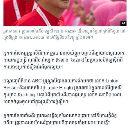
រចនា
សម្ព័ន្ធ​
Khmer English
រំលង​
និង​
បណ្តាញ​សង្គម
ចូល​
រូប​ឯកសារ៖ ប្រធានាធិបតីម៉ាឡេស៊ី Najib Razak ដើរ​ទស្សនកិច្ច​​នៅ​ក្នុង​ពិធី​មួយ​ នៅ​
ទៅ​
ក្នុង​ទីក្រុង​ Kuala Lumpur កាល​ពី​ថ្ងៃ​ទី​១០ ខែ​ធ្នូ ឆ្នាំ​២០១៥។
កាន់​
ទំព័រ​
ភាសា
អ្នក​ការសែត​អូស្ត្រាលី​ពីរ​នាក់​ត្រូវ​បាន​ចាប់​ឃុំ​ខ្លួន ​បន្ទាប់​ពី​ព្យាយាម​សួរលោក
ស្វែង​
នាយក​រដ្ឋមន្ត្រី ​ណាជីប រ៉ាស្សាក់ ​(Najib Razak)​ នៃ​ប្រទេស​ម៉ាឡេស៊ី​អំពី​
រក
ការ​ចោទ​ប្រកាន់​រឿង​អំពើ​ពុករលួយ។
បណ្តាញ​ព័ត៌មាន ​ABC ​អូស្ត្រាលី​បាន​រាយការណ៍​មក​ថា លោក​ Linton
Besser និង​អ្នក​ថត​វីដេអូ​ Louie​ Eroglu ​ត្រូវ​គេ​ចាប់​ខ្លួន​កាល​ពី​ថ្ងៃ​សៅរ៍​
ក្នុង​ក្រុង​ Kuching ​ បន្ទាប់​ពី​អ្នក​ទាំងពីរ​បាន​ជួប​សួរ ​លោក ណាជីប​ ពេល​
លោក​កំពុង​ចូល​ទៅ​ក្នុង​ព្រះវិហារ​ម៉ូស្លីម។
អ្នក​ការសែត​ទាំងពីរ​ត្រូវ​កង​សន្តិសុខ​ដែល​ដាក់​ពង្រាយ​នៅ​ទី​នោះ​ហ៊ុំ​ព័ទ្ធ​
ហើយ ត្រូវ​បាន​ដោះលែង​វិញ​ក្រោយ​ពី​បាន​សួរ​នាំ​មួយ​រយៈពេល​ខ្លី។