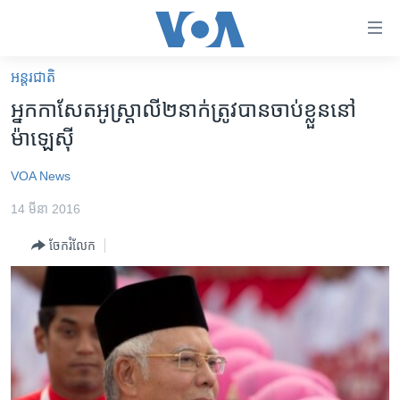
ភ្ជាប់​
ទៅ​
គេហទំព័រ​
អន្តរជាតិ
កម្ពុជា
ទាក់ទង
អ្នក​កាសែត​អូស្រ្តាលី​២​នាក់​ត្រូវ​បាន​ចាប់​ខ្លួន​នៅ​
រំលង​
អន្តរជាតិ
ម៉ាឡេស៊ី​
និង​
អាមេរិក
ចូល​
VOA News
ទៅ​​
ចិន
ទំព័រ​
14 មីនា 2016
ហេឡូវីអូអេ
ព័ត៌មាន​​
ចែករំលែក
តែ​
កម្ពុជាច្នៃប្រតិដ្ឋ
ម្តង
ព្រឹត្តិការណ៍ព័ត៌មាន
រំលង​
និង​
ទូរទស្សន៍ / វីដេអូ​
ចូល​
វិទ្យុ / ផតខាសថ៍
ទៅ​
ទំព័រ​
កម្មវិធីទាំងអស់