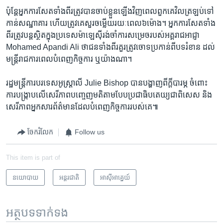
​ប៉ុន្តែ​អ្នក​ការសែត​ទាំង​ពីរ​ត្រូវ​បាន​ចាប់​ខ្លួន​ឡើង​វិញ​ពេល​ពួកគេ​វិល​ត្រឡប់​ទៅ​
កាន់​សណ្ឋាគារ ​ហើយ​ត្រូវ​គេ​សួរ​ចម្លើយ​រយៈពេល​៦ម៉ោង។ ​អ្នកការសែត​ទាំង
ពីរ​ត្រូវ​បន្ត​ស្ថិត​ក្នុង​ប្រទេស​ម៉ាឡេស៊ី​រង់​ចាំ​ការ​សម្រេច​របស់​អគ្គរាជអាជ្ញា​
Mohamed​ Apandi ​Ali ថា​ជន​ទាំង​ពីរ​គួរ​ត្រូវ​ចោទ​ប្រកាន់​ពី​បទ​រំខាន​ ដល់​
មន្ត្រី​រាជការ​ពេល​បំពេញ​កិច្ចការ​ ឬ​យ៉ាង​ណា។​
រដ្ឋមន្ត្រី​ការ​បរទេស​អូស្ត្រាលី​ Julie Bishop ​បាន​បង្ហាញ​ពី​ក្តី​បារម្ភ ​ចំពោះ​
ការ​បង្ក្រាប​លើ​សេរីភាព​បញ្ចេញ​មតិ​តាមបែប​ប្រជា​ធិបតេយ្យ​ជា​ពិសេស​ និង​
សេរីភាព​អ្នក​សារ​ព័ត៌មាន​ដែល​បំពេញ​កិច្ចការ​របស់​គេ៕
ចែករំលែក
Follow us
This item is part of
នយោបាយ
អន្តរជាតិ
អាស៊ី​អាគ្នេយ៍
អត្ថបទ​ទាក់ទង