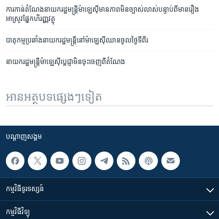
ការ​កាន់​តំណែង​នាយក​រដ្ឋមន្រ្តី​ម៉ាឡេស៊ី​មាន​ភាព​មិន​ច្បាស់លាស់​បន្ទាប់ពី​មាន​រឿង​
អាស្រូវ​ផ្នែក​ហិរញ្ញវត្ថុ
បាតុកម្ម​ប្រឆាំង​នាយករដ្ឋ​មន្រ្តី​នៅ​ម៉ាឡេស៊ី​ឈាន​ចូល​ថ្ងៃ​ទី​ពីរ
នាយក​រដ្ឋមន្ត្រី​ម៉ាឡេស៊ី​ប្តេជ្ញា​មិន​ចុះ​ចេញ​ពី​តំណែង
អានអត្ថបទផ្សេងៗទៀត
បណ្តាញ​សង្គម
កម្មវិធី​ទូរទស្សន៍
កម្មវិធី​វិទ្យុ