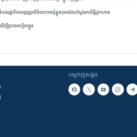
​រិះគន់​រដ្ឋាភិបាល​អូស្រ្តាលី​ចំពោះ​ការ​ឃុំខ្លួន​កុមារ​ដែល​ស្វែង​រកសិទ្ធិ​ជ្រក​កោន
រូ​ដើម្បី​ជួប​ជនភៀសខ្លួន
បណ្តាញ​សង្គម
ក
ី