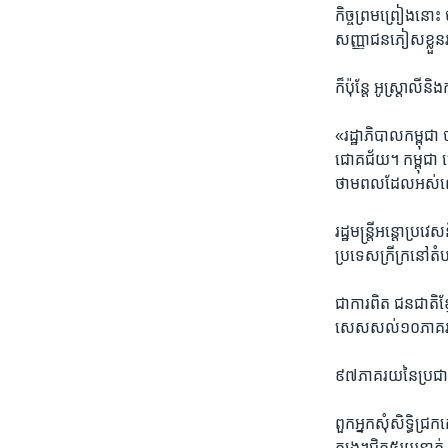
កិច្ច​ព្រម​ព្រៀង​នោះ
សញ្ញា​ជន​ភៀសខ្លួន​
ក៏ប៉ុន្តែ ​អូស្រ្តាល
«រដ្ឋាភិបាល​កម្ពុជា ​ប
ជោគជ័យ។ កម្ពុជា ​ម
ថាម​ពលដែល​អស់​លោក
រដ្ឋ​មន្រ្តី​អន្តោប
ប្រទេស​ក្រីក្រ​នៅ​តំ
ជាការពិត ​ជន​ជាតិ​
សេសសល់​១០​ភាគរយ​ទៀ
៩៧​ភាគរយនៃ​ប្រជា​ពលរ
ពួក​អ្នក​សុំ​សិទ្ធិ​ជ
ត្បូង។ជិត​៥រយនាក់ ​