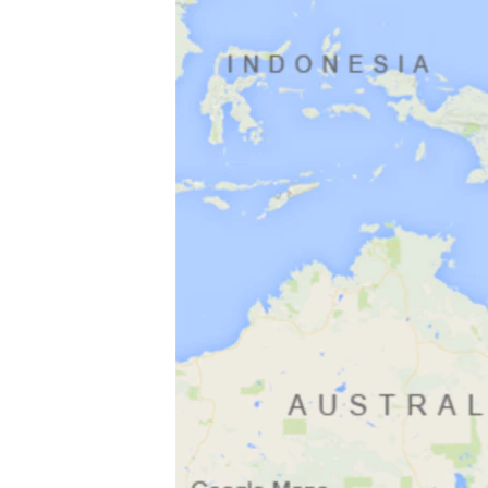
រចនា
សម្ព័ន្ធ​
រំលង​
និង​
ចូល​
ទៅ​
កាន់​
ទំព័រ​
ស្វែង​
រក