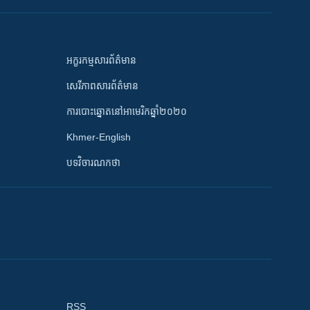
អក្ខរកម្មសារព័ត៌មាន
សេរីភាពសារព័ត៌មាន
ការបោះឆ្នោតនៅអាមេរិកឆ្នាំ២០២០
Khmer-English
បទវិចារណកថា
RSS