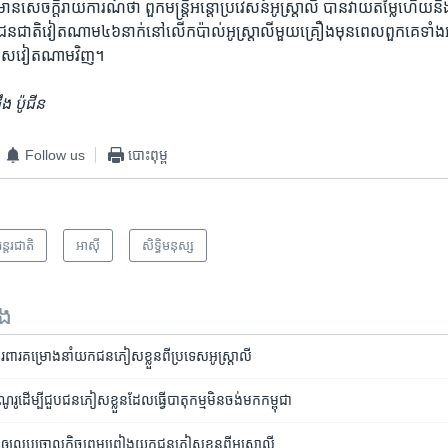
មាន​សេចក្តី​រាយការណ៍​ថា ​ពួក​មន្រ្តី​អន្តោប្រវេសន៍​អូស្រ្តាលី ​បាន​វាយ​តម្លៃហើយ​
​ជន​ជាតិវៀត​ណាម​៤៦​នាក់​នៅ​លើ​កប៉ាល់​អូស្រ្តាលីមួយ​គ្រឿងមុនពេល​ពួកគេ​ទាំងអស់
រទេស​វៀត​ណាម​វិញ។
 ​ប៉ូជីន​
Follow us
បោះពុម្ព
ន្តរជាតិ
អាស៊ី
សិទ្ធិ​មនុស្ស
ទង
ា​ការពារ​គម្រោង​នាំ​យក​ជន​ភៀស​ខ្លួន​ពី​ប្រទេស​អូស្ត្រាលី
ះ​ណូរូ​ដើម្បី​ជួប​ជន​ភៀស​ខ្លួន​ដែល​ធ្វើ​បាតុកម្ម​មិន​ចង់​មក​កម្ពុជា
្មី​ឲ្យ​លុបចោល​កិច្ច​ព្រមព្រៀង​យក​ជន​ភៀស​ខ្លួន​ពី​អូស្ត្រាលី