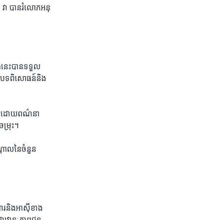
 ​វា បាន​រំលោភ​អនុ​
រៀង​នេះ​បាន​ទទួល​
៍​បទពិសោធន៍​និង​
ួន ​ដោយ​ពណ៌​នា​
ចម្រុះ។
តាល​នៃ​ចំនួន​
៌ារនិង​អាស៊ី​ខាង​
​ជាឋានៈ​ភាព​ជន​