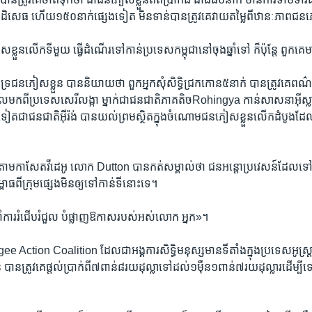
​បដិសេធ ​ហើយ​១៥០​នាក់​ផ្សេង​ទៀត ​មិនទាន់​បានត្រូវគេ​វាយ​តម្លៃ​ពី​ឋានៈ​ភាព​ជន​
ខ្លួន​លើកទី​មួយ ធ្វើ​ដំណើរ​ទៅ​កាន់ប្រទេស​កម្ពុជា​នៅ​ចុងឆ្នាំ​ទៅ​ ក៏ប៉ុន្តែ ពួកគេមា
នកគាំទ្រ​ជន​ភៀស​ខ្លួន ​បាន​និយាយ​ថា ​ពួក​អ្នក​សុំ​សិទ្ធិជ្រកកោន​៥​នាក់ ​បាន​ត្រូវ​គេពណ
ីលមក​ពី​ប្រទេស​សេរីលង្កា ​ម្នាក់​ជា​ជន​ជាតិ​ភាគ​តិចRohingya ​កាន់​សាសនា​អ៊ីស្
​ទៀតជា​ជន​ជាតិ​អ៊ី​រ៉ង់ ​បាន​យល់​ព្រមស្ថិតក្នុង​ចំណោម​ជន​ភៀស​ខ្លួន​លើក​ដំបូង​ដែល
។
នាវ​តាមកាសែត​វីដេអូ ​លោក Dutton ​បាន​កត់សម្គាល់​ថា ​ជន​អន្តោ​ប្រវេសន៍​ដែល​ទៅ
ាធ​ពីក្រុម​ផ្សេង​មិនឲ្យទៅ​កាន់​ទី​នោះ​ទេ។
កនាំការ​រំជើប​រំជួល​ ​បំផ្លាញឱកាសរបស់​អស់​លោក ​អ្នក‍»។
 Action Coalition ​ដែល​ជាអង្គការ​សិទ្ធិ​មនុស្ស​មាន​ទីតាំង​ក្នុង​ប្រទេស​អូស្រ្ត
កោន ​បាន​ត្រូវ​គេ​ផ្តល់​ប្រាក់​ពី​៧​ពាន់​៨រយ​ដុល្លា​ទៅ​ដល់​១ម៉ឺន១ពាន់​៧រយ​ដុល្លារ​ដើម្បី