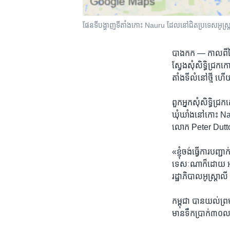
ផែនទី​បង្ហាញ​ទីតាំង​កោះ​ Nauru ដែល​នៅ​ជិត​ប្រទេស​អូស្ត្
បាងកក —
កាល​ពី​ថ
ស្វែងសុំ​សិទ្ធិ​ជ្រ
តាំង​ទី​លំនៅ​ថ្មី​ ហើយ
ពួក​អ្នក​សុំសិទ្ធិ​ជ្
ឃុំ​ឃាំងនៅ​កោះ Nauru 
លោក Peter Dutton ​រដ
«ខ្ញុំ​ចង់​ធ្វើ​ការ​
ទេសៈ​ណា​ក៏ដោយ អស់​
រដ្ឋាភិបាល​អូស្រ្តាលី
កម្ពុជា ​បាន​យល់​ព្រ
មាន​ទឹក​ប្រាក់​៣០​លា