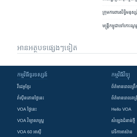
ក្រុម​ការពារ​សិទ្ធិមនុស្ស
មន្ត្រី​កម្ពុជា​ទៅកោះណូ
អានអត្ថបទផ្សេងៗទៀត
កម្មវិធី​ទូរទស្សន៍
កម្មវិធី​វិទ្យុ
វីដេអូ​ខ្មែរ
ព័ត៌មាន​ពេល​ព្រឹ
វ៉ាស៊ីនតោន​ថ្ងៃ​នេះ
ព័ត៌មាន​​ពេល​រាត្រ
VOA ថ្ងៃនេះ
Hello VOA
VOA ​វិទ្យាសាស្ត្រ
សំឡេង​ជំនាន់​ថ្មី
VOA 60 អាស៊ី
វេទិកា​អាស៊ាន