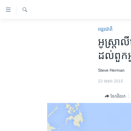
ភ្ជាប់​
ទៅ​
គេហទំព័រ​
ស្វែង​
កម្ពុជា
រក
អន្តរជាតិ
ទាក់ទង
អន្តរជាតិ
អូស្រ្តាលី
រំលង​
និង​
អាមេរិក
ដល់​ពួក​អ
ចូល​
ចិន
ទៅ​​
ទំព័រ​
ហេឡូវីអូអេ
Steve Herman
ព័ត៌មាន​​
កម្ពុជាច្នៃប្រតិដ្ឋ
23 មេសា 2015
តែ​
ម្តង
ព្រឹត្តិការណ៍ព័ត៌មាន
ចែករំលែក
រំលង​
ទូរទស្សន៍ / វីដេអូ​
និង​
ចូល​
វិទ្យុ / ផតខាសថ៍
ទៅ​
កម្មវិធីទាំងអស់
ទំព័រ​