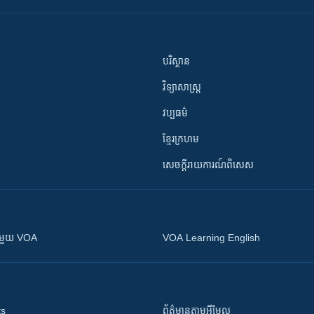
បរិស្ថាន
វិទ្យាសាស្រ្ត
វប្បធម៌
ខ្មែរក្រហម
សេចក្តីរាយការណ៍ពិសេស
ស​​ជាមួយ VOA
VOA Learning English
ts
ព័ត៌មាន​តាម​អ៊ីមែល