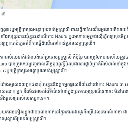
រាលី
្ងៃ​ពុធ​ រដ្ឋ​មន្រ្តី​ក្រសួង​អន្តោប្រវេសន៍​អូស្រ្តាលី ​បាន​ធ្វើ​កាសែតវីដេអូ​ដោយ​និយាយ​
ក​កោន​ដែល​ត្រូវ​បាន​ឃុំ​ខ្លួន​នៅ​លើកោះ Nauru ក្នុង​មហាសមុទ្រ​ប៉ាស៊ីហ្វិកឲ្យ​សុខច
​ឲ្យ​ពួកគេ​បំភ្លេច​អំពី​ការ​ធ្វើ​ដំណើរ​ទៅ​កាន់​ប្រទេស​អូស្រ្តាលី។
រក​កោនរាប់​រយ​នាក់​ដែល​ចង់​ទៅ​ប្រទេស​អូស្រ្តាលី ​ក៏ប៉ុន្តែ ​បាន​ត្រូវ​ខកខាន​ហើយត្រូវ​ប
បាន​ត្រូវ​គេ​បង្ហាញ​កាល​ពី​ថ្ងៃ​ពុធ​នូវ​អ្វីដែល​ជា​សារ​ផ្តាច់​ព្រាត់​ដ៏​សំខាន់​នៅ​ក្នុ
្ឋ​មន្រ្តី​ក្រសួង​អន្តោ​ប្រវេសន៍​អូស្រ្តាលី។
បញ្ជាក់​យ៉ាង​ច្បាស់​ដល់​ពួកជន​ភៀស​ខ្លួន​និង​ពួកអ្នក​ផ្លាស់​ទី​លំនៅ​នៅ​កោះ Nauru ​ថា 
លោក អ្នក ​នឹង​មិន​អាច​តាំង​ទី​លំនៅនៅ​ក្នុង​ប្រទេស​អូស្រ្តាលី​ទេ។នេះ ​មិន​មែ
 ​នឹង​ផ្តល់​ឲ្យ​អស់​លោក​អ្នក​ទេ‍»។
ម​យក​ជន​ភៀសខ្លួន​ជាង​១​ពាន់​នាក់នៅ​ក្នុង​ការ​ដោះ​ដូរ​នឹង​អ្វី​ដែល​គេពណ៌​នាថា ​ជា​
ន​ដុល្លារ​ពី​ប្រទេស​អូស្រ្តាលី។