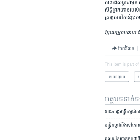
កាល​ពី​សប្តាហ៍​មុន ​
សិទ្ធិ​ជ្រកកោន​របស់
ត្រឡប់​ទៅ​កាន់​ប្
ប្រែ​សម្រួល​ដោយ ​ជឹង
ចែករំលែក
This item is part of
នយោបាយ
អ
អត្ថបទ​ទាក់
នាយក​រដ្ឋ​មន្ត្រី​កម្ពុជ
មន្រ្តី​កម្ពុជា​នឹង​ទៅ​កោ
ពលរដ្ឋខ្មែរ​បាតុកម្ម​ជាថ