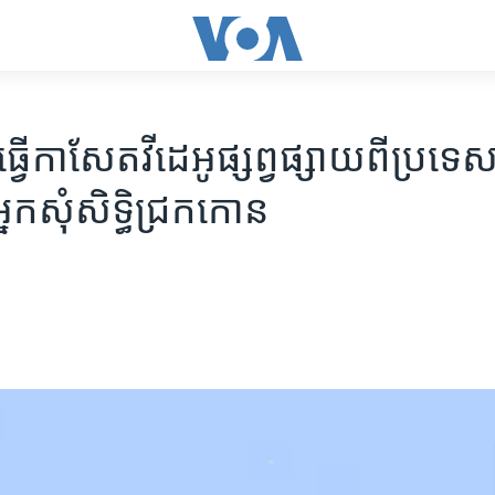
​ធ្វើ​កាសែត​វីដេអូ​ផ្សព្វផ្សាយ​ពី​ប្រទេស​
្នកសុំសិទ្ធិ​ជ្រកកោន