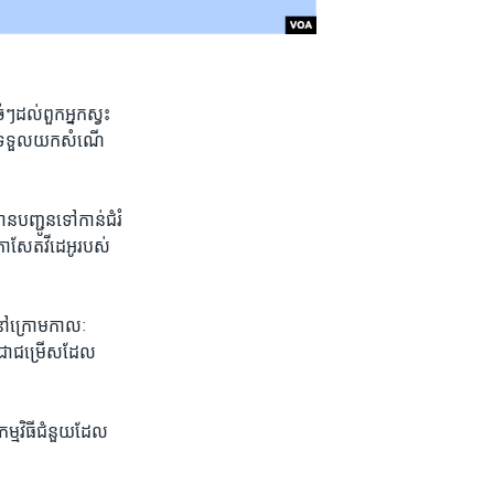
ចំៗដល់​ពួក​អ្នក​ស្វះ
ិត្ត​ទទួល​យកសំណើ​
ាន​បញ្ជូន​ទៅកាន់​ជំរំ​
ង​កាសែត​វីដេអូ​របស់​
​នៅ​ក្រោម​កាលៈ​
ន​ជា​ជម្រើសដែល​
កម្មវិធីជំនួយ​ដែល​