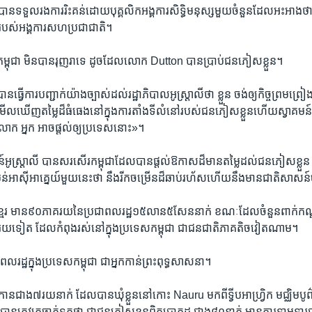
 បាន​ទទួល​រង​ការ​រិះគន់​ដោយ​បុគ្គលិក​អង្គការ​សិទ្ធិ​មនុស្សមួយ​ចំនួន​ដែល​អះអាងថា
របស់​អង្គការ​សហ​ប្រជាជាតិ។
ី​និង​កម្ពុជា ​មិន​បាន​រុញ​រា​ទេ ​ដូចដែល​លោក Dutton ​បានប្រាប់​ជន​ភៀស​ខ្លួន។
ាន​ធ្វើ​ការ​បញ្ជាក់​យ៉ាង​ច្បាស់​ដល់​រដ្ឋាភិបាល​អូស្រ្តាលីថា ​ខ្លួន ចង់​ឲ្យ​កិច្ច​ព្រម​ព្
ើលឃើញតម្លៃ​ដ៏​ធំ​ធេង​នៅ​ក្នុង​ការ​តាំង​ទី​លំនៅរបស់​ជន​ភៀសខ្លួន​ហើយ​ស្វាគមន
 អ្នក ​អាច​ផ្តល់ឲ្យ​ប្រទេស​នោះ‍»។
្រវេសន៍​អូស្រ្តាលី បាន​សរសើរកម្ពុជាដែល​បាន​ផ្តល់ឱកាស​ដ៏មាន​តម្លៃ​ដល់​ជន​ភៀស​ខ្ល
បន់​អាស៊ី​អាគ្នេយ៍​មួយ​នេះ​ថា​ នឹង​រីកចម្រើន​ដ៏​ឆាប់​រហ័ស​ហើយ​នឹង​មាន​ជាតិ​សាសន៍​
ខ្មែរ ​មាន​៩០​ភាគរយនៃ​ប្រជា​ពលរដ្ឋ​១៥​លាន​៥សែននាក់ ​ខណៈ​ដែលចំនួន​ពាក់​កណ្
ត ​ដែល​កំពុង​រស់​នៅ​ក្នុង​ប្រទេស​កម្ពុជា ​ជា​ជន​ជាតិ​ភាគ​តិច​វៀត​ណាម។
ដ្ឋ​ក្នុង​ប្រទេស​កម្ពុជា ​ជា​អ្នក​កាន់​ព្រះពុទ្ធ​សាសនា។
្រក​កោន​ជាង​៧​រយនាក់ ​ដែល​បាន​ឃុំ​ខ្លួន​នៅ​កោះ Nauru ​មក​ពី​ទ្វីប​អាហ្វ្រិក ​មជ្ឈិមបូព
បាន​ត្រូវ​គេ​ចាត់​ទុក​ថា ​ជា​ជន​ភៀស​ខ្លួន​ពិតប្រាកដ ​ជាង​៨០​នាក់ មាន​ការទាម​ទារ