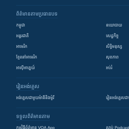
ព័ត៌មាន​តាមប្រធានបទ​
កម្ពុជា
នយោបាយ
អន្តរជាតិ
សេដ្ឋកិច្ច
អាមេរិក
សិទ្ធិមនុស្ស
ខ្មែរ​នៅអាមេរិក
សុខភាព
អាស៊ីអាគ្នេយ៍
អប់រំ
រៀន​​អង់គ្លេស
អង់គ្លេស​ជាមួយ​ម៉ានី​និង​ម៉ូរី
រៀន​​​​​​អង់គ្លេ
ទទួល​ព័ត៌មាន​តាម
កម្មវិធី​ព័ត៌មាន VOA App
ស្តាប់ Podcas