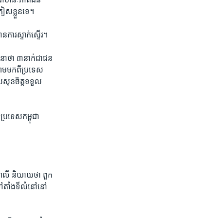
ភៀសខ្លួន​ទេ។
ន​ការ​ស្ទាក់​ស្ទើរ។
៌​នា​ថា ​៣​នាក់​ជាជន​
លាមមក​ពី​ប្រទេស​
​សុខ​ចិត្ត​ទទួល​
ប្រទេស​កម្ពុជា
ាលី ​និយាយ​ថា ​ពួក​
​ទៅ​តាំង​ទី​លំនៅនៅ​