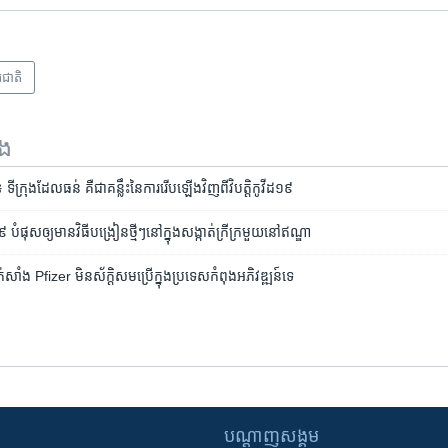
រជាតិ
ទង
្រុង​ដែល​ធន់ គឺជា​គន្លឹះ​នៃ​ការ​រើប​ឡើង​វិញ​ពី​វិបត្តិ​កូវីដ១៩
​បំផុស​​ឲ្យ​មាន​វិធី​បង្រៀន​ថ្មីៗ​នៅ​ក្នុង​សង្កាត់​​​ក្រី​ក្រ​មួយ​នៅ​ឥណ្ឌា
៉ាក់សាំង Pfizer មិន​ស័ក្ដិសម​ប្រើ​ក្នុង​ប្រទេស​កំពុង​អភិវឌ្ឍន៍​ទេ
បណ្តាញ​សង្គម