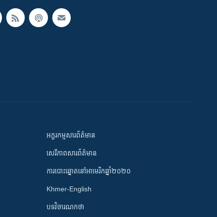
អក្ខរកម្មសារព័ត៌មាន
សេរីភាពសារព័ត៌មាន
ការបោះឆ្នោតនៅអាមេរិកឆ្នាំ២០២០
Khmer-English
បទវិចារណកថា