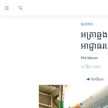
ភ្ជាប់​
ទៅ​
គេហទំព័រ​
ស្វែង​
កម្ពុជា
រក
សុខភាព
ទាក់ទង
អន្តរជាតិ
អត្រា​ឆ្លង
រំលង​
និង​
អាមេរិក
អាជ្ញាធរ​​ន
ចូល​
ចិន
ទៅ​​
ទំព័រ​
ហេឡូវីអូអេ
Phil Mercer
ព័ត៌មាន​​
កម្ពុជាច្នៃប្រតិដ្ឋ
14 វិច្ឆិកា 2020
តែ​
ម្តង
ព្រឹត្តិការណ៍ព័ត៌មាន
ចែករំលែក
រំលង​
ទូរទស្សន៍ / វីដេអូ​
និង​
ចូល​
វិទ្យុ / ផតខាសថ៍
ទៅ​
កម្មវិធីទាំងអស់
ទំព័រ​