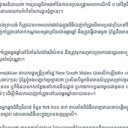
​ធរ​និយាយ​ថា​ ការ​ប្រារព្ធ​ទិវា​ចងចាំនៃ​ការ​បញ្ចប់សង្គ្រាម​លោក​លើក​ទី ​១ នៅ​ថ្ងៃ​ទី
យ​សារ​ការ​កំហិត​នៃ​ការ​ជួប​ជុំ​គ្នា​នេះ​។​
ុង​ទ្រង់​ទ្រាយ​ធំ​ ក៏​ត្រូវ​បាន​ហាម​ឃាត់​ផង​ដែរ​ក្នុងពិធី​បាញ់​កាំ​ជ្រួច​ដ៏មាន​ប្រជា​ប្រិយ​នៅ​ថ្ងៃ​ឆ្
ជ្រួ​ចនៅ​ពាក់​កណ្តាល​អធ្រាត្រ​នៃ​ម៉ោង​ឆ្លង​ឆ្នាំ នឹង​ត្រូវធ្វើជា​ធម្មតា ​ប៉ុន្តែនឹងមាន
ជ្រួច​ឆ្លង​ឆ្នាំ​នៅទី​តាំង​កំពង់​ផែ​ដ៏​សំខាន់​ នឹង​ត្រូវ​ទុកសម្រាប់​ក្រុម​ការងារ​ជួយ​សង្គ្រោ
មុខ​តែ​ប៉ុណ្ណោះ។​
erejiklian នាយករដ្ឋមន្រ្តីប្រចាំរដ្ឋ New South Wales បានលើកឡើងថា៖ «
ពេលឆាប់ៗនេះ ប៉ុន្តែខ្ញុំចង់បញ្ជាក់ឲ្យច្បាស់ថា ប្រសិនបើអ្នកមិនមានសំបុត្រសម្រា
នេះទេ ឬក៏មិនបានកក់កន្លែងនៅភោជនីយដ្ឋាន ឬហាងកាហ្វេណាមួយជាមុនទេ ន
់ៗ ដើម្បីមើលការបាញ់កាំជ្រួចនៅយប់ឆ្លងឆ្នាំនោះបានទេ»។
​អ្នក​ឆ្លង​ជំងឺកូវីដ​១៩ ​ចំនួន ​២៧.​៦០០ នាក់​ ចាប់​តាំង​ពី​ជំងឺ​រាតត្បាត​នេះ​ចាប់​ផ្តើម
ស្លាប់ ​ដោយ​សារ​ជំងឺ​នេះ​ក្នុង​ប្រទេស​អូស្ត្រាលី។​
ន​និយាយ​ថា ​មាន​កត្តា​សំខាន់​បួន ដែល​បាន​រួម​ចំណែក​ក្នុង​ការ​ធ្វើ​ឲ្យ​ប្រទេស​អូស្