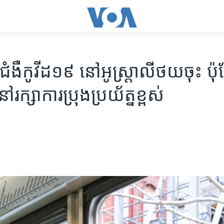
​ជំងឺ​កូវីដ​១៩​ នៅ​អូស្រ្តាលី​ថយ​ចុះ​ ប៉ុន្
ៅ​​រក្សា​ការ​ប្រុង​ប្រយ័ត្ន​​​ខ្ពស់