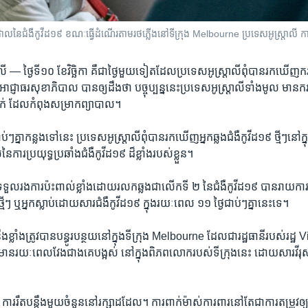
លដាលនៃជំងឺកូវីដ១៩ ខណៈធ្វើដំណើរតាមរថភ្លើងនៅទីក្រុង Melbourne ប្រទេសអូស្ត្រាលី ក
្រាលី —
ថ្ងៃទី១០ ខែវិច្ឆិកា គឺ​ជា​ថ្ងៃ​មួយ​ទៀត​ដែល​ប្រទេស​អូស្ត្រាលី​ពុំ​បាន​រក​ឃើញករ
​។ អាជ្ញា​ធរ​សុខាភិបាល​ បាន​ឲ្យ​ដឹង​ថា​ បច្ចុប្បន្ន​នេះ​ប្រទេស​អូស្ត្រាលី​ទាំង​មូល​ មាន​ករណី
ាក់ ដែល​កំពុង​សម្រាក​ព្យាបាល។
ាប់ៗ​គ្នាកន្លង​ទៅ​នេះ​ ប្រទេស​អូស្ត្រាលី​ពុំ​បាន​រក​ឃើញ​អ្នក​ឆ្លង​ជំងឺ​កូវីដ​១៩ ​ថ្មី​ៗ​ន
រ​ប្រយុទ្ធ​ប្រឆាំង​ជំងឺ​កូវីដ​១៩ ​ដ៏​ខ្លាំង​របស់​ខ្លួន​។ ​
ទួលរងការ​ប៉ះ​ពាល់​ខ្លាំង​ដោយ​រលក​ឆ្លង​ជា​លើក​ទី ២ ​នៃ​ជំងឺ​កូវីដ​១៩ ​បានរាយការណ៍
មីៗ​ ឬ​អ្នក​ស្លាប់ដោយ​សារជំងឺ​កូវីដ​១៩ ក្នុង​រយៈ​ពេល ​១១ ​ថ្ងៃ​ជាប់ៗ​គ្នា​នេះ​ទេ។
​បន្តឹងខ្លាំង​ត្រូវ​បាន​បន្ធូរបន្ថយ​នៅ​ក្នុង​ទី​ក្រុង Melbourne ដែល​ជា​រដ្ឋធានី​របស់​រដ
​រយៈ​ពេល​វែង​ជា​ង​គេ​បង្អស់ ​នៅ​ក្នុង​ពិភព​លោក​របស់​ទី​ក្រុង​នេះ​ ដោយ​សារ​វីរុ
​
​ ការ​រឹត​បន្តឹង​មួយ​ចំនួន​នៅ​រក្សា​ដដែល​។​ ការពាក់​ម៉ាស់​ការ​ពារ​នៅ​តែ​ជាការ​តម្រូវ​ឲ្យ​ធ្