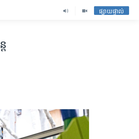
ផ្សាយផ្ទាល់
តែ​