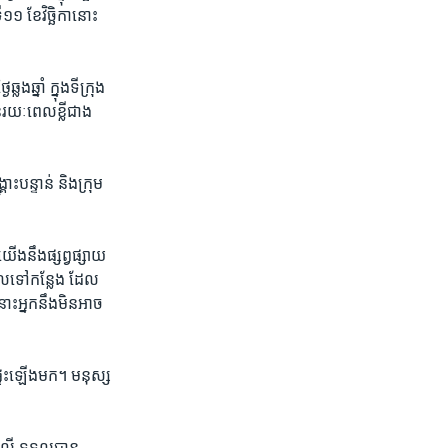
១១​ ខែ​វិច្ឆិកា​នោះ
លង​ឆ្នាំ​ ក្នុង​ទី​ក្រុង
​រយៈ​ពេល​ខ្លី​ជាង​
ះ​បន្ទាន់ ​និង​ក្រុម​
យើងនឹងផ្សព្វផ្សាយ
ប់ចូលទៅកន្លែង ដែល
ោះអ្នកនឹងមិនអាច
​ផ្ទុះ​ឡើងមក។ ​មនុស្ស​
ត្រាលី ទទួល​បាន