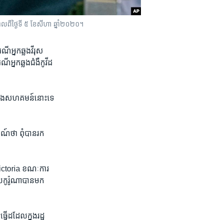
ាលពីថ្ងៃទី ៥ ខែសីហា ឆ្នាំ២០២០។
ណីអ្នក​ឆ្លងវីរុស​
​អ្នក​ឆ្លង​ជំងឺ​កូវីដ​
ៅ​ក្នុង​សហគមន៍​នោះ​ទេ​
​ថា ​ពុំ​បាន​រក​
្ឋ Victoria ខណៈ​ការ​
ស​កូរ៉ូណាបាន​មក​
វើ​ដដែល​ក្នុង​រដ្ឋ​