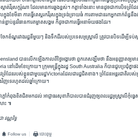
ស្កាត់​វីរុស​កូរ៉ូណា ​ដែល​មាន​ការ​ឆ្លងខ្ពស់​។ កត្តា​ទាំងនោះ​ មាន​ដូចជា​ការ​បិទព្រំ​ដែន
ងខែ​មីនា​ ការ​ធ្វើតេស្ត​រក​វីរុស​ក្នុង​ទ្រង់​ទ្រាយ​ធំ​ ការ​តាម​ដាន​រក​អ្នក​ពាក់​ព័ន្ធ​នឹ
ន់​ខ្ជាប់​នូវ​វិធាន​ការ​គម្លាត​សង្គម​ ក៏​ដូច​ជា​ការ​ធ្វើអនាម័យ​ផង​ដែរ។
ែក​ខ័ណ្ឌ​រវាង​រដ្ឋនីមួយៗ​ និង​ទឹក​ដី​របស់ប្រទេស​អូស្ត្រាលី​ ត្រូវ​បាន​បិទ​ដើម្បី​ទប់​ស្កា
Queensland​ បាន​លើក​ឡើង​កាល​ពី​ថ្ងៃ​អង្គារ​ថា ​ពួក​គេ​សង្ឃឹមថា នឹង​អនុញ្ញាត​ឲ្យ​មាន
ia នៅ​ដើម​ខែ​ក្រោយ។ ក្រុម​មន្ត្រី​ក្នុងរដ្ឋ​ South Australia​ ក៏​បាន​ជួប​ប្រជុំ​គ្នា​ផង
វ​ព្រំដែន​របស់​ខ្លួន​ជាមួយ​រដ្ឋ​Victoria​ដែល​ជា​រដ្ឋ​ជិត​ខាង។ ព្រំដែន​អន្តរជាតិ​របស់​អូស្រ
ង​វិញ​ទេ​រហូត​ដល់​ឆ្នាំ​ក្រោយ។
ៅ​កំពុង​ខិត​ជិត​មក​ដល់​ អាជ្ញាធរ​សុខាភិបាល​បានជំរុញ​ឲ្យ​ពល​រដ្ឋអូស្ត្រាលី​កុំ​ធ្
យ​សោះ ៕
 វណ្ណរិទ្ធ
Follow us
បោះពុម្ព