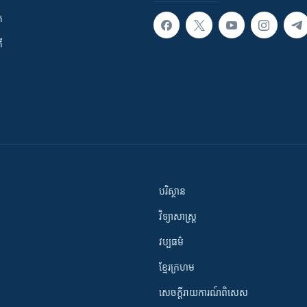
ក
ី
បរិស្ថាន
វិទ្យាសាស្រ្ត
វប្បធម៌
ខ្មែរក្រហម
សេចក្តីរាយការណ៍ពិសេស