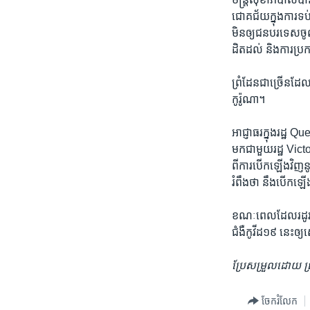
ជោគជ័យ​ក្នុង​ការ​ទប់​
មិនឲ្យជន​បរទេសចូលក្នុ
ដិត​ដល់ ​និង​ការ​ប្រកា
ព្រំដែន​ជា​ច្រើន​ដែល​ច
កូរ៉ូណា​។
អាជ្ញាធរ​ក្នុង​រដ្ឋ​ 
មក​ជា​មួយ​រដ្ឋ Victor
ពី​ការ​បើ​ក​ឡើង​វិញ​នូ
រំពឹង​ថា ​នឹង​បើ​កឡើ
ខណៈ​ពេល​ដែល​រដូវ​ក្ត
ជំងឺកូវីដ១៩​ នេះ​ឲ្
ប្រែសម្រួលដោយ ជ្រា
ចែករំលែក