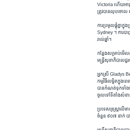
Victoria​ ហើយ​អាជ្ញា
ត្រូវ​បាន​លុប​ចោល ​ដោ
ការ​ប្រមូល​ផ្តុំ​គ្នា​ក្ន
Sydney ។ ការ​បាញ់​កាំ
រាល់​ឆ្នាំ។
កន្លែង​សម្រាប់​មើល​កាំ
មន្ត្រី​សុខាភិបាល​ជួរ​
អ្នកស្រី Gladys B
កម្មវិធីលម្អិតក្នុង
បានកំណត់ទុកទាំង
ចូលទៅទីតាំងសំខាន
ប្រទេ​ស​អូស្ត្រាលី​មាន
ចំនួន ​៩០៧ នាក់​ បាន​
មន្ត្រី​សុខាភិបាល​បា