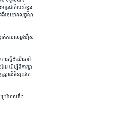
​អន្តរជាតិ​របស់ខ្លួន​
ង​ជំងឺ​នេះ​មាន​លក្ខណៈ​
ត់​ការ​រាល​ឆ្លង​វីរុស​
​ការ​ធ្វើ​ដំណើរ​ទៅ​
​ដែរ ដើម្បី​ពិភាក្សា​
្តាលី​មិ​ន​ត្រូវ​គេ​
វេសប្រហែស​នឹង​