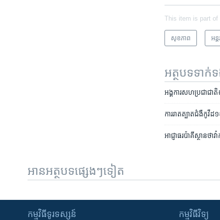
This item is part of
សុខភាព
អន្ត
អត្ថបទ​ទាក់
អង្គការសហប្រជាជាតិ៖ ទីក
ការ​រាតត្បាត​ជំងឺ​កូវីដ១៩ 
អាជ្ញាធរ​ប៉ាគីស្ថាន​ថា​វ
អានអត្ថបទផ្សេងៗទៀត
កម្មវិធី​ទូរទស្សន៍
កម្មវិធី​វិទ្យុ