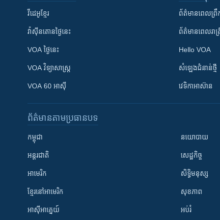
វីដេអូ​ខ្មែរ
ព័ត៌មាន​ពេល​ព្រឹ
វ៉ាស៊ីនតោន​ថ្ងៃ​នេះ
ព័ត៌មាន​​ពេល​រាត្រ
VOA ថ្ងៃនេះ
Hello VOA
VOA ​វិទ្យាសាស្ត្រ
សំឡេង​ជំនាន់​ថ្មី
VOA 60 អាស៊ី
វេទិកា​អាស៊ាន
ព័ត៌មាន​តាមប្រធានបទ​
កម្ពុជា
នយោបាយ
អន្តរជាតិ
សេដ្ឋកិច្ច
អាមេរិក
សិទ្ធិមនុស្ស
ខ្មែរ​នៅអាមេរិក
សុខភាព
អាស៊ីអាគ្នេយ៍
អប់រំ