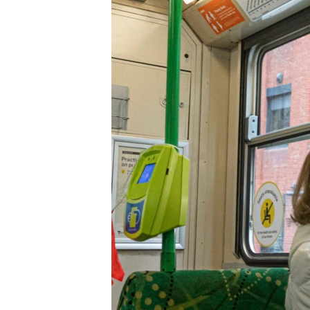
រចនា
សម្ព័ន្ធ​
រំលង​
និង​
ចូល​
ទៅ​
កាន់​
ទំព័រ​
ស្វែង​
រក