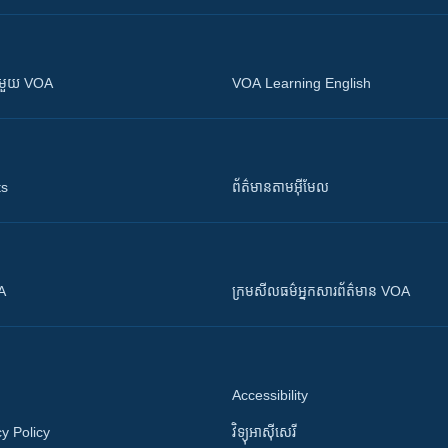
ស​​ជាមួយ VOA
VOA Learning English
ts
ព័ត៌មាន​តាម​អ៊ីមែល
OA
ក្រម​​​សីលធម៌​​​អ្នក​​​សារព័ត៌មាន VOA
Accessibility
y Policy
វិទ្យុ​អាស៊ី​សេរី