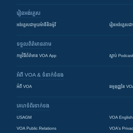
រៀន​​អង់គ្លេស
អង់គ្លេស​ជាមួយ​ម៉ានី​និង​ម៉ូរី
រៀន​​​​​​អង់គ្លេ
ទទួល​ព័ត៌មាន​តាម
កម្មវិធី​ព័ត៌មាន VOA App
ស្តាប់ Podcas
អំពី​ VOA & ទំនាក់ទំនង
អំពី​ VOA
ធម្មនុញ្ញ​នៃ V
គេហទំព័រ​​ទាក់ទង
USAGM
VOA English
VOA Public Relations
VOA's Privac