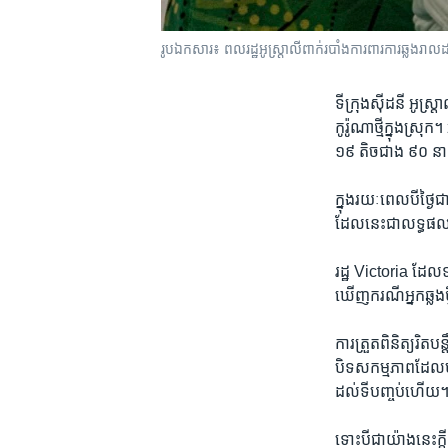
រូបឯកសារ៖ ពលរដ្ឋអូស្ត្រាលីពាក់របាំងការពារការឆ្លងរា
ទីក្រុងស៊ីដនី អូស្ត
កូរ៉ូណា​ថ្មីក្នុង​ស្រុក
១៩ ​តិច​ជាង ​៩០ ន
ក្នុង​រយៈ​ពេល​បីថ្ងៃ​ជ
ដែល​នេះ​ជា​លទ្ធផល​នៃកា
រដ្ឋ Victoria ដែល​ទ
ឃើញ​ករណី​អ្នក​ឆ្លង​ថ្
ការ​ត្រួត​ពិនិត្យ​រិត
បិទ​សកម្មភាពដែល​មាន
ដល់​ទី​បញ្ចប់​ហើយ​។
ទោះ​បី​ជា​យ៉ាង​នេះ​ក្តី