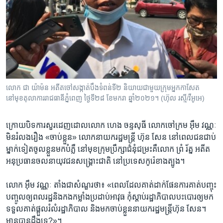
លោក ជា យ៉ាម៉ន អតីតចៅសង្កាត់បឹងទំពន់ទី២ និយាយជាមួយក្រុមអ្នកកាសែត
នៅមុខតុលាការរាជធានីភ្នំពេញ ថ្ងៃទី២៨ ខែមករា ឆ្នាំ២០២១។ (ហ៊ុល រស្មី/វីអូអេ)
ក្រោយ​បិទ​ការ​សួរដេញ​ដោល​លោក ​ហេង​ ចន្ទសុធី​ លោក​ចៅក្រម អ៊ឹម វណ្ណៈ​
មិន​រំលង​រឿង «ចាប់ខ្លួន» លោក​នាយករដ្ឋ​មន្ត្រី ហ៊ុន សែន​ នៅ​ពេល​ជន​ជាប់​
ម្នាក់​ទៀត​ចូល​ខ្លួន​មក​បំភ្លឺ​ នៅ​មុខ​ក្រុមប្រឹក្សា​ជំនុំ​ជម្រះ​គឺ​លោក ព្រំ រ័ត្ន អតីត​
អនុប្រធាន​ចលនា​យុវជន​សង្គ្រោះ​ជាតិ នៅ​ប្រទេស​កូរ៉េ​ខាងត្បូង។
លោក​ អ៊ឹម វណ្ណៈ​ តាំង​ជា​សំណួរ​ថា៖ «ពេល​ដែល​គាត់​ដាក់​ផែនការ​គាត់​បញ្ចុះ
បញ្ចូលឲ្យ​ពលរដ្ឋ​និង​កង​កម្លាំង​ប្រដាប់​អាវុធ​ កុំ​ស្តាប់​រដ្ឋាភិបាល​បះបោរ​ឲ្យ​មក​
ទទួល​គាត់​ផ្តួល​រំលំ​រដ្ឋាភិបាល ​និង​មក​ចាប់​ខ្លួន​នាយករដ្ឋ​មន្ត្រី​ហ៊ុន​ សែន។
មាន​បាន​ដឹង​ទេ?»។