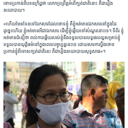
ចោទប្រកាន់​ពី​បទឧក្រិដ្ឋ​ថា លោក​ប្រព្រឹត្តអំពើ​ក្បត់​ជាតិ​នោះ​ គឺ​ជា​រឿង​
នយោបាយ។
«ហើយ​មែន​ទែន​ទៅ​ឯកសារ​ដែល​ចោទ​ខ្ញុំ​ គឺ​ខ្ញុំ​អត់​មាន​ឯកសារ​នៅ​ក្នុង​ដៃ​
ដូច្នេះ​ហើយ​ ខ្ញុំ​អត់​មាន​អី​ជា​ឯកសារ​ ដើម្បី​ខ្ញុំ​ឆ្លើយ​ទៅ​សំណួរ​នោះ​ទេ។ ទី​ពីរ ​ខ្ញុំ​
អត់​មាន​ជំនឿ​ថា​ រាល់​ការ​ឆ្លើយ​របស់​ខ្ញុំ​នឹង​ទទួល​បាន​លទ្ធផល​ល្អ​សម្រាប់​ខ្ញុំ​
ទទួល​បាន​យុត្តិធម៌​នៅ​ក្នុង​ពេល​បច្ចុប្បន្ន​នេះ​ទេ​ ដោយសារ​ការប្តឹង​ចោទ​
ប្រកាន់​ខ្ញុំ​ពី​ទោស​ក្បត់​ជាតិ​នេះ ​គឺ​ជា​រឿង​នយោបាយ​សុទ្ធសាធ»។​