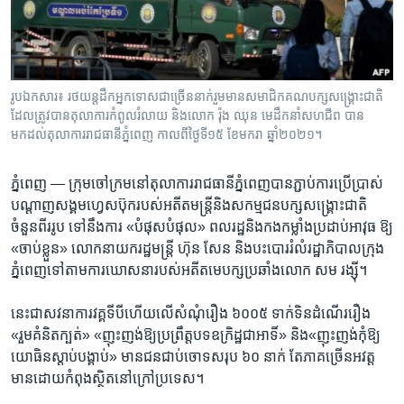
រចនា
សម្ព័ន្ធ​
Khmer English
រំលង​
និង​
បណ្តាញ​សង្គម
ចូល​
រូបឯកសារ៖ រថយន្តដឹកអ្នកទោសជាច្រើននាក់រួមមានសមាជិកគណបក្សសង្គ្រោះជាតិ
ទៅ​
ដែលត្រូវបានតុលាការកំពូលរំលាយ និងលោក រ៉ុង ឈុន មេដឹកនាំសហជីព បាន
កាន់​
មកដល់តុលាការរាជធានីភ្នំពេញ កាលពីថ្ងៃទី១៥ ខែមករា ឆ្នាំ២០២១។
ទំព័រ​
ភាសា
ស្វែង​
ភ្នំពេញ —
ក្រុម​ចៅក្រម​នៅ​តុលាការរាជធានី​ភ្នំពេញ​បាន​ភ្ជាប់​ការ​ប្រើប្រាស់​
រក
បណ្តាញ​សង្គម​ហ្វេសប៊ុក​របស់​អតីត​មន្ត្រី​និង​សកម្មជន​បក្ស​សង្គ្រោះជាតិ​
ចំនួន​ពីរ​រូប​ ទៅ​នឹង​ការ «បំផុសបំផុល» ​ពល​រដ្ឋ​និង​កង​កម្លាំង​ប្រដាប់អាវុធ​ ឱ្យ
«ចាប់ខ្លួន» លោក​នាយក​រដ្ឋមន្ត្រី​ ហ៊ុន សែន​ និង​បះបោរ​រំលំ​រដ្ឋាភិបាល​ក្រុង​
ភ្នំពេញ​ទៅតាម​ការ​ឃោសនារបស់​អតីត​មេ​បក្ស​ប្រឆាំង​លោក​ សម រង្ស៊ី។
នេះ​ជា​សវនាការ​វគ្គ​ទី​បី​ហើយ​លើ​សំណុំ​រឿង​ ៦០០៥ ទាក់ទិន​ដំណើរ​រឿង
«រួម​គំនិត​ក្បត់» «ញុះញង់​ឱ្យ​ប្រព្រឹត្ត​បទ​ឧក្រិដ្ឋ​ជា​អាទិ៍» និង«ញុះញង់​កុំ​ឱ្យ​
យោធិន​ស្ដាប់​បង្គាប់» មាន​ជន​ជាប់​ចោទ​សរុប​ ៦០ ​នាក់​ តែ​ភាគច្រើន​អវត្ត
មាន​ដោយ​កំពុង​ស្ថិត​នៅ​ក្រៅ​ប្រទេស។