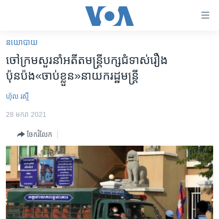
ភ្ជាប់​
ទៅ​
គេហទំព័រ​
នយោបាយ
កម្ពុជា
ទាក់ទង
ចៅក្រម​សួរ​នាំ​អតីត​មន្ត្រី​បក្ស​ជំទាស់​រឿង​
រំលង​
អន្តរជាតិ
ប៉ុនប៉ង«ចាប់ខ្លួន»នាយក​រដ្ឋមន្ត្រី
និង​
អាមេរិក
ចូល​
ហ៊ុល រស្មី
ទៅ​​
ចិន
ទំព័រ​
28 មករា 2021
ហេឡូវីអូអេ
ព័ត៌មាន​​
ចែករំលែក
តែ​
កម្ពុជាច្នៃប្រតិដ្ឋ
ម្តង
ព្រឹត្តិការណ៍ព័ត៌មាន
រំលង​
និង​
ទូរទស្សន៍ / វីដេអូ​
ចូល​
វិទ្យុ / ផតខាសថ៍
ទៅ​
ទំព័រ​
កម្មវិធីទាំងអស់