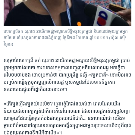
លោកស្រីចក់ សុភាព នាយិកាមជ្ឈមណ្ឌលសិទ្ធិមនុស្សកម្ពុជា និយាយជាមួយក្រុមអ្នក
កាសែតនៅមុខតុលាការរាជធានីភ្នំពេញ ថ្ងៃទី២៨ ខែមករា ឆ្នាំ២០២១។ (ហ៊ុល រស្មី/
វីអូអេ)
សម្រាប់​លោក​ស្រី​ ចក់​ សុភាព​ នាយិកា​មជ្ឈមណ្ឌល​សិទ្ធិមនុស្ស​កម្ពុជា​ ប្រាប់​
ក្រុម​អ្នកកាសែត​ថា​ ការ​យក​សកម្ម​ភាព​បញ្ចេញមតិ​របស់​ពលរដ្ឋ មក​ធ្វើ​ជា​
ដើម​ចម​ចាប់​ចង​ ចោទ​ប្រកាន់​ថា បាន​ប្រព្រឹត្ត ទង្វើ​ «ក្បត់​ជាតិ» នោះ​មិន​អាច​
បញ្ចប់​ការ​ធ្វើ​ទុក្ខបុកម្នេញ​លើ​ពលរដ្ឋ ឬ​សកម្ម​ជន​ដែល​មាន​និន្នា​ការ​
នយោបាយ​ផ្ទុយ​ពី​រដ្ឋាភិបាល​នោះ​ទេ។​
«តើ​ក្បត់​ហ្នឹង​ក្បត់​យ៉ាង​ម៉េច?​ ព្រោះ​ខ្ញុំ​តែង​តែ​យល់​ថា​ ពេល​ដែល​យើង​
និយាយ​ដល់​ពាក្យ​ក្បត់​ជាតិ​នេះ​គឺ​នៅ​ពេល​ណា​ ដែល​ពលរដ្ឋ​គាត់​បង្ក​នូវ​បញ្ហា​
ណា​មួយ​ដែល​ធ្វើ​ឲ្យ​បាត់​បង់​ផល​ប្រយោជន៍​ជាតិ​... ឧទាហរណ៍​ថា​ យើង​ទ
ម្លាយ​ព័ត៌មាន​ទៅ​ឲ្យ​បរទេស​ឲ្យ​គេ​មក​ធ្វើ​សង្គ្រាម​ជាមួយ​ប្រទេស​យើង​ឬ​ក៏​បាត់​
បង់​នូវ​បូរណភាព​ទឹក​ដី​អី​ជាដើម»។