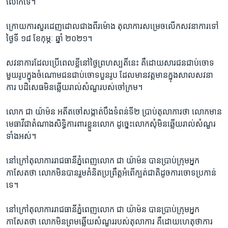
លោក​ទេ។​
ក្រោយ​ការ​សួ​រដេញដោល​ជាង​ពីរ​ម៉ោង​ តុលាការ​សម្រេច​លើក​សវនាការ​ទៅ​
ថ្ងៃ​ទី​ ១៨ ​ខែ​កុម្ភៈ​ ឆ្នាំ​ ២០២១។
សវនា​ការ​ដែល​ប្រើ​ពេល​ខ្លី​នៅ​ថ្ងៃ​ព្រហស្បតិ៍​នេះ​ គឺ​ដោយសារ​ជនជាប់ចោទ​
មួយ​រូប​ក្នុង​ចំណោម​ជនជាប់ចោទ​បួន​រូប​ ដែល​មាន​វត្តមាន​ក្នុង​សាល​សវនា
ការ​ បដិសេធ​មិន​ឆ្លើយ​រាល់​សំណួ​របស់​ចៅក្រម​។
លោក​ ជា យ៉ាម៉ន​ អតីត​ចៅ​សង្កាត់​បឹង​ទំពន់​ទី​២​ ប្រាប់​តុលាការ​ថា​ លោក​មាន​
មេធាវីជា​តំណាង​សិទ្ធិការ​ពារ​ខ្លួន​លោក​ ដូច្នេះ​លោក​សុំ​មិន​ឆ្លើយរាល់​សំណួរ​
ទាំង​អស់។​
នៅ​ក្រៅ​តុលាការ​រាជធានី​ភ្នំពេញ​លោក​ ជា យ៉ាម៉ន​ បាន​ប្រាប់​ក្រុម​អ្នក
កាសែត​ថា​ លោក​មិន​បាន​រួមគំនិត​ប្រព្រឹត្ត​អំពើ​ក្បត់​ជាតិ​ដូចការ​ចោទ​ប្រកាន់​
ទេ។
នៅ​ក្រៅ​តុលាការ​រាជធានី​ភ្នំពេញ​លោក ​ជា យ៉ាម៉ន ​បាន​ប្រាប់​ក្រុម​អ្នក
កាសែត​ថា​ លោក​មិន​ព្រម​ឆ្លើយ​សំណួរ​របស់​តុលាការ គឺ​ដោយ​ហេតុ​ថា​ការ​