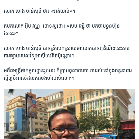
លោក ហេង ចាន់សុធី ថា៖ «អត់​យល់»។
តមក​លោក ​អ៊ឹម វណ្ណៈ​ ចោទ​សួរ​ថា៖​ «សម រង្ស៊ី​ ថា​ មក​ចាប់​ខ្លួន​ហ៊ុន​
សែន»។
លោក​ ហេង ចាន់សុធី​ បាន​ត្រឹម​បក​ស្រាយ​ថា​លោក​បាន​ឮ​ដំណឹង​នេះ​តាម​
ការ​ផ្សាយ​របស់​វិទ្យុ​អាស៊ីសេរី​តែ​ប៉ុណ្ណោះ។​
អតីត​មន្ត្រី​ថ្នាក់​មូលដ្ឋាន​រូប​នេះ ក៏​ប្រាប់​តុលា​ការ​ថា ការ​រស់​នៅ​ក្នុង​ពន្ធនាគារ​
ធ្វើ​ឲ្យ​ប៉ះពាល់​ដល់​ការចងចាំ​របស់លោក។