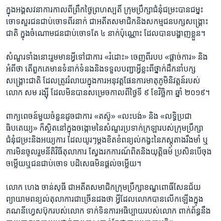
ក្នុង​អង្គ​សវនាការ​កាល​ពី​ព្រឹក​ថ្ងៃ​ព្រហស្បតិ៍ ក្រុមប្រឹក្សា​ជំនុំ​ជម្រះ​បាន​ជម្នះ​
ចោទ​សួរ​ជន​ជាប់​ចោទ​ពីរ​នាក់​ ជា​អតីត​សមាជិក​និង​សកម្មជន​បក្ស​សង្គ្រោះ​
ជាតិ ​ក្នុង​ចំណោម​ជន​ជាប់​ចោទ​តែ​ ៤ ​នាក់​ប៉ុណ្ណោះ ដែល​បាន​បង្ហាញ​ខ្លួន។
សំណួរ​ទាំង​នោះ​រួម​មាន​អ្វី​ទៅ​ជា​ការ «រំដោះ»​ ចេញ​ពី​របប​ «ផ្តាច់ការ» និង​
អំពី​ថា​ តើ​ពួកគេ​មាន​ទំនាក់​ទំនង​និងទទួល​បញ្ជាអ្វី​ខ្លះ​ពី​ថ្នាក់​ដឹកនាំ​បក្ស​
សង្គ្រោះ​ជាតិ ​ដែល​ត្រូវ​រំលាយក្នុង​ការ​អនុវត្ត​ផែនការ​មាតុភូមិ​និវត្តន៍​របស់​
លោក សម រង្ស៊ី​ ដែល​មិន​បាន​សម្រេច​កាល​ពី​ថ្ងៃទី​ ៩​ ខែ​វិច្ឆិកា ​ឆ្នាំ​ ២០១៩។
ពាក្យ​ពេចន៍​មួយ​ចំនួន​ដូច​ជា​ការ​ «តស៊ូ» «លះបង់» ​និង «លទ្ធិ​ប្រជា
ធិបតេយ្យ» ក៏​ស្ថិត​នៅ​ក្នុង​ចង្កោមនៃ​សំណួរ​ប្រទាក់​ក្រឡា​របស់​ក្រុមប្រឹក្សា​
ជំនុំជម្រះ​និង​អយ្យការ​ ដែល​យូរៗ​ម្តង​ខិត​ខំ​ពន្យល់​កង្វះ​នៃ​ភស្តុតាង​រឹងមាំ ឬ​
ការ​មិន​ចូលរួម​នីតិ​វិធី​តុលាការ​ ស្វែង​រក​ការណ៍​ពិត​និង​យុត្តិធម៌​ ប្រសិន​បើ​ចុង​
ចម្លើយ​ឬ​ជន​ជាប់​ចោទ​ បដិសេធ​មិន​ផ្តល់​ចម្លើយ។
លោក​ ហេង​ ចាន់សុធី​ ជា​អតីត​សមាជិក​ក្រុមប្រឹក្សា​ខណ្ឌពោធិ៍​សែនជ័យ
ព្យាយាម​ពន្យល់​តុលាការ​ជាច្រើនដងថា ​អ្វី​ដែល​លោក​បាន​លើក​ឡើង​ក្នុង​
គណនី​ហ្វេសប៊ុក​របស់​លោក​ ទាក់ទិន​ការ​អធិប្បាយ​របស់​លោក ពាក់​ព័ន្ធ​នឹង