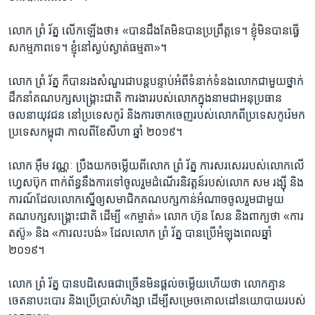
លោក​ ព្រំ រ័ត្ន ​លើកឡើង​ថា៖ «បាន​ដឹង​តែ​មិន​បាន​ប្រព្រឹត្ត​ទេ។ ខ្ញុំ​មិន​បាន​ធ្វើ​
សកម្មភាព​ទេ។ ខ្ញុំ​នៅ​ស្ងប់​ស្ងាត់​ធម្មតា»។
លោក​ ព្រំ រ័ត្ន​ ក៏​បាន​រង​សំណួរ​ជា​បន្តបន្ទាប់​អំពី​ទំនាក់​ទំនង​លោក​ជាមួយ​ថ្នាក់​
ដឹកនាំ​គណបក្ស​សង្គ្រោះ​ជាតិ​ ការងារ​របស់​លោក​ក្នុង​នាម​ជា​អនុប្រធាន​
ចលនា​យុវជន​ នៅ​ប្រទេស​កូរ៉​ និង​ការ​ចាក​ចេញ​របស់​លោក​ពី​ប្រទេស​កូរ៉េ​មក​
ប្រទេស​កម្ពុជា​ កាល​ពី​ខែ​សីហា​ ឆ្នាំ​ ២០១៩។
លោក ​អ៊ឹម វណ្ណៈ​ ប្រឹង​យក​ចម្លើយ​ពី​លោក​ ព្រំ រ័ត្ន ​ការ​សរសេរ​របស់​លោក​លើ​
ហ្វេសប៊ុក ​ពាក់​ព័ន្ធ​នឹង​ការ​ទៅ​ចូលរួម​ដំណើរ​និវត្តន៍​របស់​លោក​ សម រង្ស៊ី​ និង​
ការណ៍​ដែល​លោក​ស្នើ​ឲ្យ​សមាជិក​គណបក្ស​កាន់​អំណាច​ចូលរួម​ជាមួយ​
គណបក្ស​សង្គ្រោះ​ជាតិ​ ដើម្បី​ «កម្ចាត់»​ លោក​ ហ៊ុន សែន និង​ពាក្យ​ថា​ «ការ
តស៊ូ»​ និង «ការលះបង់» ដែល​លោក ព្រំ រ័ត្ន បាន​ប្រើ​អំឡុង​ពេល​ឆ្នាំ​
២០១៩។​
លោក ព្រំ រ័ត្ន ​បាន​បដិសេធ​ជាច្រើន​មិន​ផ្តល់​ចម្លើយហើយ​ថា លោក​គ្មាន​
ចេតនា​បះបោរ និង​ប្រើប្រាស់​ហិង្សា​ ដើម្បី​សម្រេច​គោលដៅ​នយោបាយ​របស់​