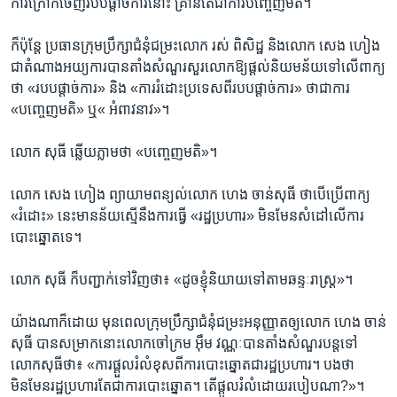
ការ​ក្រោក​ចេញ​របប​ផ្តាច់ការ​នោះ​ គ្រាន់តែ​ជា​ការ​បញ្ចេញ​មតិ។
ក៏​ប៉ុន្តែ​ ប្រធាន​ក្រុមប្រឹក្សា​ជំនុំ​ជម្រះ​លោក រស់ ពិសិដ្ឋ​ និង​លោក សេង ហៀង
ជា​តំណាង​អយ្យការ​បាន​តាំង​សំណួរ​សួរ​លោក​ឱ្យ​ផ្ដល់​និយមន័យ​ទៅ​លើ​ពាក្យ​
ថា «របប​ផ្ដាច់ការ» និង «ការ​រំដោះ​ប្រទេស​ពី​របប​ផ្ដាច់ការ» ថា​ជា​ការ
«បញ្ចេញ​មតិ» ឬ« អំពាវ​នាវ»។
លោក​ សុធី ​ឆ្លើយ​ភ្លាម​ថា «បញ្ចេញ​មតិ»។​
លោក​ សេង ហៀង​ ព្យាយាម​ពន្យល់​លោក ហេង ចាន់សុធី​ ថា​បើ​ប្រើ​ពាក្យ
«រំដោះ» នេះមាន​ន័យ​ស្មើ​នឹង​ការ​ធ្វើ​ «រដ្ឋប្រហារ» មិន​មែន​សំដៅ​លើ​ការ​
បោះឆ្នោត​ទេ។
លោក​ សុធី​ ក៏​បញ្ជាក់​ទៅ​វិញ​ថា៖ «ដូច​ខ្ញុំ​និយាយ​ទៅ​តាម​ឆន្ទៈ​រាស្ត្រ»។
យ៉ាង​ណា​ក៏​ដោយ​ មុន​ពេល​ក្រុមប្រឹក្សា​ជំនុំជម្រះ​អនុញ្ញាត​ឲ្យ​លោក ហេង ចាន់​
សុធី បាន​សម្រាក​នោះ​លោក​ចៅក្រម ​អ៊ឹម វណ្ណៈ​បាន​តាំង​សំណួរ​បន្ត​ទៅ​
លោក​សុធី​ថា៖ «ការ​ផ្តួល​រំលំ​ខុស​ពី​ការ​បោះឆ្នោត​ជា​រដ្ឋ​ប្រហារ។ បង​ថា​
មិនមែន​រដ្ឋប្រហារ​តែ​ជា​ការ​បោះឆ្នោត។ តើ​ផ្តួល​រំលំ​ដោយ​របៀប​ណា?»។