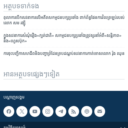
អត្ថបទ​ទាក់ទង
តុលាការ​បើក​សវនាការ​លើ​អតីត​សកម្ម​ជន​បក្ស​ប្រឆាំង ពាក់ព័ន្ធ​ផែនការ​វិល​ត្រឡប់​របស់​
លោក សម រង្ស៊ី
ក្នុង​សវនាការ​សំណុំ​រឿង«ក្បត់​ជាតិ» សកម្មជន​បក្ស​ប្រឆាំង​ត្រូវ​សួរ​នាំ​អំពី«សន្ដិភាព»​
និង​«ហ្វេសប៊ុក»
ការ​ចុះ​បញ្ជិកា​សហជីព​និង​បញ្ហា​ព្រំដែន​គ្របដណ្តប់​សវនាការ​កាត់​ទោស​លោក រ៉ុង ឈុន
អានអត្ថបទផ្សេងៗទៀត
បណ្តាញ​សង្គម
កម្មវិធី​ទូរទស្សន៍