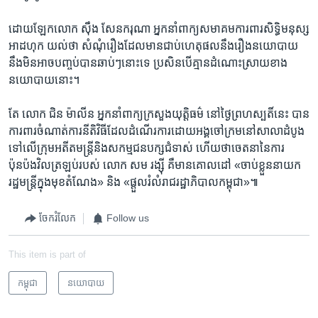
ដោយឡែក​លោក​ ស៊ឹង សែនករុណា ​អ្នក​នាំ​ពាក្យ​សមាគម​ការពារ​សិទ្ធិមនុស្ស​
អាដហុក​ យល់​ថា​ សំណុំ​រឿង​ដែល​មាន​ជាប់​ហេតុផ​ល​នឹង​រឿង​នយោបាយ ​
នឹង​មិន​អាច​បញ្ចប់​បាន​ឆាប់ៗ​នោះ​ទេ ​ប្រសិន​បើ​គ្មាន​ដំណោះស្រាយ​ខាង​
នយោបាយ​នោះ។
តែ លោក ជិន ម៉ាលីន អ្នកនាំពាក្យ​ក្រសួង​យុត្តិធម៌ នៅ​ថ្ងៃ​ព្រហស្បតិ៍​នេះ បាន​
ការពារ​ចំណាត់ការ​នីតិវិធី​ដែល​ដំណើរការ​ដោយ​អង្គ​ចៅក្រម​នៅ​សាលា​ដំបូង
ទៅ​លើ​ក្រុម​អតីត​មន្ត្រី​និង​សកម្មជន​បក្ស​ជំទាស់ ហើយ​ថា​ចេតនា​នៃ​ការ
ប៉ុនប៉ង​វិល​ត្រឡប់​របស់ លោក សម រង្ស៊ី គឺ​មាន​គោលដៅ​ «ចាប់ខ្លួន​នាយក
រដ្ឋ​មន្រ្តី​ក្នុង​មុខ​តំណែង» ​និង​ «ផ្តួល​រំលំ​រាជ​រដ្ឋាភិបាលកម្ពុជា»៕
ចែករំលែក
Follow us
This item is part of
កម្ពុជា
នយោបាយ