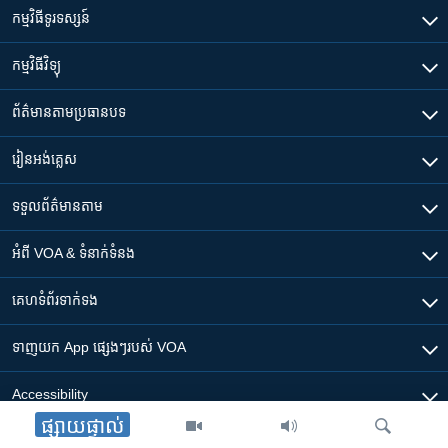
កម្មវិធី​ទូរទស្សន៍
កម្មវិធី​វិទ្យុ
ព័ត៌មាន​តាមប្រធានបទ​
រៀន​​អង់គ្លេស
ទទួល​ព័ត៌មាន​តាម
អំពី​ VOA & ទំនាក់ទំនង
គេហទំព័រ​​ទាក់ទង
ទាញយក​ App ផ្សេងៗ​របស់​ VOA
Accessibility
ផ្សាយផ្ទាល់