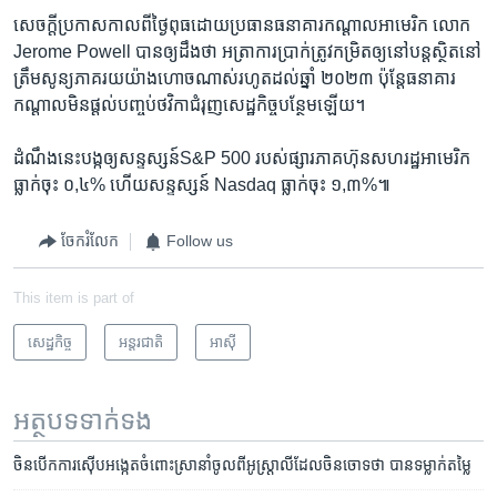
​សេចក្ដី​ប្រកាស​កាល​ពី​ថ្ងៃ​ពុធ​ដោយ​ប្រធាន​ធនាគារ​កណ្ដាល​អាមេរិក លោក
Jerome Powell បាន​ឲ្យ​ដឹង​ថា អត្រា​ការ​ប្រាក់ត្រូវ​កម្រិត​ឲ្យនៅបន្ត​ស្ថិត​នៅ
ត្រឹម​សូន្យ​ភាគរយ​យ៉ាង​ហោច​ណាស់​រហូត​ដល់​ឆ្នាំ ២០២៣ ប៉ុន្តែ​ធនាគារ​
កណ្ដាល​មិន​ផ្ដល់បញ្ចប់​ថវិកា​ជំរុញ​សេដ្ឋ​កិច្ច​បន្ថែម​ឡើយ។​
ដំណឹង​នេះបង្ក​ឲ្យ​សន្ទស្សន៍​S&P 500 របស់ផ្សារ​ភាគ​ហ៊ុន​សហរដ្ឋ​អាមេរិក​
ធ្លាក់​ចុះ ០,៤% ហើយ​សន្ទស្សន៍ Nasdaq ធ្លាក់​ចុះ ១,៣%៕
ចែករំលែក
Follow us
This item is part of
សេដ្ឋកិច្ច
អន្តរជាតិ
អាស៊ី
អត្ថបទ​ទាក់ទង
ចិន​បើក​ការ​ស៊ើប​អង្កេត​​​ចំពោះ​​​ស្រា​​នាំ​ចូល​ពី​​អូស្រ្តាលី​ដែល​ចិន​ចោទ​ថា ​​បាន​ទម្លាក់​តម្លៃ​