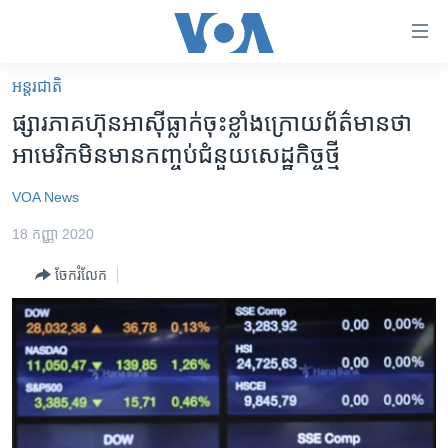
ភ្ជាប់​
ទៅ​
គេហទំព័រ​
អន្តរជាតិ
កម្ពុជា
ទាក់ទង
ផ្សារ​ភាគហ៊ុន​អាស៊ី​ធ្លាក់​ចុះ​ខ្លាំង​ក្រោយ​​ព័ត៌មាន​​ថា​
រំលង​
អន្តរជាតិ
អាមេរិក​មិន​​​មាន​កញ្ចប់​ជំនួយ​សេដ្ឋកិច្ច​ថ្មី​
និង​
អាមេរិក
ចូល​
VOA News
ទៅ​​
ចិន
ទំព័រ​
18 កញ្ញា 2020
ហេឡូវីអូអេ
ព័ត៌មាន​​
ចែករំលែក
តែ​
កម្ពុជាច្នៃប្រតិដ្ឋ
ម្តង
ព្រឹត្តិការណ៍ព័ត៌មាន
រំលង​
និង​
ទូរទស្សន៍ / វីដេអូ​
ចូល​
វិទ្យុ / ផតខាសថ៍
ទៅ​
ទំព័រ​
កម្មវិធីទាំងអស់