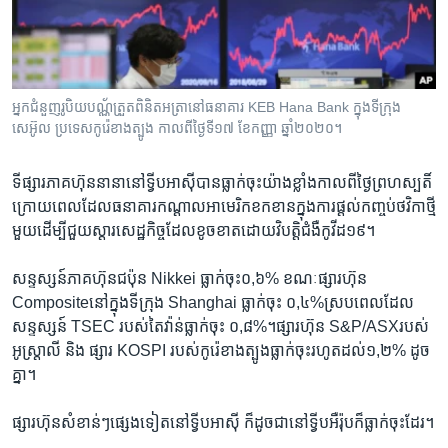
រចនា
សម្ព័ន្ធ​
Khmer English
រំលង​
និង​
បណ្តាញ​សង្គម
ចូល​
អ្នក​ជំនួញ​រូបិយបណ្ណ័ត្រួត​ពិនិតអត្រា​នៅ​ធនាគារ KEB Hana Bank ក្នុង​ទីក្រុង​
ទៅ​
សេអ៊ូល ប្រទេស​កូរ៉េខាងត្បូង កាលពីថ្ងៃទី១៧ ខែកញ្ញា ឆ្នាំ២០២០។
កាន់​
ទំព័រ​
ភាសា
ទីផ្សារភាគហ៊ុន​នានា​នៅ​ទ្វីប​អាស៊ី​បាន​ធ្លាក់​ចុះ​យ៉ាង​ខ្លាំងកាល​ពី​ថ្ងៃ​ព្រហស្បតិ៍
ស្វែង​
ក្រោយ​ពេល​ដែល​ធនាគារ​កណ្ដាល​អាមេរិក​ខកខាន​ក្នុង​ការ​ផ្ដល់កញ្ចប់​ថវិកា​ថ្មី
រក
មួយ​ដើម្បីជួយ​ស្តារ​សេដ្ឋកិច្ច​ដែល​ខូចខាត​ដោយ​វិបត្តិជំងឺកូវីដ​១៩។​
សន្ទស្សន៍​ភាគហ៊ុន​ជប៉ុន Nikkei ធ្លាក់​ចុះ​០,៦% ខណៈ​ផ្សារ​ហ៊ុន
Composite​នៅ​ក្នុង​ទីក្រុង Shanghai ធ្លាក់​ចុះ ០,៤%​ស្រប​ពេល​ដែល
សន្ទស្សន៍ TSEC របស់​តៃវ៉ាន់​ធ្លាក់​ចុះ ០,៨%។​ផ្សារ​ហ៊ុន S&P/ASX​របស់
អូស្ត្រាលី និង ផ្សារ​ KOSPI របស់​កូរ៉េខាង​ត្បូង​ធ្លាក់​ចុះ​រហូត​ដល់​១,២% ដូច​
គ្នា។
ផ្សារ​ហ៊ុន​សំខាន់ៗផ្សេង​ទៀត​នៅ​ទ្វីប​អាស៊ី ក៏​ដូច​ជា​នៅ​ទ្វីប​អឺរ៉ុប​ក៏​ធ្លាក់​ចុះ​ដែរ។