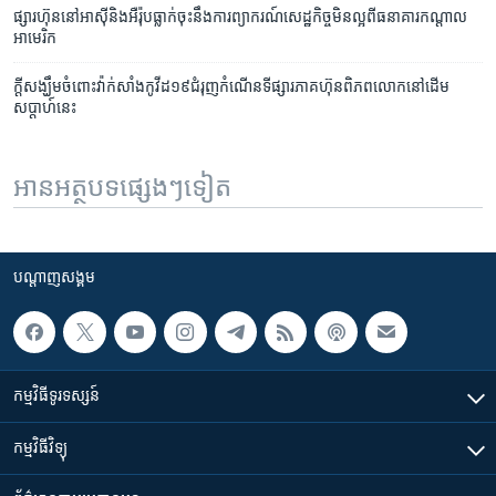
ផ្សារ​ហ៊ុន​នៅ​អាស៊ី​និង​អឺរ៉ុប​ធ្លាក់​ចុះ​នឹង​ការ​ព្យាករណ៍​សេដ្ឋកិច្ច​មិន​ល្អ​ពី​ធនាគារ​កណ្តាល​
អាមេរិក
ក្តី​សង្ឃឹម​​ចំពោះ​វ៉ាក់សាំង​កូវីដ​១៩​​​ជំរុញ​កំណើន​​ទីផ្សារ​ភាគហ៊ុន​ពិភពលោក​​នៅ​ដើម​
សប្តាហ៍​នេះ
អានអត្ថបទផ្សេងៗទៀត
បណ្តាញ​សង្គម
កម្មវិធី​ទូរទស្សន៍
កម្មវិធី​វិទ្យុ