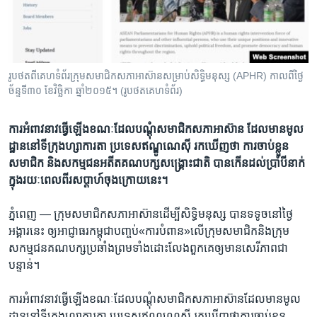
រចនា
សម្ព័ន្ធ​
Khmer English
រំលង​
និង​
បណ្តាញ​សង្គម
ចូល​
រូបថត​ពី​គេហទំព័រ​​ក្រុម​សមាជិក​សភា​អាស៊ាន​សម្រាប់​សិទ្ធិ​មនុស្ស (APHR) កាល​ពី​ថ្ងៃ​
ទៅ​
ច័ន្ទ​ទី​៣០ ខែ​វិច្ឆិកា ឆ្នាំ​២០១៥។ (រូបថត​គេហទំព័រ)
កាន់​
ទំព័រ​
ភាសា
ការ​អំពាវនាវ​ធ្វើ​ឡើង​ខណៈ​ដែល​​បណ្តុំ​​សមាជិក​សភា​អាស៊ាន ​ដែល​មាន​មូល​
ស្វែង​
ដ្ឋាន​នៅ​ទី​ក្រុង​ហ្សាការតា ​ប្រទេស​ឥណ្ឌូណេស៊ី រកឃើញថា​ ការ​ចាប់​ខ្លួន​​
រក
សមាជិក​ និង​សកម្មជន​អតីត​គណបក្ស​សង្គ្រោះ​ជាតិ​ បាន​កើន​ដល់​ប្រាំបី​នាក់​
ក្នុង​រយៈ​ពេល​ពី​រសប្តាហ៍​ចុង​ក្រោយ​នេះ។
ភ្នំពេញ —
ក្រុម​សមាជិក​សភាអាស៊ាន​ដើម្បីសិទ្ធិ​មនុស្ស ​បាន​ទទូច​នៅថ្ងៃ​
អង្គារ​នេះ ឲ្យ​អាជ្ញាធរ​កម្ពុជា​បញ្ចប់​«ការបំពាន»​លើ​ក្រុម​សមាជិក​និង​ក្រុម​
សកម្មជន​គណបក្ស​ប្រឆាំងព្រម​ទាំង​ដោះ​លែង​ពួក​គេ​ឲ្យ​មាន​សេរីភាព​ជា
បន្ទាន់។
ការ​អំពាវនាវ​ធ្វើ​ឡើង​ខណៈ​ដែលបណ្តុំសមាជិក​សភា​អាស៊ាន​ដែល​មាន​មូល​
ដ្ឋាន​នៅ​ទី​ក្រុង​ហ្សាការតា ​ប្រទេស​ឥណ្ឌូណេស៊ី រកឃើញថា​ការ​ចាប់​ខ្លួន