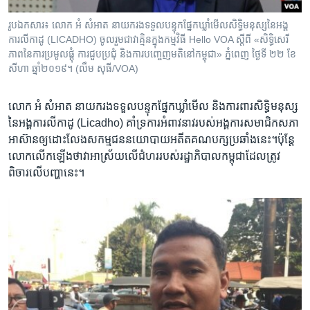
រូបឯកសារ៖ លោក អំ សំអាត នាយករងទទួលបន្ទុកផ្នែកឃ្លាំមើលសិទ្ធិមនុស្សនៃអង្គ
ការលីកាដូ (LICADHO) ចូលរួម​ជា​វាគ្មិន​ក្នុង​កម្មវិធី Hello VOA ស្ដី​ពី «សិទ្ធិសេរី
ភាពនៃការប្រមូលផ្តុំ ការជួបប្រជុំ និងការបញ្ចេញមតិនៅកម្ពុជា» ភ្នំពេញ ថ្ងៃទី ២២ ខែ
សីហា ឆ្នាំ២០១៩។ (លឹម សុធី/VOA)
លោក អំ សំអាត នាយក​រង​ទទួល​បន្ទុក​ផ្នែក​ឃ្លាំ​មើល​ និង​ការពារ​សិទ្ធិ​មនុស្ស​
នៃ​អង្គការ​លីកាដូ​ (Licadho)​ គាំទ្រ​ការ​អំពាវនាវ​របស់​អង្គការ​សមាជិក​សភា​
អាស៊ាន​ឲ្យ​ដោះ​លែង​សកម្មជន​នយោបាយ​អតីត​គណបក្ស​ប្រឆាំង​នេះ។​ប៉ុន្តែ​
លោក​លើក​ឡើង​ថា​វាអាស្រ័យ​លើ​ជំហររបស់​រដ្ឋា​ភិបាល​កម្ពុជា​ដែល​ត្រូវ​
ពិចារលើ​បញ្ហានេះ។