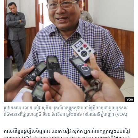
រូបឯកសារ៖ លោក ​ខៀវ សុភ័គ អ្នកនាំពាក្យ​ក្រសួង​មហាផ្ទៃនិយាយ​ជាមួយអ្នកសារ
ព័ត៌មាន​នៅ​ថ្ងៃ​ព្រហស្បតិ៍ ទី​១១ ខែ​សីហា ឆ្នាំ​២០១៦​ នៅ​រាជធានី​ភ្នំពេញ​។ (VOA)
កាល​ពី​ថ្ងៃចន្ទ​ម្សិលមិញ​នេះ លោក ខៀវ សុភ័គ អ្នក​នាំពាក្យ​ក្រសួងមហាផ្ទៃ​