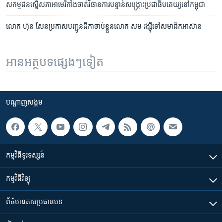
សកម្មជន​​ស្នើ​សភា​អាមេរិកាំង​​ចាត់វិធានការ​បន្ទាន់​​សង្គ្រោះ​ប្រជាធិបតេយ្យ​នៅ​កម្ពុជា
លោក ហ៊ុន សែន​ប្រកាស​បញ្ជូន​ដីកា​ចាប់​ខ្លួន​លោក សម រង្ស៊ី​ទៅ​សមាជិក​អាស៊ាន
អានអត្ថបទផ្សេងៗទៀត
បណ្តាញ​សង្គម
កម្មវិធី​ទូរទស្សន៍
កម្មវិធី​វិទ្យុ
ព័ត៌មាន​តាមប្រធានបទ​