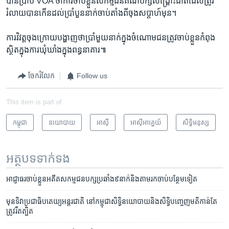
បាន​ប្រាប់​ VOA ថាការ​ចាប់​ខ្លួន​សកម្មជន​គណបក្ស​សង្គ្រោះជាតិ​ដែល​ត្រូវ​
រំលាយ​បាន​កើន​ដល់​ប្រាំបួននាក់​ចាប់​តាំង​ពី​ចុង​សប្តាហ៍​មុន។
ការវិវត្តចុង​ក្រោយ​បង្ហាញ​ថា​ប្រាំមួយនាក់​ក្នុង​ចំណោម​ជន​ត្រូវ​ចាប់​ខ្លួន​កំពុង​
ស្ថិត​ក្នុង​ការ​ឃុំ​ឃាំង​ក្នុង​ពន្ធនាគារ៕
ចែករំលែក
Follow us
This item is part of
កម្ពុជា
នយោបាយ
អាស៊ី
អាស៊ី​អាគ្នេយ៍
សិទ្ធិ​មនុស្ស
អត្ថបទ​ទាក់ទង
អាជ្ញាធរ​ចាប់​ខ្លួន​អតីត​សកម្មជន​បក្ស​ប្រឆាំង​៩​នាក់​និង​តាម​រក​ចាប់​បន្ថែម​ទៀត
មុន​ទិវា​ប្រជាធិបតេយ្យ​អន្តរជាតិ ​នៅ​កម្ពុជា​សិទ្ធិ​នយោបាយ​និង​សិទ្ធិ​បញ្ចេញ​មតិ​កាន់តែ​
ត្រូវ​រឹតត្បិត