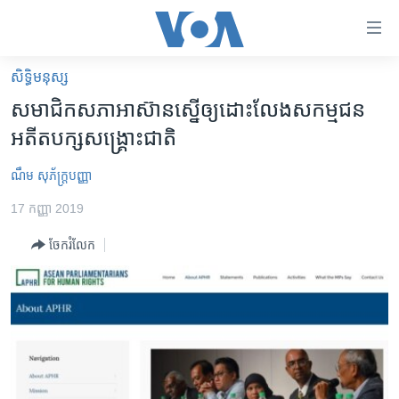
ភ្ជាប់​
ទៅ​
គេហទំព័រ​
សិទ្ធិ​មនុស្ស
កម្ពុជា
ទាក់ទង
សមាជិក​សភា​អាស៊ាន​ស្នើ​ឲ្យ​ដោះ​លែង​សកម្មជន​
រំលង​
អន្តរជាតិ
អតីត​បក្ស​សង្គ្រោះ​ជាតិ
និង​
អាមេរិក
ចូល​
ណឹម សុភ័ក្រ្តបញ្ញា
ទៅ​​
ចិន
ទំព័រ​
17 កញ្ញា 2019
ហេឡូវីអូអេ
ព័ត៌មាន​​
ចែករំលែក
តែ​
កម្ពុជាច្នៃប្រតិដ្ឋ
ម្តង
ព្រឹត្តិការណ៍ព័ត៌មាន
រំលង​
និង​
ទូរទស្សន៍ / វីដេអូ​
ចូល​
វិទ្យុ / ផតខាសថ៍
ទៅ​
ទំព័រ​
កម្មវិធីទាំងអស់