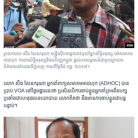
រូបឯកសារ៖ សឹង សែន​ករុណា​ មន្រ្តី​ស៊ើបអង្កេត​ជាន់ខ្ពស់ផ្នែក​សិទ្ធិមនុស្ស នៅ​សមាគម​
អាដហុក ការពារ​សិទ្ធិ​មនុស្ស​និង​អភិវឌ្ឍកម្ពុជា ​ផ្តល់​បទសម្ភាសន៍​ជាមួយ​អ្នកសារ
ព័ត៌មាននៅ​រាជធានី​ភ្នំពេញ​ កាលពី​ថ្ងៃ​ទី​៨ កុម្ភៈ ២០១៧។
លោក​ សឹង សែន​ករុណា​ អ្នក​នាំពាក្យ​សមាគម​អាដហុក (ADHOC) បាន​
ប្រាប់ VOA នៅ​ថ្ងៃ​អង្គារ​នេះ​ថា ប្រសិន​បើ​ការ​ចាប់ខ្លួនអ្នក​គាំទ្រអតីត​បក្ស​
ប្រឆាំងជា​ហេតុ​ផលនយោបាយ លោក​គិត​ថា នឹង​មាន​ការ​ចាប់ខ្លួន​ជា​បន្ត
បន្ទាប់។