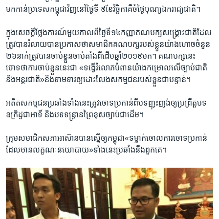
មក​កាន់​ប្រទេស​កម្ពុជា​វិញ​នៅថ្ងៃទី ៩​ខែវិច្ឆិកាគឺចំថ្ងៃ​បុណ្យឯក​រាជ្យ​ជាតិ។
ក្នុង​សេចក្តី​ថ្លែង​ការណ៍​មួយ​កាល​ពី​ថ្ងៃទី​១៤​កញ្ញា​គណបក្ស​សង្គ្រោះជាតិ​ដែល​
ត្រូវ​បាន​រំលាយបាន​ប្រកាស​ថា​សមាជិក​គណបក្ស​របស់​ខ្លួន​យ៉ាង​ហោច​ចំនួន​
២៦​នាក់​ត្រូវ​បានចាប់​ខ្លួនចាប់​តាំងពី​ដើម​ឆ្នាំ​២០១៩​មក។ គណបក្ស​នេះ​
ចោទថា​ការ​ចាប់​ខ្លួន​នេះជា «ទង្វើ​រំលោភ​បំពាន​យ៉ាង​កម្រោល​លើ​ច្បាប់​ជាតិ
និង​អន្តរជាតិ»​និង​ទាម​ទារ​ឲ្យ​ដោះ​លែង​សកម្មជន​របស់​ខ្លួនជា​បន្ទាន់។​
អតីត​សកម្មជន​ប្រឆាំង​ទាំង​នេះត្រូវ​ចោទ​ប្រកាន់​ពី​បទញុះញង់​ឲ្យ​ប្រព្រឹត្តបទ​
ឧក្រិដ្ឋ​ជាអាទិ៍ និង​បទ​ទន្រ្ទាន​ព្រៃ​ខុស​ច្បាប់​ជាដើម។
ក្រុម​សមាជិក​សភា​អាស៊ាន​បាន​ស្នើ​ឲ្យ​កម្ពុជា«ទម្លាក់​ចោលការ​ចោទ​ប្រកាន់​
ដែល​មាន​លក្ខណៈ​នយោបាយ​»​ទាំង​នេះ​ប្រឆាំង​នឹង​ពួក​គេ។