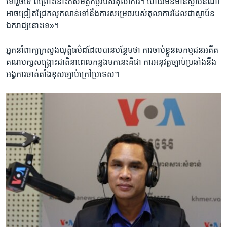
ទៅ​រួច​ទេ ពី​ព្រោះ​នោះ​គឺ​សមត្ថកិច្ច​របស់​តុលាការ។ ហើយ​មិនមាន​ស្ថាប័ន​ណា​
អាច​ជ្រៀតជ្រែក​លូកលាន់​ទៅ​នឹង​ការ​សម្រេច​របស់​តុលាការ​ដែល​ជា​ស្ថាប័ន​
ឯករាជ្យ​នោះ​ទេ»។
អ្នក​នាំពាក្យ​ក្រសួង​យុត្តិធម៌ដដែលបាន​បន្ថែម​ថា ការ​ចាប់ខ្លួន​សកម្មជន​អតីត​
គណបក្ស​សង្រ្គោះជាតិ​នា​ពេល​កន្លងមក​នេះគឺ​ជា ការ​អនុវត្ត​ច្បាប់​ប្រឆាំង​នឹង​
អង្គការ​ចាត់តាំង​ខុសច្បាប់​ក្រៅ​ប្រទេស។