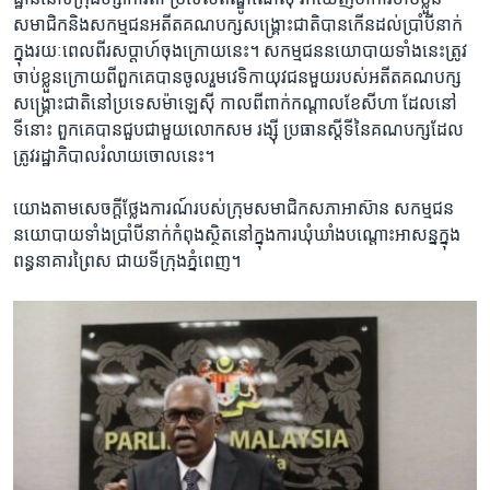
សមាជិក​និង​សកម្មជន​អតីត​គណបក្ស​សង្គ្រោះ​ជាតិ​បាន​កើន​ដល់​ប្រាំបី​នាក់​
ក្នុង​រយៈ​ពេល​ពី​រសប្តាហ៍​ចុង​ក្រោយ​នេះ។​ សកម្មជន​នយោបាយ​ទាំង​នេះ​ត្រូវ​
ចាប់​ខ្លួន​ក្រោយ​ពី​ពួកគេ​បានចូលរួម​វេទិកា​យុវជន​មួយ​របស់​អតីត​គណបក្ស​
សង្គ្រោះជាតិ​នៅ​ប្រទេស​ម៉ាឡេស៊ី ​កាល​ពី​ពាក់កណ្តាល​ខែសីហា ដែល​នៅ​
ទីនោះ ពួកគេ​បាន​ជួប​ជាមួយ​លោក​សម រង្ស៊ី ប្រធាន​ស្តីទីនៃ​គណបក្ស​ដែល​
ត្រូវ​រដ្ឋា​ភិបាល​រំលាយ​ចោលនេះ។
យោង​តាម​សេចក្តី​ថ្លែងការណ៍​របស់​ក្រុម​សមាជិក​សភា​អាស៊ាន​ សកម្មជន​
នយោបាយ​ទាំង​ប្រាំបី​នាក់​កំពុង​ស្ថិត​នៅ​ក្នុង​ការ​ឃុំ​ឃាំង​បណ្តោះ​អាសន្ន​ក្នុង
ពន្ធនាគារ​ព្រៃស ជាយ​ទីក្រុង​ភ្នំពេញ។