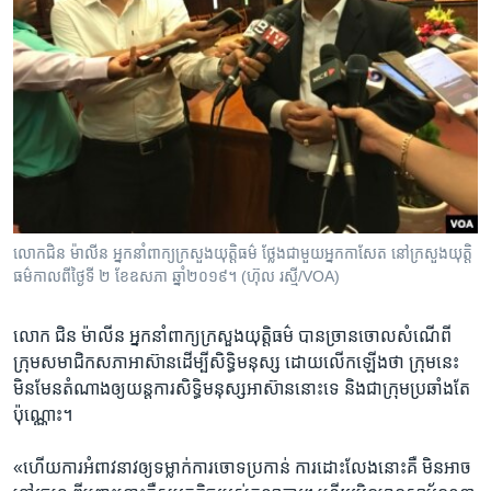
លោក​ជិន ម៉ាលីន​ អ្នកនាំពាក្យក្រសួងយុត្តិធម៌​ ថ្លែងជាមួយ​អ្នកកាសែត នៅក្រសួងយុត្តិ
ធម៌​កាលពីថ្ងៃទី​ ២ ខែ​ឧសភា​ ឆ្នាំ​២០១៩។ (ហ៊ុល រស្មី/VOA)
លោក ជិន ម៉ាលីន អ្នកនាំពាក្យ​ក្រសួង​យុត្តិធម៌​ បាន​ច្រាន​ចោល​សំណើ​ពី​
ក្រុម​សមាជិក​សភាអាស៊ាន​ដើម្បីសិទ្ធិ​មនុស្ស ដោយ​លើកឡើងថា ក្រុមនេះ​
មិនមែន​តំណាង​ឲ្យ​យន្តការ​សិទ្ធិ​មនុស្ស​អាស៊ាន​នោះ​ទេ និង​ជា​ក្រុម​ប្រឆាំង​តែ​
ប៉ុណ្ណោះ។
«ហើយ​ការ​អំពាវនាវ​ឲ្យ​ទម្លាក់​ការ​ចោទ​ប្រកាន់​ ការ​ដោះលែង​នោះ​គឺ មិនអាច​