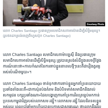
លោក Charles Santiago ​ប្រធានក្រុម​សមាជិក​សភា​អាស៊ានដើម្បី​សិទ្ធិមនុស្ស។
(រូបថត​ដក​ស្រង់​ចេញ​ពី​ហេ្វសប៊ុក Charles Santiago)
លោក Charles Santiago សមាជិក​សភា​ម៉ាឡេស៊ី និង​ប្រធានក្រុម​
សមាជិក​សភាអាស៊ាន​ដើម្បីសិទ្ធិ​មនុស្ស ត្រូវ​បាន​ស្រង់​សំដី​ក្នុង​សេចក្តីថ្លែង
ការណ៍​នោះ​ថា«កាលកំណត់នៃ​ការ​ចាប់ខ្លួន​នា​ពេលថ្មីៗ​នេះគឺ​ជា​រឿង​គួរ​ឲ្យ​
អស់សំណើច​មួយ»។
លោក Charles Santiago ចាត់ទុក​ថា​ការ​ចាប់​ខ្លួនអ្នក​គាំទ្រ​នយោបាយ​
ប្រឆាំង​ទាំង​នេះគឺ«​ជា​ការ​ប៉ុនប៉ង​គំរាម និង​បំបិទមាត់​សមាជិក​និង​រាល់​
សកម្មជន បក្ស​ប្រឆាំង​ណា»​ដែល​បង្ហាញ​ការ​គាំទ្រការ​វិលត្រឡប់​មកកាន់​
ប្រទេស​កម្ពុជាវិញ​របស់​លោក​សម រង្ស៊ី។ លោក​សម រង្ស៊ី ដែល​និរទេស​ខ្លួន​
អស់​រយៈ​ពេល​ប្រាំឆ្នាំមក​ហើយ​បាន​ប្រកាស​ជា​សាធារណៈ​ថា​លោក​នឹង​វិល​