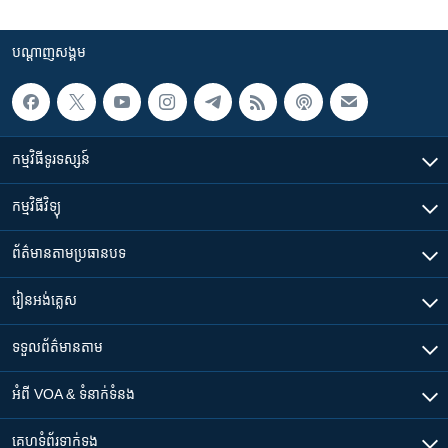
បណ្តាញ​សង្គម
កម្មវិធី​ទូរទស្សន៍
កម្មវិធី​វិទ្យុ
ព័ត៌មាន​តាមប្រធានបទ​
រៀន​​អង់គ្លេស
ទទួល​ព័ត៌មាន​តាម
អំពី​ VOA & ទំនាក់ទំនង
គេហទំព័រ​​ទាក់ទង