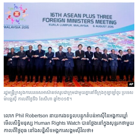
រដ្ឋ​មន្ត្រី​ក្រសួង​ការ​បរទេស​អាស៊ាន​ថត​រូប​ជាក្រុមជាមួយ​គ្នានៅ​ទីក្រុង​កូឡាឡាំពួរ ប្រទេស​
ម៉ាឡេស៊ី កាល​ពីថ្ងៃទី៦ ខែ​សីហា ឆ្នាំ​២០១៥។
លោក ​Phil Robertson​ នាយក​រង​ទទួល​បន្ទុក​តំបន់​អាស៊ី​នៃ​អង្គការ​ឃ្លាំ​
មើល​សិទ្ធិ​មនុស្ស​ Human Rights Watch​ បាន​ថ្លែង​នៅ​ក្នុង​សុន្ទរកថា​មួយ​
កាលពី​ថ្ងៃ​ពុធ ​នៅឯ​សន្និសីទអង្គការ​សង្គម​ស៊ីវិល​ថា៖​