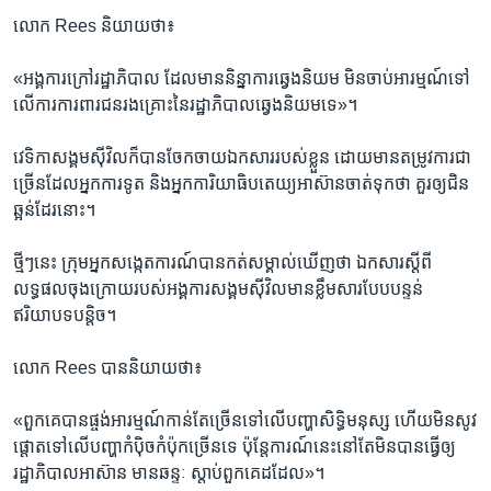
លោក ​Rees ​និយាយ​ថា៖​
«អង្គការក្រៅ​រដ្ឋាភិបាល​ ដែល​មាន​និន្នាការ​ឆ្វេង​និយម ​មិន​ចាប់​អារម្មណ៍​ទៅ​
លើការ​ការពារ​ជន​រងគ្រោះ​នៃ​រដ្ឋាភិបាល​ឆ្វេង​និយម​ទេ»។​
វេទិកាសង្គមស៊ីវិល​ក៏​បាន​ចែកចាយ​ឯកសារ​របស់ខ្លួន ​ដោយ​មាន​តម្រូវការជា​
ច្រើនដែល​អ្នក​ការទូត​ និង​អ្នក​ការិយាធិបតេយ្យ​អាស៊ាន​ចាត់​ទុក​ថា ​គួរ​ឲ្យ​ជិន​
ឆ្អន់​ដែរ​នោះ។​
ថ្មីៗ​នេះ ​ក្រុម​អ្នក​សង្កេត​ការណ៍​បាន​កត់​សម្គាល់​ឃើញ​ថា ​ឯកសារ​ស្តី​ពី​
លទ្ធផល​ចុង​ក្រោយ​របស់​អង្គការ​សង្គម​ស៊ីវិល​មាន​ខ្លឹមសារ​បែប​បន្ទន់​
ឥរិយាបទ​បន្តិច។​
លោក ​Rees ​បាន​និយាយ​ថា៖​
«ពួក​គេ​បាន​ផ្ចង់​អារម្មណ៍​កាន់​តែច្រើន​ទៅ​លើ​បញ្ហា​សិទ្ធិ​មនុស្ស ​ហើយ​មិន​សូវ​
ផ្តោត​ទៅ​លើ​បញ្ហា​កំប៉ិច​កំប៉ុក​ច្រើន​ទេ ​ប៉ុន្តែ​ការណ៍​នេះ​នៅ​តែ​មិន​បាន​ធ្វើ​ឲ្យ​
រដ្ឋាភិបាល​អាស៊ាន មាន​ឆន្ទៈ ស្តាប់​ពួកគេ​ដដែល»។​