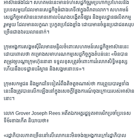
អាស៊ាន​ផង​ដែរ។​ សហគមន៍​នេះ​មាន​ទំហំ​សេដ្ឋកិច្ចរួម​ប្រហាក់​ប្រហែល​នឹង​
ប្រទេស​មួយ​ដែល​មាន​សេដ្ឋ​កិច្ច​ធំជាង​គេ​ទី​៧​ក្នុង​ពិភពលោក។​ សហគមន៍​
សេដ្ឋកិច្ច​អាស៊ាន​នេះ​មាន​គោល​បំណង​បង្កើត​ទីផ្សារ​ និង​មូលដ្ឋាន​ផលិតកម្ម​
រួម​មួយ​ ដែល​មាន​លក្ខណៈ​ប្រកួត​ប្រជែង​ខ្លាំង ​ដោយ​មាន​ចំនួន​ប្រជាជន​សរុប​
ច្រើន​ជាង​៦​រយ​លាន​នាក់។​
ក្រុម​អង្គការ​សង្គម​ស៊ីវិល​មាន​មន្ទិល​ចំពោះ​សហគមន៍​សេដ្ឋកិច្ច​អាស៊ាន​នេះ ​
ដោយ​ពោល​ថា​ គម្រោង​សមាហរណកម្ម​សេដ្ចកិច្ច​ក្នុង​តំបន់​នេះ ​«មិន​បាន​
តម្រូវ​ឲ្យ​បណ្តា​ក្រុម​ហ៊ុន​នានា​ ទទួល​ខុស​ត្រូវ​ចំពោះ​ការរំលោភ​សិទ្ធិ​មនុស្ស​
ហើយនឹង​បទដ្ឋាន​បរិស្ថាន​ និង​សង្គម​នោះ​ទេ»។​
ក្រុម​សកម្មជន​ និង​អ្នក​ដ​ទៃ​ទៀត​រំពឹង​តិច​តួច​ណាស់​ថា ​ការ​ព្រួយ​បារម្ភ​ទាំង​
នេះ​នឹង​ត្រូវ​បាន​លើក​ឡើង​នៅ​ក្នុង​សេចក្តី​ថ្លែង​ការណ៍​ចុង​ក្រោយ​របស់​អាស៊ាន​
នោះ។​
លោក ​Grover Joseph Rees ​អតីត​ឯក​អគ្គ​រដ្ឋទូត​អាមេរិក​ប្រចាំ​ប្រទេស​
ទីម័រ​ខាងកើត ​និយាយ​ថា៖​
«រដ្ឋាភិបាល​ភាគ​ច្រើន​នៅ​លើ​លោក​នេះ​មិន​ចង់​ឲ្យ​អង្គការ​ក្រៅ​រដ្ឋាភិបាល