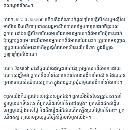
ពលរដ្ឋ​អាស៊ាន»។​
លោក ​Jerald Joseph ​ហើយ​និង​តំណាង​កំពូលៗនៃ​សន្និសីទសង្គម​ស៊ីវិល​
អាស៊ាន ​និងវេទិកាប្រជា​ពលរដ្ឋ​អាស៊ាន​បាន​សម្តែងការ​ស្រងាក​ចិត្ត​របស់​
ពួកគេ ​នៅ​ឯ​សន្និសីទកាសែត​មួយ​ដែល​មាន​អ្នក​យក​ព័ត៌មាន​តែ​ប៉ុន្មាន​នាក់​
ប៉ុណ្ណោះ​ចូលរួម​ ទោះ​បី​ជា​មាន​អ្នក​យក​ព័ត៌មាន​រាប់​រយនាក់​ ត្រូ​វ​បាន​អនុញ្ញាត​
ឲ្យ​ចូល​យក​ព័ត៌មាន​នៅ​កិច្ច​ប្រជុំ​កំពូល​អាស៊ាន​លើក​ទី​២៧ ​ក្នុង​ទីក្រុង​
កូឡាឡាំពួរ​ក៏​ដោយ។​
លោក Joseph ​បាន​ថ្លែង​យ៉ាង​ដូច្នេះ​ទៅ​កាន់​ក្រុម​អ្នក​យក​ព័ត៌មាន​ ដោយ
លោក​សង្ឃឹម​ថា​ ពួកគេ​នឹង​ពាំនាំ​សារ​នេះ​ទៅ​កាន់​មេដឹកនាំ​អាស៊ាន ​ដែល​បាន​
ច្រាន​ចោល​សំណើ​របស់​ពួក​គេ​ ក្នុង​ការ​ជួប​ប្រជុំ​ជាមួយ​មេ​ដឹកនាំ​ទាំង​នោះ។​
«ពួក​យើង​ក៏​ជា​ប្រជា​ពលរដ្ឋ​របស់​អ្នក​ដែរ។​ ពួក​យើង​មិន​មែន​ត្រូវ​បាន​គេ​នាំ​
ខ្លួន​ចូល​មក​ទី​នេះ​ទេ ​គឺ​ពួកយើង​រស់​នៅទី​នេះ​តែម្តង‍។​ ពួក​យើងដក​ដង្ហើម​
ចេញ​ចូល​រៀងរាល់​ថ្ងៃ​ និង​ដឹង​រឿងរ៉ាវ​ដែល​កើត​ឡើង​ប្រចាំ​ថ្ងៃ​នៅទី​នេះ។ ​ពួក​
យើង​តស៊ូ​ ព្យាយាម​ប្រយុទ្ធ​ដើម្បី​សិទ្ធិ​របស់​ពួក​យើង»។​