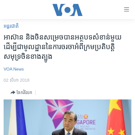
ភ្ជាប់​
ទៅ​
គេហទំព័រ​
អន្តរជាតិ
កម្ពុជា
ទាក់ទង
អាស៊ាន និង​ចិន​សម្រេច​បាន​អត្ថបទ​សំខាន់​មួយ​
រំលង​
អន្តរជាតិ
ដើម្បី​ជា​មូលដ្ឋាន​នៃ​ការ​ចរចា​អំពី​ក្រម​ប្រតិបត្តិ​
និង​
អាមេរិក
សមុទ្រ​ចិន​ខាង​ត្បូង
ចូល​
ទៅ​​
ចិន
VOA News
ទំព័រ​
ហេឡូវីអូអេ
ព័ត៌មាន​​
02 សីហា 2018
តែ​
កម្ពុជាច្នៃប្រតិដ្ឋ
ម្តង
ចែករំលែក
ព្រឹត្តិការណ៍ព័ត៌មាន
រំលង​
និង​
ទូរទស្សន៍ / វីដេអូ​
ចូល​
វិទ្យុ / ផតខាសថ៍
ទៅ​
ទំព័រ​
កម្មវិធីទាំងអស់