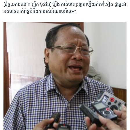
[ជំនួយការ​លោក ញឹក ប៊ុនឆៃ]​ ​ហ្នឹង​ ​គាត់​បញ្ចេះ​ឲ្យ​អាហ្នឹង​រត់​ទៅ​ទៀត ដូច្នេះ​វា​
អត់​មាន​ពាក់ព័ន្ធ​អីនឹង​ការ​អស់​អំណាច​អីទេ»។