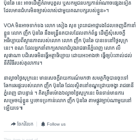
ប៊ុនឆៃ នេះ​ ​អាច​ដើម្បី​គំរាម​បុគ្គល​ ​ឬ​សកម្មជន​បក្ស​កាន់​អំណាច​ផ្សេង​ទៀត​
ដែល​មាន​ជំហរ​មិន​ច្បាស់​លាស់​ជាមួយ​គណបក្ស​របស់​ខ្លួន»។​
​VOA​ ​មិនអាច​ទាក់​ទង​ ​លោក​ ​សៀង សុខ​ ​ព្រះរាជ​អាជ្ញារង​ដែល​ចេញ​ដីកា​នាំ
ខ្លួន​ ​លោក​ ​ញឹក ប៊ុនឆៃ​ នឹង​មន្ត្រី​នគបាល​ដែល​ពាក់​ព័ន្ធ​ ដើម្បី​សុំ​សេចក្តី​
អធិប្បាយ​ពី​ស្ថានភាព​របស់​លោក​ លោក​ ញឹក ប៊ុនឆៃ​ ​បាន​ទេ​នៅ​ថ្ងៃ​សុក្រ​
នេះ។​ ​ខណៈដែល​អ្នក​នាំពាក្យ​សាលា​ដំបូង​រាជធានី​ភ្នំពេញ​ ​លោក​ ​លី
សុផាណា​ ​បដិសេធ​មិនធ្វើ​អត្ថាធិប្បាយ​ ​ដោយ​អះអាង​ថា​ ​ធ្វើឲ្យ​ប៉ះពាល់​ដល់​
នីតិវិធី​របស់​តុលាការ។
នា​ល្ងាច​ថ្ងៃ​សុក្រ​នេះ​ ​មាន​សេចក្តី​រាយការណ៍​មក​ថា​ ​សមត្ថកិច្ច​បាន​ចុះ​ទៅ​
ឆែកឆេរ​ផ្ទះ​របស់​លោក​ ​ញឹក ប៊ុនឆៃ​ ដែល​ស្ថិត​នៅ​ខណ្ឌ​ជ្រោយ​ចង្វា​ ​រាជធានី
ភ្នំពេញ ជា​បន្ទាន់​ ។​ គិត​ត្រឹម​ម៉ោង​៦ល្ងាច​ថ្ងៃ​សុក្រ​នេះ​ មិនទាន់​មាន​ការ
សម្រេច​ឃុំ​ខ្លួន​ ឬ​ចោទ​ប្រកាន់លោក​ ​ញឹក ប៊ុនឆៃ​ ​តាម​ផ្លូវ​ច្បាប់​ណា​មួយ​នៅ​
ឡើយ​ទេ៕
ចែករំលែក
Follow us
This item is part of