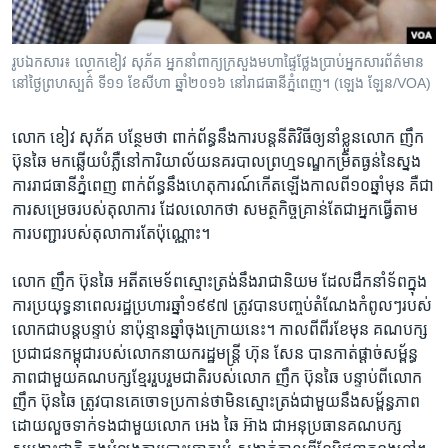
រូបឯកសារ៖ លោក​ខៀវ សុភ័គ អ្នកនាំពាក្យ​ក្រសួង​មហាផ្ទៃ​ថ្លែង​ប្រាប់​អ្នកសារព័ត៌មាន​
នៅ​ថ្ងៃ​ព្រហស្បត៌៍ ទី​១១ ខែ​សីហា ឆ្នាំ​២០១៦​ នៅ​រាជធានី​ភ្នំពេញ​។ (ឡេង ឡែន/VOA)
លោក​ ​ខៀវ សុភ័គ​ ​បន្ថែម​ថា​ ​ពាក់ព័ន្ធ​នឹង​ការ​បន្ត​នីតិវិធី​ឲ្យ​នាំខ្លួនលោក​ ​ញឹក
ប៊ុនឆៃ​ ​មកឆ្លើយបំភ្លឺ​នៅ​ការិយាល័យ​នគរបាល​ព្រហ្មទណ្ឌ​កម្រិត​ធ្ងន់​នៃ​ស្នង
ការ​រាជធានី​ភ្នំពេញ​ ​ពាក់ព័ន្ធ​នឹងហេតុ​ការណ៍​កើត​ឡើងកាលពី​១០ឆ្នាំ​មុន គឺជា
ការ​សម្រេច​របស់​តុលាការ​ ​ដែល​លោកថា​ ​សមត្ថកិច្ច​គ្រាន់​តែ​ជា​អ្នក​ធ្វើ​តាម​
ការ​បញ្ជា​របស់​តុលាការ​តែប៉ុណ្ណោះ។
លោក​ ​ញឹក ប៊ុនឆៃ​ ​អតីត​មេទ័ព​ស្មោះត្រង់​នឹង​រាជានិយម​ ​ដែល​ដឹកនាំ​ទ័ព​ក្នុង​
ការ​ប្រយុទ្ធ​នា​ពេល​រដ្ឋ​ប្រហារ​ឆ្នាំ​១៩៩៧​ ​ត្រូវ​បាន​បញ្ចប់​តំណែង​កំពូលៗ​របស់​
លោកជា​បន្តបន្ទាប់​ នា​ប៉ុន្មាន​ឆ្នាំ​ចុង​ក្រោយ​នេះ។​ ​កាលពី​ពីរ​ខែ​មុន​ ​គណបក្ស​
ប្រជាជន​កម្ពុជា​របស់​លោក​នាយក​រដ្ឋមន្រ្តី​ ​ហ៊ុន សែន​ ​បាន​កាត់​ផ្តាច់​សម្ព័ន្ធ​
ភាព​ជា​មួយ​គណបក្ស​ខ្មែរ​រួបរួម​ជាតិ​របស់លោក​ ​ញឹក ប៊ុនឆៃ បន្ទាប់ពី​លោក​ ​
ញឹក ប៊ុនឆៃ​ ​ត្រូវ​បាន​គេ​ចោទ​ប្រកាន់​ថា​មិន​ស្មោះត្រង់​ជាមួយ​នឹង​សម្ព័ន្ធ​ភាព​ ​
ដោយលួច​ទាក់ទងជា​មួយ​លោក​ ​អេង ឆៃ អ៊ាង​ ​ជា​អនុ​ប្រធាន​គណបក្ស​