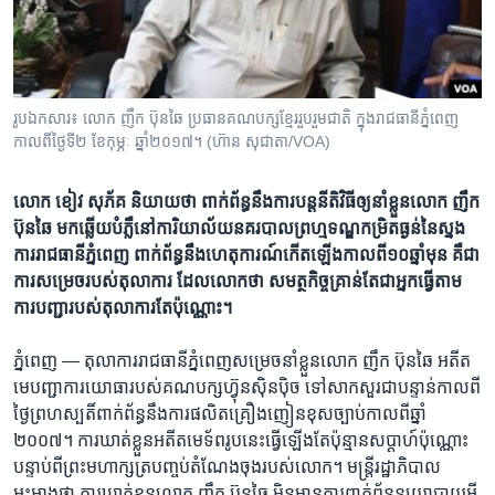
រចនា
សម្ព័ន្ធ​
Khmer English
រំលង​
និង​
បណ្តាញ​សង្គម
ចូល​
រូបឯកសារ៖ លោក ញឹក ប៊ុនឆៃ ប្រធានគណបក្សខ្មែររួបរួមជាតិ ក្នុងរាជធានីភ្នំពេញ
ទៅ​
កាលពីថ្ងៃទី២ ខែកុម្ភៈ ឆ្នាំ២០១៧។ (ហ៊ាន សុជាតា/VOA)
កាន់​
ទំព័រ​
ភាសា
លោក​ ​ខៀវ សុភ័គ​ ​និយាយថា​ ​ពាក់ព័ន្ធ​នឹង​ការ​បន្ត​នីតិវិធី​​​ឲ្យ​នាំ​​ខ្លួន​​លោក​ ​ញឹក
ស្វែង​
ប៊ុនឆៃ​ ​មកឆ្លើយបំភ្លឺ​នៅ​ការិយាល័យ​នគរបាល​ព្រហ្មទណ្ឌ​កម្រិត​ធ្ងន់​នៃ​ស្នង
រក
ការ​រាជធានី​ភ្នំពេញ​ ​ពាក់ព័ន្ធ​នឹង​​ហេតុ​ការណ៍​កើត​ឡើង​​កាលពី​១០ឆ្នាំ​មុន គឺជា​​
ការ​សម្រេច​របស់​តុលាការ​ ​ដែល​លោកថា​ ​សមត្ថកិច្ច​គ្រាន់​តែ​ជា​អ្នក​ធ្វើ​តាម​
ការ​បញ្ជា​របស់​តុលាការ​តែប៉ុណ្ណោះ។​​
ភ្នំពេញ —
តុលាការ​រាជធានី​ភ្នំពេញ​សម្រេច​នាំ​ខ្លួនលោក​ ញឹក ប៊ុនឆៃ​ អតីត​
មេ​បញ្ជាការ​យោធា​របស់​គណបក្ស​ហ៊្វុនស៊ិនប៉ិច ទៅ​សាកសួរ​ជា​បន្ទាន់​កាល​ពី​
ថ្ងៃ​ព្រហស្បតិ៍​ពាក់ព័ន្ធ​នឹង​ការ​ផលិត​គ្រឿងញៀន​ខុស​ច្បាប់​កាល​ពី​ឆ្នាំ
២០០៧។​ ការ​ឃាត់​ខ្លួនអតីត​មេទ័ព​រូប​នេះ​ធ្វើ​ឡើង​តែ​ប៉ុន្មាន​សប្តាហ៍​ប៉ុណ្ណោះ ​
បន្ទាប់​ពី​ព្រះ​មហាក្សត្រ​បញ្ចប់​តំណែង​ចុង​របស់​លោក​។ មន្ត្រី​រដ្ឋាភិបាល​
អះអាង​ថា​ ​ការ​ឃាត់​ខ្លួន​លោក ​ញឹក ប៊ុនឆៃ​ មិនមាន​ការ​ពាក់​ព័ន្ធ​នយោបាយ​អ្វី​