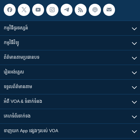
កម្មវិធី​ទូរទស្សន៍
កម្មវិធី​វិទ្យុ
ព័ត៌មាន​តាមប្រធានបទ​
រៀន​​អង់គ្លេស
ទទួល​ព័ត៌មាន​តាម
អំពី​ VOA & ទំនាក់ទំនង
គេហទំព័រ​​ទាក់ទង
ទាញយក​ App ផ្សេងៗ​របស់​ VOA