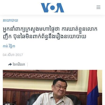
ភ្ជាប់​
ទៅ​
គេហទំព័រ​
នយោបាយ
កម្ពុជា
ទាក់ទង
អ្នកនាំ​ពាក្យ​ក្រសួង​មហា​ផ្ទៃ​ថា​ ការ​ឃាត់​ខ្លួន​លោក​​
រំលង​
អន្តរជាតិ
ញឹក ប៊ុនឆៃ​​មិន​ពាក់ព័ន្ធ​នឹង​រឿង​នយោបាយ
និង​
អាមេរិក
ចូល​
កាន់ វិច្ឆិកា
ទៅ​​
ចិន
ទំព័រ​
04 សីហា 2017
ហេឡូវីអូអេ
ព័ត៌មាន​​
ចែករំលែក
តែ​
កម្ពុជាច្នៃប្រតិដ្ឋ
ម្តង
ព្រឹត្តិការណ៍ព័ត៌មាន
រំលង​
និង​
ទូរទស្សន៍ / វីដេអូ​
ចូល​
វិទ្យុ / ផតខាសថ៍
ទៅ​
ទំព័រ​
កម្មវិធីទាំងអស់