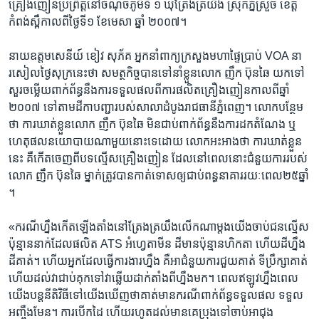
គ្រឿងញៀន​ប្រព្រឹត្តនៅ​ចំណុច​ភូមិ​ទី​ ១ ឃុំ​ត្រែងត្រយឹង​ ​ស្រុក​ភ្នំស្រួច​ ​ខេត្ត​
កំពង់ស្ពឺ​កាលពី​ថ្ងៃ​ទី១​ ​ខែ​មេសា​ ​ឆ្នាំ​ ​២០០៧។​
នាយឧត្តមសេនីយ៍ ​ខៀវ សុភ័គ​ ​អ្នកនាំពាក្យ​ក្រសួ​ងមហាផ្ទៃប្រាប់​ VOA​ ​នា​
រសៀល​ថ្ងៃ​សុក្រ​នេះ​ថា​ ​សមត្ថកិច្ចបានទៅ​នាំ​ខ្លួន​លោក​ ​ញឹក ប៊ុនឆៃ​ ​យក​ទៅ​
សួរ​ចម្លើយ​ពាក់ព័ន្ធ​នឹង​ការ​ទទួល​ផល​ពី​ការ​ផលិត​គ្រឿង​ញៀន​កាលពី​ឆ្នាំ​
២០០៧​ ​ទៅ​តាម​ដីកា​បញ្ជា​របស់​សាលា​ដំបូង​រាជធានី​ភ្នំពេញ។​ ​លោក​បន្ថែម​
ថា​ ​ការឃាត់​ខ្លួន​លោក​ ​ញឹក ប៊ុនឆៃ​ ​មិនជាប់​ពាក់ព័ន្ធ​នឹងការ​ដកតំណែង​ ឬ​
ហេតុផលន​យោបាយ​ណា​មួយ​នោះ​ទេ​ដោយ​ ​លោក​អះអាង​ថា​ ​ការ​ឃាត់​ខ្លួន
នេះ​ ​គឺ​កើត​ចេញពី​បទ​ល្មើស​គ្រឿង​ញៀន ​ដែល​នៅ​ពេល​នោះជំនួយ​ការ​របស់​
លោក​ ​ញឹក ប៊ុនឆៃ​ ​ម្នាក់​ត្រូវ​បានកាត់ទោស​ឲ្យ​ជាប់​ពន្ធនា​គារ​រយៈពេល​២៥ឆ្នាំ
។
«ករណី​ហ្នឹង​កើតឡើង​តាំង​នៅ​ត្រែង​ត្រយឹង​លើក​ណា​ម្តង​យើង​ចាប់​ជន​ល្មើស
ប៉ុន្មាន​នាក់​ដែល​ផលិត ATS​ ​អំហ្វេតាមីន​ ​ដីមាន​ប៉ុន្មាន​ហិកតា​ ​ហើយ​ដី​ហ្នឹង​
ដី​គាត់។​ ​ហើយ​អ្នក​ដែល​ធ្វើ​ការងារ​ហ្នឹង​ ​គឺ​អាជំនួយ​ការ​ជួយ​គាត់ ទីប្រឹក្សា​គាត់
ហើយ​ដល់​វា​ជាប់​គុក​ទៅ​វា​ឆ្លើយ​ដាក់​តាំង​ពី​ហ្នឹង​មក។​ ​ពេល​ឥឡូវ​ហ្នឹង​ពេល​
យើង​បន្ត​នីតិវិធីទៅ​យើង​ឃើញ​ថាគាត់​មាន​ករណី​ពាក់ព័ន្ធ​ទទួល​ផល ទទួល​
អញ្ចឹង​មែន។​ ​ការ​បើកដៃ​ ​ហើយ​រហូត​ដល់​មាន​គេប្រុង​ទៅ​ចាប់​អាជុង