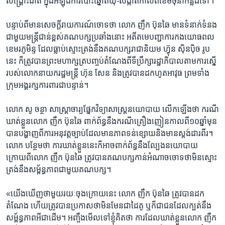
សង្គ្រោះ​ជាតិ​ ​ក្នុង​អំឡុង​ការ​បោះឆ្នោត​ឃុំ-សង្កាត់​កាលពី​ខែ​មិថុនា​កន្លង​ទៅ។
បន្ទាប់​ពី​មាន​សេចក្តី​រាយការណ៍​ចោទថា​ ​លោក​ ​ញឹក ប៊ុនឆៃ​ ​មាន​ទំនាក់​ទំនង​
ជា​មួយ​មន្ត្រី​ជាន់​ខ្ពស់​គណបក្ស​ប្រឆាំង​នោះ​ ​អតីត​មេ​បញ្ជាការ​កង​យោធពល​
ខេមរភូមិន្ទ​ ​ដែល​ធ្លាប់​ស្មោះត្រង់​នឹង​គណបក្សរាជានិយម​ ​ហ៊្វុន ស៊ិនប៉ិច​ ​រូប
នេះ​ ក៏​ត្រូវ​បានព្រះ​មហាក្សត្រ​បញ្ចប់​តំណែងពី​ទីប្រឹក្សា​រដ្ឋា​ភិបាលតាមការ​ស្នើ​
របស់​លោក​នាយក​រដ្ឋ​មន្ត្រី​ ​ហ៊ុន សែន​ ​និងត្រូវ​បានដក​ហូត​អាវុធ​ ​ព្រម​ទាំង
ក្រុម​អង្គរក្ស​ការពារ​ជា​បន្ទាន់។​
​លោក​ ​សូ ចន្ថា​ ​សាស្រ្តាចារ្យ​ផ្នែក​វិទ្យាសាស្រ្ត​នយោបាយ​ ​លើក​ឡើង​ថា​ ​ករណី​
ឃាត់​ខ្លួន​លោក ញឹក ប៊ុនឆៃ​ ​ពាក់ព័ន្ធ​នឹងករណី​គ្រឿង​ញៀន​កាល​ពី​១០ឆ្នាំ​មុន​ ​
បាន​បង្ហាញ​ពីការ​អនុវត្តច្បាប់​ដែល​មាន​ភាព​ទន់ខ្សោយ​និង​មាន​ស្តង់ដារ​ពីរ។​ ​
លោក ​បន្ថែម​ថា​ ​ការ​ឃាត់​ខ្លួន​នេះ​ក៏​អាច​ពាក់ព័ន្ធ​នឹង​ល្បែង​នយោ​បាយ​ ​
ក្រោយ​ពី​លោក​ ​ញឹក ប៊ុនឆៃ​ ​ត្រូវ​បានគណបក្ស​កាន់​អំណាច​ចោទ​ថា​មិន​ស្មោះ​
ត្រង់​នឹង​សម្ព័ន្ធ​ភាព​ជាមួយ​គណ​បក្ស។
​«យើង​ឃើញ​ថា​មួយ​រយៈ​ចុងក្រោយ​នេះ​ ​លោក​ ​ញឹក ប៊ុនឆៃ​ ​ត្រូវ​បាន​ដក​
តំណែង​ ​ហើយ​ត្រូវ​បាន​ប្រកាស​ថា​មិនមែន​ជា​ដៃគូ​ ​ឬក៏​ជាជន​ដែល​ក្បត់​នឹង​
សម្ព័ន្ធភាព​អី​ជាដើម។​ ​អញ្ចឹង​មើល​ទៅ​ខ្ញុំគិត​ថា​ ​ការ​ដែល​ឃាត់​ខ្លួន​លោក​ ​ញឹក