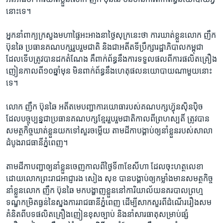
នោះ​ទេ។​
អ្នកនាំពាក្យ​ក្រសួង​មហាផ្ទៃ​អះអាង​នា​ថ្ងៃ​សុក្រ​នេះ​ថា​ ​ការឃាត់​ខ្លួន​លោក​ ​ញឹក
ប៊ុនឆៃ​ ​ប្រធាន​គណបក្ស​រួប​រួម​ជាតិ​ ​និង​ជា​អតីត​ទី​ប្រឹក្សា​រដ្ឋាភិបាល​កម្ពុជា​
ដែល​ទើប​ត្រូវ​បាន​ដកតំណែង​ ​គឺ​ពាក់​ព័ន្ធនឹងការ​ទទួល​ផលពី​ការ​ផលិត​គ្រឿង​
ញៀន​កាលពី​១០​ឆ្នាំ​មុន​ ​មិន​ពាក់ព័ន្ធ​នឹង​ហេតុ​ផល​នយោបាយ​ណាមួយ​នោះ​
ទេ។
លោក​ ​ញឹក ប៊ុនឆៃ​ ​អតីត​មេបញ្ជាការ​យោធា​របស់​គណបក្ស​ហ៊្វុនស៊ិនប៉ិច ​
ដែល​បច្ចុប្បន្ន​ជា​ប្រធាន​គណបក្សខ្មែរ​រួបរួម​ជាតិកាល​ពី​ព្រហស្បតិ៍​ ​ត្រូវ​បាន​
សមត្ថកិច្ចឃាត់​ខ្លួន​យក​ទៅ​សួរ​ចម្លើយ​ ​តាម​ដីកា​បង្គាប់​ឲ្យ​នាំ​ខ្លួនរបស់​សាលា​
ដំបូង​រាជធានី​ភ្នំពេញ។
តាម​ដីកា​បញ្ជា​ឲ្យ​នាំ​ខ្លួន​ចេញ​កាលពី​ថ្ងៃ​ទី​៣ខែ​សីហា​ ​ដែលចុះ​ហត្ថលេខា
ដោយ​លោក​ព្រះរាជ​អាជ្ញា​រង ​សៀង សុខ​ ​បាន​បង្គាប់​ឲ្យ​កម្លាំង​មាន​សមត្ថកិច្ច​
នាំ​ខ្លួន​លោក​ ​ញឹក ប៊ុនឆៃ​ ​មក​បង្ហាញ​ខ្លួន​នៅ​ការិយាល័យ​នគរបាល​ព្រហ្ម
ទណ្ឌ​កម្រិត​ធ្ងន់​នៃ​ស្នងការ​រាជធានី​ភ្នំពេញ​ ​ដើម្បី​សាកសួរ​ពី​ដំណើររឿង​សម
គំនិត​ពី​បទ​ផលិត​គ្រឿងញៀន​ខុស​ច្បាប់​ ​និង​នាំ​សារធាតុ​សម្រាប់​ផ្សំ​