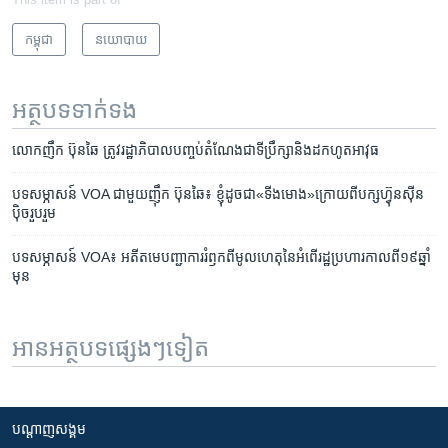
កម្ពុជា
នយោបាយ
អត្ថបទ​ទាក់ទង
លោកញឹក ប៊ុនឆៃ​ ​ត្រូវ​រដ្ឋាភិបាល​បញ្ចប់​តំណែង​ជា​ទីប្រឹក្សា​និង​ដកហូត​អាវុធ
បទសម្ភាសន៍​ VOA ជាមួយ​ញ៉ឹក ប៊ុនឆៃ៖ ខ្ញុំ​ដូច​ជា​«ទីងមោង‍»​​ក្រោយ​ពី​​​បក្ស​ហ្វ៊ុនស៊ីន
ប៉ិច​រួបរួម
បទ​សម្ភាសន៍ VOA៖ អតីត​មេបញ្ជាការ​រំឭក​ពីមូល​ហេតុ​នៃ​អំពើ​រដ្ឋប្រហារ​កាល​ពី១៩​ឆ្នាំ
មុន
អានអត្ថបទផ្សេងៗទៀត
បណ្តាញ​សង្គម