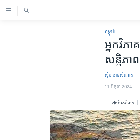
ភ្ជាប់​
ទៅ​
គេហទំព័រ​
ស្វែង​
កម្ពុជា
រក
កម្ពុជា
ទាក់ទង
អន្តរជាតិ
អ្នក​វិភា
រំលង​
និង​
អាមេរិក
សន្តិភាព​
ចូល​
ចិន
ទៅ​​
ទំព័រ​
ហេឡូវីអូអេ
ស៊ឹម ចាន់សំណាង
ព័ត៌មាន​​
កម្ពុជាច្នៃប្រតិដ្ឋ
11 មិថុនា 2024
តែ​
ម្តង
ព្រឹត្តិការណ៍ព័ត៌មាន
ចែករំលែក
រំលង​
ទូរទស្សន៍ / វីដេអូ​
និង​
ចូល​
វិទ្យុ / ផតខាសថ៍
ទៅ​
កម្មវិធីទាំងអស់
ទំព័រ​