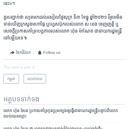
នេះ»។​
គួរ​បញ្ជាក់​ថា រហូត​មក​ដល់​រសៀល​ថ្ងៃ​សុក្រ ​ទី​៣​ ខែ​ធ្នូ​ ឆ្នាំ​២០២១ វីអូអេ​មិន​
ទាន់​ឃើញ​ក្រសួង​មហាផ្ទៃ ​ឬ​ហ្វេសប៊ុក​របស់​លោក ​ស ខេង​ ចេញ​ញត្តិ ​ឬ​
សេចក្តី​ប្រកាស​គាំទ្រ​បេក្ខភាព​របស់​លោក ​ហ៊ុន ម៉ាណែត ​ជា​នាយក​រដ្ឋមន្រ្តី​
នៅ​ឡើយ​ទេ៕​
ចែករំលែក
Follow us
This item is part of
កម្ពុជា
នយោបាយ
អត្ថបទ​ទាក់ទង
លោក ​ហ៊ុន សែន ​ប្រកាស​គាំទ្រ​កូន​ប្រុស​ច្បង​ឲ្យ​ធ្វើ​ជា​នាយក​រដ្ឋមន្រ្តី​បន្ទាប់​ពី​លោក​
ឈប់​ឈរ​ឈ្មោះ​
លោក ហ៊ុន សែន ថា​ លោក​គ្រោងបន្ត​កាន់​តំណែង​រហូត«ឈប់​ចង់​ធ្វើ»