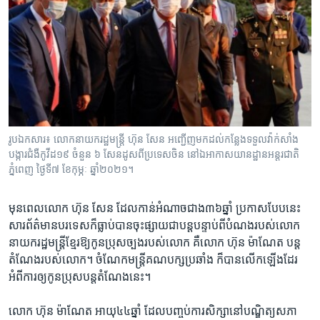
រូបឯកសារ៖ លោក​នាយករដ្ឋមន្ត្រី​ ហ៊ុន សែន អញ្ជើញ​មក​ដល់​កន្លែង​ទទួល​វ៉ាក់សាំង​
បង្ការ​ជំងឺ​កូវីដ១៩ ចំនួន ៦ សែន​ដូស​ពី​ប្រទេស​ចិន នៅ​ឯ​អាកាសយានដ្ឋាន​អន្តរជាតិ​
ភ្នំពេញ ថ្ងៃទី៧ ខែកុម្ភៈ ឆ្នាំ២០២១។
មុន​ពេល​លោក ​ហ៊ុន សែន​ ដែល​កាន់​អំណាច​ជាង​៣៦​ឆ្នាំ ​ប្រកាស​បែប​នេះ ​
សារ​ព័ត៌មាន​បរទេស​ក៏​ធ្លាប់​បាន​ចុះ​ផ្សាយ​ជា​បន្ត​បន្ទាប់​ពី​បំណង​របស់​លោក​
នាយក​រដ្ឋមន្រ្តី​ខ្មែរ​ឱ្យ​កូន​ប្រុស​ច្បង​របស់​លោក​ គឺ​លោក​ ហ៊ុន ម៉ាណែត​ បន្ត​
តំណែង​របស់​លោក។​ ចំណែក​មន្រ្តី​គណបក្ស​ប្រឆាំង​ ក៏​បាន​លើក​ឡើង​ដែរ​
អំពី​ការ​ឲ្យ​កូន​ប្រុស​បន្ត​តំណែង​នេះ។​
លោក​ ហ៊ុន ម៉ាណែត ​អាយុ​៤៤​ឆ្នាំ​ ដែល​បញ្ចប់​ការ​សិក្សា​នៅ​បណ្ឌិត្យ​សភា​