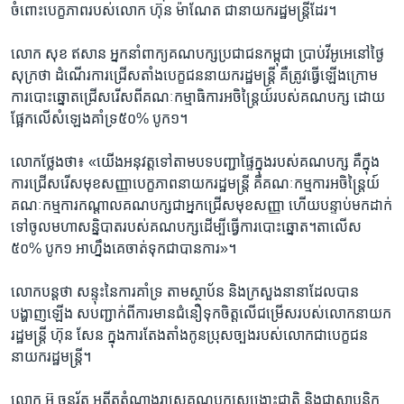
ចំពោះ​បេក្ខភាព​របស់​លោក​ ហ៊ុន ម៉ាណែត​ ជា​នាយក​រដ្ឋមន្រ្តី​ដែរ។​
លោក ​សុខ ឥសាន​ អ្នកនាំ​ពាក្យ​គណបក្ស​ប្រជាជន​កម្ពុជា ​ប្រាប់​វីអូអេ​នៅ​ថ្ងៃ​
សុក្រ​ថា​ ដំណើរការ​ជ្រើស​តាំង​បេក្ខជន​នាយក​រដ្ឋមន្រ្តី​ គឺ​ត្រូវ​ធ្វើ​ឡើង​ក្រោម​
ការ​បោះឆ្នោត​ជ្រើស​រើស​ពី​គណៈ​កម្មាធិការ​អចិន្រ្តៃយ៍​របស់​គណបក្ស​ ដោយ​
ផ្អែក​លើ​សំឡេង​គាំទ្រ​៥០% ​បូក​១។​ ​
លោក​ថ្លែង​ថា៖​ «យើង​អនុវត្ត​ទៅ​តាម​បទ​បញ្ជា​ផ្ទៃ​ក្នុង​របស់​គណបក្ស​ គឺ​ក្នុង​
ការ​ជ្រើស​រើស​មុខ​សញ្ញា​បេក្ខភាព​នាយក​រដ្ឋមន្រ្តី​ គឺ​គណៈ​កម្មការ​អចិន្រៃ្តយ៍ ​
គណៈ​កម្មការ​កណ្តាល​គណបក្ស​ជា​អ្នក​ជ្រើស​មុខ​សញ្ញា​ ហើយ​បន្ទាប់​មក​ដាក់​
ទៅ​ចូល​មហា​សន្និបាត​របស់​គណបក្ស​ដើម្បី​ធ្វើការ​បោះឆ្នោត។​តា​លើស​
៥០% ​បូក​១ ​អាហ្នឹង​គេ​ចាត់​ទុក​ជា​បាន​ការ»។​
លោក​បន្ត​ថា ​សន្ទុះ​នៃ​ការ​គាំទ្រ តាម​ស្ថាប័ន និង​ក្រសួង​នានា​ដែល​បាន​
បង្ហាញ​ឡើង ​ស​បញ្ជាក់​ពី​ការ​មាន​ជំនឿ​ទុក​ចិត្ត​លើ​ជម្រើស​របស់​លោក​នាយក​
រដ្ឋមន្រ្តី​ ហ៊ុន សែន​ ក្នុង​ការ​តែង​តាំង​កូន​ប្រុស​ច្បង​របស់​លោក​ជា​បេក្ខជន​
នាយក​រដ្ឋមន្រ្តី។​
លោក ​អ៊ូ ចន្ទរ័ត្ន ​អតីត​តំណាងរាស្រ្ត​គណបក្ស​សង្រ្គោះ​ជាតិ ​និង​ជា​ស្ថាបនិក​