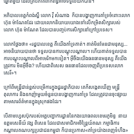
ឆ្នោត​មួយ ​ដែល​គ្រប់​ភាគី​ពាក់ព័ន្ធ​អាច​ទទួល​យក​បាន។​
អភិបាល​ខេត្ត​កំពង់ស្ពឺ ​លោក ​វ៉ី សំណាង ​ ក៏​បាន​បង្ហាញ​ការ​គាំទ្រ​ចំពោះ​លោក
​ហ៊ុន ម៉ាណែតដែរ​ ដោយ​លោក​និយាយ​យោង​ទៅ​លើ​កម្រិត​សិក្សា​របស់​
លោក ​ហ៊ុន ម៉ាណែត ​ដែល​បាន​បញ្ចប់​ការ​សិក្សា​នៅ​ក្រៅ​ប្រទេស។​
លោក​ថ្លែង​ថា៖​ «រដ្ឋបាល​ខេត្ត​ គឺយើង​គាំទ្រ​គាត់។ គាត់​មិន​មែន​ជា​មនុស្ស​...​
អាច​និយាយ​បាន​ថា​ ​ទទួល​បាន​ការ​បណ្តុះ​បណ្តាល។​ ហើយ​គាត់​ទទួល​បាន​
ការ​បណ្តុះ​បណ្តាល​ពី​អាមេរិក​មក​ទៀត។​ អ៊ីចឹង​យើង​ធនធាន​មនុស្ស​ គឺ​យើង​
ត្រូវ​ការ​ មិន​អ៊ីចឹង? ​ហើយ​ជា​ពិសេស​ ធនធាន​ដែល​ចេញ​ពី​ប្រទេស​លោក​
សេរី»។​
ក្រៅ​ពី​មន្រ្តី​ជាន់ខ្ពស់​បម្រើការ​ក្នុង​ជួរ​រដ្ឋាភិបាល ​គេ​ក៏​សង្កេត​ឃើញ​ មន្រ្តី​
តុលាការ​ និង​ឧកញ៉ា​មួយ​ចំនួន​បាន​បង្ហាញ​ការ​គាំទ្រ​ ដែល​ត្រូវ​បាន​ចុះ​ផ្សាយ​
តាម​សារ​ព័ត៌មាន​ក្នុង​ស្រុក​ផង​ដែរ។ ​
បើ​តាម​ហ្វេសប៊ុក​របស់​អគ្គ​បញ្ជាការ​ដ្ឋាន​នៃ​កង​យោធពល​ខេមរ​ភូមិន្ទ ​ នាយ​
ឧត្តម​សេនីយ៍ ​វង្ស ពិសេន ​ដែល​ជា​សមាជិក​អចិន្ត្រៃយ៍​គណៈ​កម្មាធិការ​
កណ្តាល​គណបក្ស​ប្រជាជន​កម្ពុជា ​ក៏​បាន​ប្រកាស​«គាំទ្រ​យ៉ាង​ពេញ​ទំហឹង»​