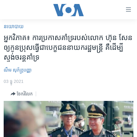
ភ្ជាប់​
ទៅ​
គេហទំព័រ​
នយោបាយ
កម្ពុជា
ទាក់ទង
អ្នកវិភាគ៖ ការប្រកាស​គាំទ្រ​របស់​លោក ហ៊ុន សែន
រំលង​
អន្តរជាតិ
ឲ្យ​កូន​ប្រុស​ធ្វើ​ជា​បេក្ខជន​នាយក​រដ្ឋមន្រ្តី គឺ​ដើម្បី​
និង​
អាមេរិក
ស្ទង់​ចរន្ត​គាំទ្រ
ចូល​
ទៅ​​
ចិន
ណឹម សុភ័ក្រ្តបញ្ញា
ទំព័រ​
ហេឡូវីអូអេ
ព័ត៌មាន​​
03 ធ្នូ 2021
តែ​
កម្ពុជាច្នៃប្រតិដ្ឋ
ម្តង
ចែករំលែក
ព្រឹត្តិការណ៍ព័ត៌មាន
រំលង​
និង​
ទូរទស្សន៍ / វីដេអូ​
ចូល​
វិទ្យុ / ផតខាសថ៍
ទៅ​
ទំព័រ​
កម្មវិធីទាំងអស់