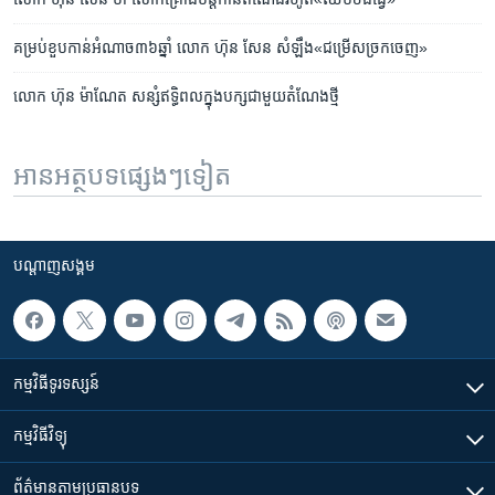
គម្រប់​ខួប​កាន់​អំណាច​៣៦​ឆ្នាំ លោក ហ៊ុន សែន សំឡឹង«ជម្រើស​ច្រក​ចេញ»
លោក ហ៊ុន ម៉ាណែត សន្សំ​ឥទ្ធិពល​ក្នុង​បក្ស​ជាមួយ​តំណែង​ថ្មី
អានអត្ថបទផ្សេងៗទៀត
បណ្តាញ​សង្គម
កម្មវិធី​ទូរទស្សន៍
កម្មវិធី​វិទ្យុ
ព័ត៌មាន​តាមប្រធានបទ​