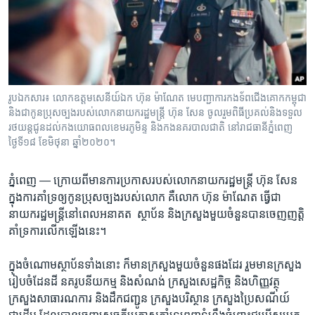
រចនា
សម្ព័ន្ធ​
Khmer English
រំលង​
និង​
បណ្តាញ​សង្គម
ចូល​
ទៅ​
រូបឯកសារ៖ លោក​ឧត្តម​សេនីយ៍​ឯក ហ៊ុន ម៉ាណែត​ មេ​បញ្ជាការ​កង​ទ័ព​ជើង​គោក​កម្ពុជា​
កាន់​
និងជាកូនប្រុសច្បងរបស់លោកនាយករដ្ឋមន្ត្រី ហ៊ុន សែន ចូលរួមពិធីប្រគល់និងទទួល
ទំព័រ​
រថយន្តជូនដល់កងយោធពលខេមរភូមិន្ទ និងកងនគរបាលជាតិ នៅរាជធានីភ្នំពេញ
ភាសា
ស្វែង​
ថ្ងៃទី១៨ ខែមិថុនា ឆ្នាំ២០២០។
រក
ភ្នំពេញ —
ក្រោយ​ពី​មាន​ការ​ប្រកាស​របស់​លោក​នាយក​រដ្ឋមន្រ្តី ​ហ៊ុន សែន ​
ក្នុង​ការ​គាំទ្រ​ឲ្យ​កូន​ប្រុស​ច្បង​របស់​លោក ​គឺ​លោក ​ហ៊ុន ម៉ាណែត ​ធ្វើ​ជា​
នាយក​រដ្ឋមន្រ្តី​នៅ​ពេល​អនាគត ​ ស្ថាប័ន​ និង​ក្រសួង​មួយ​ចំនួន​បាន​ចេញ​ញត្តិ​
គាំទ្រ​ការ​លើក​ឡើង​នេះ។​
ក្នុង​ចំណោម​ស្ថាប័ន​ទាំង​នោះ ​ក៏​មាន​ក្រសួង​មួយ​ចំនួន​ផង​ដែរ ​រួម​មាន​ក្រសួង​
រៀបចំ​ដែនដី​ នគរូបនីយ​កម្ម ​និង​សំណង់ ​ក្រសួង​សេដ្ឋកិច្ច ​និង​ហិញ្ញវត្ថុ ​
ក្រសួង​សាធារណការ ​និង​ដឹក​ជញ្ជូន ​ក្រសួង​បរិស្ថាន​ ក្រសួង​ប្រៃសណីយ៍​