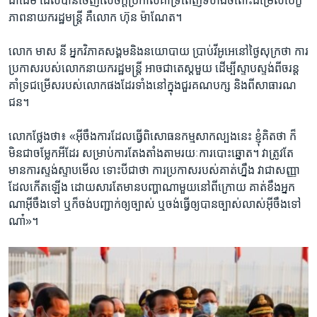
ជាដើម​ ដែល​បាន​ចេញ​សេចក្តី​ប្រកាស​គាំទ្រ​ពេញ​ទំហឹង​ចំពោះ​ជម្រើស​បេក្ខ
ភាព​នាយក​រដ្ឋមន្រ្តី ​គឺ​លោក ​ហ៊ុន ម៉ាណែត។​
លោក ​មាស នី​ អ្នក​វិភាគ​សង្គម​និង​នយោបាយ ​ប្រាប់​វីអូអេ​នៅ​ថ្ងៃ​សុក្រ​ថា​ ការ​
ប្រកាស​របស់​លោក​នាយក​រដ្ឋមន្រ្តី ​អាច​ជា​តេស្ត​មួយ ​ដើម្បី​ស្ទាប​ស្ទង់​ពី​ចរន្ត​
គាំទ្រ​ជម្រើស​របស់​លោក​ផង​ដែរ​ទាំង​នៅ​ក្នុង​ជួរ​គណ​បក្ស​ និង​ពី​សាធារណ​
ជន។​
លោក​ថ្លែង​ថា៖ ​«អ៊ីចឹង​ការ​ដែល​ធ្វើ​ពិសោធន​កម្ម​សាក​ល្បង​នេះ ​ខ្ញុំ​គិត​ថា​ ក៏​
មិន​ជា​ចម្លែក​អី​ដែរ​ សម្រាប់​ការ​តែង​តាំង​តាម​រយៈ​ការ​បោះឆ្នោត។ ​វា​ត្រូវ​តែ​
មាន​ការ​ស្ទង់​ស្ទាប​មើល​ ទោះ​បី​ជា​ថា​ ការ​ប្រកាស​របស់​គាត់​ហ្នឹង​ វា​ជា​សញ្ញា​
ដែល​កើត​ឡើង​ ដោយ​សារ​តែ​មាន​បញ្ហា​ណា​មួយ​នៅ​ពី​ក្រោយ​ ​គាត់​ខឹង​អ្នក​
ណា​អ៊ីចឹង​ទៅ​ ឬ​ក៏​ចង់​បញ្ជាក់​ឲ្យ​ច្បាស់​ ឬ​ចង់​ធ្វើ​ឲ្យ​បាន​ច្បាស់​លាស់​អ៊ីចឹង​ទៅ​
ណា៎»។​