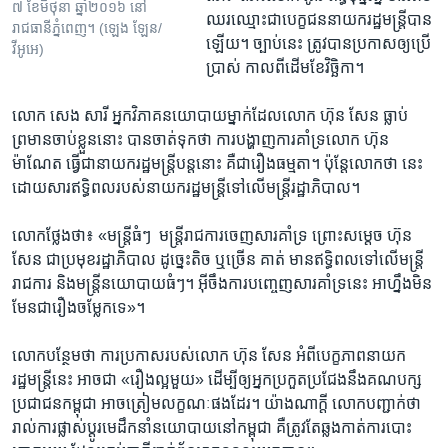
៧​ ខែ​មិថុនា​ ឆ្នាំ​២០១៦​ នៅ​
ឈរ​ឈ្មោះ​ជា​បេក្ខជន​នាយក​រដ្ឋមន្រ្តី​បាន​
រាជធានី​ភ្នំពេញ​។​ (​ឡេង ឡែន/
ឡើយ។​ ច្បាប់​នេះ​ ត្រូវ​បាន​ប្រកាស​ឲ្យ​ប្រើ​
វីអូអេ)
ប្រាស់ ​កាល​ពី​ដើម​ខែ​វិច្ឆិកា។​ ​
លោក​ សេង សារី​ អ្នក​វិភាគ​នយោបាយ​ម្នាក់​ដែល​លោក​ ហ៊ុន សែន ​ធ្លាប់​
ព្រមាន​ចាប់​ខ្លួន​នោះ​ បាន​ចាត់​ទុក​ថា​ ការ​បង្ហាញ​ការ​គាំទ្រ​លោក​ ហ៊ុន
ម៉ាណែត​ ធ្វើ​ជា​នាយក​រដ្ឋមន្រ្តី​បន្ត​នោះ​ គឺ​ជា​រឿង​ធម្មតា។​ ​ប៉ុន្តែ​លោក​ថា​ នេះ​
ដោយ​សារ​ឥទ្ធិពល​របស់​នាយក​រដ្ឋមន្រ្តី​ទៅ​លើ​មន្រ្តី​រដ្ឋាភិបាល។​
លោក​ថ្លែង​ថា៖ ​«មន្រ្តី​ធំៗ ​ មន្រ្តី​រាជការ​ចេញ​សារ​គាំទ្រ​ ព្រោះ​សម្តេច ​ហ៊ុន
សែន​ ជា​ប្រមុខ​រដ្ឋាភិបាល​ ដូច្នេះ​តិច​ ឬ​ច្រើន​ គាត់ មាន​ឥទ្ធិពល​ទៅ​លើ​មន្រ្តី​
រាជការ​ និង​មន្រ្តី​នយោបាយ​ធំៗ។ អ៊ីចឹង​ការ​បញ្ចេញ​សារ​គាំទ្រ​នេះ ​អាហ្នឹង​មិន​
មែន​ជា​រឿង​ចម្លែក​ទេ»។​
លោក​បន្ថែម​ថា​ ការ​ប្រកាស​របស់​លោក ​ហ៊ុន​ សែន​ អំពី​បេក្ខភាព​នាយក​
រដ្ឋមន្រ្តី​នេះ​ អាច​ជា​ «រឿង​ល្អ​មួយ» ​ដើម្បី​ឲ្យ​អ្នក​ប្រកួត​ប្រជែង​នឹង​គណបក្ស​
ប្រជាជន​កម្ពុជា ​អាច​ត្រៀម​លក្ខណៈ​ផង​ដែរ។ ​យ៉ាង​ណាក្តី លោក​បញ្ជាក់​ថា​
រាល់​ការ​ផ្លាស់​ប្តូរ​មេ​ដឹក​នាំ​នយោបាយ​នៅ​កម្ពុជា ​គឺ​ត្រូវ​តែ​ឆ្លង​កាត់​ការ​បោះ​