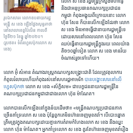
លោក ​ស ខេង​ រដ្ឋមន្រ្តី​ក្រសួង​មហាផ្ទៃ ​
និង​ជា​អនុ​ប្រធាន​គណបក្ស​ប្រជាជន​
កម្ពុជា​ កំពុង​អង្គុយ​ពី​ក្រោយ​នោះ​ ​លោក ​
រូបឯកសារ៖ លោកឧបនាយករដ្ឋ
ហ៊ុន សែន ​ក៏​បាន​លើក​ឡើង​ដែរ​ថា​ លោក​
មន្ត្រី ស ខេង ឡើងថ្លែងសុន្ទរកថា
ស ខេង ​មិន​អាច​ធ្វើ​ជា​នាយក​រដ្ឋមន្រ្តី​ទេ ​
នៅសាលាខេត្តប៉ៃលិន កាលពី
ថ្ងៃទី២១ ខែធ្នូ ឆ្នាំ២០២០។
ដោយ​សារ​នៅ​ពេល​លោក​ ហ៊ុន សែន​
(រូបថត៖ ទំព័រហ្វេសប៊ុកលោក ស
ឈប់​ធ្វើ​នាយក​រដ្ឋមន្រ្តី​ក្នុង​រយៈ​ពេល​យ៉ាង​
ខេង)
តិច​១០​ឆ្នាំ​ទៀត ​លោក​ ស ខេង​ មាន​វ័យ​
ចំណាស់​រួច​ទៅ​ហើយ។​
លោក​ អ៊ុំ សំអាន ​តំណាងរាស្រ្ត​គណបក្ស​សង្រ្គោះ​ជាតិ ​ដែល​ត្រូវ​តុលាការ​
កំពូល​រំលាយ​ហើយ​កំពុង​រស់​នៅ​សហ​រដ្ឋ​អាមេរិក ​
បាន​បង្ហោះ​សារ​នៅ​លើ​
ហ្វេសប៊ុក​ថា
​ លោក ​ស ខេង ​«ស័ក្តិ​សម»​ ជា​បេក្ខជន​នាយក​រដ្ឋមន្រ្តី​នៃ​
គណបក្ស​ប្រជាជន​កម្ពុជា​ជា​ជាង​លោក ​ហ៊ុន ម៉ាណែត។​
លោក​បាន​លើក​ឡើង​នៅ​ក្នុង​ន័យដើម​ថា៖​ «មន្រ្តី​គណបក្ស​ប្រជាជន​ភាគ​
ច្រើន​គាំទ្រ​លោក​ ស ខេង ​ប៉ុន្តែ​ពួកគេ​មិន​ហ៊ាន​ចេញ​មុខ​តវ៉ា។​ ​បើ​បោះឆ្នោត​
ត្រឹមត្រូវ​ក្នុង​គណបក្ស​ដោយ​គ្មាន​ការ​គំរាម​កំហែង​លោក​ ស ខេង ​នឹង​ឈ្នះ​
លោក ​ហ៊ុន ម៉ាណែត។ ​អ្នក​គាំទ្រ​លោក ​ស ខេង​ គួរតែ​ហ៊ាន​ចេញ​មុខ​តវ៉ា​រឿង​