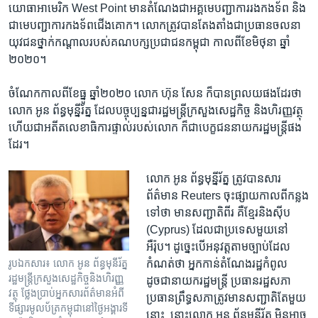
យោធា​អាមេរិក​ West Point ​មាន​តំណែង​ជា​អគ្គ​មេ​បញ្ជាការ​រង​កង​ទ័ព​ និង​
ជា​មេ​បញ្ជាការ​កង​ទ័ព​ជើង​គោក។​ លោក​ត្រូវ​បាន​តែង​តាំង​ជា​ប្រធាន​ចលនា​
យុវជន​ថ្នាក់​កណ្ដាល​របស់​គណបក្ស​ប្រជាជន​កម្ពុជា ​កាល​ពី​ខែ​មិថុនា​ ឆ្នាំ​
២០២០។​
ចំណែក​កាល​ពី​ខែ​ធ្នូ ​ឆ្នាំ​២០២០ ​លោក​ ហ៊ុន សែន​ ក៏​បាន​ព្រលយ​ផង​ដែរ​ថា​
លោក ​អូន ព័ន្ធ​មុន្នីរ័ត្ន ​ដែល​បច្ចុប្បន្ន​ជា​រដ្ឋមន្រ្តី​ក្រសួង​សេដ្ឋកិច្ច ​និង​ហិរញ្ញ​វត្ថុ​
ហើយ​ជា​អតីត​លេខាធិការ​ផ្ទាល់​របស់​លោក ​ក៏​ជា​បេក្ខ​ជន​នាយក​រដ្ឋមន្រ្តី​ផង​
ដែរ។​
លោក ​អូន ព័ន្ធ​មុន្នីរ័ត្ន ​ត្រូវ​បាន​សារ​
ព័ត៌មាន ​Reuters ​ចុះ​ផ្សាយ​កាល​ពី​កន្លង​
ទៅ​ថា​ ​មាន​សញ្ជាតិ​ពីរ​ គឺ​ខ្មែរ​និង​ស៊ីប ​
(Cyprus) ​ដែល​ជា​ប្រទេស​មួយ​នៅ​
អឺរ៉ុប។​ ដូច្នេះ​បើ​អនុវត្ត​តាម​ច្បាប់​ដែល​
កំណត់​ថា​ អ្នក​កាន់​តំណែង​រដ្ឋ​កំពូល ​
រូបឯកសារ៖ លោក​ អូន ព័ន្ធមុនី​រ័ត្ន​
រដ្ឋមន្រ្តី​ក្រសួង​សេដ្ឋកិច្ច​និង​ហិរញ្ញ
ដូចជា​នាយក​រដ្ឋមន្រ្តី​ ប្រធាន​រដ្ឋសភា​
វត្ថុ ​ថ្លែង​ប្រាប់​អ្នក​សារព័ត៌មាន​អំពី​
ប្រធាន​ព្រឹទ្ធសភា​ត្រូវ​មាន​សញ្ជាតិ​តែ​មួយ​
ទីផ្សារ​មូលប័ត្រ​កម្ពុជា​នៅ​ថ្ងៃ​អង្គារទី​
នោះ​ ​ នោះ​លោក ​អូន ព័ន្ធ​មុន្នីរ័ត្ន​ ​មិន​អាច​