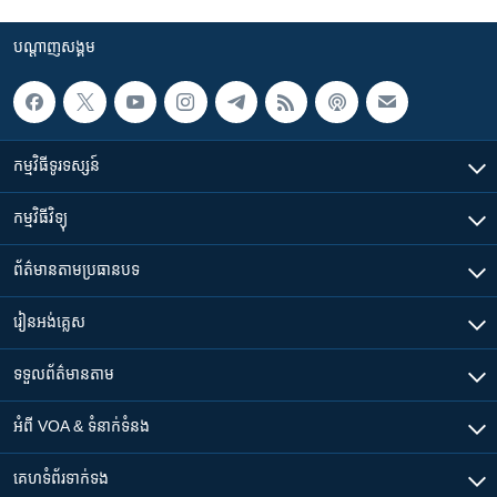
បណ្តាញ​សង្គម
កម្មវិធី​ទូរទស្សន៍
កម្មវិធី​វិទ្យុ
ព័ត៌មាន​តាមប្រធានបទ​
រៀន​​អង់គ្លេស
ទទួល​ព័ត៌មាន​តាម
អំពី​ VOA & ទំនាក់ទំនង
គេហទំព័រ​​ទាក់ទង