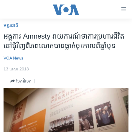
ភ្ជាប់​
ទៅ​
គេហទំព័រ​
អន្តរជាតិ
កម្ពុជា
ទាក់ទង
អង្គការ Amnesty រាយការណ៍​ថា​ការ​ប្រហារជីវិត​
រំលង​
អន្តរជាតិ
នៅ​ជុំវិញ​ពិភពលោក​បាន​ធ្លាក់​ចុះ​កាល​ពី​ឆ្នាំមុន
និង​
អាមេរិក
ចូល​
VOA News
ទៅ​​
ចិន
ទំព័រ​
13 មេសា 2018
ហេឡូវីអូអេ
ព័ត៌មាន​​
ចែករំលែក
តែ​
កម្ពុជាច្នៃប្រតិដ្ឋ
ម្តង
ព្រឹត្តិការណ៍ព័ត៌មាន
រំលង​
និង​
ទូរទស្សន៍ / វីដេអូ​
ចូល​
វិទ្យុ / ផតខាសថ៍
ទៅ​
ទំព័រ​
កម្មវិធីទាំងអស់