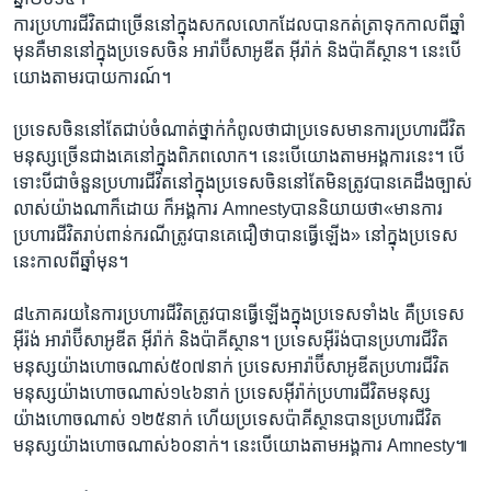
ការប្រហារជីវិត​ជាច្រើន​នៅក្នុង​សកលលោក​ដែល​បាន​កត់ត្រាទុក​កាល​ពី​ឆ្នាំ
មុន​គឺ​មាន​នៅក្នុង​ប្រទេសចិន​ អារ៉ាប៊ីសាអូឌីត​ អ៊ីរ៉ាក់​ និង​ប៉ាគីស្ថាន។ នេះ​បើ​
យោង​តាម​របាយការណ៍។
ប្រទេសចិន​នៅ​តែ​ជាប់​ចំណាត់​ថ្នាក់​កំពូល​ថា​ជា​ប្រទេស​មាន​ការ​ប្រហារជីវិត​
មនុស្ស​ច្រើន​ជាងគេ​នៅក្នុង​ពិភពលោក។ នេះ​បើ​យោង​តាម​អង្គការ​នេះ។ បើ
ទោះបី​ជា​ចំនួន​ប្រហារជីវិត​នៅក្នុង​ប្រទេសចិន​នៅ​តែ​មិន​ត្រូវ​បាន​គេ​ដឹង​ច្បាស់
លាស់​យ៉ាងណា​ក៏ដោយ​ ក៏​អង្គការ Amnestyបាន​និយាយ​ថា«មាន​ការ​
ប្រហារជីវិត​រាប់ពាន់​ករណី​ត្រូវ​បាន​គេ​ជឿ​ថា​បាន​ធ្វើ​ឡើង»​ នៅក្នុង​ប្រទេស​
នេះ​កាល​ពី​ឆ្នាំមុន។
៨៤ភាគរយនៃ​ការ​ប្រហារជីវិត​ត្រូវ​បាន​ធ្វើឡើង​ក្នុង​ប្រទេស​ទាំង៤ គឺ​ប្រទេស
អ៊ីរ៉ង់ អារ៉ាប៊ីសាអូឌីត​ អ៊ីរ៉ាក់​ និង​ប៉ាគីស្ថាន។ ប្រទេស​អ៊ីរ៉ង់​បាន​ប្រហារ​ជីវិត​
មនុស្ស​យ៉ាង​ហោច​ណាស់៥០៧នាក់​ ប្រទេសអារ៉ាប៊ីសាអូឌីតប្រហារ​ជីវិត​
មនុស្ស​យ៉ាងហោច​ណាស់១៤៦នាក់​ ប្រទេសអ៊ីរ៉ាក់​ប្រហារ​ជីវិត​មនុស្ស​
យ៉ាងហោច​ណាស់ ១២៥នាក់ ហើយ​ប្រទេស​ប៉ាគីស្ថាន​បាន​ប្រហារ​ជីវិត​
មនុស្ស​យ៉ាងហោច​ណាស់៦០នាក់។ នេះ​បើ​យោង​តាមអង្គការ Amnesty៕