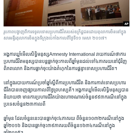
រចនា
សម្ព័ន្ធ​
Khmer English
រំលង​
និង​
បណ្តាញ​សង្គម
ចូល​
រូប​ភាព​បង្ហាញ​ពី​ការ​ទទូល​ទោសប្រហារជីវិត​​របស់​ឧក្រិដ្ឋ​ជនដោយ​តុលាការ​ចិន​នៅ​ក្នុង​
ទៅ​
សារមន្ទីរ​តុលាការ​ចិន​ក្នុង​ទីក្រុង​ប៉េកាំង​កាលពី​ថ្ងៃទី​១១ មេសា ២០១៧។
កាន់​
ទំព័រ​
ភាសា
អង្គការ​ឃ្លាំ​មើល​សិទ្ធិមនុស្សAmnesty International រាយការណ៍​ថា​ការ​
ស្វែង​
ប្រហារ​ជីវិត​មនុស្ស​បាន​បន្ត​ធ្លាក់​ចុះ​កាល​ពីឆ្នាំមុន​ដល់​ទៅ​៤ភាគរយ​នៅ​ជុំវិញ​
រក
ពិភពលោក​ និង​ការ​ធ្លាក់​ចុះ​យ៉ាង​គំហុក​នៃ​ការ​ផ្តន្ទាទោស​ប្រហារ​ជីវិត។
នៅក្នុង​របាយការណ៍​ប្រចាំឆ្នាំ​ស្តី​ពី​ការប្រហារជីវិត​ និង​ការ​កាត់ទោស​ប្រហារ
ជីវិត​បាន​ចេញ​ផ្សាយ​កាល​ពី​ថ្ងៃព្រហស្បតិ៍។ អង្គការ​ឃ្លាំ​មើល​សិទ្ធិមនុស្ស​បាន​
និយាយ​ថា ​មាន​ការ​ប្រហារ​ជីវិត​យ៉ាងហោចណាស់​ចំនួន៩៩៣ករណី​នៅក្នុង​
ប្រទេស​ចំនួន២៣​កាល​ពី
ឆ្នាំ​មុន​ ដែល​ចំនួន​នេះ​បាន​ធ្លាក់​ចុះ​៤ភាគរយ ពី​ចំនួន១០៣២ករណី​នៅក្នុង​
ឆ្នាំ២០១៦ និង​បាន​ធ្លាក់ចុះ៣៩ភាគរយ​ពី​ចំនួន១៦៣៤ករណី​នៅក្នុង​
ឆ្នាំ២០១៥។