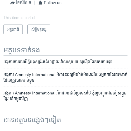
ចែករំលែក
Follow us
This item is part of
អន្តរជាតិ
សិទ្ធិ​មនុស្ស
អត្ថបទ​ទាក់ទង
អង្គការ​ការពារ​សិទ្ធិ​មនុស្ស​រិះគន់​អាជ្ញាធរ​វ៉េណេស៊ុយអេឡា​រឿង​ឆែកឆេរ​តាម​ផ្ទះ
អង្គការ​ Amnesty International អំពាវនាវ​​ឲ្យ​មីយ៉ាន់ម៉ា​ដោះ​លែង​អ្នក​កាសែត​២​នាក់​
ដែល​ត្រូវ​បាន​ចាប់​ខ្លួន
អង្គការ Amnesty International អំពាវនាវ​ដល់​ប្រទេស​ថៃ កុំ​ឲ្យ​បញ្ជូន​ជន​ភៀសខ្លួន​
ខ្មែរ​ទៅ​កម្ពុជា​វិញ
អានអត្ថបទផ្សេងៗទៀត