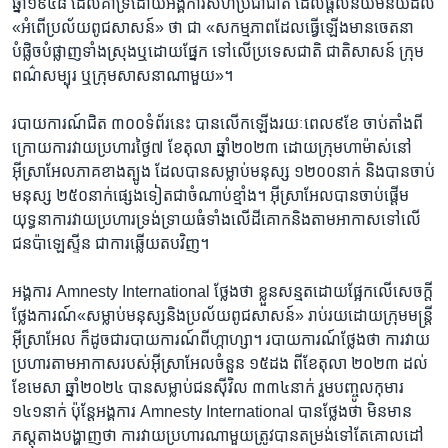
ឆ្នាំ១៩៤៨ ​ដែល​គាំទ្រ​ដោយ​អង្គការ​សហប្រជាជាតិ ដែល​ផ្តល់​និយម​ន័យ​ដល់​
«អំពើ​ប្រល័យ​ពូជសាសន៍» ថា ជា «សកម្មភាព​ដែល​ធ្វើឡើង​មាន​ចេតនា​
បំផ្លិច​បំផ្លាញ​ទាំង​ស្រុង​ឬ​ដោយ​ផ្នែក ទៅលើ​ប្រទេស​ជាតិ ជាតិសាសន៍ ក្រុម​
ពណ៌​សម្បុរ ឬ​ក្រុម​សាសនា​ណាមួយ»។
របាយការណ៍​ជិត​ ៣០០ទំព័រ​នេះ ​បាន​លើកឡើង​រយៈពេល​៩ខែ ​ចាប់​តាំងពី​
ក្រោយ​ការវាយប្រហារថ្ងៃ៧ ខែតុលា​ ឆ្នាំ២០២៣ ដោយ​ក្រុម​ហាម៉ាស់​នៅ​
អ៊ីស្រាអែល​ភាគ​ខាងត្បូង ​ដែល​បាន​សម្លាប់​មនុស្ស​ ១២០០នាក់​ និង​បាន​ចាប់​
មនុស្ស​ ២៥០នាក់​ផ្សេង​ទៀត​ជា​ចំណាប់​ខ្មាំង។ អ៊ីស្រាអែល​បាន​ចាប់ផ្តើម​
យុទ្ធនាការ​វាយប្រហារ​ទ្រង់ទ្រាយធំ​ទាំង​លើ​ដីគោក​និង​តាម​អាកាស​ទៅលើ​
ជនប៉ាឡេស្ទីន​ ជាការ​ឆ្លើយតប​វិញ។
អង្គការ Amnesty International ថ្លែងថា ខ្លួន​សន្មត​ដោយ​ផ្អែក​លើ​សេចក្តី
ថ្លែងការណ៍​«សម្លាប់​មនុស្ស​និង​ប្រល័យ​ពូជសាសន៍» រាប់​រយ​ដោយ​ក្រុម​មន្ត្រី​
អ៊ីស្រាអែល​ ក៏ដូចជា​របាយការណ៍​ពី​ហ្កាហ្សា។ របាយការណ៍​ថ្លែងថា ការវាយ
ប្រហារ​តាម​អាកាស​របស់​អ៊ីស្រាអែល​ចំនួន​ ១៥​ដង ​ពីខែតុលា ២០២៣ ដល់​
ខែមេសា ឆ្នាំ២០២៤ បាន​សម្លាប់​ជនស៊ីវិល ៣៣៤នាក់​ រួមបញ្ចូល​កុមារ
១៤១នាក់​ ប៉ុន្តែ​អង្គការ Amnesty International បាន​ថ្លែងថា មិនមាន​
ភស្តុតាង​បង្ហាញ​ថា ការ​វាយប្រហារ​ណាមួយ​ត្រូវបាន​តម្រង់​ទៅតែគោលដៅ