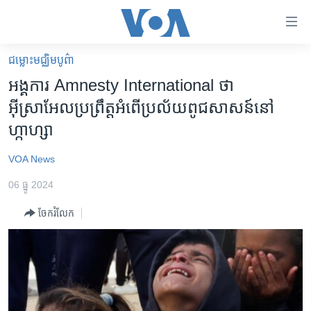
ភ្ជាប់​
ទៅ​
គេហទំព័រ​
ជម្លោះមជ្ឈិមបូព៌ា
កម្ពុជា
ទាក់ទង
អង្គការ Amnesty International ថា
រំលង​
អន្តរជាតិ
អ៊ីស្រាអែល​ប្រព្រឹត្ត​អំពើ​ប្រល័យ​ពូជសាសន៍​នៅ​
និង​
អាមេរិក
ហ្កាហ្សា
ចូល​
ទៅ​​
ចិន
VOA News
ទំព័រ​
ហេឡូវីអូអេ
ព័ត៌មាន​​
06 ធ្នូ 2024
តែ​
កម្ពុជាច្នៃប្រតិដ្ឋ
ម្តង
ចែករំលែក
ព្រឹត្តិការណ៍ព័ត៌មាន
រំលង​
និង​
ទូរទស្សន៍ / វីដេអូ​
ចូល​
វិទ្យុ / ផតខាសថ៍
ទៅ​
ទំព័រ​
កម្មវិធីទាំងអស់