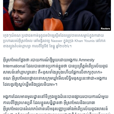
រចនា
សម្ព័ន្ធ​
Khmer English
រំលង​
និង​
បណ្តាញ​សង្គម
ចូល​
ទៅ​
ក្មេងៗ​យំ​ខណៈ​ប្រជាជន​កាន់​ទុក្ខ​ជន​ប៉ាឡេស្ទីន​ដែល​ត្រូវ​បាន​គេ​សម្លាប់​ក្នុង​ការ​វាយ​
កាន់​
ប្រហារ​របស់​អ៊ីស្រាអែល នៅ​មន្ទីរពេទ្យ Nasser ក្នុង​ក្រុង Khan Younis នៅ​ភាគ​
ទំព័រ​
ខាង​ត្បូង​តំបន់ហ្កាហ្សា កាលពី​ថ្ងៃទី៥ ខែធ្នូ ឆ្នាំ២០២៤។
ភាសា
ស្វែង​
រក
អ៊ីស្រាអែល​ថ្លែងថា​ របាយការណ៍​ថ្មី​មួយ​ដោយ​អង្គការ Amnesty
International ដែល​បាន​ចោទ​ប្រកាន់​ខ្លួន​ថា បាន​ប្រព្រឹត្ត​អំពើ​ប្រល័យ​ពូជ
សាសន៍​នៅ​ហ្កាហ្សា​នោះ ​គឺ«ខុស​ទាំងស្រុង​ហើយ​ផ្អែក​លើ​ពាក្យ​កុហក»
ខណៈ​អ៊ីស្រាអែល​ថ្កោលទោស​ក្រុម​ឃ្លាំ​មើល​សិទ្ធិ​មនុស្ស​នេះ​ថា​ជា«អង្គការ​
ដែល​គួរ​ឱ្យ​ស្អប់​ខ្ពើម​និង​ជ្រុល​និយម»។
អង្គការ​ដែល​មាន​មូលដ្ឋាន​នៅ​ទីក្រុង​ឡុងដ៍​នេះ​បាន​ផ្សាយ​របាយការណ៍​មួយ​
កាលពី​ថ្ងៃ​ព្រហស្បតិ៍​ ដែល​ខ្លួន​សន្និដ្ឋាន​ថា ​អ៊ីស្រាអែល​និង​យោធា​
អ៊ីស្រាអែល​បាន​រំលោភ​បំពាន​លើ​អនុសញ្ញា​ប្រឆាំង​អំពើ​ប្រល័យ​ពូជសាសន៍​