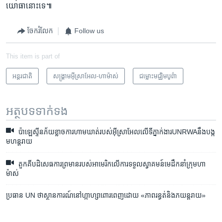
យោធា​នោះ​ទេ៕
ចែករំលែក
Follow us
This item is part of
អន្តរជាតិ
សង្គ្រាម​អ៊ីស្រាអែល-ហាម៉ាស់
ជម្លោះមជ្ឈិមបូព៌ា
អត្ថបទ​ទាក់ទង
ប៉ាឡេស្ទីនភ័យខ្លាចការហាមឃាត់របស់អ៊ីស្រាអែលលើទីភ្នាក់ងារUNRWAនឹងបង្ក
មហន្តរាយ
តួកគី​បដិសេធ​ការ​ព្រមាន​របស់​អាមេរិក​លើ​ការ​ទទួល​ស្វាគមន៍​មេដឹកនាំ​ក្រុម​ហា
ម៉ាស់
ប្រធាន UN ថា​ស្ថានការណ៍​នៅ​ហ្កាហ្សា​ពោរពេញ​ដោយ «ភាព​រន្ធត់​និង​ភយន្តរាយ»