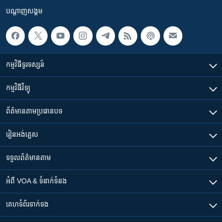
បណ្តាញ​សង្គម
កម្មវិធី​ទូរទស្សន៍
កម្មវិធី​វិទ្យុ
ព័ត៌មាន​តាមប្រធានបទ​
រៀន​​អង់គ្លេស
ទទួល​ព័ត៌មាន​តាម
អំពី​ VOA & ទំនាក់ទំនង
គេហទំព័រ​​ទាក់ទង