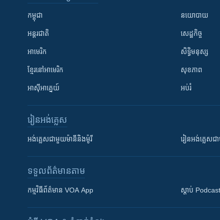
កម្ពុជា
នយោបាយ
អន្តរជាតិ
សេដ្ឋកិច្ច
អាមេរិក
សិទ្ធិមនុស្ស
ខ្មែរ​នៅអាមេរិក
សុខភាព
អាស៊ីអាគ្នេយ៍
អប់រំ
រៀន​​អង់គ្លេស
អង់គ្លេស​ជាមួយ​ម៉ានី​និង​ម៉ូរី
រៀន​​​​​​អង់គ្លេ
ទទួល​ព័ត៌មាន​តាម
កម្មវិធី​ព័ត៌មាន VOA App
ស្តាប់ Podcas