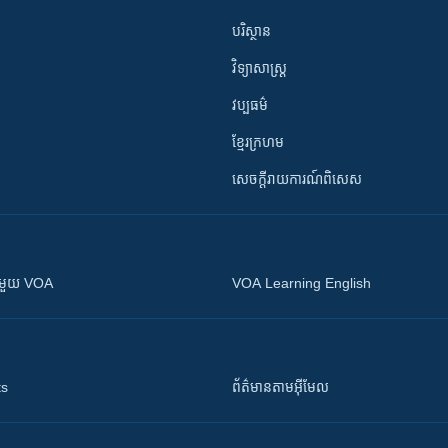
បរិស្ថាន
វិទ្យាសាស្រ្ត
វប្បធម៌
ខ្មែរក្រហម
សេចក្តីរាយការណ៍ពិសេស
ស​​ជាមួយ VOA
VOA Learning English
ts
ព័ត៌មាន​តាម​អ៊ីមែល