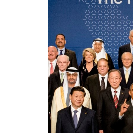
រចនា
សម្ព័ន្ធ​
រំលង​
និង​
ចូល​
ទៅ​
កាន់​
ទំព័រ​
ស្វែង​
រក