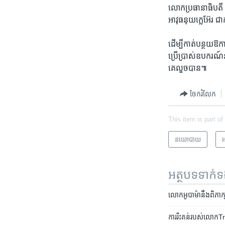
លោក​ប្រធានាធិបតី ​អ
អាវុធ​នុយក្លេអ៊ែរ ​
ដើម្បី​កាត់​បន្ថយ​ឱក
ប្រើ​ប្រាស់​ឧបករណ៍​នុ
គេ​លួច​បាន៕
ចែករំលែក
This item is part of
នយោបាយ
អ
អត្ថបទ​ទាក់
លោក​អូបាម៉ា​នឹង​ពិភាក្ស
ការរិះគន់​របស់​លោក​Trump