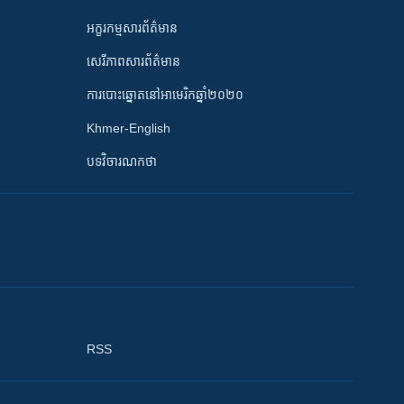
អក្ខរកម្មសារព័ត៌មាន
សេរីភាពសារព័ត៌មាន
ការបោះឆ្នោតនៅអាមេរិកឆ្នាំ២០២០
Khmer-English
បទវិចារណកថា
RSS