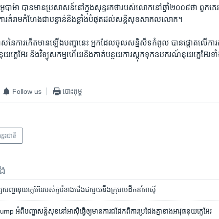
ូបាម៉ា ​បាន​មាន​ប្រសាសន៍​នៅ​ក្នុង​សុន្ទរកថា​របស់​លោក​នៅ​ឆ្នាំ​២០០៩​ថា ពួក​ភ
ជា​ការគំរាម​កំហែង​ជា​បន្ទាន់​និង​ខ្លាំង​បំផុត​ដល់​សន្តិសុខ​សាកលលោក។
ាស​នៃ​ការ​កើត​មាន​ឡើង​បញ្ហា​នេះ ​អ្នក​ដែល​ចូល​សន្និសីទ​កំពូល ​បាន​ផ្តោត​លើ​ការ​ក
យក្លេអ៊ែរ​ និង​វិទ្យុសកម្ម​ហើយ​និង​កាត់​បន្ថយ​ការ​ស្តុក​ទុក​ឧបករណ៍​នុយក្លេអ៊ែរ​ទាំង​នោះ
Follow us
បោះពុម្ព
ន្តរជាតិ
ទង
ា​បញ្ហា​នុយក្លេអ៊ែរ​របស់​​កូរ៉េខាងជើង​ជាមួយ​នឹង​ក្រុម​មេដឹកនាំ​អាស៊ី
 អំពី​​បញ្ហា​សន្តិសុខ​នៅ​អាស៊ី​ធ្វើ​ឲ្យ​មាន​ការ​ជជែក​ពី​ការ​ប្រជែង​គ្នា​ខាង​អាវុធ​នុយក្លេអ៊ែរ