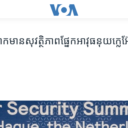
ាន​សុវត្ថិភាព​ផ្នែក​អាវុធ​នុយក្លេអ៊