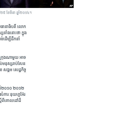
្ងៃទី២៥ ខែមីនា ឆ្នាំ២០១៤។
្រធានាធិបតី​ លោក​
ទាំង​នោះ​ថា ​ក្នុង​
​ដើម្បី​ដឹកនាំ​
ីក្រុង​ណា​មួយ អាច​
ាប់​មនុស្ស​រាប់​សែន​
សង្គម ​សេដ្ឋ​កិច្ច​
​ឆ្នាំ​២០១០ ​២០១២ ​
​សំភារៈ​នុយក្លេអ៊ែរ​
្តី​ពី​គោលដៅ​ដ៏​