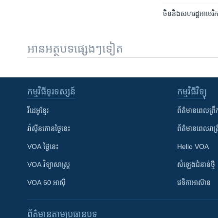
​ចិន​និង​សហរដ្ឋ​អាមេរិក​
អានអត្ថបទផ្សេងៗទៀត
កម្មវិធី​ទូរទស្សន៍
កម្មវិធី​វិទ្យុ
វីដេអូ​ខ្មែរ
ព័ត៌មាន​ពេល​ព្រឹ
វ៉ាស៊ីនតោន​ថ្ងៃ​នេះ
ព័ត៌មាន​​ពេល​រាត្រ
VOA ថ្ងៃនេះ
Hello VOA
VOA ​វិទ្យាសាស្ត្រ
សំឡេង​ជំនាន់​ថ្មី
VOA 60 អាស៊ី
វេទិកា​អាស៊ាន
ព័ត៌មាន​តាមប្រធានបទ​