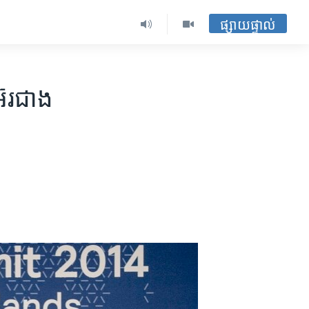
ផ្សាយផ្ទាល់
ែរ​ជាង​