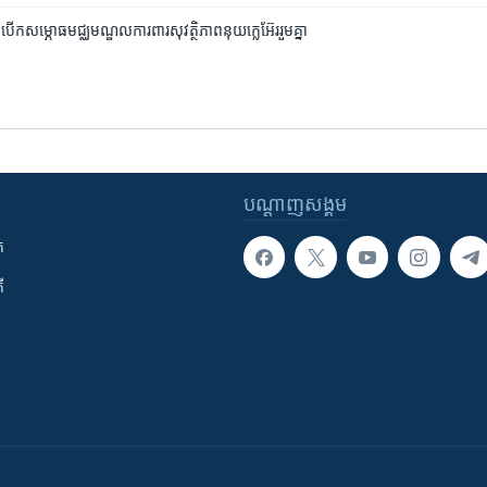
​បើក​​សម្ភោធ​មជ្ឈមណ្ឌល​ការពារ​សុវត្ថិភាព​នុយក្លេអ៊ែរ​រួម​គ្នា
បណ្តាញ​សង្គម
ក
ី