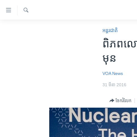
ភ្ជាប់​
ទៅ​
គេហទំព័រ​
ស្វែង​
កម្ពុជា
រក
អន្តរជាតិ
ទាក់ទង
អន្តរជាតិ
ពិភពលោក​ម
រំលង​
និង​
អាមេរិក
មុន
ចូល​
ចិន
ទៅ​​
ទំព័រ​
ហេឡូវីអូអេ
VOA News
ព័ត៌មាន​​
កម្ពុជាច្នៃប្រតិដ្ឋ
31 មីនា 2016
តែ​
ម្តង
ព្រឹត្តិការណ៍ព័ត៌មាន
ចែករំលែក
រំលង​
ទូរទស្សន៍ / វីដេអូ​
និង​
ចូល​
វិទ្យុ / ផតខាសថ៍
ទៅ​
កម្មវិធីទាំងអស់
ទំព័រ​