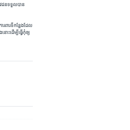
េរវជន​ទទួល​បាន​
ារពារ​ទី​កន្លែង​ដែល​
​ដើម្បី​ធ្វើ​កុំ​ឲ្យ​