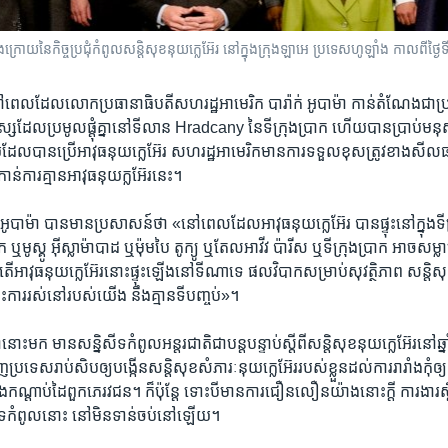
ក្រោយ​នៃ​កិច្ចប្រជុំ​កំពូល​សន្តិសុខ​នុយក្លេអ៊ែរ នៅ​ក្នុង​ក្រុង​ឡាអេ ប្រទេស​ហូឡាំង កាលពី​ថ
​ពេល​ដែល​លោក​ប្រធានាធិបតី​សហរដ្ឋ​អាមេរិក ​បារ៉ាក់ អូបាម៉ា កាន់​តំណែង​ជា​ប
សដែល​ប្រមូល​ផ្តុំ​គ្នា​នៅ​ទី​លាន Hradcany ​នៃ​ទីក្រុង​ប្រាក ហើយ​បាន​ប្រាប់​មនុស្ស​
ដែល​បាន​ប្រើ​អាវុធ​នុយក្លេអ៊ែរ ​សហរដ្ឋ​អាមេរិក​មាន​ការ​ទទួល​ខុស​ត្រូវ​ខាង​សីលធម៌
់​ការ​គ្មាន​អាវុធ​នុយក្លអ៊ែរ​នេះ។
បាម៉ា ​បាន​មាន​ប្រសាសន៍​ថា «នៅពេល​ដែល​អាវុធ​នុយក្លេអ៊ែរ ​បាន​ផ្ទុះ​នៅ​ក្នុង​ទ
ក ឬ​មូស្គូ អ៊ីស្លាម៉ាបាដ ឬ​ម៉ុមបៃ ​តូក្យូ ​ឬ​តែលអាវីវ ​ប៉ារីស​ ឬ​ទីក្រុង​ប្រាក ​អាច​សម្ល
ើ​អាវុធ​នុយក្លេអ៊ែរ​នោះ​ផ្ទុះ​ឡើង​នៅ​ទី​ណា​ទេ​ ផលវិបាក​សម្រាប់​សុវត្ថិភាព​ សន្តិសុខ 
ការ​រស់​នៅ​របស់​យើង ​នឹង​គ្មាន​ទី​បញ្ចប់»។
ថា​នោះ​មក មាន​សន្និសីទ​កំពូល​អន្តរជាតិ​ជា​បន្ត​បន្ទាប់​ស្តី​ពី​សន្តិសុខ​នុយក្លេអ៊ែរ​នៅ
រទេស​រាប់​សិប​ឲ្យ​បង្កើន​សន្តិសុខ​សំភារៈ​នុយក្លេអ៊ែរ​របស់​ខ្លួន​ដល់​ការ​រារាំង​កុំ​ឲ្យ
្នុង​កណ្តាប់​ដៃ​ពួក​ភេរវជន។​ ក៏ប៉ុន្តែ ទោះ​បី​មាន​ការ​ជឿន​លឿន​យ៉ាង​នោះ​ក្តី ​ការងារ​ស
ីទ​កំពូល​នោះ ​នៅ​មិន​ទាន់​ចប់​នៅ​ឡើយ។