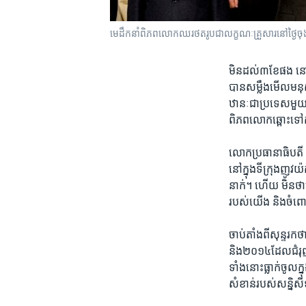
មេដឹកនាំ​ពិភពលោក​ឈរ​ថត​រូប​ជា​លក្ខណៈ​គ្រួសារ​នៅ​ថ្ងៃ​ចុង
មិន​ដល់​៣ខែ​ផង​ នៅ
បាន​សម្លឹង​មើល​មនុស្
ឋានៈ​ជា​ប្រ​ទេស​មួយ​
ពិភពលោកឆ្ពោះ​ទៅ​កាន
លោក​ប្រធានាធិបតី អូ
នៅ​ក្នុង​ទីក្រុង​ញូវយ៉
នាក់‍។ ហើយ ​មិន​ថា​ត
របស់​យើង និង​ចំពោះ​
​ចាប់​តាំង​ពី​សុន្ទរក
និង​២០១៤​ដែល​ជំរុញ​ប្
ទាំង​នោះ​ធ្លាក់​ចូល​ក
សំខាន់​របស់​សន្និស