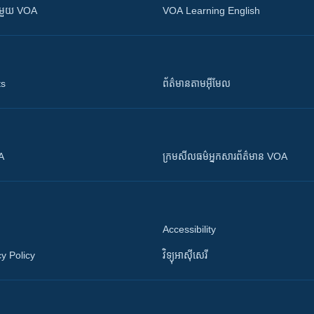
ស​​ជាមួយ VOA
VOA Learning English
ts
ព័ត៌មាន​តាម​អ៊ីមែល
OA
ក្រម​​​សីលធម៌​​​អ្នក​​​សារព័ត៌មាន VOA
Accessibility
y Policy
វិទ្យុ​អាស៊ី​សេរី