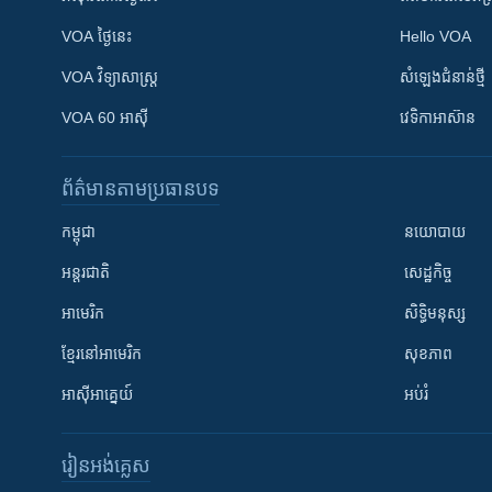
VOA ថ្ងៃនេះ
Hello VOA
VOA ​វិទ្យាសាស្ត្រ
សំឡេង​ជំនាន់​ថ្មី
VOA 60 អាស៊ី
វេទិកា​អាស៊ាន
ព័ត៌មាន​តាមប្រធានបទ​
កម្ពុជា
នយោបាយ
អន្តរជាតិ
សេដ្ឋកិច្ច
អាមេរិក
សិទ្ធិមនុស្ស
ខ្មែរ​នៅអាមេរិក
សុខភាព
អាស៊ីអាគ្នេយ៍
អប់រំ
រៀន​​អង់គ្លេស