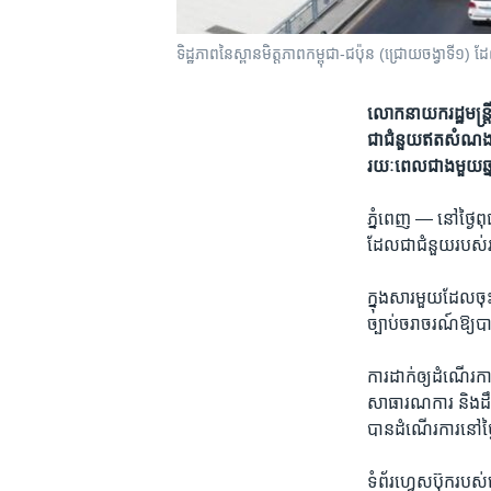
ទិដ្ឋភាព​នៃ​ស្ពានមិត្តភាពកម្ពុជា-ជប៉ុន​ (ជ្រោយចង្វាទី១
លោក​នាយក​រដ្ឋ​មន្ត្រី
ជា​ជំនួយ​ឥត​សំណង​របស
រយៈពេល​ជាង​មួយ​ឆ្
ភ្នំពេញ —
នៅ​ថ្ងៃ​ព
ដែល​ជា​ជំនួយ​របស់​រ
​ក្នុង​សារ​មួយ​ដែល​ចុ
ច្បាប់​ចរាចរណ៍​ឱ្យ​បា
ការ​ដាក់​ឲ្យ​ដំណើរ​ក
សាធារណការ​ និង​ដឹកជ
បាន​ដំណើរ​ការ​នៅ​ថ្ងៃ
ទំព័រ​ហ្វេសប៊ុក​រប