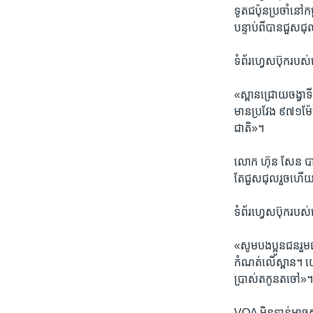
ទូត​ជប៉ុន​ប្រចាំ​នៅ​កម្
បន្ទាប់​ពី​បាន​ជួសជ
ទំព័រ​ហ្វេសប៊ុក​របស
«ស្ពាន​ជ្រោយ​ចង្វា​ទី
មាន​ប្រវែង​ ៩៧១​ម៉ែត
ជាតិ»។
លោក​ ហ៊ុន សែន​ បាន​ស្
តែ​ជួស​ជុល​រួច​ហើ
​ទំព័រ​ហ្វេសប៊ុក​របស់
«សូម​បងប្អូន​ជន​រួម​ជ
កំណត់​លើ​ស្ពាន។​ យើង​
ប្រាស់​ត​កូន​ត​ចៅ»
VOA ​មិន​ទាន់​អាច​សុ