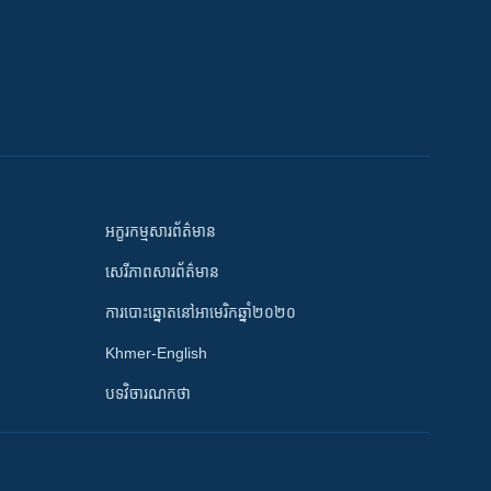
អក្ខរកម្មសារព័ត៌មាន
សេរីភាពសារព័ត៌មាន
ការបោះឆ្នោតនៅអាមេរិកឆ្នាំ២០២០
Khmer-English
បទវិចារណកថា