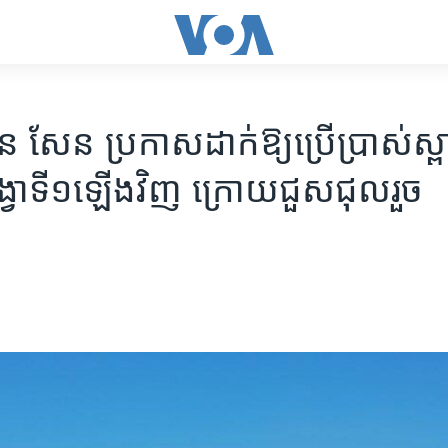
សែន​ ​ប្រកាស​ដាក់​ឱ្យ​ប្រើ​ប្រាស់​ស្ព
វា​ទី១​ឡើង​វិញ​ ក្រោយ​ជួស​ជុល​រួច