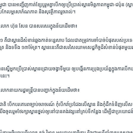
ពុជា​ បាន​អញ្ជើញ​កាត់​ខ្សែ​បូ​រួមគ្នា​បើក​ឲ្យ​ប្រើ​ប្រាស់​ស្ពាន​មិត្ត​ភាព​កម្ពុជា​-ជប៉ុន​ (ស្
ុល​កែ​លម្អ​សោភ័ណភាព​ និង​សុវត្ថិភាព​រួច​រាល់។
់​លោក ​ហ៊ុន សែន​ បាន​សរសេរ​ក្នុង​ន័យ​ដើម​ថា៖​
១​ គឺ​ជា​ស្ពាន​ដ៏​សំខាន់​ឆ្លង​កាត់​ទន្លេសាប​ ដែល​ជា​តម្រូវការ​ចាំបាច់​បំផុត​របស់​ប្រ
្រ​ និង​ទទឹង​ ១៣ម៉ែត្រ។ ស្ពាន​នេះ​គឺ​ជា​សរសៃ​ឈាម​សេដ្ឋកិច្ច​ដ៏​សំខាន់​បំផុត​មួយ
នើ​អ្នក​ប្រើ​ប្រាស់​ស្ពាន​ជ្រោយ​ចង្វា​ទី​មួយ​ ឲ្យ​បង្កើន​ការ​ប្រុង​ប្រយ័ត្នក្នុង​ការ​
យ​នេះ។
​លោក​នាយក​រដ្ឋ​មន្ត្រី​បាន​បញ្ជាក់​ក្នុង​ន័យ​ដើម​ថា៖
ាតិ​ បើក​បរ​គោរព​ច្បាប់​ចរាចរណ៍​ កុំ​បើក​វ៉ា​ប្រជែង​លើ​ស្ពាន​ និង​កុំ​ដឹក​ទំនិញ​លើស
ចូលរួម​ថែរក្សា​ស្ពាន​ថ្នល់​ឲ្យ​នៅ​បាន​គង់​វង្ស​នៅ​គ្រប់​ទីកន្លែង​ ដើម្បី​ជា​ប្រ​យោជន
។
ំ​ការ​អធិប្បាយ​ពី​លោក​ គង់ វិមាន​ អនុ​រដ្ឋ​លេខាធិការ​ និង​ជា​មន្ត្រី​នាំ​ពាក្យ​ក្រស