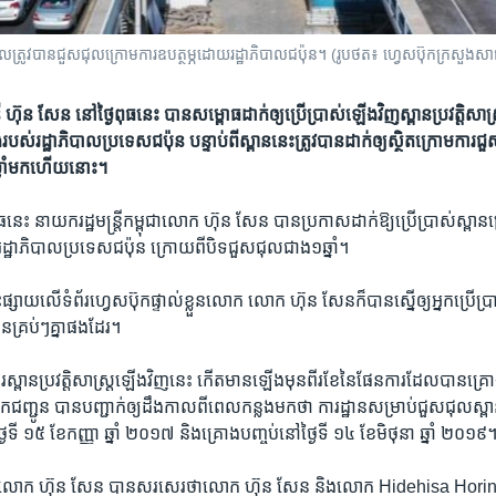
)​ ដែល​ត្រូវបាន​ជួសជុល​ក្រោម​ការ​ឧបត្ថម្ភដោយ​រដ្ឋាភិបាលជប៉ុន។ (រូបថត៖ ហ្វេសប៊ុកក្រសួ
 ហ៊ុន សែន​ នៅ​ថ្ងៃ​ពុធ​នេះ​ បាន​សម្ពោធ​ដាក់​ឲ្យ​ប្រើ​ប្រាស់​ឡើងវិញ​ស្ពាន​ប្រវត្តិសាស
់​រដ្ឋាភិបាល​ប្រទេស​ជប៉ុន ​បន្ទាប់​ពី​ស្ពាន​នេះ​ត្រូវ​បាន​ដាក់​ឲ្យ​ស្ថិត​ក្រោម​កា
នាំ​មក​ហើយ​នោះ។
ុធ​នេះ​ នាយក​រដ្ឋ​មន្ត្រី​កម្ពុជា​លោក​ ហ៊ុន សែន​ ​បាន​ប្រកាស​ដាក់​ឱ្យ​ប្រើ​ប្រាស់​ស្ពាន​
ដ្ឋាភិបាល​ប្រទេស​ជប៉ុន​ ក្រោយ​ពី​បិទ​ជួសជុល​ជាង​១ឆ្នាំ។
ះ​ផ្សាយ​លើ​ទំព័រ​ហ្វេសប៊ុកផ្ទាល់​ខ្លួន​លោក​ ​លោក​ ​ហ៊ុន សែន​ក៏​បាន​ស្នើ​ឲ្យ​អ្នក​ប្រើ​ប្
ន​គ្រប់ៗ​គ្នា​ផង​ដែរ។
ារ​ស្ពាន​ប្រវត្តិសាស្ត្រ​ឡើង​វិញ​នេះ​ ​កើត​មានឡើង​មុន​ពីរ​ខែ​នៃ​ផែនការ​ដែល​បានគ្រ
ញ្ជូន​ បាន​បញ្ជាក់​ឲ្យដឹង​កាលពី​ពេល​កន្លង​មក​ថា​ ការដ្ឋាន​សម្រាប់​ជួស​ជុល​ស្ពាន
​ទី​ ១៥​ ខែ​កញ្ញា​ ឆ្នាំ​ ២០១៧ ​និង​គ្រោង​បញ្ចប់​នៅ​ថ្ងៃ​ទី​ ១៤​ ខែ​មិថុនា​ ឆ្នាំ ​២០១៩
ស់​លោក​ ហ៊ុន សែន​ បាន​សរសេរ​ថា​លោក​ ហ៊ុន សែន​ ​និង​លោក​ Hidehisa Horinou