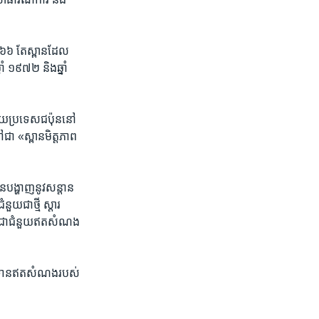
៦៦​ តែ​ស្ពាន​ដែល​
្នាំ​ ១៩៧២ និង​ឆ្នាំ
ោយ​ប្រទេស​ជប៉ុន​នៅ​
ា​ ​«ស្ពាន​មិត្តភាព​
​បង្ហាញ​នូវ​សន្តាន​
ួយ​ជាថ្មី​ ស្តារ​
ែល​ជា​ជំនួយ​ឥត​សំណង​
្បទាន​ឥត​សំណង​របស់​