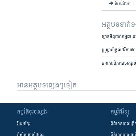
ចែករំលែក
អត្ថបទ​ទាក់
ស្ពាន​មិត្តភាព​កម្ពុជា-ជប
អូស្ត្រាលី​ផ្ដល់​ថវិកា​៧​
ធនាគារ​ពិភព​លោក​ផ្តល់​ហ
អានអត្ថបទផ្សេងៗទៀត
កម្មវិធី​ទូរទស្សន៍
កម្មវិធី​វិទ្យុ
វីដេអូ​ខ្មែរ
ព័ត៌មាន​ពេល​ព្រឹ
វ៉ាស៊ីនតោន​ថ្ងៃ​នេះ
ព័ត៌មាន​​ពេល​រាត្រ