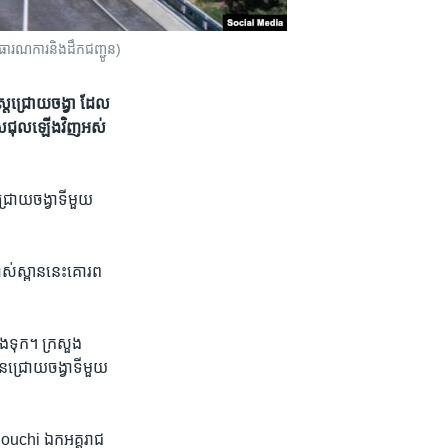
ងសាធារណការនិងដឹកជញ្ជូន)
្ត្រ​ជ្រោយចង្វា ​ដែល​
រ​ជួសជុល​ឡើងវិញ​អស់​
ជ្រោយ​ចង្វា​ទី​មួយ​
រាស់​ស្ពាន​នេះ​គោរព​
ោងទុក។​ ក្រសួង​
​ជ្រោយ​ចង្វា​ទី​មួយ
។
chi​ ឯក​អគ្គ​រាជ​