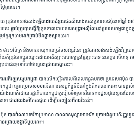
ថ្ងៃ​ពុធ​នេះ។
ី​មួយ​ ត្រូវ​បាន​សាងសង់​ឡើង​ដោយ​ជំនួយ​ឥត​សំណង​របស់​ប្រទេស​ជប៉ុន​នៅ​ឆ្នាំ​ ១៩
យ​នេះ​ ធ្លាប់​ត្រូវ​បាន​ធ្វើ​ឱ្យ​ខូច​ខាត​ដោយ​សារ​សង្គ្រាម​ស៊ីវិល​នៅ​ប្រទេស​កម្ពុជា​ក្នុង​ឆ
្មែរ​ក្រហម​ដាក់​គ្រាប់​មីន​ផ្ដាច់​ស្ពាន​នេះ។
ង ​៩៧១​ម៉ែត្រ​ និង​មាន​អាយុ​កាល​ប្រាំ​ទសវត្សរ៍​នេះ​ ត្រូវ​បាន​សាងសង់​ឡើង​វិញ​ដ
៏​ត្រូវ​បាន​ប្ដូរ​ឈ្មោះ​ដោយ​អតីត​ព្រះ​មហាក្សត្រ​ខ្មែរ​ព្រះបាទ​ នរោត្តម សីហនុ​ ទៅ​ជ
ល​ប្រជាជន​ទូទៅ​ហៅថា​ស្ពាន​ជ្រោយចង្វា​នេះ។
​ការ​អភិវឌ្ឍ​សង្គម​កម្ពុជា​ បាន​លើកឡើង​កាល​ពី​ពេល​កន្លង​មក​ថា​ ប្រទេស​ជប៉ុន​ បាន
ជន​កម្ពុជា​ ព្រោះ​ប្រទេសមហា​អំណាច​សេដ្ឋកិច្ច​ទីបី​នៅ​ក្នុង​ពិភពលោក​នេះ ​បាន​ផ្ដល់​ជំន
យ៉ាង​ណា​ក៏​ដោយ​ រដ្ឋាភិបាល​កម្ពុជា​គួរ​រៀប​ចំ​ឲ្យ​មាន​វិធាន​ការ​ជួស​ជុល​ស្ពាន​ដ
​នានា​ ជាជាង​រង់ចាំ​តែ​គេ​ជួយ​ ដើម្បី​បញ្ចៀស​ពី​ការ​រិះគន់។
ជប៉ុន​ បាន​ចំណាយ​ថវិកា​ប្រមាណ​ ៣០​លាន​ដុល្លារ​អាមេរិក ​ក្រោម​ជំនួយ​ហិរញ្ញប
ស្ពាន​ជ្រោយចង្វា​ទី​មួយ​នេះ៕