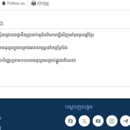
Follow us
បោះពុម្ព
ទង
៉ុន​ជ្រោយចង្វា​នឹង​ត្រូវ​ដាក់​ឲ្យ​ដំណើរ​ការ​ឡើងវិញ​នៅ​មុន​ចូល​ឆ្នាំ​ខ្មែរ
លាន​ដុល្លារ​ក្នុង​គម្រោង​ធារាសាស្ត្រ​នៅ​ខេត្ត​ព្រៃវែង
ិរញ្ញប្ប​ទាន​​១១០​លាន​ដុល្លារ​សម្រាប់​​ផ្លូវ​ជាតិ​លេខ៤
បណ្តាញ​សង្គម
ក
ី