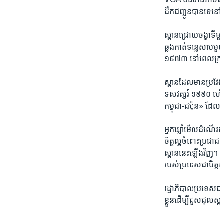
ដឹកជញ្ជូន​បាន​ទេ​នៅ​
ស្ពាន​ជ្រោយ​ចង្វា​ទ
ឆ្លង​កាត់​ទន្លេ​សាប​មួ
១៩៧៣​ នៅ​ពេល​ក្រុម​ខ
ស្ពាន​ដែល​មាន​ប្រវែ
ទសវត្សរ៍​ ១៩៩០ ហើយ​ក
កម្ពុជា-ជប៉ុន»​ ដែ
អ្នក​ឃ្លាំ​មើល​ដំណើរ
ចិត្ត​ល្អ​ចំពោះ​ប្រជា
ស្ពាន​នេះ​ឡើងវិញ។​ 
របស់​ប្រ​ទេស​ជា​មិត្ត
រដ្ឋាភិបាល​ប្រទេស​
ខ្លួន​ដើម្បី​ជួសជុល​