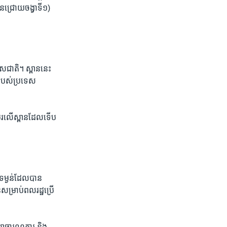
ពាន​ជ្រោយ​ចង្វា​ទី១) ​
ទេសជាតិ។ ​ស្ពាន​នេះ​
​របស់​ប្រទេស​
បើកបរ​លើ​ស្ពានដែល​ទើប​
​ទម្ងន់​ដែល​បាន​
៍​សម្រាប់​ពលរដ្ឋ​ប្រើ
ួង​សាធារណការ​ និង​