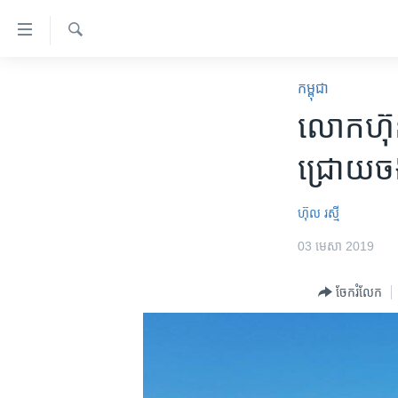
ភ្ជាប់​
ទៅ​
គេហទំព័រ​
ស្វែង​
កម្ពុជា
រក
កម្ពុជា
ទាក់ទង
អន្តរជាតិ
លោក​ហ៊ុន 
រំលង​
និង​
អាមេរិក
ជ្រោយចង្
ចូល​
ចិន
ទៅ​​
ទំព័រ​
ហេឡូវីអូអេ
ហ៊ុល រស្មី
ព័ត៌មាន​​
កម្ពុជាច្នៃប្រតិដ្ឋ
03 មេសា 2019
តែ​
ម្តង
ព្រឹត្តិការណ៍ព័ត៌មាន
ចែករំលែក
រំលង​
ទូរទស្សន៍ / វីដេអូ​
និង​
ចូល​
វិទ្យុ / ផតខាសថ៍
ទៅ​
កម្មវិធីទាំងអស់
ទំព័រ​