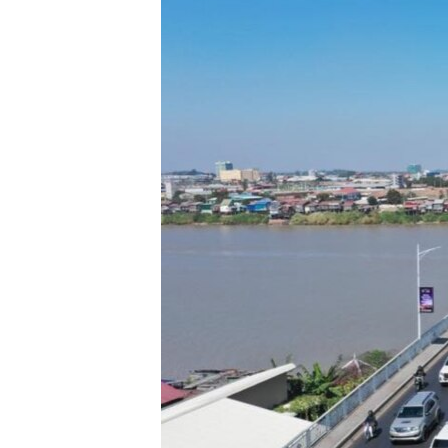
រចនា
សម្ព័ន្ធ​
រំលង​
និង​
ចូល​
ទៅ​
កាន់​
ទំព័រ​
ស្វែង​
រក