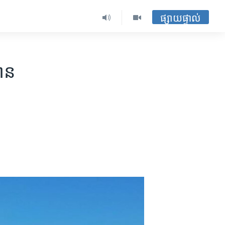
ផ្សាយផ្ទាល់
ាន​