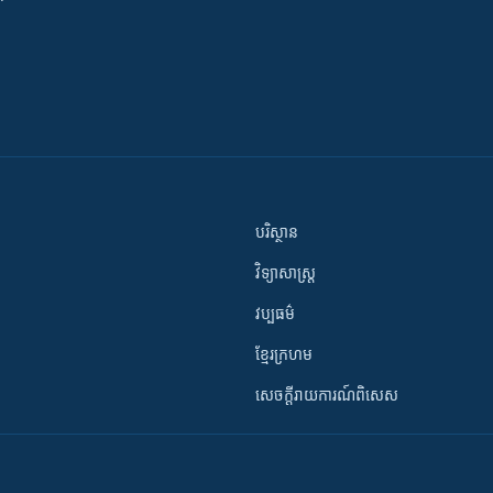
បរិស្ថាន
វិទ្យាសាស្រ្ត
វប្បធម៌
ខ្មែរក្រហម
សេចក្តីរាយការណ៍ពិសេស