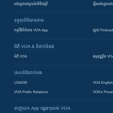
អង់គ្លេស​ជាមួយ​ម៉ានី​និង​ម៉ូរី
រៀន​​​​​​អង់គ្លេ
ទទួល​ព័ត៌មាន​តាម
កម្មវិធី​ព័ត៌មាន VOA App
ស្តាប់ Podcas
អំពី​ VOA & ទំនាក់ទំនង
អំពី​ VOA
ធម្មនុញ្ញ​នៃ V
គេហទំព័រ​​ទាក់ទង
USAGM
VOA English
VOA Public Relations
VOA's Privac
ទាញយក​ App ផ្សេងៗ​របស់​ VOA
Khmer English