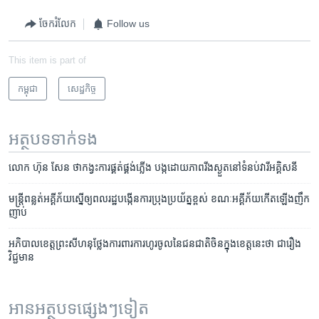
ចែករំលែក
Follow us
This item is part of
កម្ពុជា
សេដ្ឋកិច្ច
អត្ថបទ​ទាក់ទង
លោក ​ហ៊ុន សែន​ ថា​កង្វះ​ការ​ផ្គត់​ផ្គង់​ភ្លើង​ បង្ក​ដោយ​ភាព​រីងស្ងួត​នៅ​ទំនប់​វារីអគ្គិសនី
មន្ត្រី​ពន្លត់​អគ្គីភ័យ​ស្នើ​ឲ្យ​ពលរដ្ឋ​បង្កើន​ការ​ប្រុង​ប្រយ័ត្ន​ខ្ពស់​ ខណៈ​អគ្គីភ័យ​កើត​ឡើង​ញឹក
ញាប់
អភិបាល​ខេត្ត​ព្រះសីហនុ​ថ្លែង​ការពារ​ការ​ហូរ​ចូល​នៃ​ជនជាតិ​ចិន​ក្នុង​ខេត្ត​នេះ​​ថា ​ជា​រឿង​
វិជ្ជមាន​
អានអត្ថបទផ្សេងៗទៀត