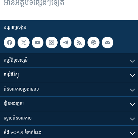
អានអត្ថបទផ្សេងៗទៀត
បណ្តាញ​សង្គម
កម្មវិធី​ទូរទស្សន៍
កម្មវិធី​វិទ្យុ
ព័ត៌មាន​តាមប្រធានបទ​
រៀន​​អង់គ្លេស
ទទួល​ព័ត៌មាន​តាម
អំពី​ VOA & ទំនាក់ទំនង