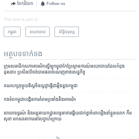
ចែករំលែក
Follow us
This item is part of
កម្ពុជា
នយោបាយ
សិទ្ធិ​មនុស្ស
អត្ថបទ​ទាក់ទង
ក្រុម​សមាជិក​សភាអាមេរិក​ស្នើ​ឲ្យ​កម្ពុជា​កែ​ប្រែ​ស្ថាន​ការណ៍​នយោបាយ​ដែល​កំពុង​
ដុនដាប​ ប្រសិន​បើ​ចង់​បាន​ផល​ចំណេញ​ខាង​សេដ្ឋកិច្ច
គណបក្ស​កុម្មុយនីស្តចិន​ប្តេជ្ញា​ធ្វើ​ជា​ឆ្អឹង​ខ្នង​កម្ពុជា
កងទ័ព​កម្ពុជា​បង្កើន​ការ​គំរាម​ប្រឆាំង​នឹង​អាមេរិក
សាលា​ឧទ្ធរណ៍​ ​និង​អគ្គនាយក​ដ្ឋាន​ពន្ធនាគារ​ឆ្លើយ​ដាក់​គ្នា​ចំពោះ​រឿង​​នាំ​ខ្លួន​​លោក​ ​កឹម
សុខា ​មក​សវនាការ​នៅ​សប្តាហ៍​ក្រោយ​