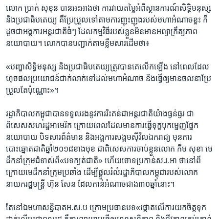
លោក ប្រាក់ សុខុន បាន​អះអាងថា ការ​វាយ​តម្លៃ​អំពី​ស្ថានការណ៍​សិទ្ធិមនុស្ស
និង​ប្រជាធិបតេយ្យ គឺ​ប្រែប្រួល​ទៅតាម​ការ​ញុះញុង​របស់​មហាអំណាច​ខ្លះ ក៏
ដូចជា​អង្គការ​អន្តរជាតិ​ធំៗ ដែល​កម្មវិធី​របស់ខ្លួន​មិនមាន​អព្យាក្រឹត្យភាព​
នយោបាយ។ លោក​បាន​បញ្ជាក់​តាម​ខ្លឹមសារ​ដើម​ថា៖
«បញ្ហាសិទ្ធិមនុស្ស និង​ប្រជាធិបតេយ្យ​ត្រូវបាន​គេ​លើកឡើង នៅពេល​ដែល​
ហុច​ផលប្រយោជន៍​ជាក់លាក់​ទៅដល់​មហាអំណាច និង​ធ្វើឲ្យ​មាន​ចលនា​ប្រែ
ប្រួល​តែប៉ុណ្ណោះ‍»។
រដ្ឋាភិបាល​កម្ពុជា​បាន​ទទួលរង​នូវ​ការ​រិះគន់​ជា​អន្តរជាតិ​យ៉ាងធ្ងន់ធ្ងរ ជា
ពិសេស​សហរដ្ឋ​អាមេរិក ក្រោយ​ពេល​ដែល​មាន​ការ​ធ្វើទុក្ខ​បុកម្នេញ​ផ្នែក​
នយោបាយ បិទ​សារព័ត៌មាន និង​អង្គការ​សង្គម​ស៊ីវិល​ឯករាជ្យ មុន​ការ
បោះឆ្នោត​ជាតិ​ឆ្នាំ២០១៨​ខាងមុខ ជាពិសេស​ការចាប់​ខ្លួន​លោក កឹម សុខា មេ
ដឹកនាំ​ក្រុមជំទាស់​ពី​‍«បទក្បត់ជាតិ‍» ហើយ​ចោទ​ប្រកាន់​ស.រ.អា ថា​នៅពី​
ក្រោយ​មេដឹកនាំ​ក្រុម​ប្រឆាំង ដើម្បី​ផ្តួល​រំលំ​រដ្ឋាភិបាល​កម្ពុជា​របស់​លោក​
នាយក​រដ្ឋមន្ត្រី ហ៊ុន សែន ដែល​កាន់​អំណាច​ជាង​៣០ឆ្នាំ​នោះ។
តែ​នៅឯ​មហាសន្និបាត​អ.ស.ប ក្រោម​ប្រធានបទ​«ផ្តោតលើ​ការ​យក​ចិត្តទុក​