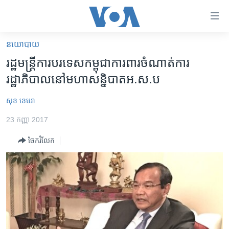
ភ្ជាប់​
ទៅ​
គេហទំព័រ​
នយោបាយ
កម្ពុជា
ទាក់ទង
រដ្ឋមន្ត្រី​ការបរទេស​កម្ពុជា​ការពារ​ចំណាត់ការ​
រំលង​
អន្តរជាតិ
រដ្ឋាភិបាល​នៅ​មហាសន្និបាត​អ.ស.ប
និង​
អាមេរិក
ចូល​
សុខ ខេមរា
ទៅ​​
ចិន
ទំព័រ​
23 កញ្ញា 2017
ហេឡូវីអូអេ
ព័ត៌មាន​​
ចែករំលែក
តែ​
កម្ពុជាច្នៃប្រតិដ្ឋ
ម្តង
ព្រឹត្តិការណ៍ព័ត៌មាន
រំលង​
និង​
ទូរទស្សន៍ / វីដេអូ​
ចូល​
វិទ្យុ / ផតខាសថ៍
ទៅ​
ទំព័រ​
កម្មវិធីទាំងអស់