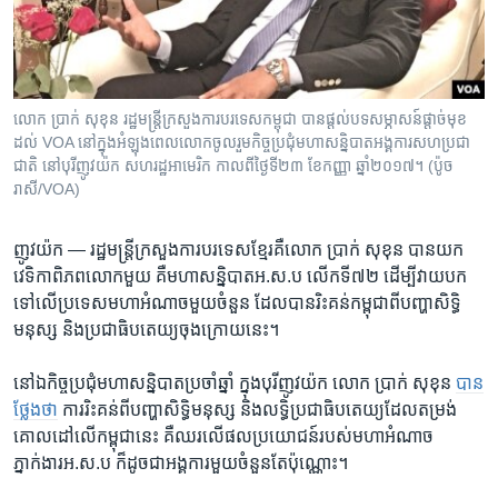
រចនា
សម្ព័ន្ធ​
Khmer English
រំលង​
និង​
បណ្តាញ​សង្គម
ចូល​
លោក ប្រាក់ សុខុន រដ្ឋមន្ត្រី​ក្រសួង​ការបរទេស​កម្ពុជា បាន​ផ្តល់​បទសម្ភាសន៍​ផ្តាច់​មុខ
ទៅ​
ដល់​ VOA នៅ​ក្នុង​អំឡុង​ពេល​លោក​ចូលរួម​កិច្ច​ប្រជុំ​មហាសន្និបាត​អង្គការ​សហប្រជា
កាន់​
ជាតិ នៅ​បុរី​ញូវយ៉ក សហរដ្ឋ​អាមេរិក កាលពី​ថ្ងៃទី២៣ ខែ​កញ្ញា ឆ្នាំ២០១៧។ (ប៉ូច
រាសី/VOA)
ទំព័រ​
ភាសា
ស្វែង​
រក
ញូវយ៉ក —
រដ្ឋមន្ត្រី​ក្រសួង​ការបរទេស​ខ្មែរ​គឺ​លោក ប្រាក់ សុខុន បាន​យក​
វេទិកា​ពិភពលោក​មួយ គឺ​មហាសន្និបាត​អ.ស.ប លើក​ទី៧២ ដើម្បី​វាយ​បក​
ទៅលើ​ប្រទេស​មហាអំណាច​មួយចំនួន ដែល​បាន​រិះគន់​កម្ពុជា​ពី​បញ្ហា​សិទ្ធិ
មនុស្ស និង​ប្រជាធិបតេយ្យ​ចុងក្រោយ​នេះ។
នៅឯ​កិច្ច​ប្រជុំ​មហាសន្និបាត​ប្រចាំ​ឆ្នាំ ក្នុងបុរីញូវយ៉ក លោក ប្រាក់ សុខុន
បាន
ថ្លែងថា
ការ​រិះគន់​ពី​បញ្ហា​សិទ្ធិមនុស្ស និង​លទ្ធិប្រជាធិបតេយ្យ​ដែល​តម្រង់​
គោលដៅ​លើ​កម្ពុជា​នេះ គឺ​ឈរ​លើ​ផលប្រយោជន៍​របស់​មហា​អំណាច
ភ្នាក់ងារ​អ.ស.ប ក៏ដូចជា​អង្គការ​មួយ​ចំនួន​តែ​ប៉ុណ្ណោះ។