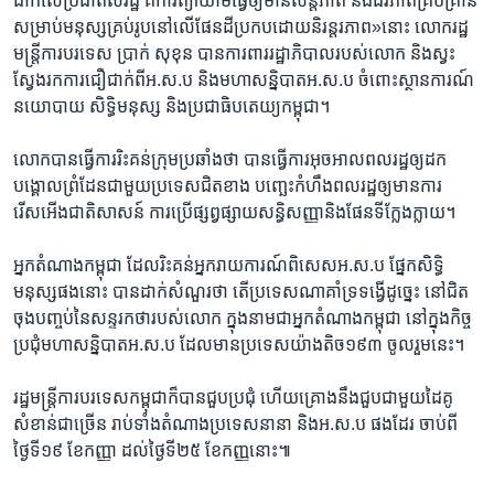
ដាក់លើ​ប្រជាពលរដ្ឋ គឺ​ការ​ព្យាយាម​ធ្វើឲ្យ​មាន​សន្តិភាព និង​ជីវភាព​គ្រប់គ្រាន់​
សម្រាប់​មនុស្ស​គ្រប់រូប​នៅលើ​ផែនដី​ប្រកប​ដោយ​និរន្តរភាព‍»នោះ លោក​រដ្ឋ
មន្ត្រី​ការបរទេស ប្រាក់ សុខុន បាន​ការពារ​រដ្ឋាភិបាល​របស់​លោក និង​ស្វះ
ស្វែង​រក​ការ​ជឿជាក់​ពី​អ.ស.ប និង​មហាសន្និបាត​អ.ស.ប ចំពោះ​ស្ថានការណ៍​
នយោបាយ សិទ្ធិមនុស្ស និង​ប្រជាធិបតេយ្យ​កម្ពុជា។
លោកបាន​ធ្វើការ​រិះគន់​ក្រុម​ប្រឆាំង​ថា បាន​ធ្វើការ​អុចអាល​ពលរដ្ឋ​ឲ្យ​ដក
បង្គោល​ព្រំដែន​ជាមួយ​ប្រទេសជិតខាង បញ្ឆេះ​កំហឹង​ពលរដ្ឋ​ឲ្យមាន​ការ
រើសអើង​ជាតិ​សាសន៍ ការប្រើ​ផ្សព្វផ្សាយ​សន្ធិសញ្ញា​និង​ផែនទី​ក្លែងក្លាយ។
អ្នក​តំណាង​កម្ពុជា ដែល​រិះគន់​អ្នក​រាយការណ៍​ពិសេស​អ.ស.ប ផ្នែក​សិទ្ធិ
មនុស្ស​ផង​នោះ បាន​ដាក់​សំណួរ​ថា តើ​ប្រទេស​ណា​គាំទ្រ​ទង្វើ​ដូច្នេះ នៅជិត​
ចុង​បញ្ចប់​នៃ​សន្ទរកថា​របស់​លោក ក្នុងនាម​ជា​អ្នក​តំណាង​កម្ពុជា នៅក្នុង​កិច្ច
ប្រជុំ​មហាសន្និបាត​អ.ស.ប ដែល​មាន​ប្រទេស​យ៉ាងតិច​១៩៣ ចូលរួម​នេះ។
រដ្ឋមន្រ្តី​ការបរទេស​កម្ពុជា​ក៏បាន​ជួបប្រជុំ ហើយ​គ្រោងនឹង​ជួប​ជាមួយ​ដៃគូ​
សំខាន់​ជាច្រើន រាប់​ទាំង​តំណាង​ប្រទេស​នានា និង​អ.ស.ប ផងដែរ ចាប់ពី​
ថ្ងៃទី១៩ ខែកញ្ញា ដល់ថ្ងៃទី២៥ ខែ​កញ្ញនោះ៕