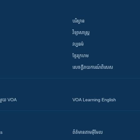
បរិស្ថាន
វិទ្យាសាស្រ្ត
វប្បធម៌
ខ្មែរក្រហម
សេចក្តីរាយការណ៍ពិសេស
ស​​ជាមួយ VOA
VOA Learning English
ts
ព័ត៌មាន​តាម​អ៊ីមែល