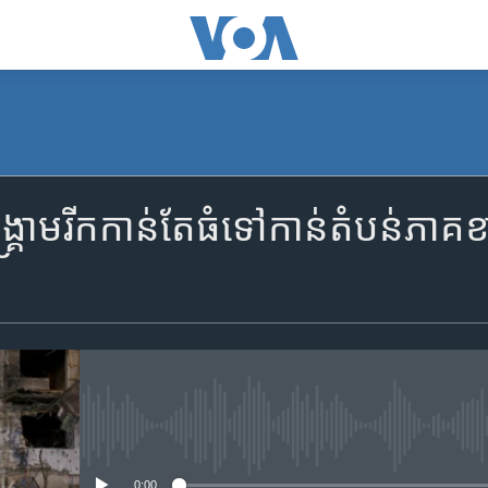
SUBSCRIBE
គ្រាម​រីកកាន់តែ​ធំ​​ទៅកាន់​តំបន់​ភា
Apple Podcasts
YouTube Music
Spotify
No media source currently availa
ទទួល​​​សេវា​​​ Podcast
0:00