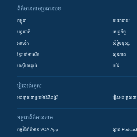
ព័ត៌មាន​តាមប្រធានបទ​
កម្ពុជា
នយោបាយ
អន្តរជាតិ
សេដ្ឋកិច្ច
អាមេរិក
សិទ្ធិមនុស្ស
ខ្មែរ​នៅអាមេរិក
សុខភាព
អាស៊ីអាគ្នេយ៍
អប់រំ
រៀន​​អង់គ្លេស
អង់គ្លេស​ជាមួយ​ម៉ានី​និង​ម៉ូរី
រៀន​​​​​​អង់គ្លេ
ទទួល​ព័ត៌មាន​តាម
កម្មវិធី​ព័ត៌មាន VOA App
ស្តាប់ Podcas