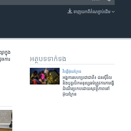
ទាញ​យក​ពី​តំណភ្ជាប់​ដើម
EMBED
ាក្នុង​
អត្ថបទ​ទាក់ទង
ដូចការ​
វិបត្តិអ៊ុយក្រែន
អង្គការ​សហប្រជាជាតិ៖ ជន​ស៊ីវិល
និង​បុគ្គលិក​មនុស្សធម៌​ត្រូវ​ការ​ការ​ធ្វើ​
ដំណើរ​ប្រកប​ដោយ​សុវត្ថិភាព​នៅ​
អ៊ុយក្រែន