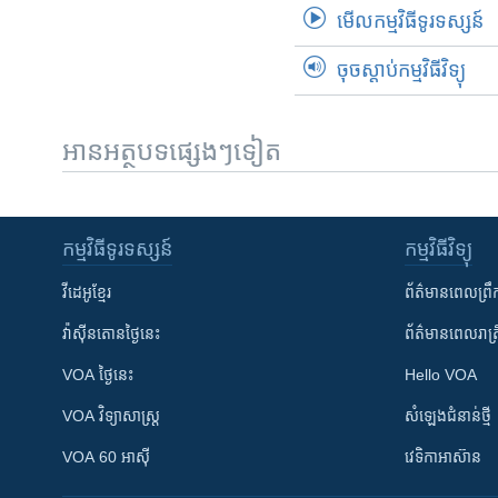
មើល​កម្មវិធី​ទូរទស្សន៍
ចុចស្តាប់កម្មវិធីវិទ្យុ
អានអត្ថបទផ្សេងៗទៀត
កម្មវិធី​ទូរទស្សន៍
កម្មវិធី​វិទ្យុ
វីដេអូ​ខ្មែរ
ព័ត៌មាន​ពេល​ព្រឹ
វ៉ាស៊ីនតោន​ថ្ងៃ​នេះ
ព័ត៌មាន​​ពេល​រាត្រ
VOA ថ្ងៃនេះ
Hello VOA
VOA ​វិទ្យាសាស្ត្រ
សំឡេង​ជំនាន់​ថ្មី
VOA 60 អាស៊ី
វេទិកា​អាស៊ាន