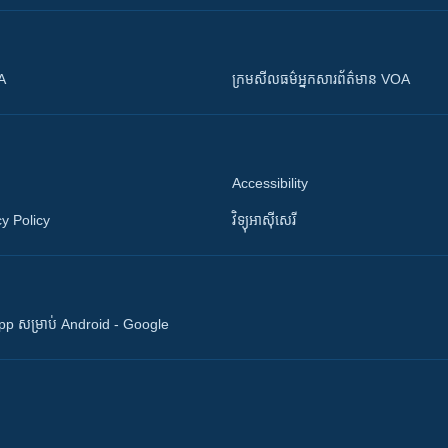
OA
ក្រម​​​សីលធម៌​​​អ្នក​​​សារព័ត៌មាន VOA
Accessibility
y Policy
វិទ្យុ​អាស៊ី​សេរី
 App សម្រាប់ Android - Google