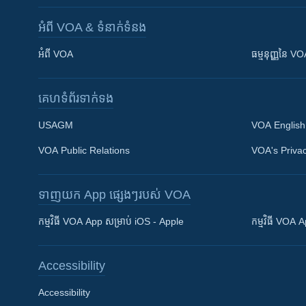
អំពី​ VOA & ទំនាក់ទំនង
អំពី​ VOA
ធម្មនុញ្ញ​នៃ V
គេហទំព័រ​​ទាក់ទង
USAGM
VOA English
VOA Public Relations
VOA's Privac
ទាញយក​ App ផ្សេងៗ​របស់​ VOA
Khmer English
កម្មវិធី​ VOA App សម្រាប់ iOS - Apple
កម្មវិធី​ VOA
បណ្តាញ​សង្គម
Accessibility
Accessibility
ភាសា