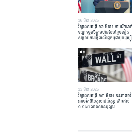
16 មីនា 2025
វិទ្យុពេលរាត្រី ១៦ មីនា៖ អាមេរិក​ដាក់
ទណ្ឌកម្ម​លើ​ក្រុមហ៊ុន​ថៃ​បន្ថែម​ទៀត​
សម្រាប់​ការ​ធ្វើ​ពាណិជ្ជកម្ម​ជាមួយ​រុស្ស៊ី
13 មីនា 2025
វិទ្យុពេលរាត្រី ១៣ មីនា៖ ឱនភាព​ថវិ
អាមេរិក​ពី​ខែ​តុលា​ដល់​កុម្ភៈ​កើន​ដល់​
១.១៤៧​លានលាន​ដុល្លារ