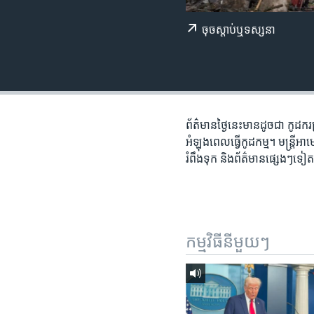
រចនា
សម្ព័ន្ធ​
ចុច​​ស្តាប់​ឬ​ទស្សនា
រំលង​
និង​
ចូល​
ទៅ​
កាន់​
ទំព័រ​
ព័ត៌មាន​ថ្ងៃនេះ​មានដូចជា កូដករ​​​
ស្វែង​
អំឡុងពេល​ធ្វើ​កូដ​កម្ម។ មន្ត្រី​
រក
រំពឹង​ទុក និង​ព័ត៌មាន​ផ្សេងៗទ
កម្មវិធី​នីមួយៗ