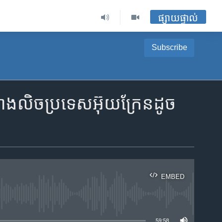
ផ្សាយផ្ទាល់
Subscribe
គ​ខាង​លិច​ប្រទេស​អ៊ុយក្រែនដូច
EMBED
ble
59:58