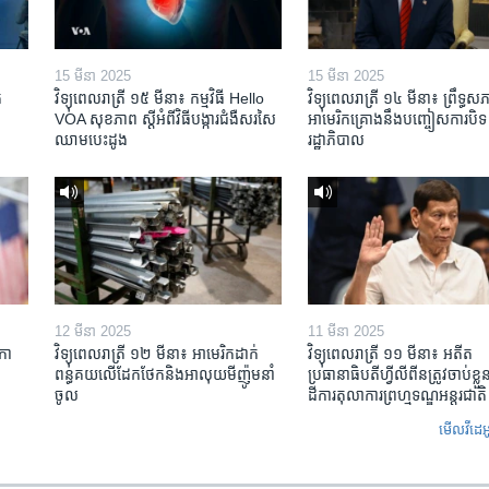
15 មីនា 2025
15 មីនា 2025
​
វិទ្យុពេលរាត្រី ១៥ មីនា៖ កម្មវិធី ​Hello
វិទ្យុពេលរាត្រី ១៤ មីនា៖ ព្រឹទ្ធសភ
VOA សុខភាព ស្ដី​អំពី​វិធី​បង្ការ​ជំងឺ​សរសៃ​
អាមេរិកគ្រោងនឹងបញ្ចៀសការបិទ
ឈាម​បេះដូង
រដ្ឋាភិបាល
12 មីនា 2025
11 មីនា 2025
កា​
វិទ្យុពេលរាត្រី ១២ មីនា៖ អាមេរិក​ដាក់​
វិទ្យុពេលរាត្រី ១១ មីនា៖ អតីត​
ពន្ធគយ​លើ​ដែកថែក​និង​អាលុយ​មីញ៉ូម​នាំ
ប្រធានាធិបតីហ្វីលីពីន​ត្រូវ​ចាប់ខ្
ចូល
ដីការ​តុលាការ​ព្រហ្មទណ្ឌ​អន្តរជាតិ
មើល​វីដេអ