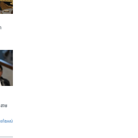
ា
លួនតាម
ូ​ទាំង​អស់