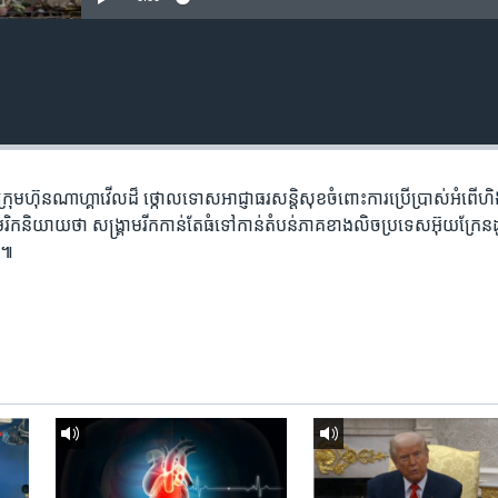
ក្រុមហ៊ុនណាហ្គាវើលដ៏ ​ថ្កោល​ទោសអាជ្ញាធរ​សន្តិសុខ​​ចំពោះ​ការ​ប្រើ​ប្រាស់​​​អំពើហិ​ង្ស
អាមេរិក​និយាយថា សង្គ្រាម​រីកកាន់តែ​ធំ​​ទៅកាន់​តំបន់​ភាគ​ខាង​លិច​ប្រទេស​អ៊ុយក្រែន
ៀត៕