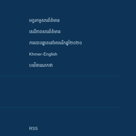
អក្ខរកម្មសារព័ត៌មាន
សេរីភាពសារព័ត៌មាន
ការបោះឆ្នោតនៅអាមេរិកឆ្នាំ២០២០
Khmer-English
បទវិចារណកថា
RSS