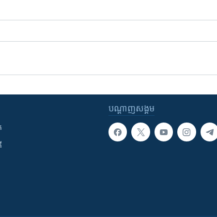
បណ្តាញ​សង្គម
ក
ី