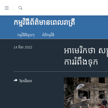
ភ្ជាប់​
ទៅ​
គេហទំព័រ​
ស្វែង​
កម្មវិធី​ព័ត៌មាន​ពេលរាត្រី
កម្ពុជា
រក
ទាក់ទង
អន្តរជាតិ
រំលង​
កម្មវិធី​នីមួយៗ
អំពី​កម្មវិធី​
និង​
អាមេរិក
ចូល​
14 មីនា 2022
អាមេរិក​ថា សង្
ចិន
ទៅ​​
ទំព័រ​
ហេឡូវីអូអេ
ការ​រំពឹង​ទុក
ព័ត៌មាន​​
កម្ពុជាច្នៃប្រតិដ្ឋ
តែ​
ម្តង
ព្រឹត្តិការណ៍ព័ត៌មាន
រំលង​
ចែករំលែក
ទូរទស្សន៍ / វីដេអូ​
និង​
ចូល​
វិទ្យុ / ផតខាសថ៍
ទៅ​
កម្មវិធីទាំងអស់
ទំព័រ​