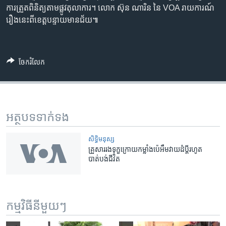
ការ​ត្រួតពិនិត្យ​តាម​ផ្លូវ​តុលាការ។ លោក ស៊ុន ណារិន នៃ VOA រាយការណ៍​
រឿង​នេះ​ពី​ខេត្ត​បន្ទាយមានជ័យ៕
ចែករំលែក
អត្ថបទ​ទាក់ទង
សិទ្ធិ​មនុស្ស
គ្រួសារ​រងទុក្ខ​ក្រោយ​កម្លាំង​ប៉េអឹម​វាយដំ​ប្តី​រហូត​
បាត់បង់​ជីវិត
កម្មវិធី​នីមួយៗ