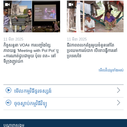
11 មីនា 2025
11 មីនា 2025
កិច្ចសន្ទនា VOA៖ ការ​បញ្ចាំង​ខ្សែ
ជីវភាពពលករខ្មែរមួយចំនួននៅតែ
ភាពយន្ត ‘Meeting with Pol Pot’ ឬ
ប្រឈមការលំបាក បើទោះធ្វើការនៅ
«ការណាត់ជួប​ជាមួយ​ ប៉ុល ពត» នៅ
ប្រទេសថៃ
ទីក្រុងញូវយ៉ក​
មើល​វីដេអូ​ទាំង​អស់
មើល​កម្មវិធី​ទូរទស្សន៍
ចុចស្តាប់កម្មវិធីវិទ្យុ
បណ្តាញ​សង្គម