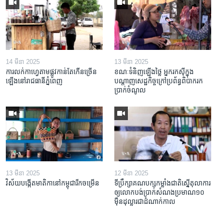
14 មីនា 2025
13 មីនា 2025
ការលក់​កាហ្វេ​តាម​ផ្លូវ​កាន់តែ​កើន​ច្រើន​
ខណៈទំនិញឡើងថ្លៃ អ្នករកស៊ីក្នុង​
ឡើង​នៅ​រាជធានី​ភ្នំពេញ
បណ្តាញ​សេដ្ឋកិច្ចក្រៅ​ប្រព័ន្ធពិបាក​រក​
ប្រាក់​ចំណូល
13 មីនា 2025
12 មីនា 2025
វិស័យ​បង្កើត​មាតិកា​នៅ​កម្ពុជា​រីក​ចម្រើន
ទីប្រឹក្សា​គណបក្ស​កម្លាំង​ជាតិ​ស្នើ​តុលាការ​
ឲ្យ​លោក​បង់ប្រាក់​សំណង​ប្រមាណ​១០​
ម៉ឺន​ដុល្លារ​ជា​ដំណាក់កាល