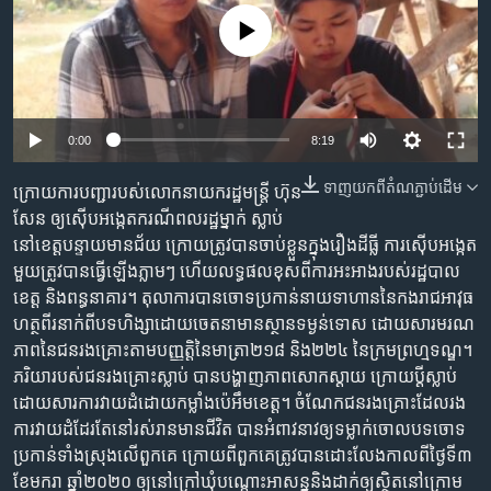
រចនា
សម្ព័ន្ធ​
No media source currently available
Khmer English
រំលង​
និង​
បណ្តាញ​សង្គម
ចូល​
ទៅ​
0:00
8:19
កាន់​
ទំព័រ​
ទាញ​យក​ពី​តំណភ្ជាប់​ដើម
ក្រោយការ​បញ្ជា​របស់​លោក​នាយក​រដ្ឋមន្រ្តី ហ៊ុន
ភាសា
ស្វែង​
សែន ឲ្យ​ស៊ើប​អង្កេត​ករណី​ពលរដ្ឋ​ម្នាក់ ស្លាប់​
រក
នៅ​ខេត្ត​បន្ទាយមានជ័យ ក្រោយ​ត្រូវ​បាន​ចាប់​ខ្លួន​ក្នុង​រឿង​ដីធ្លី ការស៊ើបអង្កេត​
មួយ​ត្រូវ​បាន​ធ្វើ​ឡើង​ភ្លាមៗ ហើយ​លទ្ធផល​ខុស​ពី​ការ​អះអាង​របស់​រដ្ឋបាល​
ខេត្ត និង​ពន្ធនាគារ។ តុលាការ​បាន​ចោទប្រកាន់​នាយទាហាន​នៃ​កងរាជ​អាវុធ
ហត្ថ​ពីរ​នាក់​ពី​បទ​ហិង្សា​​ដោយ​ចេតនា​មាន​ស្ថាន​ទម្ងន់​ទោស ដោយសារ​មរណ
ភាព​នៃ​ជនរងគ្រោះ​តាម​បញ្ញត្តិ​នៃ​មាត្រា២១៨ និង២២៤ នៃ​ក្រម​ព្រហ្មទណ្ឌ។
ភរិយា​របស់​ជនរងគ្រោះ​ស្លាប់ បាន​បង្ហាញ​ភាព​សោកស្ដាយ ក្រោយ​ប្ដី​ស្លាប់​
ដោយសារ​ការ​វាយដំ​ដោយ​កម្លាំង​ប៉េអឹម​ខេត្ត។ ចំណែក​ជនរងគ្រោះ​ដែល​រង​
ការ​វាយដំ​ដែរ​តែ​នៅ​រស់រាន​មានជីវិត​ បាន​អំពាវនាវ​ឲ្យ​ទម្លាក់​ចោល​បទ​ចោទ​
ប្រកាន់​ទាំងស្រុង​លើ​ពួកគេ ក្រោយពី​ពួកគេ​ត្រូវ​បាន​ដោះលែង​កាលពី​ថ្ងៃទី៣
ខែ​មករា ឆ្នាំ២០២០ ឲ្យ​នៅ​ក្រៅ​ឃុំ​បណ្តោះ​អាសន្ន​និង​ដាក់​ឲ្យ​ស្ថិត​នៅ​ក្រោម​