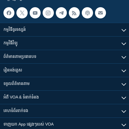
កម្មវិធី​ទូរទស្សន៍
កម្មវិធី​វិទ្យុ
ព័ត៌មាន​តាមប្រធានបទ​
រៀន​​អង់គ្លេស
ទទួល​ព័ត៌មាន​តាម
អំពី​ VOA & ទំនាក់ទំនង
គេហទំព័រ​​ទាក់ទង
ទាញយក​ App ផ្សេងៗ​របស់​ VOA