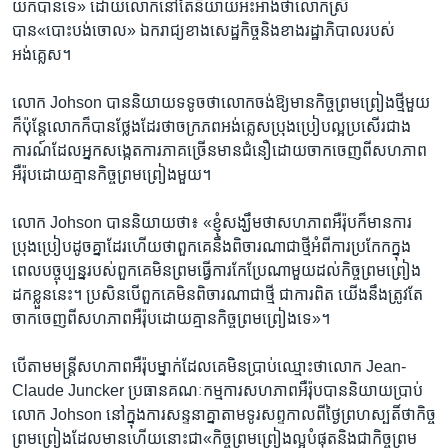
យក​បានទេ» ដោយ​លោកនៅតែនិយាយអះអាង​ថា​លោក​ស្រី​
បាន«បោះបង់ចោល» ឯករាជ្យ​ខាងសេដ្ឋកិច្ច​និង​ខាង​រដ្ឋាភិបាល​របស់​
អង់គ្លេស។​
លោក Johson បាន​និយាយ​ទទូចថា​លោក​ចង់ឱ្យមានកិច្ចព្រមព្រៀង​ថ្មី​មួយ
ក៏ប៉ុន្តែ​លោកក៏​បាន​ថ្លែង​ដែរថាចក្រភពអង់គ្លេស​ប្រុង​ប្រៀប​ល្អប្រសើរ​ជាង
ការណ៍​ដែលអ្នកសង្កេតការ​ភាគ​ច្រើន​មានជំនឿដោយ​ចាកចេញ​ពី​សហភាព​
អឺរ៉ុប​ដោយគ្មាន​កិច្ច​ព្រមព្រៀងមួយ។​
លោក Johson បាននិយាយថា៖ «ខ្ញុំ​សង្ឃឹម​ថា​សហភាព​អឺរ៉ុប​ក៏មាន​ការ
ប្រុង​ប្រៀបដូចគ្នា​ដែរហើយថា​ពួក​គេ​នឹងពិចារណា​ជា​ថ្មី​អំពី​ការប្រកែក​ក្នុង
ពេល​បច្ចុប្បន្ន​របស់ពួកគេ​មិនព្រមធ្វើការកែប្រែ​ណាមួយ​ដល់​កិច្ចព្រមព្រៀង​
ដក​ខ្លួននេះ។ ប្រសិនបើពួកគេ​មិនពិចារណា​ជា​ថ្មី ជាការ​ពិត យើង​នឹង​ត្រូវតែ​
ចាកចេញ​ពី​សហភាព​អឺរ៉ុប​ដោយ​គ្មាន​កិច្ចព្រមព្រៀងទេ»។
បើតាម​មន្ត្រី​សហភាពអឺរ៉ុប​ម្នាក់​ដែល​គេ​មិនប្រាប់ឈ្មោះ​ថាលោក​ Jean-
Claude Juncker ប្រធានគណៈកម្មការ​សហភាព​អឺរ៉ុបបាន​និយាយ​ប្រាប់
លោក Johson នៅ​ក្នុង​ការ​សន្ទនា​គ្នា​តាមទូរសព្ទ​កាលពីថ្ងៃ​ព្រហស្បតិ៍ថា​កិច្ច
ព្រមព្រៀង​ដែលមានហើយ​នោះជា«កិច្ចព្រមព្រៀង​ល្អបំផុតនិង​ជា​កិច្ចព្រម