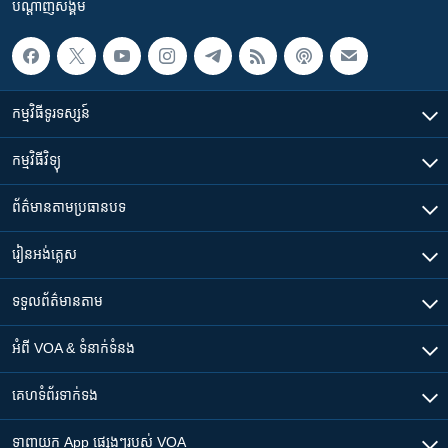
បណ្តាញ​សង្គម
កម្មវិធី​ទូរទស្សន៍
កម្មវិធី​វិទ្យុ
ព័ត៌មាន​តាមប្រធានបទ​
រៀន​​អង់គ្លេស
ទទួល​ព័ត៌មាន​តាម
អំពី​ VOA & ទំនាក់ទំនង
គេហទំព័រ​​ទាក់ទង
ទាញយក​ App ផ្សេងៗ​របស់​ VOA