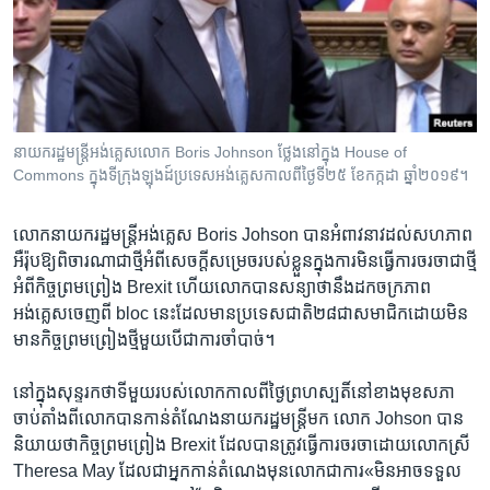
រចនា
សម្ព័ន្ធ​
Khmer English
រំលង​
និង​
បណ្តាញ​សង្គម
ចូល​
ទៅ​
នាយករដ្ឋមន្រ្តី​អង់គ្លេស​លោក Boris Johnson ថ្លែង​នៅ​ក្នុង House of
កាន់​
Commons ក្នុង​ទីក្រុង​ឡុងដ៍​ប្រទេស​អង់គ្លេស​កាលពី​ថ្ងៃទី​២៥ ខែកក្កដា ឆ្នាំ២០១៩។
ទំព័រ​
ភាសា
ស្វែង​
លោកនាយក​រដ្ឋមន្ត្រី​អង់គ្លេស Boris Johson បាន​អំពាវនាវ​ដល់​សហភាព
រក
អឺរ៉ុប​ឱ្យ​ពិចារណា​ជាថ្មី​អំពី​សេចក្តី​សម្រេចរបស់​ខ្លួន​ក្នុងការ​មិនធ្វើការ​ចរចា​ជា​ថ្មី
អំពី​កិច្ច​ព្រមព្រៀង Brexit ហើយ​លោកបានសន្យា​ថា​នឹង​ដក​ចក្រភាព
អង់គ្លេសចេញ​ពី bloc នេះ​ដែល​មានប្រទេសជាតិ២៨​ជា​សមាជិក​ដោយមិន
មានកិច្ចព្រមព្រៀង​ថ្មីមួយ​បើ​ជា​ការ​ចាំ​បាច់។
នៅ​ក្នុង​សុន្ទរកថា​ទី​មួយ​របស់លោក​កាលពីថ្ងៃព្រហស្បតិ៍​នៅខាង​មុខ​សភា​
ចាប់តាំង​ពី​លោក​បានកាន់តំណែង​នាយករដ្ឋមន្ត្រីមក លោក​ Johson បាន
និយាយ​ថា​កិច្ចព្រមព្រៀង Brexit ដែល​បានត្រូវធ្វើការ​ចរចា​ដោយលោកស្រី
Theresa May ដែលជា​អ្នកកាន់តំណេង​មុនលោក​ជាការ«មិនអាច​ទទួល​