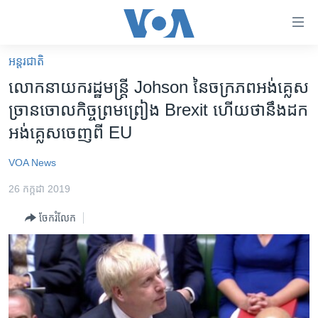
ភ្ជាប់​
ទៅ​
គេហទំព័រ​
អន្តរជាតិ
កម្ពុជា
ទាក់ទង
លោក​នាយក​រដ្ឋមន្ត្រី Johson នៃ​ចក្រភព​អង់គ្លេស​​
រំលង​
អន្តរជាតិ
ច្រានចោល​កិច្ចព្រមព្រៀង Brexit ហើយថា​នឹង​ដក​
និង​
អាមេរិក
អង់គ្លេស​ចេញ​ពី ​EU​
ចូល​
ទៅ​​
ចិន
VOA News
ទំព័រ​
ហេឡូវីអូអេ
ព័ត៌មាន​​
26 កក្កដា 2019
តែ​
កម្ពុជាច្នៃប្រតិដ្ឋ
ម្តង
ចែករំលែក
ព្រឹត្តិការណ៍ព័ត៌មាន
រំលង​
និង​
ទូរទស្សន៍ / វីដេអូ​
ចូល​
វិទ្យុ / ផតខាសថ៍
ទៅ​
ទំព័រ​
កម្មវិធីទាំងអស់