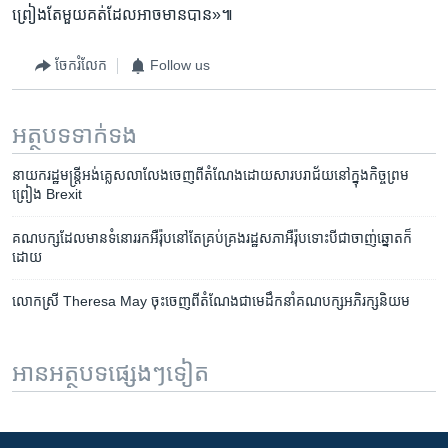
ព្រៀង​តែ​មួយ​គត់​ដែលអាច​មាន​បាន»៕
ចែករំលែក
Follow us
អត្ថបទ​ទាក់ទង
នាយករដ្ឋមន្រ្តី​អង់គ្លេស​លាលែង​ចេញ​ពី​តំណែង​ដោយសារ​បរាជ័យ​នៅ​ក្នុង​កិច្ច​ព្រម​
ព្រៀង​ Brexit
គណបក្ស​ដែល​មាន​ទំនោរ​រក​អឺរ៉ុប​នៅតែ​គ្រប់គ្រង​រដ្ឋសភា​អឺរ៉ុប​ទោះបីជា​ចាញ់​ឆ្នោត​ក៏​
ដោយ
លោក​ស្រី​ Theresa May ​ចុះ​ចេញ​ពី​តំណែង​ជា​មេដឹក​នាំ​គណបក្ស​អភិរក្ស​និយម​
អានអត្ថបទផ្សេងៗទៀត