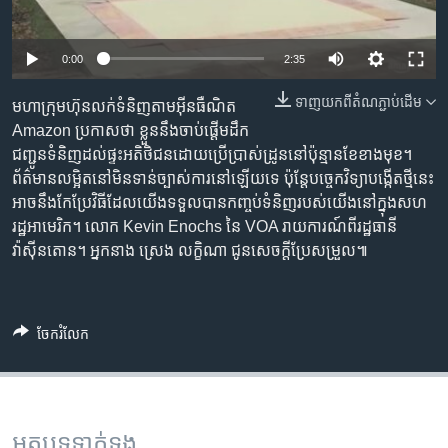
រចនា
សម្ព័ន្ធ​
Khmer English
រំលង​
0:00
2:35
និង​
បណ្តាញ​សង្គម
ចូល​
ទាញ​យក​ពី​តំណភ្ជាប់​ដើម
មហា​ក្រុមហ៊ុន​លក់​ទំនិញ​តាម​អ៊ីនធឺណិត
ទៅ​
Amazon ប្រកាស​ថា ខ្លួន​នឹង​ចាប់ផ្តើម​ដឹក​
កាន់​
ជញ្ជូន​ទំនិញ​ដល់​ផ្ទះ​អតិថិជន​ដោយ​ប្រើប្រាស់​ដ្រូន​នៅ​ប៉ុន្មាន​ខែ​ខាង​មុខ។
ទំព័រ​
ព័ត៌មាន​លម្អិត​នៅ​មិន​ទាន់​ច្បាស់​ការ​នៅ​ឡើយ​ទេ ប៉ុន្តែ​បច្ចេកវិទ្យា​បង្កើត​ថ្មី​នេះ​
ភាសា
ស្វែង​
អាច​នឹង​កែប្រែ​វិធី​ដែល​យើង​ទទួល​បាន​កញ្ចប់​ទំនិញ​របស់​យើង​នៅ​ក្នុង​សហ
រក
រដ្ឋ​អាមេរិក។ លោក Kevin Enochs នៃ VOA រាយការណ៍​ពី​រដ្ឋធានី ​
វ៉ាស៊ីនតោន។ អ្នកនាង ស្រេង លក្ខិណា ជូន​សេចក្តី​ប្រែ​សម្រួល៕
ចែករំលែក
អត្ថបទ​ទាក់ទង