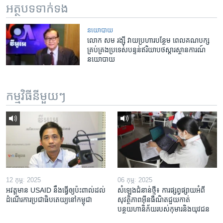
អត្ថបទ​ទាក់ទង
នយោបាយ
លោក ​សម រង្ស៊ី ​វាយ​ប្រហារ​បន្ថែម​ ពេល​គណបក្ស​
គ្រប់គ្រង​ប្រទេស​បន្ទន់​ឥរិយាបថ​ស្តារ​ស្ថានការណ៍​
នយោបាយ
កម្មវិធី​នីមួយៗ
12 កុម្ភៈ 2025
06 កុម្ភៈ 2025
អវត្តមាន USAID នឹងធ្វើឲ្យប៉ះពាល់ដល់
សំឡេងជំនាន់ថ្មី៖ ការផ្សព្វផ្សាយអំពី
ដំណើរការប្រជាធិបតេយ្យនៅកម្ពុជា
សុវត្ថិភាពអ៊ីនធឺណិតជួយកាត់
បន្ថយហានិភ័យរបស់កុមារនិងយុវជន