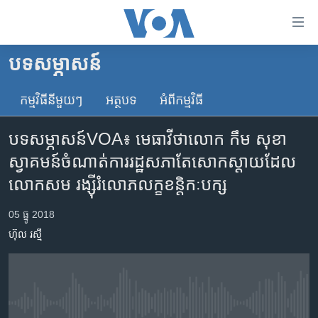
ភ្ជាប់​
ទៅ​
គេហទំព័រ​
បទ​សម្ភាសន៍
កម្ពុជា
ទាក់ទង
រំលង​
កម្មវិធី​នីមួយៗ
អត្ថបទ​
អំពី​កម្មវិធី​
អន្តរជាតិ
និង​
អាមេរិក
ចូល​
បទ​សម្ភាសន៍​VOA៖ មេធាវី​ថា​លោក កឹម សុខា​
ទៅ​​
ចិន
ស្វាគមន៍​ចំណាត់​ការ​រដ្ឋសភា​តែ​សោកស្តាយ​ដែល​
ទំព័រ​
ហេឡូវីអូអេ
លោក​សម​ រង្ស៊ី​រំលោភ​លក្ខខន្តិកៈ​បក្ស
ព័ត៌មាន​​
តែ​
កម្ពុជាច្នៃប្រតិដ្ឋ
05 ធ្នូ 2018
ម្តង
ព្រឹត្តិការណ៍ព័ត៌មាន
រំលង​
ហ៊ុល រស្មី
និង​
ទូរទស្សន៍ / វីដេអូ​
ចូល​
វិទ្យុ / ផតខាសថ៍
ទៅ​
ទំព័រ​
កម្មវិធីទាំងអស់
No media source currently available