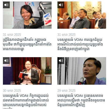
31 មករា 2025
31 មករា 2025
ស្រ្តី​និង​ភាព​ជា​អ្នក​ដឹកនាំ៖ កញ្ញា​អេង
បទសម្ភាសន៍ VOA៖ ការបង្កក​ជំនួយ​
មុយងីម ថា​កីឡា​ជួយឲ្យ​អ្នកដឹកនាំ​កាន់តែ​
អាមេរិក​ប៉ះពាល់ដល់​ការប្រយុទ្ធ​ប្រឆាំង​
មាន​ភាព​លេចធ្លោ
នឹង​ជំងឺ​គ្រុនចាញ់​នៅ​កម្ពុជា
30 មករា 2025
29 មករា 2025
បទសម្ភាសន៍ VOA៖ កិច្ចការ​ជួយ​ដល់​
បទសម្ភាសន៍ VOA៖ ប្រធាន​សមាគម​
ជន​មាន​ពិការភាព​នៅកម្ពុជា​រង​ប៉ះពាល់​
អាដហុក​សង្ឃឹម​ថា កម្ពុជា​នឹង​ទទួល​បាន​
ដោយសារ​ការ​បង្កក​ជំនួយ​ថវិកា​របស់​
ជំនួយ​អាមេរិក​ឡើងវិញ