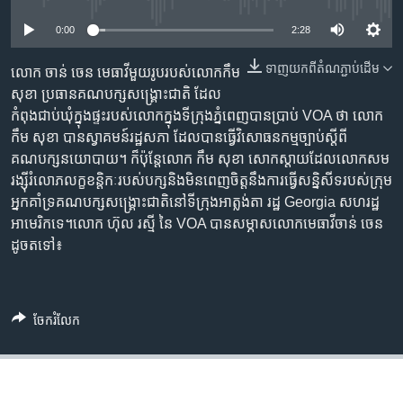
រចនា
សម្ព័ន្ធ​
Khmer English
0:00
2:28
រំលង​
និង​
ទាញ​យក​ពី​តំណភ្ជាប់​ដើម
លោក​ ចាន់​ ចេន​ មេធាវី​មួយ​រូប​របស់​លោក​កឹម
បណ្តាញ​សង្គម
ចូល​
សុខា​ ប្រធាន​គណបក្ស​សង្គ្រោះជាតិ​ ដែល​
ទៅ​
កំពុង​ជាប់​ឃុំ​ក្នុង​ផ្ទះ​របស់​លោក​ក្នុង​ទីក្រុងភ្នំពេញ​បាន​ប្រាប់​ VOA ថា លោក
កាន់​
កឹម សុខា​ បាន​ស្វាគមន៍​រដ្ឋសភា​ ដែល​បាន​​ធ្វើ​វិសោធនកម្ម​ច្បាប់​ស្តីពី​
ទំព័រ​
គណបក្ស​នយោបាយ។ ក៏​ប៉ុន្តែ​លោក កឹម សុខា​ សោក​ស្តាយ​ដែល​លោក​សម​
ភាសា
ស្វែង​
រង្ស៊ី​រំលោភ​លក្ខខន្តិកៈ​របស់​បក្ស​និង​មិន​ពេញ​ចិត្ត​នឹង​ការ​ធ្វើ​សន្និសីទ​របស់​ក្រុម​
រក
អ្នក​គាំទ្រ​​គណបក្ស​សង្គ្រោះជាតិ​នៅ​​ទីក្រុង​អាត្លង់តា ​រដ្ឋ​ Georgia​ ​សហរដ្ឋ​
អាមេរិក​ទេ។​ ​លោក​ ហ៊ុល រស្មី​ នៃ​ VOA ​បាន​សម្ភាស​​លោក​មេធាវី​ចាន់​ ចេន​
ដូច​​ត​ទៅ៖
ចែករំលែក