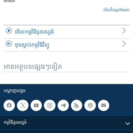
អាមេរិក
មើល​វីដេអូ​ទាំង​អស់
មើល​កម្មវិធី​ទូរទស្សន៍
ចុចស្តាប់កម្មវិធីវិទ្យុ
អានអត្ថបទផ្សេងៗទៀត
បណ្តាញ​សង្គម
កម្មវិធី​ទូរទស្សន៍