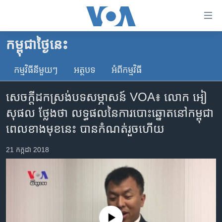
ភ្ជាប់​
ទៅ​
គេហទំព័រ​
កម្ពុជាថ្ងៃនេះ
កម្ពុជា
ទាក់ទង
រំលង​
កម្មវិធី​នីមួយៗ
អត្ថបទ​
អំពី​កម្មវិធី​
អន្តរជាតិ
និង​
អាមេរិក
ចូល​
សេចក្តី​ដកស្រង់​បទសម្ភាសន៍ VOA៖ លោក អៀ
ទៅ​​
ចិន
សុផល ថ្លែង​ថា លទ្ធផល​នៃ​ការបោះឆ្នោត​នៅ​កម្ពុជា
ទំព័រ​
ហេឡូវីអូអេ
ពេល​ខាងមុខ​នេះ បាន​កំណត់​រួច​ហើយ
ព័ត៌មាន​​
តែ​
កម្ពុជាច្នៃប្រតិដ្ឋ
21 កក្កដា 2018
ម្តង
ព្រឹត្តិការណ៍ព័ត៌មាន
រំលង​
និង​
ទូរទស្សន៍ / វីដេអូ​
ចូល​
វិទ្យុ / ផតខាសថ៍
ទៅ​
ទំព័រ​
កម្មវិធីទាំងអស់
No media source currently available