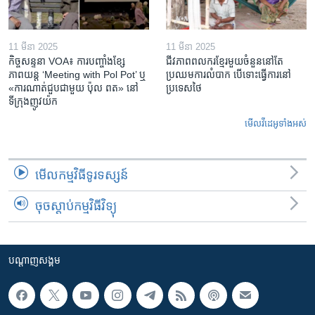
11 មីនា 2025
11 មីនា 2025
កិច្ចសន្ទនា VOA៖ ការ​បញ្ចាំង​ខ្សែ
ជីវភាពពលករខ្មែរមួយចំនួននៅតែ
ភាពយន្ត ‘Meeting with Pol Pot’ ឬ
ប្រឈមការលំបាក បើទោះធ្វើការនៅ
«ការណាត់ជួប​ជាមួយ​ ប៉ុល ពត» នៅ
ប្រទេសថៃ
ទីក្រុងញូវយ៉ក​
មើល​វីដេអូ​ទាំង​អស់
មើល​កម្មវិធី​ទូរទស្សន៍
ចុចស្តាប់កម្មវិធីវិទ្យុ
បណ្តាញ​សង្គម