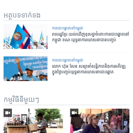
អត្ថបទ​ទាក់ទង
​ការ​បោះឆ្នោត​​នៅ​កម្ពុជា
ពលរដ្ឋ​ខ្មែរ​ យល់​ឃើញ​ខុស​គ្នា​ចំពោះ​ការ​បោះឆ្នោត​នៅ​
កម្ពុជា​ ​ខណៈ​យុទ្ធនាការ​ឃោសនា​បាន​បញ្ចប់
​ការ​បោះឆ្នោត​​នៅ​កម្ពុជា
លោក ហ៊ុន សែន សន្យា​នាំ​សន្តិភាព​និង​ការ​អភិវឌ្ឍ
ក្នុង​ថ្ងៃ​បញ្ចប់​យុទ្ធនាការ​ឃោសនា​បោះឆ្នោត
កម្មវិធី​នីមួយៗ