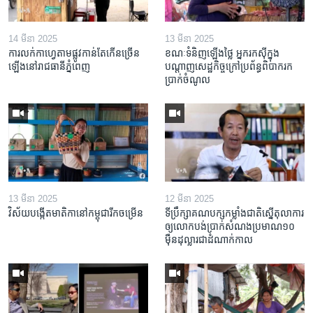
14 មីនា 2025
13 មីនា 2025
ការលក់​កាហ្វេ​តាម​ផ្លូវ​កាន់តែ​កើន​ច្រើន​
ខណៈទំនិញឡើងថ្លៃ អ្នករកស៊ីក្នុង​
ឡើង​នៅ​រាជធានី​ភ្នំពេញ
បណ្តាញ​សេដ្ឋកិច្ចក្រៅ​ប្រព័ន្ធពិបាក​រក​
ប្រាក់​ចំណូល
13 មីនា 2025
12 មីនា 2025
វិស័យ​បង្កើត​មាតិកា​នៅ​កម្ពុជា​រីក​ចម្រើន
ទីប្រឹក្សា​គណបក្ស​កម្លាំង​ជាតិ​ស្នើ​តុលាការ​
ឲ្យ​លោក​បង់ប្រាក់​សំណង​ប្រមាណ​១០​
ម៉ឺន​ដុល្លារ​ជា​ដំណាក់កាល