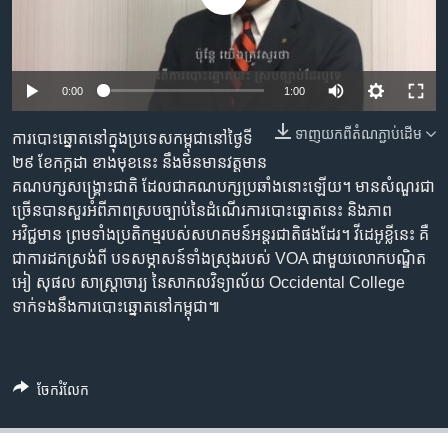
រចនា
សម្ព័ន្ធ​
Khmer English
រំលង​
និង​
បណ្តាញ​សង្គម
0:00
1:00
ចូល​
ទៅ​
ទាញ​យក​ពី​តំណភ្ជាប់​ដើម
ការបោះឆ្នោត​នៅក្នុង​ប្រទេស​កម្ពុជា​នៅ​ថ្ងៃទី
កាន់​
២៩ ខែកក្កដា ខាងមុខ​នេះ នឹង​មិន​មាន​វត្តមាន​
ទំព័រ​
ភាសា
គណបក្ស​សង្គ្រោះ​ជាតិ ដែល​ជា​គណបក្ស​ប្រឆាំង​នោះ​ឡើយ។ មាន​សំណួរ​ជា
ស្វែង​
ច្រើន​បាន​សួរ​អំពី​ភាពស្របច្បាប់​នៃ​ដំណើរការ​បោះឆ្នោត​នេះ និង​ភាព
រក
អវិជ្ជមាន​ ព្រមទាំង​ប្រតិកម្ម​របស់​សហគមន៍​អន្តរជាតិ​ផងដែរ។ វីដេអូ​ខ្លី​នេះ គឺ​
ជាការដកស្រង់​ពី​ បទសម្ភាសន៍​ទាំងស្រុង​របស់ VOA ជាមួយ​លោក​បណ្ឌិត
អៀ សុផល សាស្ត្រាចារ្យ នៃ​សាកល​វិទ្យាល័យ Occidental College
ទាក់ទងនឹង​ការបោះឆ្នោត​នៅ​កម្ពុជា៕
ចែករំលែក