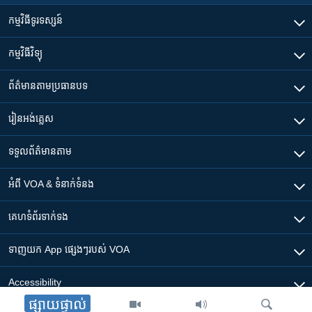
កម្មវិធី​ទូរទស្សន៍
កម្មវិធី​វិទ្យុ
ព័ត៌មាន​តាមប្រធានបទ​
រៀន​​អង់គ្លេស
ទទួល​ព័ត៌មាន​តាម
អំពី​ VOA & ទំនាក់ទំនង
គេហទំព័រ​​ទាក់ទង
ទាញយក​ App ផ្សេងៗ​របស់​ VOA
Accessibility
ផ្សាយផ្ទាល់