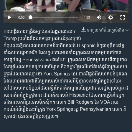
រចនា
សម្ព័ន្ធ​
Khmer English
រំលង​
0:00
4:53
និង​
បណ្តាញ​សង្គម
ចូល​
ទាញ​យក​ពី​តំណភ្ជាប់​ដើម
ការ​បង្កើន​ការ​ពង្រឹង​ច្បាប់​របស់​រដ្ឋបាល​លោក
ទៅ​
Trump ប្រឆាំង​នឹង​ជន​អន្តោប្រវេសន៍​ខុស​ច្បាប់
កាន់​
កំពុង​ជះ​ឥទ្ធិពល​ដល់​សហគមន៍​ជាតិ​សាសន៍ Hispanic ធំៗ​ជា​ច្រើន​នៅ​ទូ
ទំព័រ​
ទាំង​សហរដ្ឋ​អាមេរិក ដែល​ក្នុង​នោះ​មាន​ទាំង​ក្រុង​ជនបទ​តូច​មួយ​នៅ​ភាគ​
ភាសា
ស្វែង​
អាគ្នេយ៍​រដ្ឋ Pennsylvania ផង​ដែរ។ ក្រុង​ជនបទ​ដ៏​តូច​មួយ​នេះ​គឺ​ជា​ប្រភព​
រក
នៃ​កម្លាំង​ពលកម្ម​សម្រាប់​កសិដ្ឋាន និង​ចម្ការ​ផ្លែឈើ​នៅ​តំបន់​ជុំវិញ​ក្រុង​នេះ។
ក្រុង​ដែល​មាន​ឈ្មោះ​ថា York Springs នេះ បាន​វិវត្តន៍​ពី​សហគមន៍​បុរាណ​
ដែល​មាន​តែ​ជនជាតិ​ស្បែក​ស​រស់នៅ​កាល​ពី​ប៉ុន្មាន​ទសវត្សរ៍​កន្លង​ទៅ​នេះ
ទៅ​ជា​សហគមន៍​មួយ​ដែល​ស្ទើរតែ​ពាក់​កណ្ដាល​នៃ​ប្រជាពលរដ្ឋ​សរុប​ចំនួន ៨
រយ​នាក់​នៅ​ក្នុង​ក្រុង​នេះ ជា​ជាតិ​សាសន៍ Hispanic ដែល​ភាគ​ច្រើន​នៃ​អ្នក​
ទាំង​នេះ​មកពី​ប្រទេស​ម៉ិកស៊ិក។ លោក Bill Rodgers នៃ VOA រាយ
ការណ៍​អំពី​រឿង​នេះ​ពី​ក្រុង York Springs រដ្ឋ Pennsylvania។ លោក ភី
សុភាដា ជូន​សេចក្ដី​ប្រែ​សម្រួល៕