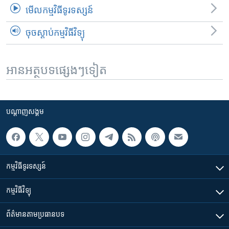
មើល​កម្មវិធី​ទូរទស្សន៍
ចុចស្តាប់កម្មវិធីវិទ្យុ
អានអត្ថបទផ្សេងៗទៀត
បណ្តាញ​សង្គម
កម្មវិធី​ទូរទស្សន៍
កម្មវិធី​វិទ្យុ
ព័ត៌មាន​តាមប្រធានបទ​