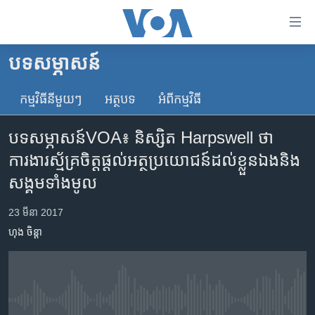
ភ្ជាប់​
ទៅ​
គេហទំព័រ​
បទ​សម្ភាសន៍
កម្ពុជា
ទាក់ទង
រំលង​
កម្មវិធី​នីមួយៗ
អត្ថបទ​
អំពី​កម្មវិធី​
អន្តរជាតិ
និង​
អាមេរិក
ចូល​
បទសម្ភាសន៍VOA៖ និស្សិត Harpswell ថា
ទៅ​​
ចិន
ការងារ​ស្ម័គ្រចិត្ត​ផ្តល់​អត្ថប្រយោជន៍​ដល់​ខ្លួន​ឯង​និង​
ទំព័រ​
ហេឡូវីអូអេ
សង្គម​ទាំង​មូល
ព័ត៌មាន​​
តែ​
កម្ពុជាច្នៃប្រតិដ្ឋ
23 មីនា 2017
ម្តង
ព្រឹត្តិការណ៍ព័ត៌មាន
រំលង​
ហុង ចិន្តា
និង​
ទូរទស្សន៍ / វីដេអូ​
ចូល​
វិទ្យុ / ផតខាសថ៍
ទៅ​
ទំព័រ​
កម្មវិធីទាំងអស់
No media source currently available