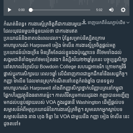
រចនា
សម្ព័ន្ធ​
Khmer English
0:00
5:02
រំលង​
និង​
ទាញ​យក​ពី​តំណភ្ជាប់​ដើម
កំណត់​និពន្ធ៖ ការងារ​ស្ម័គ្រចិត្ត​គឺ​ជា​ការងារ​មួយ​
បណ្តាញ​សង្គម
ចូល​
ដែល​យុវជន​មួយ​ចំនួន​យល់​ថា ជា​ការងារ​ឥត
ទៅ​
ប្រយោជន៍​និង​ខាត​បង់​ពេលវេលា។ ប៉ុន្តែ​សម្រាប់​និស្សិត​ក្រោម​
កាន់​
អាហារូបករណ៍ Harpswell អៀង ម៉ាលីន ការងារ​ស្ម័គ្រចិត្ត​ផ្តល់​អត្ថ
ទំព័រ​
ប្រយោជន៍​យ៉ាង​ច្រើន មិន​ត្រឹម​តែ​ដល់​ខ្លួន​ឯង​ប៉ុណ្ណោះ​ទេ គឺ​ថែម​ទាំង​ដល់​
ភាសា
ស្វែង​
សង្គម​ជាតិ​ទាំងមូល​ថែម​ទៀត​ផង។ និស្សិត​វ័យ​២២​ឆ្នាំ​រូប​នេះ បច្ចុប្បន្ន​សិក្សា​
រក
នៅ​សាកលវិទ្យាល័យ Bowdoin College សហរដ្ឋអាមេរិក ក្រោម​កម្មវិធី​
ផ្លាស់ប្ដូរ​ការ​សិក្សា​រយៈពេល​១​ឆ្នាំ លើ​ជំនាញ​ភាព​ជា​អ្នកដឹកនាំ​និង​សេដ្ឋកិច្ច។
កញ្ញា ម៉ាលីន ដែល​មាន​ស្រុក​កំណើត​នៅ​ខេត្ត​កំពង់ឆ្នាំង បាន​ទទួល​
អាហារូបករណ៍​ Harpswell តាំង​ពី​កញ្ញា​សិក្សា​ថ្នាក់​បរិញ្ញាបត្រ​នៅ​កម្ពុជា​
ផ្នែក​ហិរញ្ញវត្ថុ​និង​ធនាគារ​ម៉្លេះ។ កាល​ពី​វិស្សមកាល​រដូវ​រងា កញ្ញា​បាន​អញ្ជើញ​
មក​ដល់​បន្ទប់​ផ្សាយ​របស់​ VOA​ ក្នុង​រដ្ឋធានី Washington ដើម្បី​ផ្តល់​បទ
សម្ភាសន៍​អំពី​អត្ថប្រយោជន៍​នៃ​ការងារ​ស្ម័គ្រចិត្ត។ សូម​លោក​អ្នក​ស្តាប់​បទ
សម្ភាសន៍​រវាង នាង ហុង ចិន្តា នៃ VOA ជាមួយ​នឹង កញ្ញា អៀង ម៉ាលីន នេះ
ដូច​ត​ទៅ៖