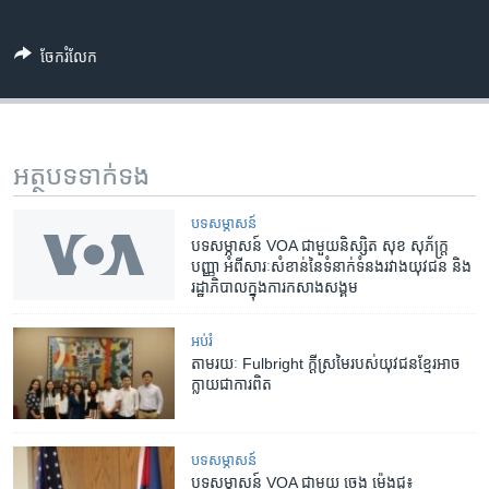
ចែករំលែក
អត្ថបទ​ទាក់ទង
បទ​សម្ភាសន៍
បទ​សម្ភាសន៍ VOA ជាមួយ​និស្សិត សុខ សុភ័ក្រ្ត
បញ្ញា​ អំពី​សារៈសំខាន់​នៃ​ទំនាក់ទំនង​រវាង​យុវជន និង​
រដ្ឋាភិបាល​ក្នុង​ការ​កសាង​សង្គម
អប់រំ
តាម​រយៈ​ Fulbright ក្តី​ស្រមៃ​របស់​យុវជន​ខ្មែរ​អាច​
ក្លាយ​ជា​ការពិត
បទ​សម្ភាសន៍
បទ​សម្ភាសន៍​ VOA ជាមួយ ចេង ម៉េងជូ៖