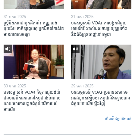
31 មករា 2025
31 មករា 2025
ស្រ្តី​និង​ភាព​ជា​អ្នក​ដឹកនាំ៖ កញ្ញា​អេង
បទសម្ភាសន៍ VOA៖ ការបង្កក​ជំនួយ​
មុយងីម ថា​កីឡា​ជួយឲ្យ​អ្នកដឹកនាំ​កាន់តែ​
អាមេរិក​ប៉ះពាល់ដល់​ការប្រយុទ្ធ​ប្រឆាំង​
មាន​ភាព​លេចធ្លោ
នឹង​ជំងឺ​គ្រុនចាញ់​នៅ​កម្ពុជា
30 មករា 2025
29 មករា 2025
បទសម្ភាសន៍ VOA៖ កិច្ចការ​ជួយ​ដល់​
បទសម្ភាសន៍ VOA៖ ប្រធាន​សមាគម​
ជន​មាន​ពិការភាព​នៅកម្ពុជា​រង​ប៉ះពាល់​
អាដហុក​សង្ឃឹម​ថា កម្ពុជា​នឹង​ទទួល​បាន​
ដោយសារ​ការ​បង្កក​ជំនួយ​ថវិកា​របស់​
ជំនួយ​អាមេរិក​ឡើងវិញ
អាមេរិក
មើល​វីដេអូ​ទាំង​អស់