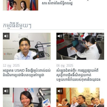
សារៈសំខាន់​នៃ​​សិទ្ធិ​ពលរដ្ឋ
កម្មវិធី​នីមួយៗ
12 កុម្ភៈ 2025
06 កុម្ភៈ 2025
អវត្តមាន USAID នឹងធ្វើឲ្យប៉ះពាល់ដល់
សំឡេងជំនាន់ថ្មី៖ ការផ្សព្វផ្សាយអំពី
ដំណើរការប្រជាធិបតេយ្យនៅកម្ពុជា
សុវត្ថិភាពអ៊ីនធឺណិតជួយកាត់
បន្ថយហានិភ័យរបស់កុមារនិងយុវជន