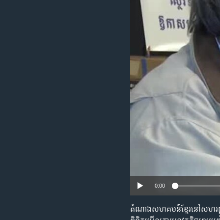
រចនា
សម្ព័ន្ធ​
រំលង​
និង​
ចូល​
ទៅ​
កាន់​
ទំព័រ​
ស្វែង​
រក
0:00
តំណាង​សហគមន៍​ខ្មែរ​នៅ​សហរដ្ឋ​អាម