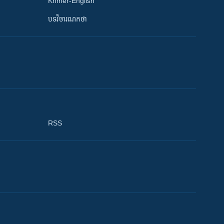
Khmer-English
បទវិចារណកថា
RSS