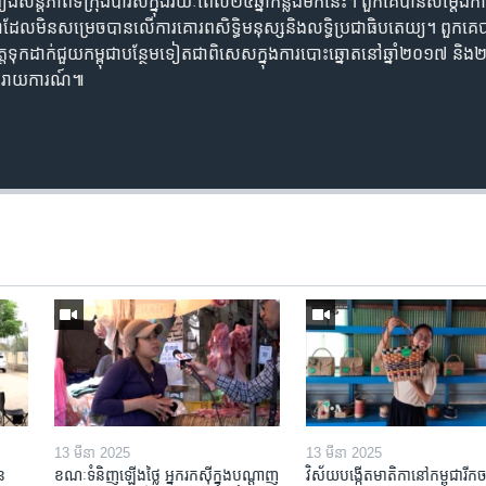
រៀង​សន្តិភាព​ទីក្រុង​ប៉ារីស​ក្នុងរយៈពេល​២៥​ឆ្នាំ​កន្លង​មក​នេះ។ ពួកគេ​បាន​សម្តែង​ការ
្ពុជា​ដែល​មិន​សម្រេច​បាន​លើ​ការគោរព​សិទ្ធិ​មនុស្ស​និង​លទ្ធិ​ប្រជាធិបតេយ្យ។ ពួកគេ​
ិត្ត​ទុកដាក់​ជួយ​កម្ពុជា​បន្ថែម​ទៀត​ជាពិសេស​ក្នុងការបោះឆ្នោត​នៅឆ្នាំ​២០១៧ 
តី​រាយការណ៍៕
13 មីនា 2025
13 មីនា 2025
ន​
ខណៈទំនិញឡើងថ្លៃ អ្នករកស៊ីក្នុង​បណ្តាញ​
វិស័យ​បង្កើត​មាតិកា​នៅ​កម្ពុជា​រីក​