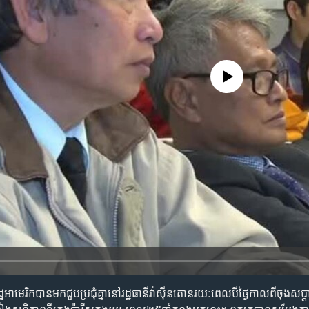
No media source currently availa
េរិក​បាន​មក​ជួបប្រជុំ​គ្នា​នៅ​រដ្ឋធានី​វ៉ាស៊ីនតោន​រយៈពេល​បី​ថ្ងៃ​កាលពី​ចុងសប្តា