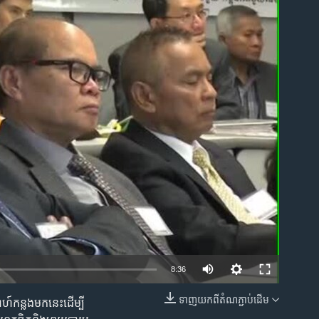
ble
8:36
ទាញ​យក​ពី​តំណភ្ជាប់​ដើម
ហ៍​កន្លង​មកនេះ​ដើម្បី​
EMBED