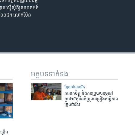
ខកចិត្ត​និង​ព្រួយបារម្ភ​
បាន​ស្នើ​សុំ​ឱ្យ​សហគមន៍​
និង២០១៨។ លោក​ម៉ែន
អត្ថបទ​ទាក់ទង
ខ្មែរ​នៅ​អាមេរិក
ការខក​ចិត្ត​ និង​ការ​ព្រួយ​បារម្ភ​នៅ​
ខួប​២៥​ឆ្នាំ​នៃ​កិច្ច​ព្រមព្រៀង​សន្តិភាព​
ក្រុងប៉ារីស
ចម្រើន