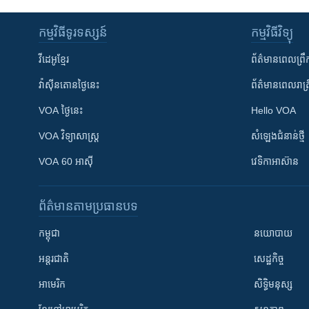
កម្មវិធី​ទូរទស្សន៍
កម្មវិធី​វិទ្យុ
វីដេអូ​ខ្មែរ
ព័ត៌មាន​ពេល​ព្រឹ
វ៉ាស៊ីនតោន​ថ្ងៃ​នេះ
ព័ត៌មាន​​ពេល​រាត្រ
VOA ថ្ងៃនេះ
Hello VOA
VOA ​វិទ្យាសាស្ត្រ
សំឡេង​ជំនាន់​ថ្មី
VOA 60 អាស៊ី
វេទិកា​អាស៊ាន
ព័ត៌មាន​តាមប្រធានបទ​
កម្ពុជា
នយោបាយ
អន្តរជាតិ
សេដ្ឋកិច្ច
អាមេរិក
សិទ្ធិមនុស្ស