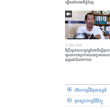
ឡើង​នៅ​រាជធានី​ភ្នំពេញ
12 មីនា 2025
ទីប្រឹក្សា​គណបក្ស​កម្លាំង​ជាតិ​ស្នើ​តុលា
ឲ្យ​លោក​បង់ប្រាក់​សំណង​ប្រមាណ​១០​ម
ដុល្លារ​ជា​ដំណាក់កាល
មើល​កម្មវិធី​ទូរទស្សន៍
ចុចស្តាប់កម្មវិធីវិទ្យុ