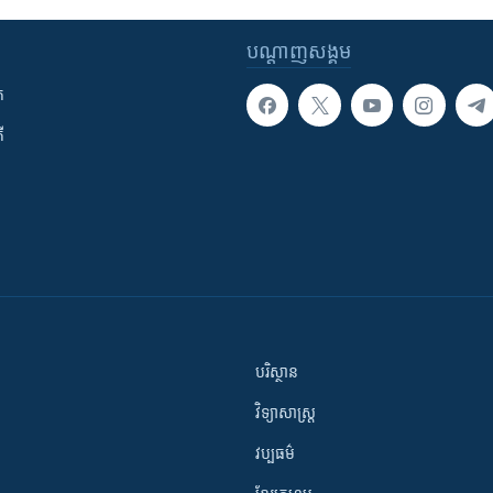
បណ្តាញ​សង្គម
ក
ី
បរិស្ថាន
វិទ្យាសាស្រ្ត
វប្បធម៌