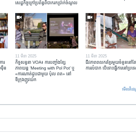
សេដ្ឋកិច្ចក្រៅ​ប្រព័ន្ធពិបាក​រក​ប្រាក់​ចំណូល
11 មីនា 2025
11 មីនា 2025
ការ​
កិច្ចសន្ទនា VOA៖ ការ​បញ្ចាំង​ខ្សែ
ជីវភាពពលករខ្មែរមួយចំនួននៅ
៉ឺន​
ភាពយន្ត ‘Meeting with Pol Pot’ ឬ
ការលំបាក បើទោះធ្វើការនៅប្រទ
«ការណាត់ជួប​ជាមួយ​ ប៉ុល ពត» នៅ
ទីក្រុងញូវយ៉ក​
មើល​វីដេអ