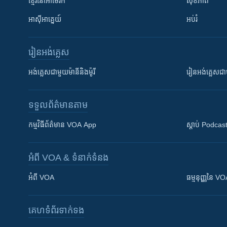
ខ្មែរ​នៅអាមេរិក
សុខភាព
អាស៊ីអាគ្នេយ៍
អប់រំ
រៀន​​អង់គ្លេស
អង់គ្លេស​ជាមួយ​ម៉ានី​និង​ម៉ូរី
រៀន​​​​​​អង់គ្លេ
ទទួល​ព័ត៌មាន​តាម
កម្មវិធី​ព័ត៌មាន VOA App
ស្តាប់ Podcas
អំពី​ VOA & ទំនាក់ទំនង
អំពី​ VOA
ធម្មនុញ្ញ​នៃ V
គេហទំព័រ​​ទាក់ទង