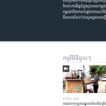
ពិនិត្យ​មើល​ការអនុវត្តកិច្ច​ព្រមព្
ចំពោះ​ការវិវត្តន៍​ក្នុង​ប្រទេស​កម
អន្តរជាតិ​ងាក​មក​ផ្តោត​ការយកច
គឹមសេង​នៃ​VOAសូម​ជូន​សេចក្
កម្មវិធី​នីមួយៗ
14 មីនា 2025
ការលក់​កាហ្វេ​តាម​ផ្លូវ​កាន់តែ​កើន​ច្រើ