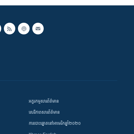
អក្ខរកម្មសារព័ត៌មាន
សេរីភាពសារព័ត៌មាន
ការបោះឆ្នោតនៅអាមេរិកឆ្នាំ២០២០