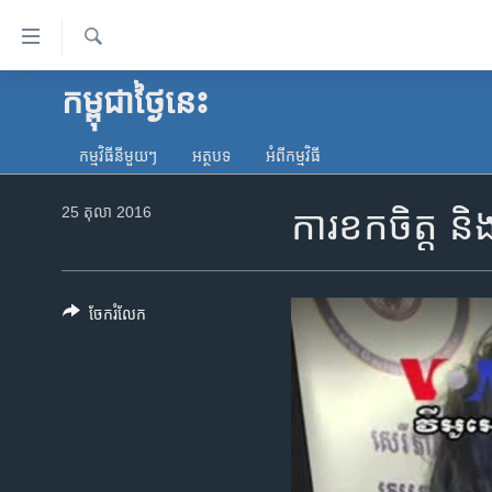
ភ្ជាប់​
ទៅ​
គេហទំព័រ​
ស្វែង​
កម្ពុជាថ្ងៃនេះ
កម្ពុជា
រក
ទាក់ទង
អន្តរជាតិ
រំលង​
កម្មវិធី​នីមួយៗ
អត្ថបទ​
អំពី​កម្មវិធី​
និង​
អាមេរិក
ចូល​
25 តុលា 2016
ការខក​ចិត្ត​ និង
ចិន
ទៅ​​
ទំព័រ​
ហេឡូវីអូអេ
ព័ត៌មាន​​
កម្ពុជាច្នៃប្រតិដ្ឋ
តែ​
ចែករំលែក
ម្តង
ព្រឹត្តិការណ៍ព័ត៌មាន
រំលង​
ទូរទស្សន៍ / វីដេអូ​
និង​
ចូល​
វិទ្យុ / ផតខាសថ៍
ទៅ​
កម្មវិធីទាំងអស់
ទំព័រ​