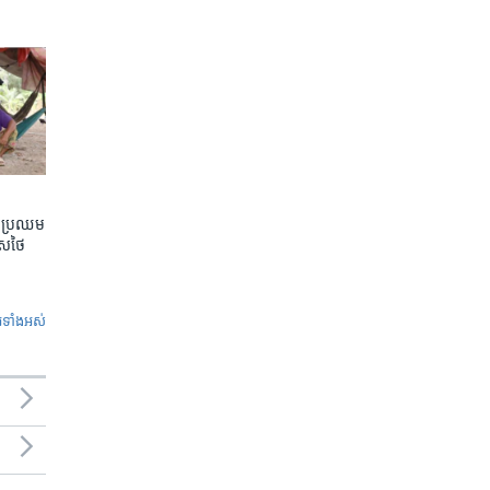
តែប្រឈម
េសថៃ
ូ​ទាំង​អស់