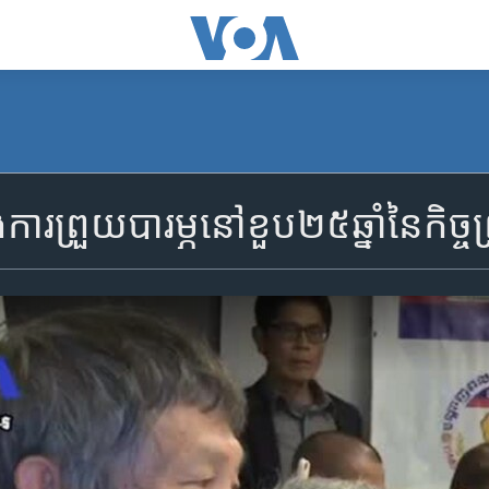
​ការ​ព្រួយ​បារម្ភ​នៅ​ខួប​២៥​ឆ្នាំ​នៃ​កិច