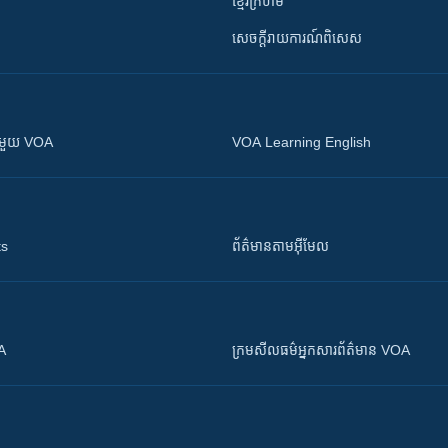
ខ្មែរក្រហម
សេចក្តីរាយការណ៍ពិសេស
ស​​ជាមួយ VOA
VOA Learning English
ts
ព័ត៌មាន​តាម​អ៊ីមែល
OA
ក្រម​​​សីលធម៌​​​អ្នក​​​សារព័ត៌មាន VOA