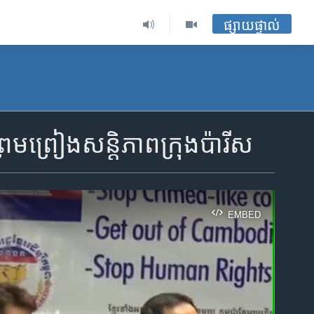
ផ្សាយផ្ទាល់
្ច​ព្រមព្រៀង​សន្តិភាព​ក្រុងប៉ារីស
EMBED