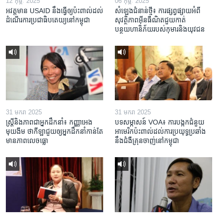
12 កុម្ភៈ 2025
06 កុម្ភៈ 2025
អវត្តមាន USAID នឹងធ្វើឲ្យប៉ះពាល់ដល់
សំឡេងជំនាន់ថ្មី៖ ការផ្សព្វផ្សាយអំពី
ដំណើរការប្រជាធិបតេយ្យនៅកម្ពុជា
សុវត្ថិភាពអ៊ីនធឺណិតជួយកាត់
បន្ថយហានិភ័យរបស់កុមារនិងយុវជន
31 មករា 2025
31 មករា 2025
ស្រ្តី​និង​ភាព​ជា​អ្នក​ដឹកនាំ៖ កញ្ញា​អេង
បទសម្ភាសន៍ VOA៖ ការបង្កក​ជំនួយ​
មុយងីម ថា​កីឡា​ជួយឲ្យ​អ្នកដឹកនាំ​កាន់តែ​
អាមេរិក​ប៉ះពាល់ដល់​ការប្រយុទ្ធ​ប្រឆាំង​
មាន​ភាព​លេចធ្លោ
នឹង​ជំងឺ​គ្រុនចាញ់​នៅ​កម្ពុជា