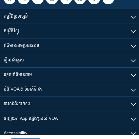
កម្មវិធី​ទូរទស្សន៍
កម្មវិធី​វិទ្យុ
ព័ត៌មាន​តាមប្រធានបទ​
រៀន​​អង់គ្លេស
ទទួល​ព័ត៌មាន​តាម
អំពី​ VOA & ទំនាក់ទំនង
គេហទំព័រ​​ទាក់ទង
ទាញយក​ App ផ្សេងៗ​របស់​ VOA
Accessibility