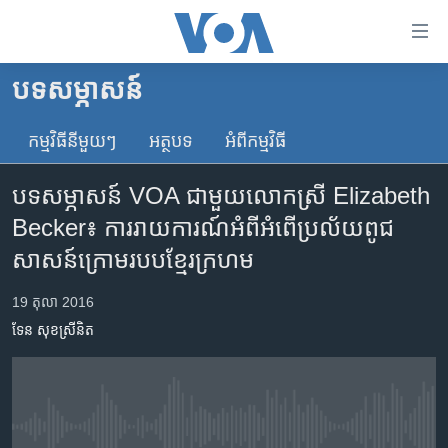
ភ្ជាប់​
ទៅ​
គេហទំព័រ​
បទ​សម្ភាសន៍
កម្ពុជា
ទាក់ទង
រំលង​
កម្មវិធី​នីមួយៗ
អត្ថបទ​
អំពី​កម្មវិធី​
អន្តរជាតិ
និង​
អាមេរិក
ចូល​
បទ​សម្ភាសន៍ VOA ជាមួយ​លោក​ស្រី Elizabeth
ទៅ​​
ចិន
Becker៖ ​ការ​រាយការណ៍​អំពី​អំពើ​ប្រល័យ​ពូជ
ទំព័រ​
ហេឡូវីអូអេ
សាសន៍​ក្រោម​របប​ខ្មែរ​ក្រហម
ព័ត៌មាន​​
តែ​
កម្ពុជាច្នៃប្រតិដ្ឋ
19 តុលា 2016
ម្តង
ព្រឹត្តិការណ៍ព័ត៌មាន
រំលង​
ទែន សុខស្រីនិត
និង​
ទូរទស្សន៍ / វីដេអូ​
ចូល​
វិទ្យុ / ផតខាសថ៍
ទៅ​
ទំព័រ​
កម្មវិធីទាំងអស់
No media source currently available