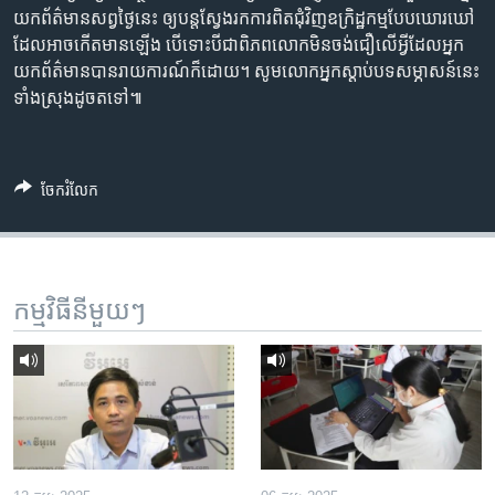
យក​ព័ត៌មាន​សព្វថ្ងៃនេះ​ ឲ្យ​បន្ត​ស្វែងរក​ការពិត​ជុំវិញ​ឧក្រិដ្ឋកម្ម​បែប​ឃោរឃៅ
ដែល​អាច​កើត​មាន​ឡើង បើ​ទោះ​បីជា​ពិភពលោក​មិន​ចង់​ជឿ​លើ​អ្វី​ដែល​អ្នក​
យក​ព័ត៌មាន​បាន​រាយការណ៍​ក៏​ដោយ។ សូម​លោក​អ្នក​ស្តាប់​បទ​សម្ភាសន៍​នេះ​
ទាំង​ស្រុង​ដូច​តទៅ៕
ចែករំលែក
កម្មវិធី​នីមួយៗ