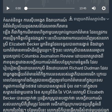
រចនា
សម្ព័ន្ធ​
Khmer English
0:00
13:45
រំលង​
និង​
ទាញ​យក​ពី​តំណភ្ជាប់​ដើម
កំណត់និពន្ធ៖ ការ​ស៊ើបអង្កេត និង​រាយការណ៍​
បណ្តាញ​សង្គម
ចូល​
អំពី​អំពើ​ប្រល័យ​ពូជសាសន៍​ដែល​អាច​កើត​មាន​
ទៅ​
ឡើង គឺជា​កិច្ចការ​ដ៏​មាន​មហិច្ចតា​មួយ​សម្រាប់​អ្នក​យក​ព័ត៌មាន ដែល​ត្រូវការ​
កាន់​
ការ​ជឿ​ទុក​ចិត្ត​លើ​ខ្លួន​ឯង​ខ្ពស់។ នេះ​បើ​យោង​តាម​ការ​យល់​ឃើញ​របស់​លោក
ទំព័រ​
ស្រី Elizabeth Becker អ្នក​និពន្ធ​ដែល​ទទួល​បាន​ពាន​រង្វាន់ និង​ជា​អ្នក​
ភាសា
ស្វែង​
យក​ព័ត៌មាន​អាមេរិក​ដ៏​ល្បីមួយ​រូប។ ថ្មីៗ​នេះ លោក​ស្រី​បាន​សរសេរ​អត្ថបទ​
រក
មួយ​សម្រាប់ Columbia Journalism Review ដោយ​លាត​ត្រដាង​ពី​
ភាព​ខុសគ្នា​រវាង​សេចក្តី​រាយការណ៍​អំពី​របប​ខ្មែរ​ក្រហម​ចំនួន​ពីរ ដែល​
រៀបរៀង​ឡើង​ដោយ​លោក​ស្រី និង​ដោយ​លោក Richard Dudman ដែល​
ជា​អ្នក​ឆ្លងឆ្លើយ​ព័ត៌មាន​អំពី​កិច្ចការ​បរទេស​របស់​រដ្ឋាភិបាល​អាមេរិក ក្រោយ​
ពេល​ដែល​អ្នក​ទាំងពីរ​ត្រូវបាន​អញ្ជើញ​ឲ្យ​ទៅ​យក​ព័ត៌មាន​នៅ​ក្នុង​ប្រទេស​
កម្ពុជា​កាលពី​ឆ្នាំ​១៩៧៨ ដោយ​បាន​សម្ភាសន៍​ ប៉ុល ពត។ នៅ​ក្នុង​បទ​
សម្ភាសន៍​ជាមួយ​នាង ទែន សុខស្រីនិត នៃ VOA លោកស្រី​ Elizabeth
Becker បានបញ្ជាក់​ថា ប្រវត្តិសាស្ត្រ​បាន​បញ្ជាក់​ថា សេចក្តី​រាយការណ៍​
របស់​លោកស្រី​គឺ​ត្រឹមត្រូវ ដែល​ថា មេដឹកនាំ​ខ្មែរ​ក្រហម​បាន​ប្រព្រឹត្ត​អំពើ​
សាហាវ​ព្រៃផ្សៃ។ បន្ថែម​លើ​នេះ លោកស្រី​ក៏បាន​ផ្ញើ​សារ​ដ៏​សំខាន់​មួយ​ដល់​អ្នក​