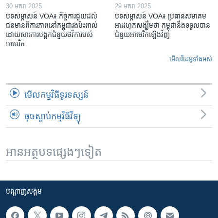
30 មករា 2025
29 មករា 2025
បទសម្ភាសន៍ VOA៖ កិច្ចការ​ជួយ​ដល់​
បទសម្ភាសន៍ VOA៖ ប្រធាន​សមាគម​
ជន​មាន​ពិការភាព​នៅកម្ពុជា​រង​ប៉ះពាល់​
អាដហុក​សង្ឃឹម​ថា កម្ពុជា​នឹង​ទទួល​បាន​
ដោយសារ​ការ​បង្កក​ជំនួយ​ថវិកា​របស់​
ជំនួយ​អាមេរិក​ឡើងវិញ
អាមេរិក
មើល​វីដេអូ​ទាំង​អស់
មើល​កម្មវិធី​ទូរទស្សន៍
ចុចស្តាប់កម្មវិធីវិទ្យុ
អានអត្ថបទផ្សេងៗទៀត
បណ្តាញ​សង្គម