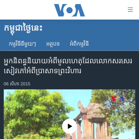
ភ្ជាប់​
ទៅ​
គេហទំព័រ​
កម្ពុជាថ្ងៃនេះ
កម្ពុជា
ទាក់ទង
រំលង​
កម្មវិធី​នីមួយៗ
អត្ថបទ​
អំពី​កម្មវិធី​
អន្តរជាតិ
និង​
អាមេរិក
ចូល​
អ្នកនិពន្ធ​និយាយ​អំពី​មូលហេតុ​ដែល​លោក​សរសេរ​
ទៅ​​
ចិន
សៀវភៅ​អំពី​ប្រាសាទ​ព្រះវិហារ
ទំព័រ​
ហេឡូវីអូអេ
ព័ត៌មាន​​
06 សីហា 2015
តែ​
កម្ពុជាច្នៃប្រតិដ្ឋ
ម្តង
ព្រឹត្តិការណ៍ព័ត៌មាន
រំលង​
និង​
ទូរទស្សន៍ / វីដេអូ​
ចូល​
វិទ្យុ / ផតខាសថ៍
ទៅ​
No media source currently available
ទំព័រ​
កម្មវិធីទាំងអស់