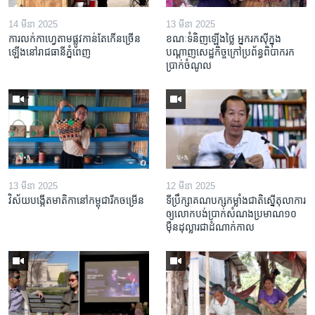
14 មីនា 2025
13 មីនា 2025
ការលក់​កាហ្វេ​តាម​ផ្លូវ​កាន់តែ​កើន​ច្រើន​
ខណៈទំនិញឡើងថ្លៃ អ្នករកស៊ីក្នុង​
ឡើង​នៅ​រាជធានី​ភ្នំពេញ
បណ្តាញ​សេដ្ឋកិច្ចក្រៅ​ប្រព័ន្ធពិបាក​រក​
ប្រាក់​ចំណូល
13 មីនា 2025
12 មីនា 2025
វិស័យ​បង្កើត​មាតិកា​នៅ​កម្ពុជា​រីក​ចម្រើន
ទីប្រឹក្សា​គណបក្ស​កម្លាំង​ជាតិ​ស្នើ​តុលាការ​
ឲ្យ​លោក​បង់ប្រាក់​សំណង​ប្រមាណ​១០​
ម៉ឺន​ដុល្លារ​ជា​ដំណាក់កាល