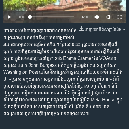
រចនា
សម្ព័ន្ធ​
Khmer English
រំលង​
0:00
14:50
និង​
បណ្តាញ​សង្គម
ចូល​
ទាញ​យក​ពី​តំណភ្ជាប់​ដើម
ប្រាសាទ​ព្រះវិហារ​បាន​ក្លាយ​ជា​ចំណុច​ស្នូល​នៃ​
ទៅ​
ជម្លោះ​រវាង​ប្រទេស​ថៃ​និង​ប្រទេស​កម្ពុជា​អស់​
កាន់​
រយៈ​ពេល​មួយ​សតវត្សរ៍​មក​ហើយ។ ប្រាសាទ​នេះ​ ត្រូវ​បាន​កសាង​ឡើង​ពី​
ទំព័រ​
ថ្មភក់ កាល​ពី​មួយ​ពាន់​ឆ្នាំ​មុន ហើយ​ជា​កន្លែង​សម្រាប់​គោរព​ជំនឿ​និង​ជា​ទី
ភាសា
ស្វែង​
សក្ការៈ​ក្នុង​សម័យ​ចក្រភព​ខ្មែរ។ នាង Emma Cramer នៃ VOAបាន​
រក
សម្ភាស លោក​ John Burgess អតីត​អ្នក​ឆ្លើយ​ឆ្លង​ព័ត៌មាន​ឲ្យ​កាសែត​
Washington Post ហើយ​នឹង​ជា​អ្នក​និពន្ធ​សៀវភៅ​ដែល​មាន​ចំណង​ជើង​
ថា «ប្រាសាទ​ក្នុង​ពពក៖ សច្ចភាព​និង​ជម្លោះ​នៅ​ប្រាសាទ​ព្រះ​វិហារ » អំពី​
មូលហេតុ​ដែល​នាំ​ឲ្យ​លោក​សរសេរ​សៀវភៅ​អំពី​ប្រាសាទ​ព្រះវិហារ។ ពិធី​
ផ្សព្វផ្សាយ​សៀវភៅ​នេះ​ជា​សាធារណៈ នឹង​ធ្វើ​ឡើង​នៅ​ថ្ងៃអង្គារ ទី១១ ខែ
សីហា ឆ្នាំ២០១៥នេះ នៅ​មជ្ឈមណ្ឌល​វប្បធម៌​អាល្លឺម៉ង់ Meta House ក្នុង​
ទីក្រុង​ភ្នំពេញ​នៃ​ប្រទេស​កម្ពុជា។ អ្នកស្រី លី ម៉ូរីវ៉ាន់ និង​លោក មាន
ឥស្សរាយស ជូន​សេចក្តី​ប្រែសម្រួល​បទសម្ភាស​នេះ៕