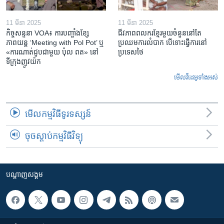
11 មីនា 2025
11 មីនា 2025
កិច្ចសន្ទនា VOA៖ ការ​បញ្ចាំង​ខ្សែ
ជីវភាពពលករខ្មែរមួយចំនួននៅតែ
ភាពយន្ត ‘Meeting with Pol Pot’ ឬ
ប្រឈមការលំបាក បើទោះធ្វើការនៅ
«ការណាត់ជួប​ជាមួយ​ ប៉ុល ពត» នៅ
ប្រទេសថៃ
ទីក្រុងញូវយ៉ក​
មើល​វីដេអូ​ទាំង​អស់
មើល​កម្មវិធី​ទូរទស្សន៍
ចុចស្តាប់កម្មវិធីវិទ្យុ
បណ្តាញ​សង្គម