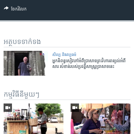
ចែករំលែក
អត្ថបទ​ទាក់ទង
សិល្បៈនិងវប្បធម៌
អ្នក​និពន្ធ​សៀវភៅ​អំពី​ប្រាសាទ​ព្រះវិហារ​ពន្យល់​អំពី​
សារៈ​សំខាន់​របស់​ប្រវត្តិ​សាស្ត្រ​ប្រាសាទ​នេះ
កម្មវិធី​នីមួយៗ