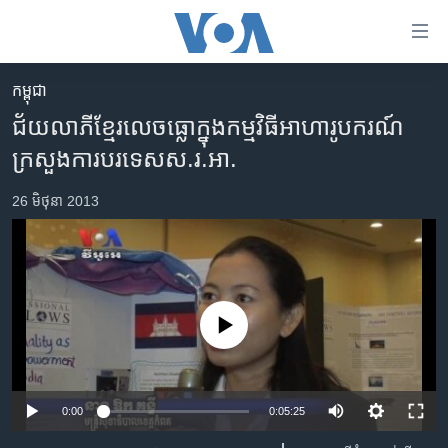
ភ្ជាប់​
ទៅ​
គេហទំព័រ​
កម្ពុជា
កម្ពុជា
ទាក់ទង
ជ័យ​លាភីខ្មែរ​លេចធ្លោ​ក្នុង​កម្ម​វិធី​អាហារូបករណ៍​
រំលង​
អន្តរជាតិ
ក្រសួង​ការបរទេស​ស.រ.អា.
និង​
អាមេរិក
ចូល​
26 មិថុនា 2013
ទៅ​​
ចិន
ទំព័រ​
ហេឡូវីអូអេ
ព័ត៌មាន​​
តែ​
កម្ពុជាច្នៃប្រតិដ្ឋ
ម្តង
ព្រឹត្តិការណ៍ព័ត៌មាន
No media source currently available
រំលង​
និង​
ទូរទស្សន៍ / វីដេអូ​
ចូល​
វិទ្យុ / ផតខាសថ៍
ទៅ​
0:00
0:05:25
ទំព័រ​
កម្មវិធីទាំងអស់