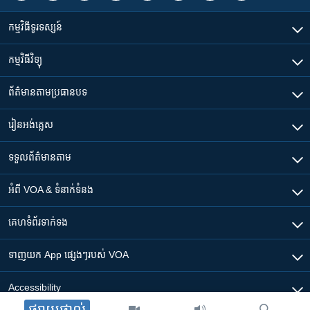
កម្មវិធី​ទូរទស្សន៍
កម្មវិធី​វិទ្យុ
ព័ត៌មាន​តាមប្រធានបទ​
រៀន​​អង់គ្លេស
ទទួល​ព័ត៌មាន​តាម
អំពី​ VOA & ទំនាក់ទំនង
គេហទំព័រ​​ទាក់ទង
ទាញយក​ App ផ្សេងៗ​របស់​ VOA
Accessibility
ផ្សាយផ្ទាល់