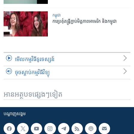
កម្ពុជា
ការ​ប្រគុំ​តន្រ្តី​ភ្ជាប់​មិត្ត​ភាព​អាមេរិក និង​កម្ពុជា
មើល​កម្មវិធី​ទូរទស្សន៍
ចុចស្តាប់កម្មវិធីវិទ្យុ
អានអត្ថបទផ្សេងៗទៀត
បណ្តាញ​សង្គម