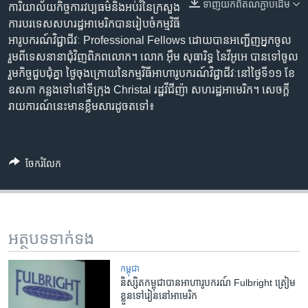
រចនា
ទាញ​យក​ពី​តំណភ្ជាប់​ដើម
ការិយាល័យ​កិច្ចការ​វប្បធម៌​និង​អប់រំ​នៃ​ក្រសួង
សម្ព័ន្ធ​
Khmer English
ការ​បរទេស​សហរដ្ឋ​អាមេរិក​​បាន​រៀបចំ​កម្មវិធី
រំលង​
អារូបករណ៍​វិជ្ជាជីវៈ Professional Fellows ដោយ​បាន​អញ្ជើញ​អ្នក​ចូល
និង​
រួម​​ពី​ទេស​នានា​ជុំ​វិញពិភពលោក​។ លោក អុឹម សុធារិទ្ធ នៃ​វីអូអេ​ បាន​ទៅ​ចូល
បណ្តាញ​សង្គម
ចូល​
រួម​កិច្ច​ជួបជុំគ្នា​ ​ថ្ងៃ​ចុងក្រោយ​នៃកម្មវិធីអាហារូបករណ៍​វិជ្ជាជីវៈ​នៅ​ថ្ងៃទី​១១ ខែ
ទៅ​
ឧសភា កន្លង​ទៅ​នៅ​ទីក្រុង​ Christal រដ្ឋ​វីជីញ៉ា សហរដ្ឋ​អាមេរិក​។ សេចក្តី​
កាន់​
រាយការណ៍​នេះ​មាន​ខ្លឹមសារ​ដូចតទៅ៖
ទំព័រ​
ភាសា
ស្វែង​
រក
ចែករំលែក
អត្ថបទ​ទាក់ទង
កម្ពុជា
និស្សិត​កម្ពុជា​បាន​អាហារូបករណ៍ ​Fulbright ត្រៀម
ខ្លួន​​ទៅ​រៀន​នៅ​អាមេរិក