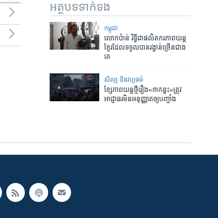
អត្ថបទ​ទាក់ទង
កម្ពុជា
លោក​ប៉ាន់ ​រិទ្ធី​ជា​ផលិត​ករ​ភាពយន្ត​
ខ្មែរ​ដែល​ទទួល​បានរង្វាន់​ច្រើន​ជាង​
គេ
សិល្បៈនិងវប្បធម៌
ខ្សែ​ភាពយន្ត​ថ្មី​រឿង​«៣​កន្លះ»​ត្រូវ​
អាជ្ញាធរ​មិន​​អនុញ្ញាត​ឲ្យ​បញ្ចាំង