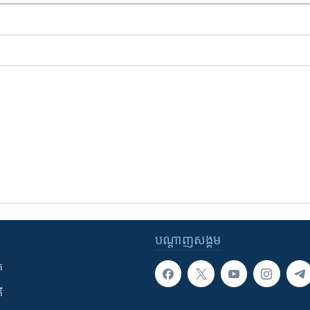
បណ្តាញ​សង្គម
ក
ី