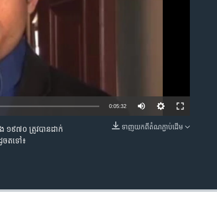
0:05:32
ទាញ​យក​ពី​តំណភ្ជាប់​ដើម
​១៩៧០​ ត្រូវ​បាន​ដាក់​
EMBED
​ដូច​ត​ទៅ៖