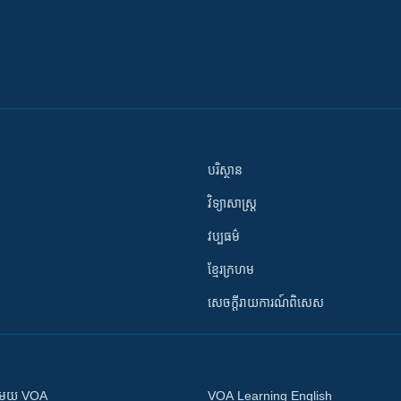
បរិស្ថាន
វិទ្យាសាស្រ្ត
វប្បធម៌
ខ្មែរក្រហម
សេចក្តីរាយការណ៍ពិសេស
ស​​ជាមួយ VOA
VOA Learning English