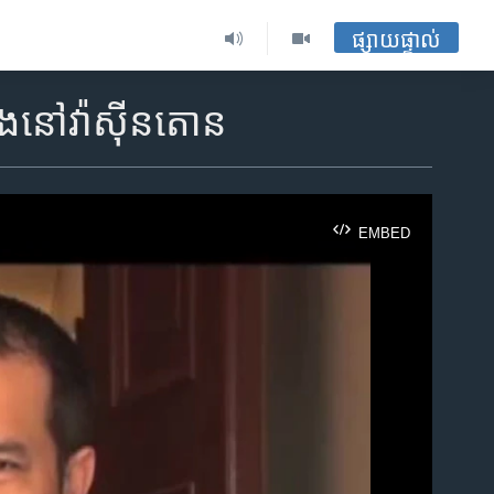
ផ្សាយផ្ទាល់
ចាំង​នៅ​វ៉ាស៊ីនតោន
EMBED
ble