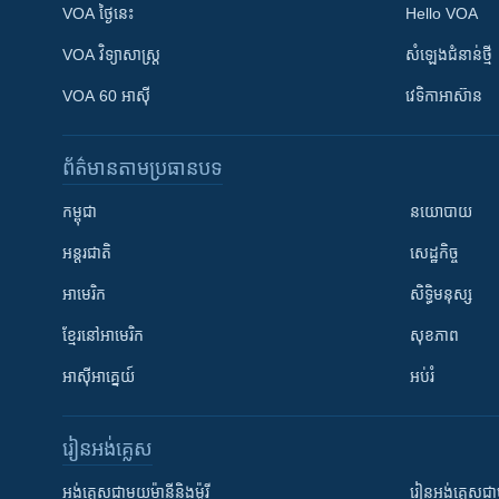
VOA ថ្ងៃនេះ
Hello VOA
VOA ​វិទ្យាសាស្ត្រ
សំឡេង​ជំនាន់​ថ្មី
VOA 60 អាស៊ី
វេទិកា​អាស៊ាន
ព័ត៌មាន​តាមប្រធានបទ​
កម្ពុជា
នយោបាយ
អន្តរជាតិ
សេដ្ឋកិច្ច
អាមេរិក
សិទ្ធិមនុស្ស
ខ្មែរ​នៅអាមេរិក
សុខភាព
អាស៊ីអាគ្នេយ៍
អប់រំ
រៀន​​អង់គ្លេស
អង់គ្លេស​ជាមួយ​ម៉ានី​និង​ម៉ូរី
រៀន​​​​​​អង់គ្លេ