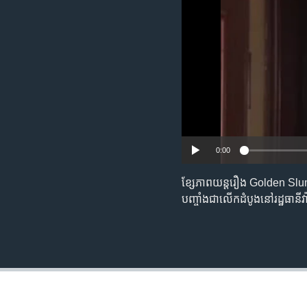
រចនា
សម្ព័ន្ធ​
រំលង​
និង​
ចូល​
ទៅ​
កាន់​
ទំព័រ​
ស្វែង​
រក
0:00
ខ្សែ​ភាពយន្ត​រឿង ​Golden Slumb
បញ្ចាំង​ជាលើក​ដំបូង​នៅ​រដ្ឋធានី​វ