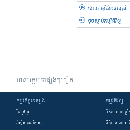
មើល​កម្មវិធី​ទូរទស្សន៍
ចុចស្តាប់កម្មវិធីវិទ្យុ
អានអត្ថបទផ្សេងៗទៀត
កម្មវិធី​ទូរទស្សន៍
កម្មវិធី​វិទ្យុ
វីដេអូ​ខ្មែរ
ព័ត៌មាន​ពេល​ព្រឹ
វ៉ាស៊ីនតោន​ថ្ងៃ​នេះ
ព័ត៌មាន​​ពេល​រាត្រ