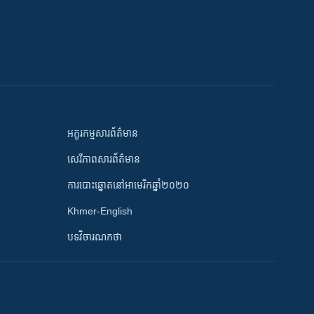
អក្ខរកម្មសារព័ត៌មាន
សេរីភាពសារព័ត៌មាន
ការបោះឆ្នោតនៅអាមេរិកឆ្នាំ២០២០
Khmer-English
បទវិចារណកថា