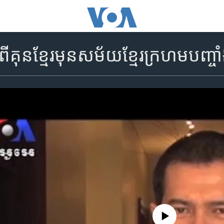
ពី​គុន​ខ្មែរ​មុន​សម័យ​ខ្មែរក្រហម​​បញ្
No media source currently availa