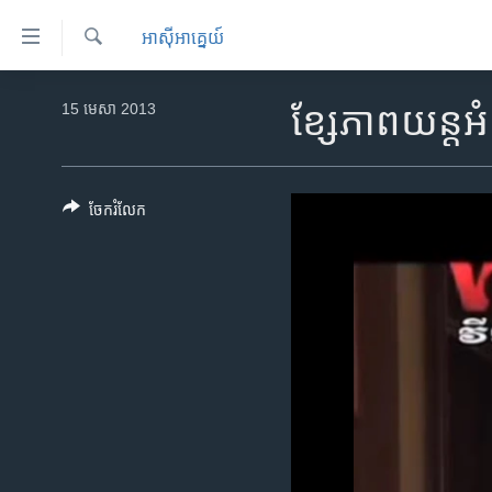
ភ្ជាប់​
អាស៊ី​អាគ្នេយ៍
ទៅ​
គេហទំព័រ​
ស្វែង​
កម្ពុជា
រក
15 មេសា 2013
ខ្សែ​ភាពយន្ត​អំ
ទាក់ទង
អន្តរជាតិ
រំលង​
និង​
អាមេរិក
ចូល​
ចែករំលែក
ចិន
ទៅ​​
ទំព័រ​
ហេឡូវីអូអេ
ព័ត៌មាន​​
កម្ពុជាច្នៃប្រតិដ្ឋ
តែ​
ម្តង
ព្រឹត្តិការណ៍ព័ត៌មាន
រំលង​
ទូរទស្សន៍ / វីដេអូ​
និង​
ចូល​
វិទ្យុ / ផតខាសថ៍
ទៅ​
កម្មវិធីទាំងអស់
ទំព័រ​