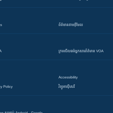
ts
ព័ត៌មាន​តាម​អ៊ីមែល
OA
ក្រម​​​សីលធម៌​​​អ្នក​​​សារព័ត៌មាន VOA
Accessibility
y Policy
វិទ្យុ​អាស៊ី​សេរី
 App សម្រាប់ Android - Google