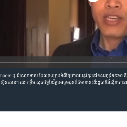
ers ឬ ​ដំណេក​មាស ​ដែល​ចង​ក្រង​អំពី​ខ្សែ​ភាពយន្ត​ខ្មែរ​នៅ​ទសវត្សរ៍​១៩៦០​ និង 
៉ាស៊ីនតោន។​ លោក​អុឹម សុធារិទ្ធ​នៃ​វីអូអេ​សូមជូន​ព័ត៌មាន​នេះពី​រដ្ឋធានី​វ៉ាស៊ីនតោន