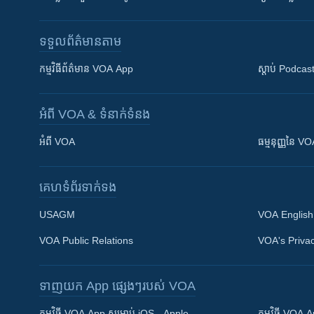
ទទួល​ព័ត៌មាន​តាម
កម្មវិធី​ព័ត៌មាន VOA App
ស្តាប់ Podcas
អំពី​ VOA & ទំនាក់ទំនង
អំពី​ VOA
ធម្មនុញ្ញ​នៃ V
គេហទំព័រ​​ទាក់ទង
USAGM
VOA English
VOA Public Relations
VOA's Privac
ទាញយក​ App ផ្សេងៗ​របស់​ VOA
Khmer English
កម្មវិធី​ VOA App សម្រាប់ iOS - Apple
កម្មវិធី​ VOA