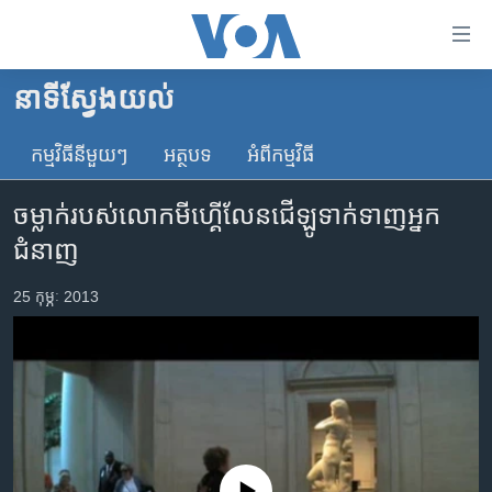
ភ្ជាប់​
ទៅ​
គេហទំព័រ​
នាទី​ស្វែង​យល់
កម្ពុជា
ទាក់ទង
រំលង​
កម្មវិធី​នីមួយៗ
អត្ថបទ​
អំពី​កម្មវិធី​
អន្តរជាតិ
និង​
អាមេរិក
ចូល​
ចម្លាក់​របស់​លោក​មីហ្គើលែនជើឡូ​ទាក់​ទាញ​អ្នក​
ទៅ​​
ចិន
ជំនាញ
ទំព័រ​
ហេឡូវីអូអេ
ព័ត៌មាន​​
25 កុម្ភៈ 2013
តែ​
កម្ពុជាច្នៃប្រតិដ្ឋ
ម្តង
ព្រឹត្តិការណ៍ព័ត៌មាន
រំលង​
និង​
ទូរទស្សន៍ / វីដេអូ​
ចូល​
វិទ្យុ / ផតខាសថ៍
ទៅ​
ទំព័រ​
កម្មវិធីទាំងអស់