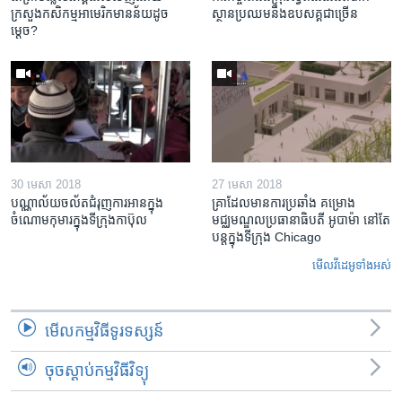
ក្រសួង​កសិកម្ម​អាមេរិក​មាន​ន័យ​ដូច
ស្ថាន​ប្រឈម​នឹង​ឧបសគ្គ​ជាច្រើន
ម្តេច?
30 មេសា 2018
27 មេសា 2018
បណ្ណាល័យ​ចល័ត​ជំរុញ​ការអាន​ក្នុង
គ្រាដែល​មាន​ការ​ប្រឆាំង គម្រោង​
ចំណោម​កុមារ​ក្នុងទីក្រុង​កាប៊ុល
មជ្ឈមណ្ឌល​ប្រធានាធិបតី អូបាម៉ា នៅតែ​
បន្ត​ក្នុង​ទីក្រុង Chicago
មើល​វីដេអូ​ទាំង​អស់
មើល​កម្មវិធី​ទូរទស្សន៍
ចុចស្តាប់កម្មវិធីវិទ្យុ