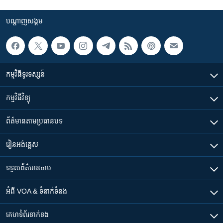
បណ្តាញ​សង្គម
កម្មវិធី​ទូរទស្សន៍
កម្មវិធី​វិទ្យុ
ព័ត៌មាន​តាមប្រធានបទ​
រៀន​​អង់គ្លេស
ទទួល​ព័ត៌មាន​តាម
អំពី​ VOA & ទំនាក់ទំនង
គេហទំព័រ​​ទាក់ទង