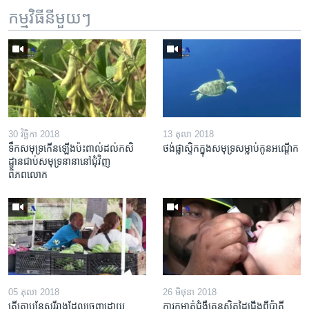
កម្មវិធី​នីមួយៗ
30 វិច្ឆិកា 2018
13 តុលា 2018
ទឹក​សមុទ្រ​កើន​ឡើង​ប៉ះពាល់​ដល់​កសិ
ថង់​ផ្លាស្ទិក​​ក្នុង​សមុទ្រ​សម្លាប់​កូន​អណ្តើក
ដ្ឋាន​ជាប់​សមុទ្រ​នានា​នៅ​ជុំវិញ​
ពិភពលោក
05 តុលា 2018
26 មិថុនា 2018
តើ​ត្រា​បន្លែ​សរីរាង្គ​ដែល​ចេញ​ដោយ​
ការ​កម្ចាត់​ជំងឺ​គ្រុន​ស្វិត​ដៃ​ជើង​ពី​ប៉ាគី