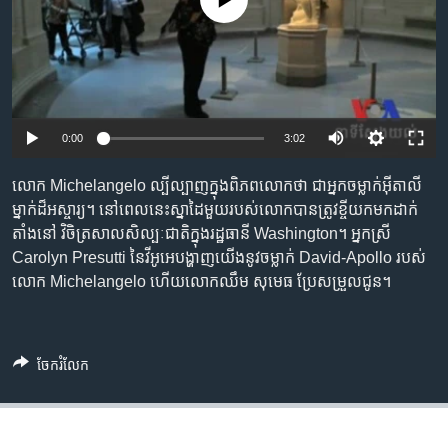
No media source currently available
រចនា
សម្ព័ន្ធ​
Khmer English
រំលង​
និង​
បណ្តាញ​សង្គម
ចូល​
ទៅ​
0:00
3:02
កាន់​
ទំព័រ​
ភាសា
លោក Michelangelo ល្បី​ល្បាញ​​ក្នុង​​ពិភពលោក​​ថា ជា​អ្នកចម្លាក់​អ៊ីតាលី​
ស្វែង​
ម្នាក់​ដ៏​អស្ចារ្យ។ នៅ​ពេល​នេះស្នាដៃ​មួយ​របស់​លោក​បាន​ត្រូវ​ខ្ចី​យក​មក​ដាក់​
រក
តាំង​នៅ​ វិចិត្រសាល​សិល្បៈ​ជាតិ​ក្នុង​រដ្ឋធានី Washington។ អ្នកស្រី​
Carolyn Presutti នៃ​វីអូអេ​​បង្ហាញ​​យើង​​នូវ​​ចម្លាក់​ David-Apollo របស់​
លោក​ Michelangelo ហើយ​លោក​ឈឹម​ សុមេធ​ ប្រែ​សម្រួល​ជូន។
ចែករំលែក