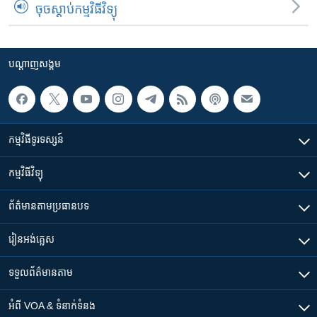
ចុចស្តាប់កម្មវិធីវិទ្យុ
បណ្តាញ​សង្គម
កម្មវិធី​ទូរទស្សន៍
កម្មវិធី​វិទ្យុ
ព័ត៌មាន​តាមប្រធានបទ​
រៀន​​អង់គ្លេស
ទទួល​ព័ត៌មាន​តាម
អំពី​ VOA & ទំនាក់ទំនង