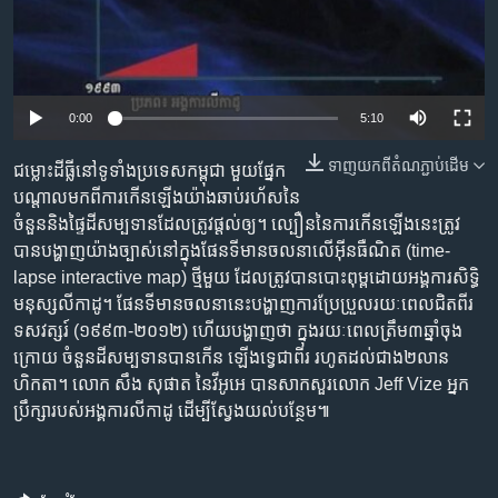
រចនា
សម្ព័ន្ធ​
Khmer English
រំលង​
និង​
បណ្តាញ​សង្គម
ចូល​
0:00
5:10
ទៅ​
កាន់​
ទាញ​យក​ពី​តំណភ្ជាប់​ដើម
ជម្លោះ​ដីធ្លី​នៅ​ទូទាំង​ប្រទេស​កម្ពុជា​ មួយ​ផ្នែក​
ទំព័រ​
បណ្តាល​មក​ពី​ការ​កើន​ឡើង​យ៉ាង​ឆាប់​រហ័ស​នៃ​
ភាសា
ស្វែង​
ចំនួន​និង​ផ្ទៃ​ដី​សម្បទាន​ដែល​ត្រូវ​ផ្តល់​ឲ្យ។ ល្បឿន​នៃ​ការ​កើន​ឡើង​នេះ​ត្រូវ​
រក
បាន​បង្ហាញ​យ៉ាង​ច្បាស់​នៅ​ក្នុង​ផែនទី​មាន​ចលនា​លើ​អ៊ីនធឺណិត​ (time-
lapse interactive map)​ ថ្មី​មួយ ដែល​​ត្រូវ​បាន​បោះពុម្ព​ដោយ​អង្គការ​សិទ្ធិ​
មនុស្ស​លីកាដូ។ ផែនទី​មាន​ចលនា​នេះ​បង្ហាញ​ការ​ប្រែប្រួល​រយៈ​ពេល​ជិត​ពីរ​
ទសវត្សរ៍ (១៩៩៣-២០១២) ហើយ​បង្ហាញ​ថា ក្នុង​រយៈ​ពេល​ត្រឹម​៣​ឆ្នាំ​ចុង​
ក្រោយ​ ចំនួន​ដី​សម្បទាន​បាន​កើន ឡើង​ទ្វេ​ជា​ពីរ រហូត​ដល់​ជាង​២​លាន​
ហិកតា។ លោក សឹង សុផាត នៃ​វីអូអេ បាន​សាកសួរ​លោក Jeff Vize អ្នក​
ប្រឹក្សា​របស់​អង្គការ​លីកាដូ ដើម្បី​ស្វែង​យល់​បន្ថែម៕