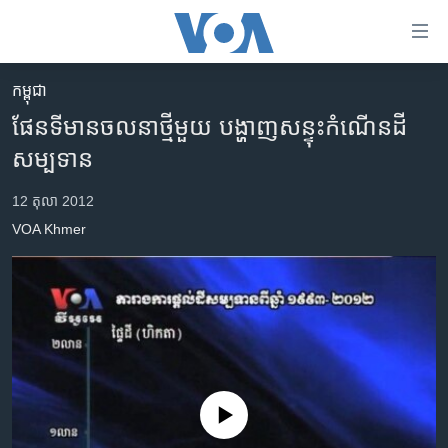
ភ្ជាប់​
ទៅ​
គេហទំព័រ​
កម្ពុជា
កម្ពុជា
ទាក់ទង
ផែនទី​មាន​ចលនា​ថ្មី​មួយ បង្ហាញ​សន្ទុះ​កំណើន​ដី​
រំលង​
អន្តរជាតិ
សម្បទាន
និង​
អាមេរិក
ចូល​
12 តុលា 2012
ទៅ​​
ចិន
VOA Khmer
ទំព័រ​
ហេឡូវីអូអេ
ព័ត៌មាន​​
តែ​
កម្ពុជាច្នៃប្រតិដ្ឋ
ម្តង
ព្រឹត្តិការណ៍ព័ត៌មាន
រំលង​
និង​
ទូរទស្សន៍ / វីដេអូ​
ចូល​
វិទ្យុ / ផតខាសថ៍
ទៅ​
No media source currently available
ទំព័រ​
កម្មវិធីទាំងអស់