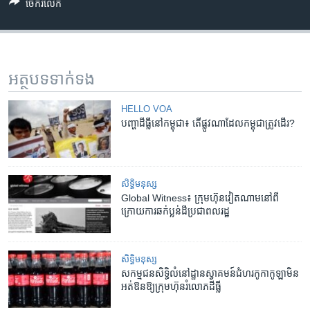
ចែករំលែក
អត្ថបទ​ទាក់ទង
HELLO VOA
បញ្ហា​ដីធ្លី​នៅ​កម្ពុជា៖ តើ​ផ្លូវ​ណា​ដែល​កម្ពុជា​ត្រូវ​ដើរ?
សិទ្ធិ​មនុស្ស
Global Witness៖ ក្រុមហ៊ុន​វៀតណាម​នៅ​ពី​
ក្រោយ​ការ​ឆក់ប្លន់​ដី​ប្រជាពលរដ្ឋ
សិទ្ធិ​មនុស្ស
សកម្មជន​សិទ្ធិ​លំនៅដ្ឋាន​ស្វាគមន៍​ជំហរ​កូកាកូឡា​មិន​
អត់​ឱន​ឱ្យ​ក្រុមហ៊ុន​រំលោភ​ដីធ្លី