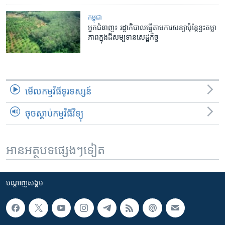
កម្ពុជា
អ្នក​ជំនាញ៖ ​រដ្ឋាភិបាល​ធ្វើ​តាម​ការសន្យា​ប៉ុន្តែ​ខ្វះ​តម្លា
ភាព​ក្នុង​ដី​សម្បទាន​សេដ្ឋកិច្ច
មើល​កម្មវិធី​ទូរទស្សន៍
ចុចស្តាប់កម្មវិធីវិទ្យុ
អានអត្ថបទផ្សេងៗទៀត
បណ្តាញ​សង្គម