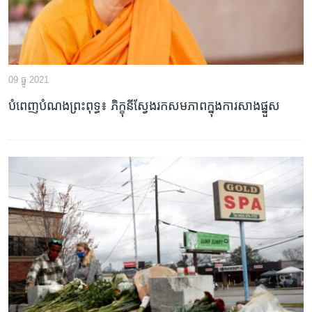
09 ធ្នូ 2021
បំពេញបំណងព្រះពុទ្ធ៖ ភិក្ខុនីស្វែងរកសមភាពក្នុងការសាងផ្នួស