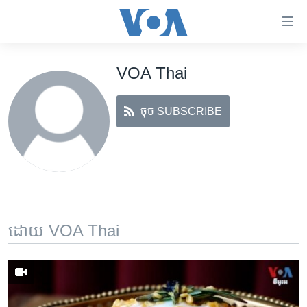
ភ្ជាប់​
ទៅ​
គេហទំព័រ​
VOA Thai
កម្ពុជា
ទាក់ទង
រំលង​
អន្តរជាតិ
និង​
ចុច SUBSCRIBE
អាមេរិក
ចូល​
ទៅ​​
ចិន
ទំព័រ​
ហេឡូវីអូអេ
ព័ត៌មាន​​
តែ​
កម្ពុជាច្នៃប្រតិដ្ឋ
ម្តង
ព្រឹត្តិការណ៍ព័ត៌មាន
រំលង​
ដោយ VOA Thai
និង​
ទូរទស្សន៍ / វីដេអូ​
ចូល​
វិទ្យុ / ផតខាសថ៍
ទៅ​
ទំព័រ​
កម្មវិធីទាំងអស់