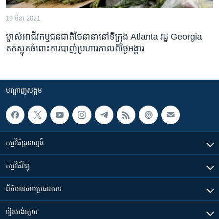
19 មីនា 2021
ម្ចាស់​អាជីវកម្ម​ជនជាតិ​ថៃ​នានា​នៅ​ទីក្រុង Atlanta រដ្ឋ Georgia
តក់ស្លុត​ចំពោះ​ការ​បាញ់​ប្រហារ​កាលពី​ថ្ងៃ​អង្គារ
បណ្តាញ​សង្គម
កម្មវិធី​ទូរទស្សន៍
កម្មវិធី​វិទ្យុ
ព័ត៌មាន​តាមប្រធានបទ​
រៀន​​អង់គ្លេស