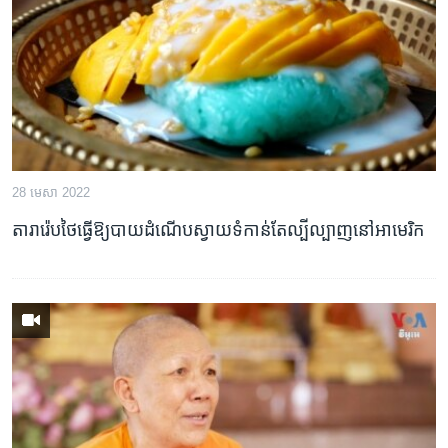
រចនា
សម្ព័ន្ធ​
Khmer English
រំលង​
និង​
បណ្តាញ​សង្គម
ចូល​
ទៅ​
កាន់​
ទំព័រ​
ភាសា
28 មេសា 2022
ស្វែង​
រក
តារារ៉េបថៃ​ធ្វើឱ្យ​បាយដំណើប​ស្វាយទំ​កាន់តែល្បីល្បាញ​នៅអាមេរិក