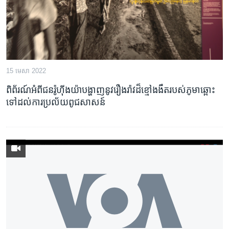
15 មេសា 2022
ពិព័រណ៍​អំពី​ជន​រ៉ូហ៊ីងយ៉ា​បង្ហាញ​នូវ​រឿងរ៉ាវ​ដ៏​ខ្មៅ​ងងឹត​របស់​ភូមា​ឆ្ពោះ​
ទៅ​ដល់​ការ​ប្រល័យ​ពូជសាសន៍