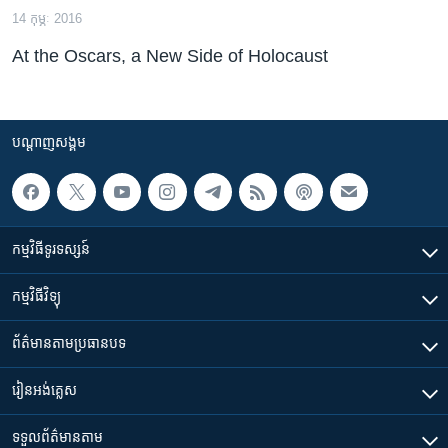
14 កុម្ភៈ 2016
At the Oscars, a New Side of Holocaust
បណ្តាញ​សង្គម
កម្មវិធី​ទូរទស្សន៍
កម្មវិធី​វិទ្យុ
ព័ត៌មាន​តាមប្រធានបទ​
រៀន​​អង់គ្លេស
ទទួល​ព័ត៌មាន​តាម