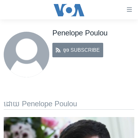
ភ្ជាប់​
ទៅ​
គេហទំព័រ​
Penelope Poulou
កម្ពុជា
ទាក់ទង
រំលង​
អន្តរជាតិ
និង​
ចុច SUBSCRIBE
អាមេរិក
ចូល​
ទៅ​​
ចិន
ទំព័រ​
ហេឡូវីអូអេ
ព័ត៌មាន​​
តែ​
កម្ពុជាច្នៃប្រតិដ្ឋ
ម្តង
ព្រឹត្តិការណ៍ព័ត៌មាន
រំលង​
ដោយ Penelope Poulou
និង​
ទូរទស្សន៍ / វីដេអូ​
ចូល​
វិទ្យុ / ផតខាសថ៍
ទៅ​
ទំព័រ​
កម្មវិធីទាំងអស់