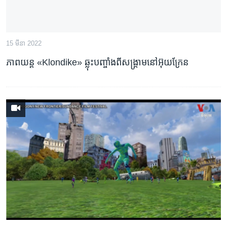
15 មីនា 2022
ភាពយន្ត «Klondike» ឆ្លុះបញ្ចាំង​ពី​សង្គ្រាម​នៅ​អ៊ុយក្រែន