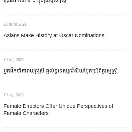
23 មេសា 2021
Asians Make History at Oscar Nominations
10 កុម្ភៈ 2021
អ្នកដឹកនាំ​ភាពយន្ត​ស្រី ផ្តល់​នូវ​ទស្សនវិស័យ​ប្លែកៗ​អំពី​តួអង្គ​ស្ត្រី
10 កុម្ភៈ 2021
Female Directors Offer Unique Perspectives of
Female Characters