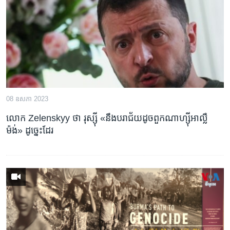
រចនា
សម្ព័ន្ធ​
Khmer English
រំលង​
និង​
បណ្តាញ​សង្គម
ចូល​
ទៅ​
កាន់​
ទំព័រ​
ភាសា
08 ឧសភា 2023
ស្វែង​
រក
លោក Zelenskyy ថា រុស្ស៊ី «នឹង​បរាជ័យ​ដូច​ពួក​ណាហ្ស៊ី​អាល្លឺ
ម៉ង់» ដូច្នេះ​ដែរ