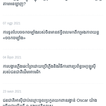
តាម​អនឡាញ?
07 កញ្ញា 2021
ការទូត​បែប​ចចក​ចម្បាំង​របស់​ចិន​មាន​ឥទ្ធិពល​មកពី​កម្រង​ភាពយន្ត​
«ចចក​ចម្បាំង»
04 មិថុនា 2021
ការ​បង្ការ​ភ្លើង​ឆេះ​ព្រៃ​ដោយ​ប្រើ​ភ្លើង​និង​វិធី​ការពារ​ប្រព័ន្ធ​អេកូឡូស៊ី​
របស់​ជនជាតិ​ដើម​អាមេរិក
23 មេសា 2021
ជនជាតិអាស៊ីជាប់ឈ្មោះចូលប្រកួតយកពានរង្វាន់ Oscar យ៉ាង
ច្រើនជាលើកទី ១ ក្នុងប្រវត្តិសាស្ត្រ