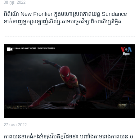
08 កុម្ភៈ 2022
ពិព័រណ៍ New Frontier ក្នុង​មហោស្រព​ភាពយន្ត Sundance
ទាក់ទាញ​អ្នកស្រឡាញ់​សិល្បៈ​តាម​បច្ចេកវិទ្យា​ពិភព​សិប្បនិម្មិត
27 មករា 2022
ភាពយន្ត​ខ្នាតធំ​ក្នុង​អំឡុង​វិបត្តិ​កូវីដ១៩៖ បញ្ចាំង​តាម​រោង​ភាពយន្ត ឬ​