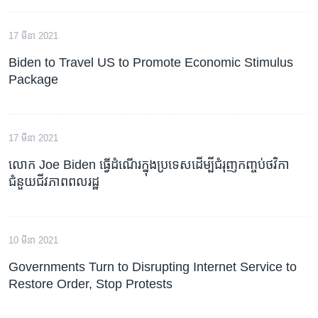
17 មីនា 2021
Biden to Travel US to Promote Economic Stimulus
Package
17 មីនា 2021
លោក​ Joe Biden​ ធ្វើ​ដំណើរ​ក្នុង​ប្រទេសដើម្បី​ជំរុញ​កញ្ចប់​ថវិកា​
ជំនួយ​ជីវភាព​ពលរដ្ឋ​
10 មីនា 2021
Governments Turn to Disrupting Internet Service to
Restore Order, Stop Protests