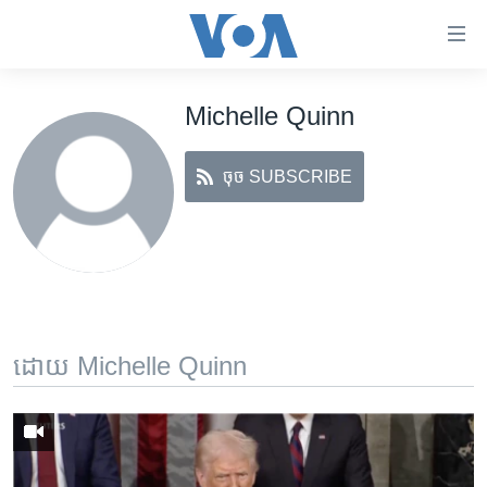
ភ្ជាប់​
ទៅ​
គេហទំព័រ​
Michelle Quinn
កម្ពុជា
ទាក់ទង
រំលង​
អន្តរជាតិ
និង​
ចុច SUBSCRIBE
អាមេរិក
ចូល​
ទៅ​​
ចិន
ទំព័រ​
ហេឡូវីអូអេ
ព័ត៌មាន​​
តែ​
កម្ពុជាច្នៃប្រតិដ្ឋ
ម្តង
ព្រឹត្តិការណ៍ព័ត៌មាន
រំលង​
ដោយ Michelle Quinn
និង​
ទូរទស្សន៍ / វីដេអូ​
ចូល​
វិទ្យុ / ផតខាសថ៍
ទៅ​
ទំព័រ​
កម្មវិធីទាំងអស់