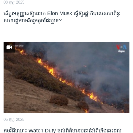
08 កុម្ភៈ 2025
តើ​គួរ​អនុញ្ញាត​ឱ្យ​លោក Elon Musk ធ្វើ​ឱ្យ​រដ្ឋាភិបាល​សហព័ន្ធ​
សហរដ្ឋ​អាមេរិក​រួម​តូច​ដែរ​ឬទេ?
05 កុម្ភៈ 2025
កម្មវិធី​ឈ្មោះ Watch Duty ​ផ្ដល់​ព័ត៌មាន​បន្ទាន់​អំពី​ភ្លើងឆេះ​ដល់​