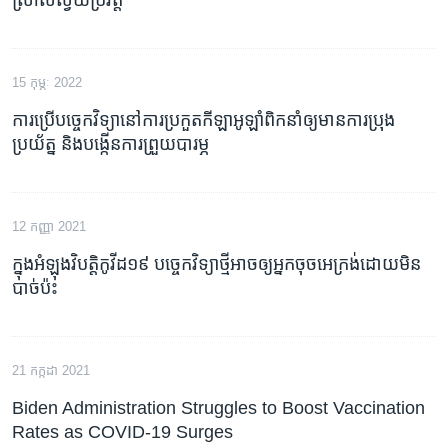
15 កុម្ភៈ 2022
ការប្រើ​បច្ចេកវិទ្យា​នៅ​ការប្រកួត​កីឡា​អូឡាំពិក​នាំឲ្យ​មាន​ការប្រុង
ប្រយ័ត្ន និង​បង្កើន​ការព្រួយ​បារម្ភ
12 កញ្ញា 2021
ក្នុង​អំឡុង​វិបត្តិ​កូវីដ១៩ បច្ចេកវិទ្យា​ថ្មី​អាច​ឲ្យ​អ្នក​ចុច​អេក្រង់​ដោយ​មិន​
បាច់​ប៉ះ
21 កក្កដា 2021
Biden Administration Struggles to Boost Vaccination
Rates as COVID-19 Surges