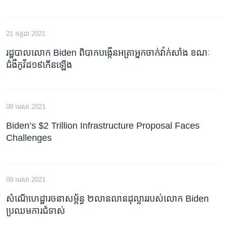
21 កក្កដា 2021
រដ្ឋបាល​លោក​ Biden ពិបាក​បង្កើន​អត្រា​អ្នក​ចាក់​វ៉ាក់សាំង ខណៈ​
ជំងឺកូវីដ១៩​កើន​ឡើង
09 មេសា 2021
Biden’s $2 Trillion Infrastructure Proposal Faces
Challenges
09 មេសា 2021
សំណើហេដ្ឋារចនាសម្ព័ន្ធ ២លានលានដុល្លាររបស់លោក Biden
ប្រឈមការជំទាស់