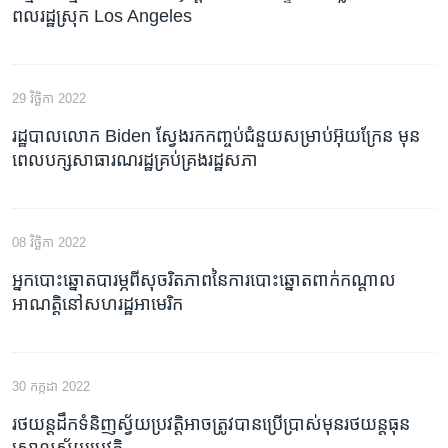
ពលរដ្ឋ​ស្រុក Los Angeles
29 វិច្ឆិកា 2022
រដ្ឋបាល​លោក Biden ស្វែង​រក​កញ្ចប់​ជំនួយ​សម្រាប់​អ៊ុយក្រែន​ មុន​
ពេល​បក្ស​សាធារណរដ្ឋ​គ្រប់គ្រងរដ្ឋ​សភា
08 វិច្ឆិកា 2022
អ្នក​បោះឆ្នោត​បារម្ភ​ពី​សុចរិតភាព​នៃ​ការ​បោះឆ្នោត​ពាក់កណ្តាល​
អាណត្តិ​នៅ​សហរដ្ឋ​អាមេរិក
30 កក្កដា 2022
រថយន្តដឹកទំនិញ​ស្វ័យប្រវត្តិ​អាចត្រូវបានប្រើប្រាស់មុនរថយន្តធុន
ស្រាល​ស្វ័យប្រវត្តិ