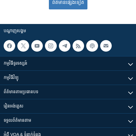
ព័ត៌មាន​​​​​​ផ្សេង​​​ទៀត
បណ្តាញ​សង្គម
កម្មវិធី​ទូរទស្សន៍
កម្មវិធី​វិទ្យុ
ព័ត៌មាន​តាមប្រធានបទ​
រៀន​​អង់គ្លេស
ទទួល​ព័ត៌មាន​តាម
អំពី​ VOA & ទំនាក់ទំនង