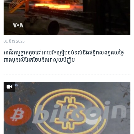
01 មីនា 2025
អាជីវកម្មខ្នាតតូចនៅអាមេរិកត្រៀមទប់ទល់នឹងឥទ្ធិពលពន្ធគយថ្លៃ
ជាងមុនលើដែកថែបនិងអាលុយមីញ៉ូម