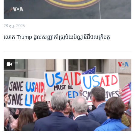
28 កុម្ភៈ 2025
លោក Trump ផ្ដល់សញ្ញាគាំទ្ររូបិយប័ណ្ណឌីជីថលគ្រីបតូ