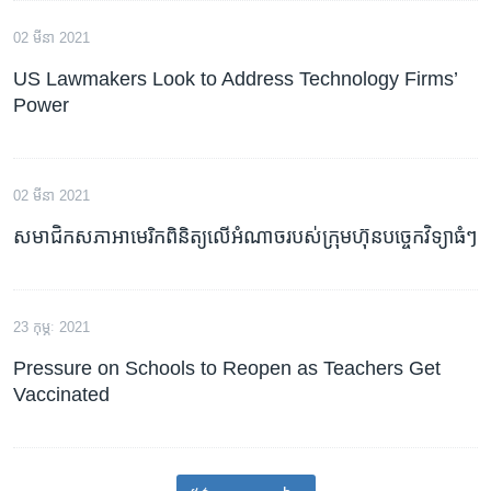
02 មីនា 2021
US Lawmakers Look to Address Technology Firms’
Power
02 មីនា 2021
សមាជិក​សភា​អាមេរិក​ពិនិត្យ​លើ​អំណាច​របស់​ក្រុមហ៊ុន​បច្ចេកវិទ្យា​ធំៗ
23 កុម្ភៈ 2021
Pressure on Schools to Reopen as Teachers Get
Vaccinated