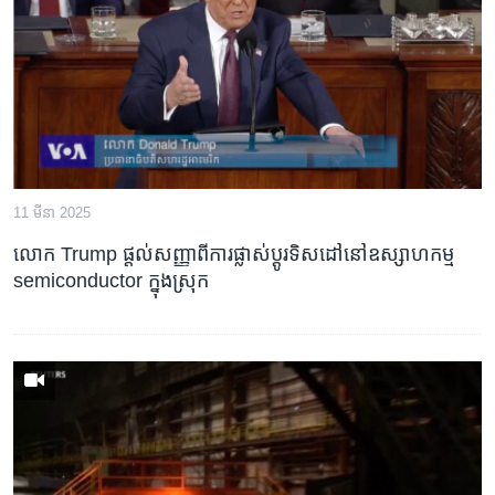
រចនា
សម្ព័ន្ធ​
Khmer English
រំលង​
និង​
បណ្តាញ​សង្គម
ចូល​
ទៅ​
កាន់​
ទំព័រ​
ភាសា
11 មីនា 2025
ស្វែង​
រក
លោក Trump ផ្តល់សញ្ញាពីការផ្លាស់ប្តូរទិសដៅនៅឧស្សាហកម្ម
semiconductor ក្នុងស្រុក