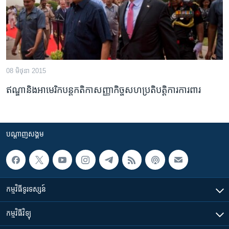
08 មិថុនា 2015
ឥណ្ឌា​និង​អាមេរិក​បន្ត​កតិកាសញ្ញា​កិច្ចសហប្រតិបត្តិ​ការ​ការពារ
បណ្តាញ​សង្គម
កម្មវិធី​ទូរទស្សន៍
កម្មវិធី​វិទ្យុ