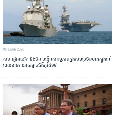
រចនា
សម្ព័ន្ធ​
Khmer English
រំលង​
និង​
បណ្តាញ​សង្គម
ចូល​
ទៅ​
កាន់​
ទំព័រ​
ភាសា
06 ឧសភា 2020
ស្វែង​
រក
សហរដ្ឋអាមេរិក និង​ចិន បង្កើន​សកម្មភាព​ក្នុង​សមុទ្រ​ចិន​ខាងត្បូង​នៅ​
ពេល​មាន​ការ​រាត​ត្បាត​ជំងឺ​កូវីដ១៩