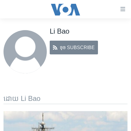
ភ្ជាប់​
ទៅ​
គេហទំព័រ​
Li Bao
កម្ពុជា
ទាក់ទង
រំលង​
អន្តរជាតិ
និង​
ចុច SUBSCRIBE
អាមេរិក
ចូល​
ទៅ​​
ចិន
ទំព័រ​
ហេឡូវីអូអេ
ព័ត៌មាន​​
តែ​
កម្ពុជាច្នៃប្រតិដ្ឋ
ម្តង
ព្រឹត្តិការណ៍ព័ត៌មាន
រំលង​
ដោយ Li Bao
និង​
ទូរទស្សន៍ / វីដេអូ​
ចូល​
វិទ្យុ / ផតខាសថ៍
ទៅ​
ទំព័រ​
កម្មវិធីទាំងអស់