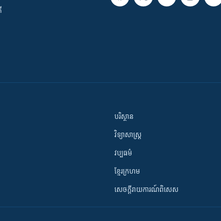
ី
បរិស្ថាន
វិទ្យាសាស្រ្ត
វប្បធម៌
ខ្មែរក្រហម
សេចក្តីរាយការណ៍ពិសេស