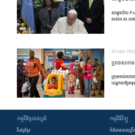
រចនា
សម្ព័ន្ធ​
សម្តេច​ប៉ាប​ Fra
រំលង​
របស់​អ.ស.បនៅ​ក្
និង​
ចូល​
ទៅ​
កាន់​
ទំព័រ​
23 កក្កដា 2015
ស្វែង​
ប្រទេស​កេនយ
រក
ក្រុម​​អាល់សាបាប
បណ្តាល​ឱ្យ​មនុស្
កម្មវិធី​ទូរទស្សន៍
កម្មវិធី​វិទ្យុ
វីដេអូ​ខ្មែរ
ព័ត៌មាន​ពេល​ព្រឹ