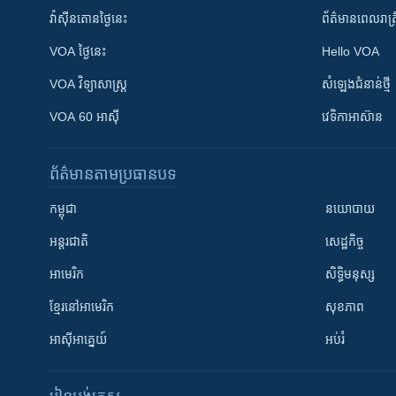
វ៉ាស៊ីនតោន​ថ្ងៃ​នេះ
ព័ត៌មាន​​ពេល​រាត្រ
VOA ថ្ងៃនេះ
Hello VOA
VOA ​វិទ្យាសាស្ត្រ
សំឡេង​ជំនាន់​ថ្មី
VOA 60 អាស៊ី
វេទិកា​អាស៊ាន
ព័ត៌មាន​តាមប្រធានបទ​
កម្ពុជា
នយោបាយ
អន្តរជាតិ
សេដ្ឋកិច្ច
អាមេរិក
សិទ្ធិមនុស្ស
ខ្មែរ​នៅអាមេរិក
សុខភាព
អាស៊ីអាគ្នេយ៍
អប់រំ