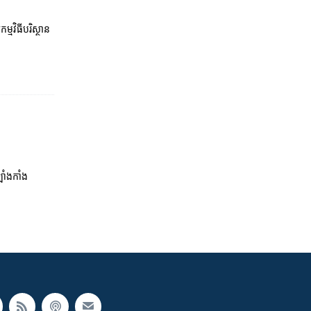
្មវិធី​បរិស្ថាន​
ាំងកាំង​​