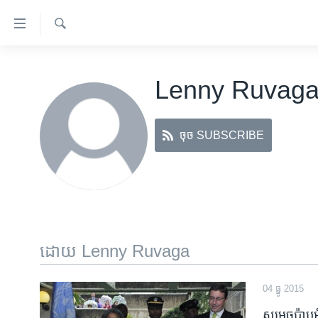
ភ្ជាប់​
ទៅ​
គេហទំព័រ​
ស្វែង​
កម្ពុជា
រក
ទាក់ទង
Lenny Ruvag
អន្តរជាតិ
រំលង​
និង​
អាមេរិក
ចូល​
ចុច SUBSCRIBE
ចិន
ទៅ​​
ទំព័រ​
ហេឡូវីអូអេ
ព័ត៌មាន​​
កម្ពុជាច្នៃប្រតិដ្ឋ
តែ​
ម្តង
ព្រឹត្តិការណ៍ព័ត៌មាន
រំលង​
ទូរទស្សន៍ / វីដេអូ​
ដោយ Lenny Ruvaga
និង​
ចូល​
វិទ្យុ / ផតខាសថ៍
ទៅ​
04 ធ្នូ 2015
កម្មវិធីទាំងអស់
ទំព័រ​
សម្តេច​ប៉ាប​