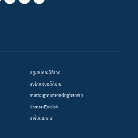
អក្ខរកម្មសារព័ត៌មាន
សេរីភាពសារព័ត៌មាន
ការបោះឆ្នោតនៅអាមេរិកឆ្នាំ២០២០
Khmer-English
បទវិចារណកថា