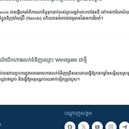
ncis បាន​ផ្ញើ​សារ​អំពី​ការ​យក​ចិត្ត​ទុកដាក់​​របស់​ព្រះ​អង្គ​ចំពោះ​ភព​ផែនដី ​ទៅ​កាន់​ការិយាល័យ​​កម
នុង​ទីក្រុង​ណៃរ៉ូប៊ី (Nairobi) ហើយ​បាន​អំពាវនាវ​ឲ្យ​មាន​វិធានការ​រឹងមាំ​។
៉ា​បើក​ហាង​លក់​ទំនិញ​ឈ្មោះ​ Westgate​ ជា​ថ្មី
់​បាន​វាយ​ប្រហារ​ក្នុង​អគារ​មាន​ហាង​លក់​ទំនិញ​ច្រើន​នេះ​ដោយ​ធ្វើ​ឱ្យ​កង​កម្លាំង​សន្តិសុខ​ស្រឡ
ស​៦៧​ស្លាប់​ និង​ធ្វើ​ឱ្យ​មនុស្ស​រាប់រយ​នាក់​ទៀត​ត្រូវ​របួស។​
បណ្តាញ​សង្គម
ក