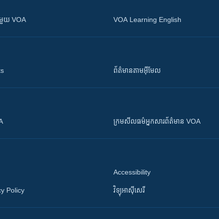
ស​​ជាមួយ VOA
VOA Learning English
ts
ព័ត៌មាន​តាម​អ៊ីមែល
OA
ក្រម​​​សីលធម៌​​​អ្នក​​​សារព័ត៌មាន VOA
Accessibility
y Policy
វិទ្យុ​អាស៊ី​សេរី