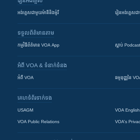
រៀន​​អង់គ្លេស
អង់គ្លេស​ជាមួយ​ម៉ានី​និង​ម៉ូរី
រៀន​​​​​​អង់គ្លេ
ទទួល​ព័ត៌មាន​តាម
កម្មវិធី​ព័ត៌មាន VOA App
ស្តាប់ Podcas
អំពី​ VOA & ទំនាក់ទំនង
អំពី​ VOA
ធម្មនុញ្ញ​នៃ V
គេហទំព័រ​​ទាក់ទង
USAGM
VOA English
VOA Public Relations
VOA's Privac