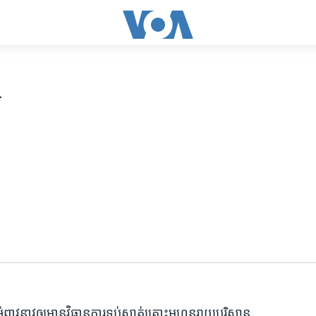
a
អំពាវនាវ​ឲ្យ​មាន​វិធានការ​ទប់ស្កាត់​គ្រោះ​មហន្តរាយ​បរិស្ថាន