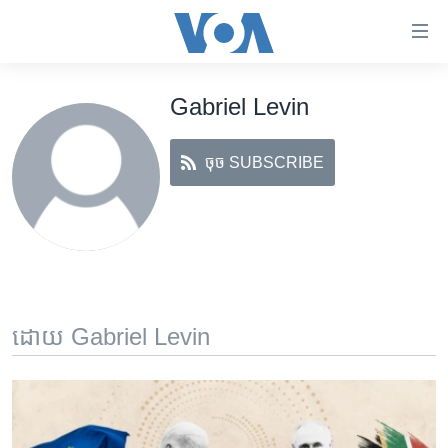
ភ្ជាប់​
ទៅ​
គេហទំព័រ​
Gabriel Levin
កម្ពុជា
ទាក់ទង
រំលង​
អន្តរជាតិ
និង​
ចុច SUBSCRIBE
អាមេរិក
ចូល​
ទៅ​​
ចិន
ទំព័រ​
ហេឡូវីអូអេ
ព័ត៌មាន​​
តែ​
កម្ពុជាច្នៃប្រតិដ្ឋ
ម្តង
ព្រឹត្តិការណ៍ព័ត៌មាន
រំលង​
ដោយ Gabriel Levin
និង​
ទូរទស្សន៍ / វីដេអូ​
ចូល​
វិទ្យុ / ផតខាសថ៍
ទៅ​
ទំព័រ​
កម្មវិធីទាំងអស់