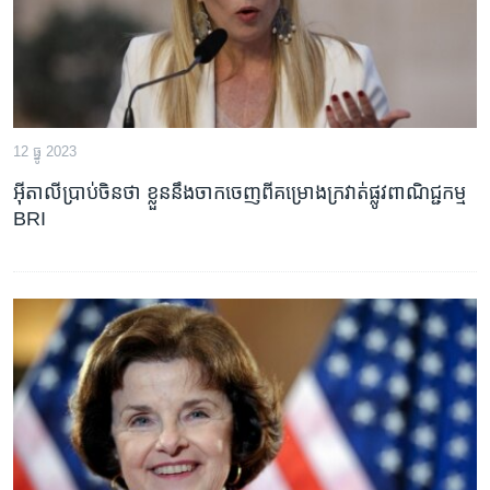
12 ធ្នូ 2023
អ៊ីតាលីប្រាប់ចិនថា ខ្លួននឹងចាកចេញពីគម្រោងក្រវាត់ផ្លូវពាណិជ្ជកម្ម
BRI