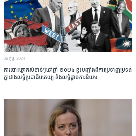
រចនា
សម្ព័ន្ធ​
Khmer English
រំលង​
និង​
បណ្តាញ​សង្គម
ចូល​
ទៅ​
កាន់​
ទំព័រ​
ភាសា
06 កុម្ភៈ 2024
ស្វែង​
រក
ការបោះឆ្នោតសំខាន់ៗនៅឆ្នាំ ២០២៤ ឆ្លុះបញ្ចាំងពីការប្រទាញប្រទង់
គ្នារវាងលទ្ធិប្រជាធិបតេយ្យ និងលទ្ធិផ្តាច់ការនិយម