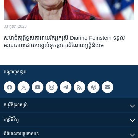
03 តុលា 2023
សមាជិក​ព្រឹទ្ធសភា​អាមេរិក​អ្នកស្រី Dianne Feinstein ទទួល​
មរណភាព​ដោយ​បន្សល់​ទុក​នូវ​កេរដំណែល​ស្ត្រី​និយម
បណ្តាញ​សង្គម
កម្មវិធី​ទូរទស្សន៍
កម្មវិធី​វិទ្យុ
ព័ត៌មាន​តាមប្រធានបទ​