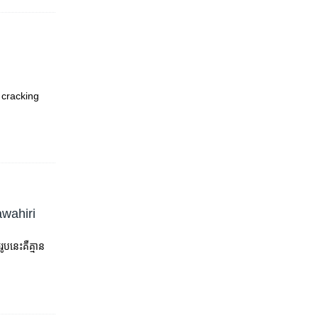
 cracking
awahiri
​នេះ​គឺ​គ្មាន​