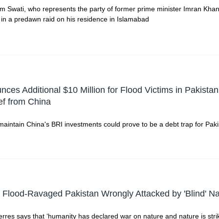
m Swati, who represents the party of former prime minister Imran Kha
 in a predawn raid on his residence in Islamabad
ces Additional $10 Million for Flood Victims in Pakista
ef from China
 maintain China's BRI investments could prove to be a debt trap for Pak
 Flood-Ravaged Pakistan Wrongly Attacked by 'Blind' Na
rres says that ‘humanity has declared war on nature and nature is stri