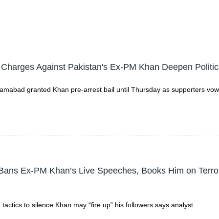
 Charges Against Pakistan's Ex-PM Khan Deepen Politic
slamabad granted Khan pre-arrest bail until Thursday as supporters vow 
 Bans Ex-PM Khan’s Live Speeches, Books Him on Terro
actics to silence Khan may “fire up” his followers says analyst