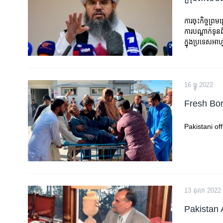
រចនា
សម្ព័ន្ធ​
ការ​ចុះ​កិច្ច
រំលង​
ការ​បណ្តាក់​ទុន​​
និង​
ក្នុង​ប្រទេស​អាហ
ចូល​
ទៅ​
កាន់​
ទំព័រ​
16 ធ្នូ 2022
ស្វែង​
Fresh Bor
រក
Pakistani of
13 តុលា 2022
Pakistan 