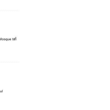
iya Mosque នៅ​
ul