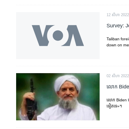
12 សីហា 2022
Survey: J
Taliban fore
down on me
02 សីហា 2022
លោក Biden 
លោក Biden បាន​ថ្
ទៀត​ទេ»។