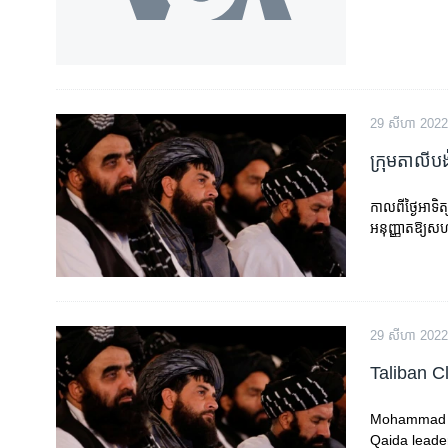
29 សីហា 2022
ក្រុម​តាលីបង
កាលពី​ថ្ងៃ​អាទិត
អនុញ្ញាត​ឱ្យ​សហរ
29 សីហា 2022
Taliban C
Mohammad Yaq
Qaida leader