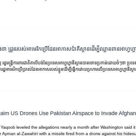
់​ថា ដ្រូន​របស់​អាមេរិក​ប្រើ​ដែន​អាកាស​ប៉ាគីស្ថាន​ដើម្បី​ឈ្លានពាន​អាហ្វហ្គ
្យ រដ្ឋមន្ត្រី​ការពារ​ជាតិ​តាលីបង់​នៃ​ប្រទេស​អាហ្វហ្គានីស្ថាន​បាន​ចោទ​ប្រកាន់​ដោយ​ចំៗ​ថា ​ប្រទេ
ដ្ឋ​អាមេរិក​ប្រើប្រាស់​ដែន​អាកាស​របស់​ខ្លួន​ដើម្បី​ធ្វើការ​វាយប្រហារ​លើ​ប្រទេស​អាហ្វហ្គានីស្ថ
laim US Drones Use Pakistan Airspace to Invade Afgh
oob leveled the allegations nearly a month after Washington said it k
 Ayman al-Zawahiri with a missile fired from a drone against his hideout