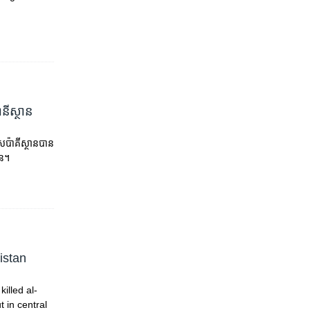
ានីស្ថាន
ស​ប៉ាគីស្ថាន​បាន​
ាន។
anistan
illed al-
 in central