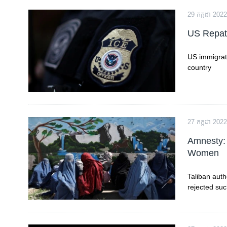
29 កក្កដា 2022
US Repatr
US immigrat
country
27 កក្កដា 2022
Amnesty: 
Women
Taliban auth
rejected su