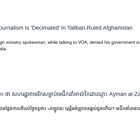
ournalism Is 'Decimated' in Taliban-Ruled Afghanistan
ign ministry spokesman, while talking to VOA, denied his government is
dia
ថា សហរដ្ឋ​អាមេរិក​សម្លាប់​មេដឹកនាំ​អាល់កៃដា​ឈ្មោះ Ayman al-Z
លែង​កាលពី​យប់​ថ្ងៃ​ចន្ទ​ថា៖ «ឥឡូវ​នេះ យុត្តិធម៌​ត្រូវ​បាន​ផ្ដល់​ជូន​ហើយ។ មេដឹកនាំ​ភេរវករ​រូប