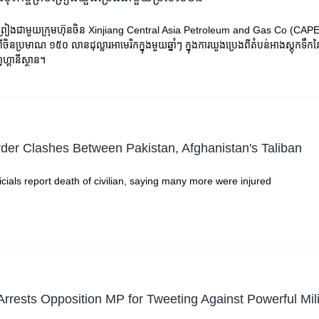
ព្រមព្រៀង​ជាមួយ​ក្រុមហ៊ុន​ចិន​ Xinjiang Central Asia Petroleum and Gas Co (CAPEI
ពី​ចិន​ប្រមាណ​ ១៥០​ លាន​ដុល្លារ​អាមេរិក​ក្នុង​មួយ​ឆ្នាំៗ ក្នុង​ការ​​ឃួង​ប្រេង​ពី​តំបន់​អាង​​ស្តុក​ទឹក
្វហ្គានីស្ថាន។
der Clashes Between Pakistan, Afghanistan's Taliban
ficials report death of civilian, saying many more were injured
Arrests Opposition MP for Tweeting Against Powerful Mili