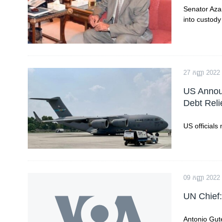
Senator Aza
into custody
27 កញ្ញា 2022
US Announ
Debt Reli
US officials
09 កញ្ញា 2022
UN Chief:
Antonio Gute