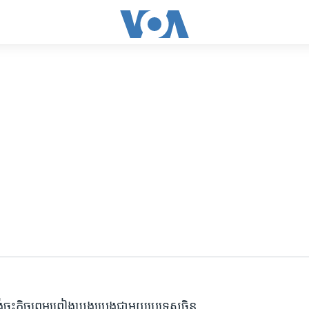
់​​​ចុះកិច្ចព្រមព្រៀង​ឃួង​ប្រេង​ជាមួយ​ប្រទេស​ចិន