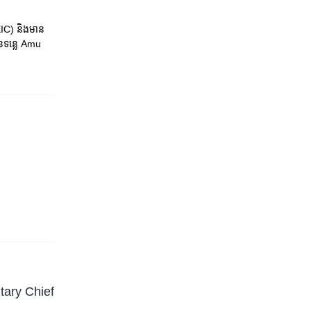
C) ​និង​មាន​
​នៃ​​ទន្លេ Amu
tary Chief