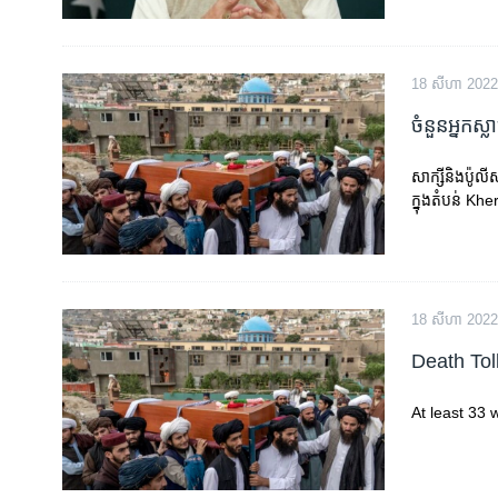
18 សីហា 2022
ចំនួន​អ្នកស្ល
សាក្សី​និង​ប៉ូល
ក្នុង​តំបន់ Kh
18 សីហា 2022
Death Tol
At least 33 