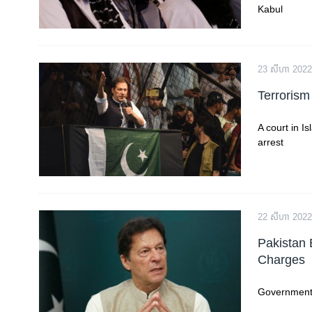
Kabul
23 សីហា 2022
Terrorism
A court in I
arrest
22 សីហា 2022
Pakistan
Charges
Government t