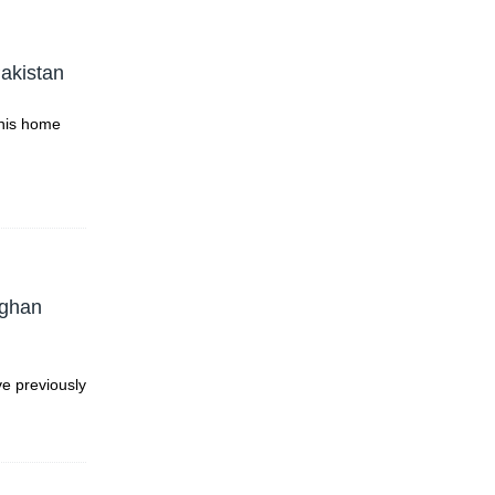
Pakistan
 his home
fghan
ve previously