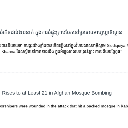
ាប់​កើន​ដល់​២១នាក់ ក្នុង​ការ​បំផ្ទុះ​គ្រាប់បែក​នៅ​ប្រទេស​អាហ្វហ្គានីស្ថាន
ីស​បាន​និយាយ​ថា ​ការ​ផ្ទុះ​យ៉ាងខ្លាំង​បាន​កើត​ឡើង​នៅ​ក្នុង​វិហារ​សាសនា​អ៊ីស្លាម​ Siddiqu
er Khanna ដែល​ស្ថិតនៅ​ភាគខាងជើង ក្នុង​អំឡុង​ពេល​បន់ស្រន់​ព្រះ កាល​ពី​យប់​ថ្ងៃពុធ។
l Rises to at Least 21 in Afghan Mosque Bombing
worshipers were wounded in the attack that hit a packed mosque in Kab