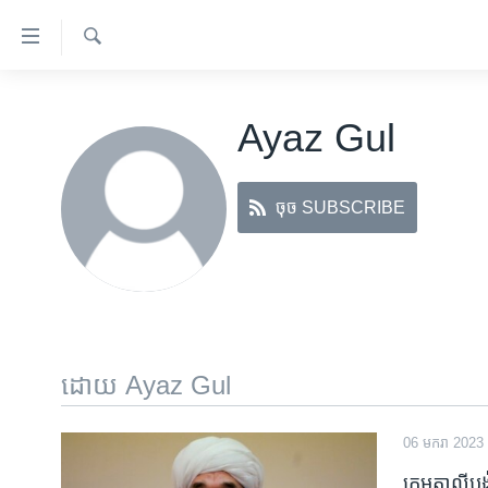
ភ្ជាប់​
ទៅ​
គេហទំព័រ​
ស្វែង​
កម្ពុជា
រក
ទាក់ទង
Ayaz Gul
អន្តរជាតិ
រំលង​
និង​
អាមេរិក
ចូល​
ចុច SUBSCRIBE
ចិន
ទៅ​​
ទំព័រ​
ហេឡូវីអូអេ
ព័ត៌មាន​​
កម្ពុជាច្នៃប្រតិដ្ឋ
តែ​
ម្តង
ព្រឹត្តិការណ៍ព័ត៌មាន
រំលង​
ទូរទស្សន៍ / វីដេអូ​
ដោយ Ayaz Gul
និង​
ចូល​
វិទ្យុ / ផតខាសថ៍
ទៅ​
06 មករា 2023
កម្មវិធីទាំងអស់
ទំព័រ​
ក្រុម​តាលីបង