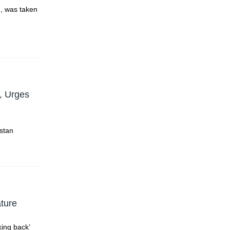
n, was taken
n, Urges
istan
ture
king back’