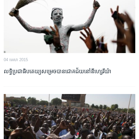
រចនា
សម្ព័ន្ធ​
Khmer English
រំលង​
និង​
បណ្តាញ​សង្គម
ចូល​
ទៅ​
កាន់​
ទំព័រ​
ភាសា
04 មេសា 2015
ស្វែង​
រក
លទ្ធិ​ប្រជាធិបតេយ្យ​សម្រេច​​បាន​ជោគជ័យ​​នៅ​នីហ្សេរីយ៉ា