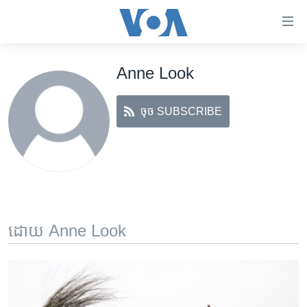
ភ្ជាប់​
ទៅ​
គេហទំព័រ​
Anne Look
កម្ពុជា
ទាក់ទង
រំលង​
អន្តរជាតិ
និង​
ចុច SUBSCRIBE
អាមេរិក
ចូល​
ទៅ​​
ចិន
ទំព័រ​
ហេឡូវីអូអេ
ព័ត៌មាន​​
តែ​
កម្ពុជាច្នៃប្រតិដ្ឋ
ម្តង
ព្រឹត្តិការណ៍ព័ត៌មាន
រំលង​
ដោយ Anne Look
និង​
ទូរទស្សន៍ / វីដេអូ​
ចូល​
វិទ្យុ / ផតខាសថ៍
ទៅ​
ទំព័រ​
កម្មវិធីទាំងអស់