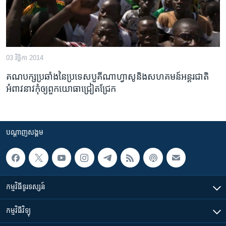
03 វិច្ឆិកា 2014
គណបក្ស​ប្រឆាំង​នៃ​ប្រទេស​បួគីណាហ្វាសូ​និង​សហគមន៍​អន្តរជាតិ​​
អំពាវនាវ​កុំ​ឲ្យ​ពួក​យោ​ធា​ជ្រៀត​ជ្រែក
បណ្តាញ​សង្គម
កម្មវិធី​ទូរទស្សន៍
កម្មវិធី​វិទ្យុ