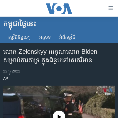
ភ្ជាប់​
ទៅ​
គេហទំព័រ​
កម្ពុជាថ្ងៃនេះ
កម្ពុជា
ទាក់ទង
រំលង​
កម្មវិធី​នីមួយៗ
អត្ថបទ​
អំពី​កម្មវិធី​
អន្តរជាតិ
និង​
អាមេរិក
ចូល​
លោក Zelenskyy អរគុណ​លោក Biden
ទៅ​​
ចិន
សម្រាប់​ការ​គាំទ្រ ក្នុង​ជំនួប​នៅ​សេតវិមាន
ទំព័រ​
ហេឡូវីអូអេ
ព័ត៌មាន​​
22 ធ្នូ 2022
តែ​
កម្ពុជាច្នៃប្រតិដ្ឋ
AP
ម្តង
ព្រឹត្តិការណ៍ព័ត៌មាន
រំលង​
និង​
ទូរទស្សន៍ / វីដេអូ​
ចូល​
វិទ្យុ / ផតខាសថ៍
ទៅ​
ទំព័រ​
កម្មវិធីទាំងអស់
No media source currently available