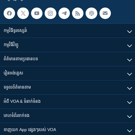
កម្មវិធី​ទូរទស្សន៍
កម្មវិធី​វិទ្យុ
ព័ត៌មាន​តាមប្រធានបទ​
រៀន​​អង់គ្លេស
ទទួល​ព័ត៌មាន​តាម
អំពី​ VOA & ទំនាក់ទំនង
គេហទំព័រ​​ទាក់ទង
ទាញយក​ App ផ្សេងៗ​របស់​ VOA