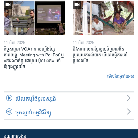
11 មីនា 2025
11 មីនា 2025
កិច្ចសន្ទនា VOA៖ ការ​បញ្ចាំង​ខ្សែ
ជីវភាពពលករខ្មែរមួយចំនួននៅតែ
ភាពយន្ត ‘Meeting with Pol Pot’ ឬ
ប្រឈមការលំបាក បើទោះធ្វើការនៅ
«ការណាត់ជួប​ជាមួយ​ ប៉ុល ពត» នៅ
ប្រទេសថៃ
ទីក្រុងញូវយ៉ក​
មើល​វីដេអូ​ទាំង​អស់
មើល​កម្មវិធី​ទូរទស្សន៍
ចុចស្តាប់កម្មវិធីវិទ្យុ
បណ្តាញ​សង្គម