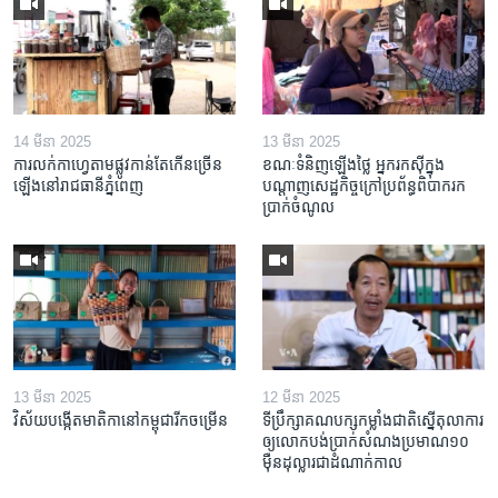
14 មីនា 2025
13 មីនា 2025
ការលក់​កាហ្វេ​តាម​ផ្លូវ​កាន់តែ​កើន​ច្រើន​
ខណៈទំនិញឡើងថ្លៃ អ្នករកស៊ីក្នុង​
ឡើង​នៅ​រាជធានី​ភ្នំពេញ
បណ្តាញ​សេដ្ឋកិច្ចក្រៅ​ប្រព័ន្ធពិបាក​រក​
ប្រាក់​ចំណូល
13 មីនា 2025
12 មីនា 2025
វិស័យ​បង្កើត​មាតិកា​នៅ​កម្ពុជា​រីក​ចម្រើន
ទីប្រឹក្សា​គណបក្ស​កម្លាំង​ជាតិ​ស្នើ​តុលាការ​
ឲ្យ​លោក​បង់ប្រាក់​សំណង​ប្រមាណ​១០​
ម៉ឺន​ដុល្លារ​ជា​ដំណាក់កាល