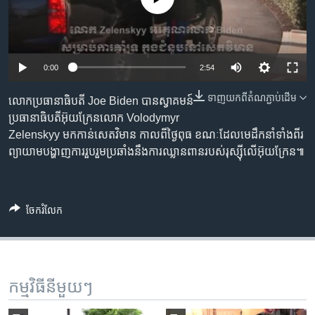
រចនា
សម្ព័ន្ធ​
Khmer English
រំលង​
និង​
បណ្តាញ​សង្គម
0:00
2:54
ចូល​
ទៅ​
ទាញ​យក​ពី​តំណភ្ជាប់​ដើម
លោក​ប្រធានាធិបតី Joe Biden បាន​ស្វាគមន៍​
កាន់​
ប្រធានាធិបតី​អ៊ុយក្រែន​លោក Volodymyr
ទំព័រ​
ភាសា
Zelenskyy មក​កាន់​សេតវិមាន កាល​ពី​ថ្ងៃ​ពុធ ខណៈ​ដែល​មេដឹកនាំ​ទាំងពីរ​
ស្វែង​
ព្យាយាម​បង្ហាញ​ការរួបរួម​ប្រឆាំង​នឹង​ការឈ្លានពាន​របស់​រុស្ស៊ី​លើ​អ៊ុយក្រែន៕
រក
ចែករំលែក
កម្មវិធី​នីមួយៗ