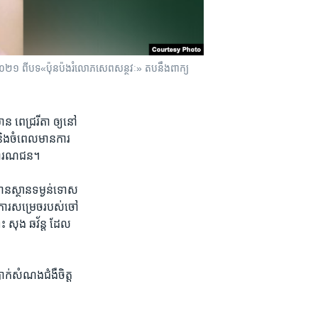
ាំ២០២១ ពី​បទ​«ប៉ុន​ប៉ង​រំលោភ​សេព​សន្ថវៈ» តប​នឹង​ពាក្យ​
 ពេជ្រ​រីតា ​ឲ្យ​នៅ​
និង​ចំ​ពេល​មាន​ការ​
សាធារណ​ជន។​
ាន​ស្ថាន​ទម្ងន់​ទោស​
 ការ​សម្រេច​របស់​ចៅ
ោះ ​សុង ឆវ័ន្ត ​ដែល​
់​សំណង​ជំងឺ​ចិត្ត​