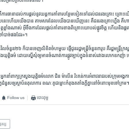
​សម្រាប់​គ្រប់​ភាគី​ទំនាស់។​
ត​ គឺ​ការ​ធានា​ដល់​ការ​ផ្តល់​នូវ​យន្ត​ការ​គាំពារ​បន្ថែម​ទៀត​ទៅ​ដល់​ជន​រងគ្រោះ ព្រោ
ែប​នេះ​ហើយ​យើង​បាន​ តាម​សារ​ដែល​យើង​បាន​ឃើញ​នេះ​ គឺ​ជន​រង​គ្រោះ​ហ្នឹង​ គឺ​ហាក់​ដ
វ​ចិត្ត​ខ្លាំង​ណាស់​ អ៊ីចឹង​ការ​ដែល​ផ្តល់​គាំពារ​ខាង​ពិគ្រោះ​យោបល់​ផ្លូវ​ចិត្ត​ ហើយ​និង​ផ្ត
​ចាំបាច់​ផង​ដែរ»។​
វិល​ចំនួន​២៦​ ក៏​បាន​ចេញ​លិខិត​ចំហ​មួយ​ ផ្ញើ​ជូន​រដ្ឋមន្ត្រី​ចំនួន​៣​រូប ​គឺ​រដ្ឋមន្ត្រី​ក្រ
រសួង​យុត្តិធម៌ ​ដោយ​ស្នើ​សុំឲ្យ​មាន​ចំណាត់​ការ​ផ្លូវ​ច្បាប់​ក្នុង​ទំនាស់​រវាង​លោក​ឧកញ
អ្នក​នាំពាក្យ​ក្រសួង​យុត្តិធម៌​លោក ​ជិន​ ម៉ាលីន​ រិះគន់​ការ​អំពាវនាវ​របស់​ក្រុម​អង្គកា
តួ​ជំនួស​ឲ្យ​ស្ថាប័ន​តុលាការ​ ​ខណៈ​គូ​ជម្លោះ​កំពុង​តតាំង​ក្តី​គ្នា​នៅ​ចំពោះ​មុខ​ចៅ​ក្រម៕
Follow us
បោះពុម្ព
មនុស្ស