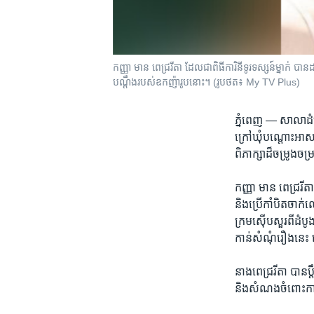
កញ្ញា មាន ពេជ្ររីតា ដែល​ជា​ពិធី​ការិនី​ទូរ​ទស្សន៍​ម្នាក់ 
បណ្តឹង​របស់​ឧកញ៉ា​រូប​នោះ។ (រូបថត៖ My TV Plus)
ភ្នំពេញ —
សាលា​ដំប
ក្រៅ​ឃុំ​បណ្តោះ​អាសន
ពិភាក្សា​ដ៏​ចម្រូង​ច
កញ្ញា ​មាន ពេជ្ររីតា
និង​ប្រើ​កាំបិត​ចា
ក្រម​ស៊ើប​សួរពី​ដំបូង​
កាន់​សំណុំ​រឿង​នេះ
នាង​ពេជ្ររីតា ​បាន​
និង​សំណង​ចំពោះ​ការ​ខ