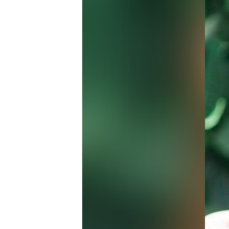
រចនា
សម្ព័ន្ធ​
រំលង​
និង​
ចូល​
ទៅ​
កាន់​
ទំព័រ​
ស្វែង​
រក