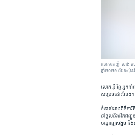
លោក​ឧកញ៉ា ហេង សៀ ដែល​ត
ឆ្នាំ២០២១ ពី​បទ​«ប៉ុ
លោក ​អ៊ី រិន្ទ ​អ្នក​
សម្រេច​ដោះ​លែង​កញ្ញា
ទំនាស់​រវាង​ពិធីការ
នាំចូល​និង​ដឹក​ជញ្ជ
បណ្តាញ​សង្គម ​និង​តា