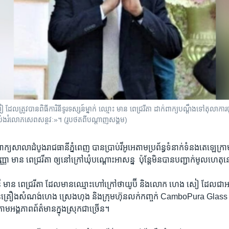
្រូវបាន​ពិធី​ការិនី​ទូរ​ទស្សន៍​ម្នាក់ ឈ្មោះ មាន ពេជ្ររីតា ដាក់​ពាក្យ​បណ្តឹង​ទៅ​តុលា​ការ​ច
ន​ប៉ង​រំលោភ​សេព​សន្ថវៈ»។ (រូបថតពីបណ្តាញសង្គម)
នាំពាក្យ​សាលា​ដំបូង​រាជធានី​ភ្នំពេញ ​បាន​ប្រាប់​វីអូអេ​តាម​ប្រព័ន្ធ​ទំនាក់​ទំនង​តេឡេក្
 ​មាន ពេជ្ររីតា ​ឲ្យ​នៅក្រៅ​ឃុំ​បណ្តោះ​អាសន្ន ​ ប៉ុន្តែ​មិន​បាន​បញ្ជាក់​មូលហេតុ​
ិនី​ មាន ​ពេជ្ររីតា​ ដែល​មាន​ឈ្មោះ​ហៅ​ក្រៅ​ថា​យូប៊ី​ និង​លោក​ ហេង សៀ​ ដែល​ជា​អគ
ូន​គ្រឿង​សំណង់​ហេង ស្រេងហុង ​និង​ក្រុមហ៊ុន​លក់​កញ្ចក់​ CamboPura Glass​ បាន​
ម​អង្គភាព​ព័ត៌មាន​ក្នុង​ស្រុក​ជា​ច្រើន។​