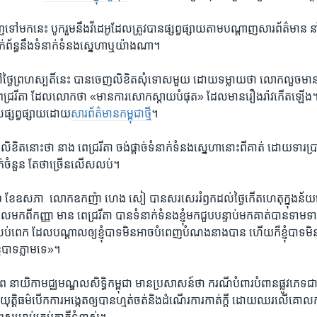
ៅ​វិញ​ទៅ​មក​នេះ ​បូក​រួម​នឹង​វីដេអូ​ដែល​ត្រូវ​បាន​ផ្សព្វផ្សាយ​តាម​បណ្តាញ​សារ​ព័ត៌មាន​ នាំ
់ព័ន្ធ​នឹង​ទំនាក់​ទំនងស្នេហា​ឬ​យ៉ាងណា។​
ៃ​ព្រហស្បតិ៍​នេះ​ បាន​ចេញ​លិខិត​សុំទោស​មួយ​ ដោយ​ទម្លាយ​ថា​ លោក​លួច​មាន​ទ
េជ្រ​រីតា​ ដែល​លោក​ថា​ «មាន​ការ​សោក​ស្តាយ​បំផុត»​ ដែល​មាន​រឿង​រ៉ាវ​កើត​ឡើង។
ល​ផ្សព្វផ្សាយ​ដោយ​
សារ​ព័ត៌មាន​កម្ពុជា​ថ្
មី។​
លិខិត​នោះ​ថា​ នាង ពេជ្រ​រីតា ​ចង់​ផ្តាច់​ទំនាក់​ទំនង​ស្នេហា​នោះ​ពី​គាត់ ​ដោយ​ទារ​ប្រ
​ចំនួន ​តែ​ថា​ច្រើន​លើស​លប់។​
ៃ​ទី​១១ ​ខែ​ឧសភា ​ លោក​ឧកញ៉ា​ ហេង សៀ ​បាន​សរសេរ​រំឭក​ដល់​ថ្ងៃ​កើតហេតុ​ក្នុង​ន័យ
មក​ពី​កញ្ញា ​មាន ​ពេជ្ររីតា ​បាន​ទំនាក់​ទំនង​ខ្ញុំ​មក​ជួប​បន្ទាប់​មក​គាត់​បាន​ទាម​ទារ
​ពេក ​ដែល​បណ្តាល​ឲ្យ​ខ្ញុំ​បាទ​មិន​អាច​បំពេញ​បំណង​នាង​បាន​ ហើយ​ក៏​ខ្ញុំ​បាទ​មិន​
ុំ​បាទ​ភ្លាម​ទេ»។​
នាយិកា​មជ្ឈមណ្ឌល​សិទ្ធិ​កម្ពុជា​ មាន​ប្រសាសន៍​ថា​ ករណី​បំពារ​បំពាន​ផ្លូវ​ភេទ​ជា​បញ្
័ន​យុត្តិធម៌​បើក​ការ​អង្កេត​ឲ្យ​បាន​ហ្មត់​ចត់​និង​ដំណើរ​ការ​កាត់​ក្តី​ ដោយ​ឈរ​លើ​គោ