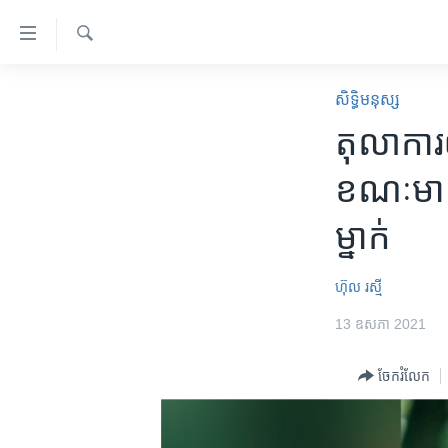
ភ្ជាប់​
ទៅ​
គេហទំព័រ​
ស្វែង​
កម្ពុជា
រក
សិទ្ធិ​មនុស្ស
ទាក់ទង
អន្តរជាតិ
តុលាការ​ឲ
រំលង​
និង​
អាមេរិក
ខណៈ​មាន
ចូល​
ចិន
ទៅ​​
ម្នាក់
ទំព័រ​
ហេឡូវីអូអេ
ព័ត៌មាន​​
កម្ពុជាច្នៃប្រតិដ្ឋ
តែ​
ហ៊ុល រស្មី
ម្តង
ព្រឹត្តិការណ៍ព័ត៌មាន
13 ឧសភា 2021
រំលង​
ទូរទស្សន៍ / វីដេអូ​
និង​
ចែករំលែក
ចូល​
វិទ្យុ / ផតខាសថ៍
ទៅ​
កម្មវិធីទាំងអស់
ទំព័រ​