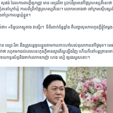
ផង់ ​ដែល​ការពារ​ក្តី​ឲ្យ​កញ្ញា ​មាន ​ពេជ្ររីតា ប្រាប់​វីអូអេ​នៅ​ថ្ងៃ​ព្រហស្បតិ៍​នេះ​ថា​ 
ន​ស្ថិត​នៅ​ក្រៅ​ឃុំ ​កាល​ពី​ព្រឹក​ថ្ងៃ​ព្រហស្បតិ៍​នេះ។ ​លោក​អះអាង​ថា​ ចៅក្រម​ស៊ើប​ស
ំទ្រ​ការ​បន្ត​ឃុំ​ខ្លួន។​
«ទីមួយ​ភស្តុតាង​ វា​ស្ទើរ។ ​ ទីពីរ​ពាក់ព័ន្ធ​ខ្លាំង ​គឺ​បញ្ហា​សុខភាព​កូន​ក្តី​ខ្ញុំ​តែ​ម្
 ​ពេជ្រ រីតា ​នឹង​ត្រូវ​បន្ត​ចូល​ខ្លួន​តាម​ការ​កោះ​ហៅ​របស់​តុលាការ​នៅ​ថ្ងៃ​មុខ។​ មេធាវី
ជាក់​ថា ​រហូត​មក​ដល់​ពេល​នេះ​កូនក្តី​មាន​ស្មារតី​ល្អ​ឡើង​វិញ ហើយ​ក៏​នៅ​បន្ត​ច្រាន​
ច​យក​ទូរស័ព្ទ​និង​ចាក់​លោក​ឧកញ៉ា​ ហេង សៀ ​ឲ្យ​រង​របួស​នោះ។​