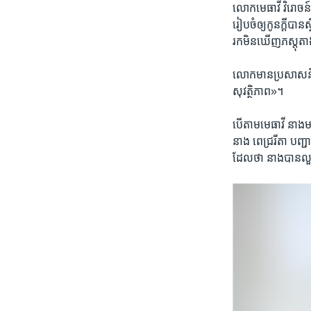
លោក​មេធាវី ​វិរោចន៍ សុ
រៀបចំ​ឲ្យ​កូន​ក្តី​បា
រក​មិន​ឃើញ​ភស្តុតាង​គា
លោក​មាន​ប្រសាសន៍​ថា៖​ 
សុវត្ថិភាព»។​
បើ​តាម​មេធាវី​ នាង​មាន
នាង​ ពេជ្រ​រីតា​ បញ្
ដែល​ថា​ នាង​បាន​លួ