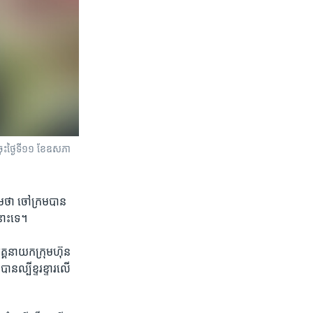
ុះ​ថ្ងៃ​ទី​១១ ខែ​ឧសភា
រាម​ថា​ ចៅក្រម​បាន​
នោះ​ទេ។​
្គ​នាយក​ក្រុមហ៊ុន​
ល្បី​ខ្ទរខ្ទារ​លើ​