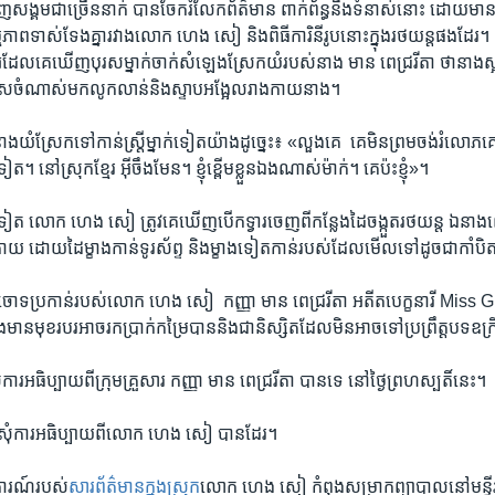
ញ​សង្គម​ជា​ច្រើន​នាក់​ បាន​ចែក​រំលែក​ព័ត៌មាន​ ពាក់ព័ន្ធ​នឹង​ទំនាស់​នោះ​ ដោយ​មាន​ទាំង​
ាព​ទាស់​ទែង​គ្នា​រវាង​លោក​ ហេង​ សៀ ​និង​ពិធីការិនី​រូប​នោះ​ក្នុង​រថយន្ត​ផង​ដែរ។​ 
ូ​ដែល​គេ​ឃើញ​បុរស​ម្នាក់​ចាក់​សំឡេង​ស្រែក​យំ​របស់​នាង​ មាន​ ពេជ្រ​រីតា​ ថា​នាង​ស្អប់
ុស​ចំណាស់​មក​លូក​លាន់​និង​ស្ទាប​អង្អែល​រាង​កាយ​នាង។ ​
ះ​ នាង​យំ​ស្រែក​ទៅ​កាន់​ស្ត្រី​ម្នាក់​ទៀត​យ៉ាង​ដូច្នេះ៖​ «លួង​គេ ​ គេ​មិន​ព្រម​ចង់​រំលោ
ៅ​ស្រុក​ខ្មែរ ​អុីចឹង​មែន។​ ខ្ញុំ​ខ្ពើម​ខ្លួន​ឯង​ណាស់​ម៉ាក់​។​ គេ​ប៉ះ​ខ្ញុំ»។​
្សេង​ទៀត ​លោក ហេង សៀ ​ត្រូវ​គេ​ឃើញ​បើក​ទ្វារ​ចេញ​ពី​កន្លែង​ដៃ​ចង្កួត​រថយន្ត ​ឯ​នាង
ក្រោយ​ ដោយ​ដៃ​ម្ខាង​កាន់​ទូរស័ព្ទ​ និង​ម្ខាង​ទៀត​កាន់​របស់​ដែល​មើល​ទៅ​ដូច​ជា​កាំបិត
រ​ចោទ​ប្រកាន់​របស់​លោក​ ហេង​ សៀ ​ កញ្ញា​ មាន ពេជ្ររីតា​ អតីត​បេក្ខនារី​ Mi
​មាន​មុខ​របរ​អាច​រក​ប្រាក់​កម្រៃ​បាន​និង​ជា​និស្សិត​ដែល​មិន​អាច​ទៅ​ប្រព្រឹត្ត​បទ​ឧក្រិ
ំ​ការ​អធិប្បាយ​ពី​ក្រុម​គ្រួសារ ​កញ្ញា​ មាន ​ពេជ្ររីតា ​បាន​ទេ ​នៅ​ថ្ងៃ​ព្រហស្បតិ៍​នេះ។​
ាច​សុំ​ការ​អធិប្បាយ​ពី​លោក ​ហេង សៀ​ បាន​ដែរ។​
ការណ៍​របស់​
សារ​ព័ត៌មាន​ក្នុង​ស្រុក
លោក ​ហេង ​សៀ ​កំពុង​សម្រាក​ព្យាបាល​នៅ​មន្ទីរ