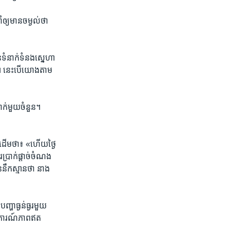
​ឲ្យ​មាន​ចម្ងល់​ថា​
ំនាក់​ទំនង​ស្នេហា​
​ នេះ​បើ​យោង​តាម​
ាក់​មួយ​ចំនួន។​
​ដើម​ថា៖ ​«ហើយ​ថ្ងៃ​
​ប្រាក់​ផ្តាច់​ចំណង​
នឹក​ស្មាន​ថា​ នាង​
ហា​ធ្ងន់ធ្ងរ​មួយ​
ល​ការណ៍​ភាព​ឥត​