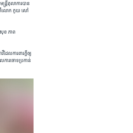
មន្ត្រី​តុលាការ​បាន​
ួរ​គឺ​លោក ​កូយ សៅ ​
តង​សុខ ភាព​
​ដែល​ការពារ​ក្តី​ឲ្យ​
ចោល​ការ​ចោទ​ប្រកាន់​