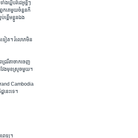
ឃ្លីប​វីដេអូ​ខ្លីៗ ​
ពួកគេ​មួយ​ចំនួន​ក៏​
​ខ្ពើម​ខ្លួន​ឯង​
ភ​គេ​ទៀត។​ រំលោភ​មិន​
​ពេជ្ររីតា​ចាក​ចេញ​
​វែង​មុខ​ស្រួច​មួយ។​
ss Grand Cambodia​
ដ្ឋ​នេះ​ទេ។​
​ពេទ្យ។​