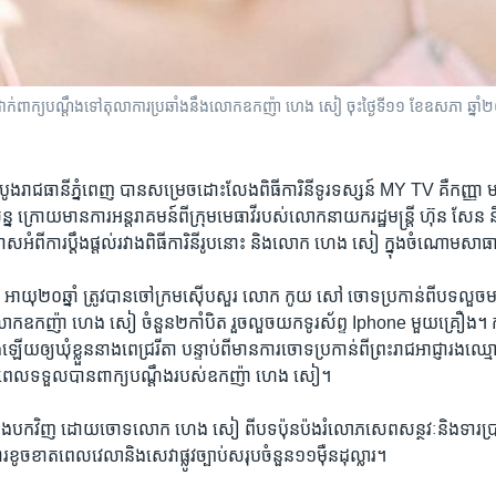
បាន​ដាក់​ពាក្យ​បណ្តឹង​ទៅ​តុលា​ការ​ប្រឆាំង​នឹង​លោក​ឧកញ៉ា ហេង សៀ ចុះ​ថ្ងៃ​ទី​១១ ខែ​ឧសភា ឆ្ន
ូង​រាជ​ធានី​ភ្នំពេញ ​បាន​សម្រេច​ដោះ​លែង​ពិធីការិនី​ទូរទស្សន៍ ​MY TV ​គឺ​កញ្ញា មាន​
្ន ​ក្រោយ​មាន​ការ​អន្តរាគមន៍​ពី​ក្រុម​មេធាវី​របស់​លោក​នាយក​រដ្ឋមន្រ្តី​ ហ៊ុន សែន ​
ម្រាស​អំពី​ការ​ប្តឹងផ្តល់​រវាង​ពិធីការិនី​រូប​នោះ​ និង​លោក ​ហេង សៀ ​ក្នុង​ចំណោម​
 ​អាយុ​២០​ឆ្នាំ ​ត្រូវ​បាន​ចៅក្រម​ស៊ើប​សួរ ​លោក ​កូយ​ សៅ ​ចោទ​ប្រកាន់​ពី​បទ​លួច​ម
ក់​លោក​ឧកញ៉ា​ ហេង សៀ ​ចំនួន២​កាំបិត ​រួចលួច​យក​ទូរស័ព្ទ​ Iphone ​មួយ​គ្រឿង។​
ឡើយ​ឲ្យ​ឃុំ​ខ្លួន​នាង​ពេជ្ររីតា ​បន្ទាប់​ពី​មាន​ការ​ចោទ​ប្រកាន់​ពី​ព្រះ​រាជអាជ្ញា​រង​ឈ្ម
 ​ពេល​ទទួល​បាន​ពាក្យ​បណ្តឹង​របស់​ឧកញ៉ា ​ហេង សៀ។​
ប្តឹង​បក​វិញ​ ដោយ​ចោទ​លោក​ ហេង សៀ ​ពី​បទ​ប៉ុនប៉ង​រំលោភ​សេព​សន្ថវៈ​និង​ទារ​ប្រាក
ូចខាត​ពេល​វេលា​និង​សេវា​ផ្លូវ​ច្បាប់​សរុប​ចំនួន​១១​ម៉ឺន​ដុល្លារ។​