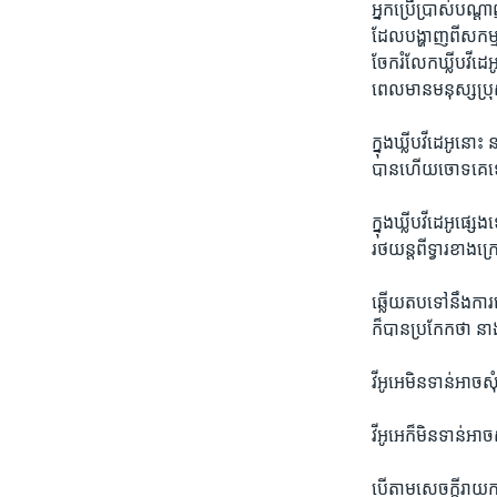
អ្នក​ប្រើប្រាស់​បណ្តា
ដែល​បង្ហាញ​ពី​សកម្មភ
ចែក​រំលែក​ឃ្លីប​វីដេអ
ពេល​មាន​មនុស្ស​ប្រ
ក្នុង​ឃ្លីប​វីដេអូ​នោ
បាន​ហើយ​ចោទ​គេ​ទៀត។​ ន
ក្នុង​ឃ្លីប​វីដេអូ​ផ
រថយន្ត​ពី​ទ្វារ​ខាង​
ឆ្លើយ​តប​ទៅ​នឹង​កា
ក៏​បាន​ប្រកែក​ថា​ នាង
វីអូអេ​មិន​ទាន់​អាច​សុ
វីអូអេ​ក៏​មិន​ទាន់​អ
បើ​តាម​សេចក្តី​រាយ​