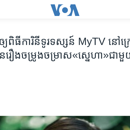
្យ​ពិធីការិនី​ទូរ​ទស្សន៍​ MyTV​ នៅ​ក្រ
​រឿង​ចម្រូង​ចម្រាស​«ស្នេហា»​ជាមួ