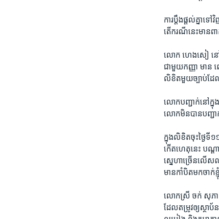
ការ​ប្តឹង​ផ្តល់​គ្នា​ទ
តើ​ករណី​នេះ​មាន​ពាក
លោក ​ហេងសៀ​ នៅ​ថ្ង
ជាមួយ​កញ្ញា ​មាន ព
លិខិត​មួយ​ច្បាប់​ដែ
លោក​បញ្ជាក់​នៅ​ក្នុង​
លោក​មិន​បាន​បញ្ជាក់
ក្នុង​លិខិត​ចុះ​ថ្ង
កើត​ហេតុ​នេះ​ បណ្តាល​
សេ្នហា​ច្រើន​លើស​លប់
មាន​កាំបិត​មក​ចាក់​ខ្ញ
លោកស្រី​ ចក់ សុភាព​ 
ដែល​តម្រូវ​ឲ្យ​ស្ថាប