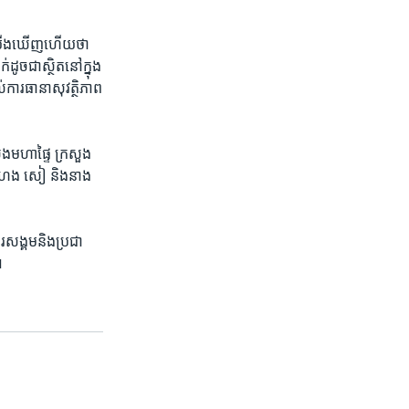
ះ​យើង​ឃើញ​ហើយ​ថា​ ​
ូច​ជា​ស្ថិត​នៅ​ក្នុង​
ល់​ការ​ធានា​សុវត្ថិភាព​
សួង​មហា​ផ្ទៃ ​ក្រសួង​
៉ា ហេង សៀ ​និង​នាង ​
រ​សង្គម​និង​ប្រជា​
​