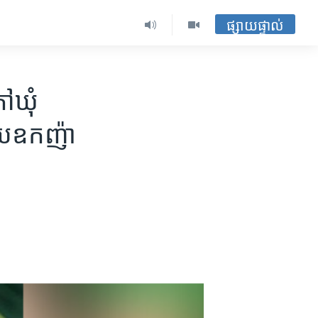
ផ្សាយផ្ទាល់
ៅ​ឃុំ
យ​ឧកញ៉ា​