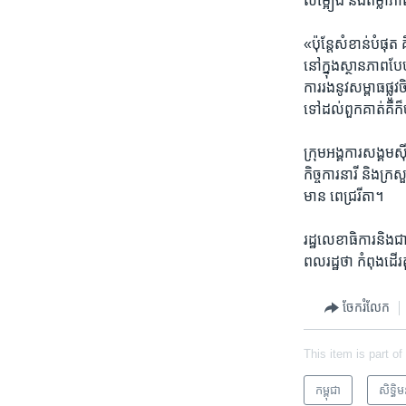
លម្អៀង​ និង​តម្លាភាព
«ប៉ុន្តែ​សំខាន់​បំផុ
នៅ​ក្នុង​ស្ថាន​ភាព​ប
ការ​រង​នូវ​សម្ពាធ​ផ្លូ
ទៅ​ដល់​ពួក​គាត់​គឺ​ក៏
ក្រុម​អង្គការ​សង្គម​ស៊ី
កិច្ចការ​នារី ​និង​ក្
មាន ពេជ្ររីតា។​
រដ្ឋលេខាធិការ​និង​ជា​
ពលរដ្ឋ​ថា​ ​កំពុង​ដើរ​
ចែករំលែក
This item is part of
កម្ពុជា
សិទ្ធិ​