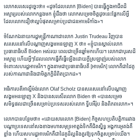
លោក​សរសេរ​ដូច្នេះ​ថា៖ «ដូច​ដែល​លោក [Biden] បាន​ធ្វើ​ក្នុង​អាជីព​ដ៏​
អស្ចារ្យ​របស់​លោក​កន្លង​មក ខ្ញុំ​ដឹង​ថា លោក​សម្រេចចិត្ត​ដូច​នេះ​ផ្អែក​លើ​អ្វី​
ដែល​លោក​ជឿ​ថា​ល្អ​បំផុត​សម្រាប់​ប្រជាជន​អាមេរិកាំង»។
ចំណែកឯ​នាយករដ្ឋមន្ត្រី​កាណាដា​លោក Justin Trudeau វិញ​បាន​
សរសេរ​នៅ​លើ​បណ្ដាញ​សង្គម​អនឡាញ X ថា៖ «ខ្ញុំ​បាន​ស្គាល់​លោក​
ប្រធានាធិបតី Biden អស់​រយៈពេល​ជា​ច្រើន​ឆ្នាំ​មក​ហើយ។ លោក​ជា​បុរស​ដ៏​
អស្ចារ្យ ហើយ​អ្វីៗ​ដែល​លោក​ធ្វើ​គឺ​ធ្វើឡើង​ដោយ​ក្ដី​ស្រឡាញ់​របស់​លោក​
ចំពោះ​សហរដ្ឋ​អាមេរិក។ ក្នុង​នាម​ជា​ប្រធានាធិបតី [អាមេរិក] លោក​គឺជា​ដៃគូ​
របស់​កាណាដា​និង​ជា​មិត្តភក្តិ​ដ៏​ពិត​ប្រាកដ»។
អធិការបតី​អាល្លឺម៉ង់​លោក Olaf Scholz បាន​សរសេរ​នៅ​លើ​បណ្ដាញ​
សង្គម​អនឡាញ X និង​បាន​សរសើរ​លោក Biden ថា «បាន​សម្រេច​
សមិទ្ធផល​ជាច្រើន​សម្រាប់​ប្រទេស​របស់​លោក ទ្វីប​អឺរ៉ុប និង​ពិភពលោក»។
លោក​បាន​បន្ថែម​ថា៖ «ដោយសារ​លោក [Biden] កិច្ច​សហប្រតិបត្តិការ​រវាង​
បណ្ដា​ប្រទេស​នៅ​សងខាង​មហាសមុទ្រ​អាត្លង់ទិក​គឺ​ជិតស្និទ្ធ អង្គការ​អូតង់​គឺ​
ខ្លាំង ហើយ​សហរដ្ឋ​អាមេរិក​គឺជា​ដៃគូ​ដ៏​ល្អ​និង​គួរឱ្យ​ទុកចិត្ត​សម្រាប់​យើង។