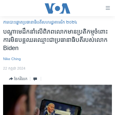
ភ្ជាប់​
ទៅ​
គេហទំព័រ​
ការបោះឆ្នោតប្រធានាធិបតីសហរដ្ឋអាមេរិក ២០២៤
កម្ពុជា
ទាក់ទង
បណ្ដា​មេដឹកនាំ​លើ​ពិភពលោក​មាន​ប្រតិកម្ម​ចំពោះ​
រំលង​
អន្តរជាតិ
ការ​មិន​បន្ត​ឈរ​ឈ្មោះ​ជា​ប្រធានាធិបតី​របស់​លោក
និង​
អាមេរិក
Biden
ចូល​
ទៅ​​
ចិន
Nike Ching
ទំព័រ​
ហេឡូវីអូអេ
ព័ត៌មាន​​
22 កក្កដា 2024
តែ​
កម្ពុជាច្នៃប្រតិដ្ឋ
ម្តង
ចែករំលែក
ព្រឹត្តិការណ៍ព័ត៌មាន
រំលង​
និង​
ទូរទស្សន៍ / វីដេអូ​
ចូល​
វិទ្យុ / ផតខាសថ៍
ទៅ​
ទំព័រ​
កម្មវិធីទាំងអស់