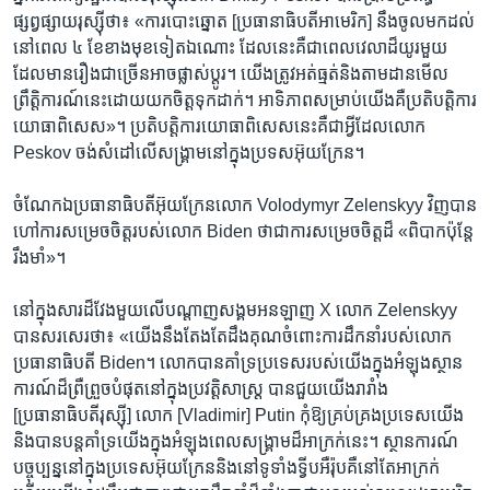
ផ្សព្វផ្សាយ​រុស្ស៊ី​ថា៖ «ការ​បោះឆ្នោត [ប្រធានាធិបតី​អាមេរិក] នឹង​ចូល​មក​ដល់​
នៅ​ពេល ៤ ខែ​ខាងមុខ​ទៀត​ឯណោះ​ ដែល​នេះ​គឺជា​ពេល​វេលា​ដ៏​យូរ​មួយ​
ដែល​មាន​រឿង​ជាច្រើន​អាច​ផ្លាស់ប្ដូរ។ យើង​ត្រូវ​អត់ធ្មត់​និង​តាមដាន​មើល​
ព្រឹត្តិការណ៍​នេះ​ដោយ​យកចិត្ត​ទុកដាក់។ អាទិភាព​សម្រាប់​យើង​គឺ​ប្រតិបត្តិការ​
យោធា​ពិសេស»។ ប្រតិបត្តិការ​យោធា​ពិសេស​នេះ​គឺជា​អ្វី​ដែល​លោក
Peskov ចង់​សំដៅ​លើ​សង្គ្រាម​នៅ​ក្នុង​ប្រទស​អ៊ុយក្រែន។
ចំណែកឯ​ប្រធានាធិបតី​អ៊ុយក្រែន​លោក Volodymyr Zelenskyy វិញ​បាន​
ហៅ​ការ​សម្រេចចិត្ត​របស់​លោក Biden ថា​ជា​ការ​សម្រេចចិត្ត​ដ៏ «ពិបាក​ប៉ុន្តែ​
រឹងមាំ»។
នៅ​ក្នុង​សារ​ដ៏​វែង​មួយ​លើ​បណ្ដាញ​សង្គម​អនឡាញ X លោក Zelenskyy
បាន​សរសេរ​ថា៖ «យើង​នឹង​តែងតែ​ដឹងគុណ​ចំពោះ​ការ​ដឹកនាំ​របស់​លោក​
ប្រធានាធិបតី Biden។ លោក​បាន​គាំទ្រ​ប្រទេស​របស់​យើង​ក្នុង​អំឡុង​ស្ថាន
ការណ៍​ដ៏​ព្រឺព្រួច​បំផុត​នៅ​ក្នុង​ប្រវត្តិសាស្ត្រ បាន​ជួយ​យើង​រារាំង
[ប្រធានាធិបតី​រុស្ស៊ី] លោក [Vladimir] Putin កុំ​ឱ្យ​គ្រប់គ្រង​ប្រទេស​យើង
និង​បាន​បន្ត​គាំទ្រ​យើង​ក្នុង​អំឡុង​ពេល​សង្គ្រាម​ដ៏​អាក្រក់​នេះ។ ស្ថានការណ៍​
បច្ចុប្បន្ន​នៅ​ក្នុង​ប្រទេស​អ៊ុយក្រែន​និង​នៅ​ទូទាំង​ទ្វីប​អឺរ៉ុប​គឺ​នៅតែ​អាក្រក់