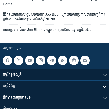
Harris
​ជីវិត​នយោបាយ​សង្ខេប​​របស់​​លោក Joe Biden ក្រោយ​លោក​​ប្រកាស​​ចាក​ចេញ​​ពី​​ការ​​
ប្រជែង​យក​​តំណែង​​ប្រធានាធិបតី​​ឆ្នាំ​​២០២៤
លោក​ប្រធានាធិបតី Joe Biden ដកខ្លួន​​ពី​ការ​ប្រជែង​បោះឆ្នោតឆ្នាំ២០២៤
បណ្តាញ​សង្គម
កម្មវិធី​ទូរទស្សន៍
កម្មវិធី​វិទ្យុ
ព័ត៌មាន​តាមប្រធានបទ​
រៀន​​អង់គ្លេស