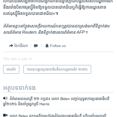
ហើយ​យើង​សង្ឃឹម​ថា​ភាព​ជា​អ្នកដឹកនាំ​ដ៏​ខ្លាំងក្លា​ជា​បន្ត​របស់​សហរដ្ឋ​អាមេរិក​
នឹង​រារាំង​បិសាច​រុស្ស៊ី​មិន​ឱ្យ​ទទួល​បាន​ជោគជ័យ​ឬ​ក៏​ធ្វើ​ឱ្យ​ការ​ឈ្លានពាន​
របស់​រុស្ស៊ី​មិន​ទទួល​បាន​ជោគជ័យ»៕
ព័ត៌មាន​ខ្លះ​នៅ​ក្នុង​សេចក្ដី​រាយការណ៍​នេះ​ត្រូវបាន​ដកស្រង់​មកពី​ទីភ្នាក់ងារ​
សារព័ត៌មាន
Reuters និង​ទីភ្នាក់ងារ​សារព័ត៌មាន AFP។
ចែករំលែក
Follow us
This item is part of
អាមេរិក​
ការបោះឆ្នោតប្រធានាធិបតីសហរដ្ឋអាមេរិក ២០២៤
អត្ថបទ​ទាក់ទង
ព័ត៌មានពេលរាត្រី ២២ កក្កដា៖ លោក Biden បញ្ចប់​យុទ្ធនាការ​ប្រធានាធិបតី​
ឆ្នាំ២០២៤ និងគាំទ្រអ្នកស្រី Harris
លោក Biden ដកខ្លួន​ពី​ការប្រជែង​តំណែង​ប្រធានាធិបតី ហើយគាំទ្រអ្នកស្រី