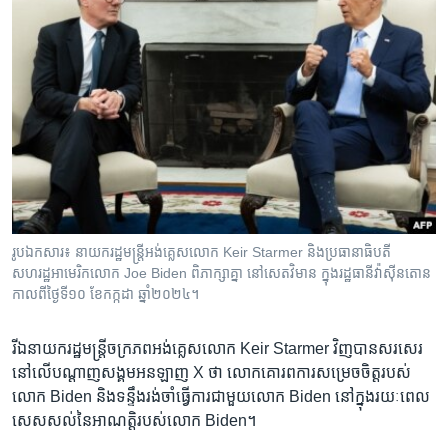
រូបឯកសារ៖ នាយករដ្ឋមន្ត្រីអង់គ្លេសលោក Keir Starmer និង​ប្រធានាធិបតី
សហរដ្ឋអាមេរិកលោក Joe Biden ពិភាក្សាគ្នា នៅសេតវិមាន ក្នុងរដ្ឋធានីវ៉ាស៊ីនតោន
កាលពីថ្ងៃទី១០ ខែកក្កដា ឆ្នាំ២០២៤។
រីឯ​នាយករដ្ឋមន្ត្រី​ចក្រភព​អង់គ្លេស​លោក Keir Starmer វិញ​បាន​សរសេរ​
នៅលើ​បណ្ដាញ​សង្គម​អនឡាញ X ថា លោក​គោរព​ការ​សម្រេចចិត្ត​របស់​
លោក Biden និង​ទន្ទឹង​រង់ចាំ​ធ្វើការ​ជាមួយ​លោក Biden នៅក្នុង​រយៈពេល​
សេសសល់​នៃ​អាណត្តិ​របស់​លោក Biden។