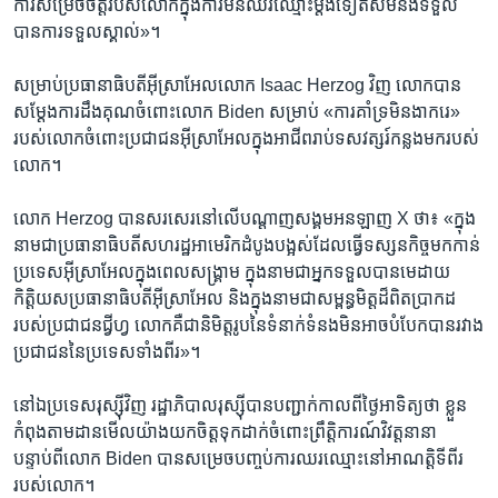
ការ​សម្រេចចិត្ត​របស់​លោក​ក្នុងការ​មិន​ឈរ​ឈ្មោះ​ម្ដង​ទៀត​សម​នឹង​ទទួល​
បាន​ការ​ទទួលស្គាល់»។
សម្រាប់​ប្រធានាធិបតី​អ៊ីស្រាអែល​លោក Isaac Herzog វិញ លោក​បាន​
សម្ដែង​ការ​ដឹងគុណ​ចំពោះ​លោក Biden សម្រាប់ «ការ​គាំទ្រ​មិន​ងាករេ»
របស់​លោក​ចំពោះ​ប្រជាជន​អ៊ីស្រាអែល​ក្នុង​អាជីព​រាប់​ទសវត្សរ៍​កន្លង​មក​របស់​
លោក។
លោក Herzog បាន​សរសេរ​នៅលើ​បណ្ដាញ​សង្គម​អនឡាញ X ថា៖ «ក្នុង​
នាម​ជា​ប្រធានាធិបតី​សហរដ្ឋ​អាមេរិក​ដំបូង​បង្អស់​ដែល​ធ្វើ​ទស្សនកិច្ច​មកកាន់​
ប្រទេស​អ៊ីស្រាអែល​ក្នុង​ពេល​សង្គ្រាម ក្នុង​នាម​ជា​អ្នក​ទទួល​បាន​មេដាយ​
កិត្តិយស​ប្រធានាធិបតី​អ៊ីស្រាអែល និង​ក្នុង​នាម​ជា​សម្ពន្ធមិត្ត​ដ៏​ពិត​ប្រាកដ​
របស់​ប្រជាជន​ជ្វីហ្វ លោក​គឺជា​និមិត្តរូប​នៃ​ទំនាក់ទំនង​មិន​អាច​បំបែក​បាន​រវាង​
ប្រជាជន​នៃ​ប្រទេស​ទាំងពីរ»។
នៅ​ឯ​ប្រទេស​រុស្ស៊ី​វិញ រដ្ឋាភិបាល​រុស្ស៊ី​បាន​បញ្ជាក់​កាលពី​ថ្ងៃ​អាទិត្យ​ថា ខ្លួន​
កំពុង​តាមដាន​មើល​យ៉ាង​យកចិត្ត​ទុកដាក់​ចំពោះ​ព្រឹត្តិការណ៍​វិវត្ត​នានា​
បន្ទាប់ពី​លោក Biden បាន​សម្រេច​បញ្ចប់​ការ​ឈរ​ឈ្មោះ​នៅ​អាណត្តិ​ទី​ពីរ​
របស់​លោក។