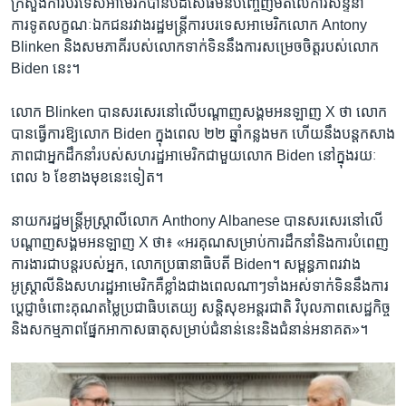
ក្រសួង​ការបរទេស​អាមេរិក​បាន​បដិសេធ​មិន​បញ្ចេញ​មតិ​លើ​ការ​សន្ទនា​
ការទូត​លក្ខណៈ​ឯកជន​រវាង​រដ្ឋមន្ត្រី​ការបរទេស​អាមេរិក​លោក Antony
Blinken និង​សមភាគី​របស់​លោក​ទាក់ទិន​នឹង​ការ​សម្រេចចិត្ត​របស់​លោក
Biden នេះ។
លោក Blinken បាន​សរសេរ​នៅ​លើ​បណ្ដាញ​សង្គម​អនឡាញ X ថា លោក​
បាន​ធ្វើការ​ឱ្យ​លោក Biden ក្នុង​ពេល ២២ ឆ្នាំ​កន្លង​មក ហើយ​នឹង​បន្ត​កសាង​
ភាព​ជា​អ្នក​ដឹកនាំ​របស់​សហរដ្ឋ​អាមេរិក​ជាមួយ​លោក Biden នៅក្នុង​រយៈ
ពេល ៦ ខែ​ខាងមុខ​នេះ​ទៀត។
នាយករដ្ឋមន្ត្រី​អូស្ត្រាលី​លោក Anthony Albanese បាន​សរសេរ​នៅលើ​
បណ្ដាញ​សង្គម​អនឡាញ X ថា៖ «អរគុណ​សម្រាប់​ការ​ដឹកនាំ​និង​ការ​បំពេញ​
ការងារ​ជា​បន្ត​របស់​អ្នក, លោក​ប្រធានាធិបតី Biden។ សម្ពន្ធភាព​រវាង​
អូស្ត្រាលី​និង​សហរដ្ឋ​អាមេរិក​គឺ​ខ្លាំង​ជាង​ពេល​ណាៗ​ទាំងអស់​ទាក់ទិន​នឹង​ការ​
ប្តេជ្ញា​ចំពោះ​គុណតម្លៃ​ប្រជាធិបតេយ្យ សន្តិសុខ​អន្តរជាតិ វិបុលភាព​សេដ្ឋកិច្ច
និង​សកម្មភាព​ផ្នែក​អាកាសធាតុ​សម្រាប់​ជំនាន់​នេះ​និង​ជំនាន់​អនាគត»។