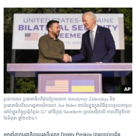
រូបឯកសារ៖ ប្រធានាធិបតី​អ៊ុយក្រែនលោក Volodymyr Zelenskyy និង​
ប្រធានាធិបតីសហរដ្ឋអាមេរិកលោក Joe Biden ចាប់ដៃគ្នុង​ក្នុង​ពិធីចុះហត្ថលេខាមួយ
នៅ​អំឡុងកិច្ចប្រជុំកំពូល G7 នៅទីក្រុង Savellertri ប្រទេសអ៊ីតាលី កាលពីថ្ងៃទី១៣
ខែមិថុនា ឆ្នាំ២០២៤។
អ្នកនាំពាក្យ​រដ្ឋាភិបាល​រុស្ស៊ី​លោក Dmitry Peskov បាន​ប្រាប់​ប្រព័ន្ធ​