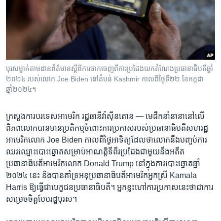
រចនា
សម្ព័ន្ធ​
Khmer English
រំលង​
និង​
បណ្តាញ​សង្គម
ចូល​
ទៅ​
បុរសម្នាក់តាមដានព័ត៌មានស្តីពីការ​ចាកចេញពី​ការ​ប្រជែង​យក​តំណែង​ប្រធានាធិបតី​ឆ្នាំ
កាន់​
២០២៤ របស់​លោក Joe Biden នៅ​តំបន់ Kashmir កាលពីថ្ងៃទី២២ ខែកក្កដា
ទំព័រ​
ឆ្នាំ២០២៤។
ភាសា
ស្វែង​
រក
ក្រសួងការបរទេសអាមេរិក រដ្ឋធានីវ៉ាស៊ីនតោន —
មេដឹកនាំ​នានា​នៅ​លើ​
ពិភពលោក​បាន​មាន​ប្រតិកម្ម​ចំពោះ​ការ​ប្រកាស​របស់​ប្រធានាធិបតី​សហរដ្ឋ​
អាមេរិក​លោក Joe Biden កាលពី​ថ្ងៃ​អាទិត្យ​ដែល​ថា​លោក​នឹង​បញ្ចប់​ការ​
ឈរ​ឈ្មោះ​បោះឆ្នោត​សម្រាប់​អាណត្តិ​ទី​ពីរ​ប្រជែង​ជាមួយ​នឹង​អតីត​
ប្រធានាធិបតី​អាមេរិក​លោក Donald Trump នៅក្នុង​ការ​បោះឆ្នោត​ឆ្នាំ
២០២៤ នេះ និង​បាន​គាំទ្រ​អនុ​ប្រធានាធិបតី​អាមេរិក​អ្នកស្រី Kamala
Harris ឱ្យ​ធ្វើ​ជា​បេក្ខជន​ប្រធានាធិបតី។ អ្នកខ្លះ​ហៅ​ការ​ប្រកាស​នេះ​ថា​ជា​ការ​
សម្រេចចិត្ត​បែប​រដ្ឋបុរស។