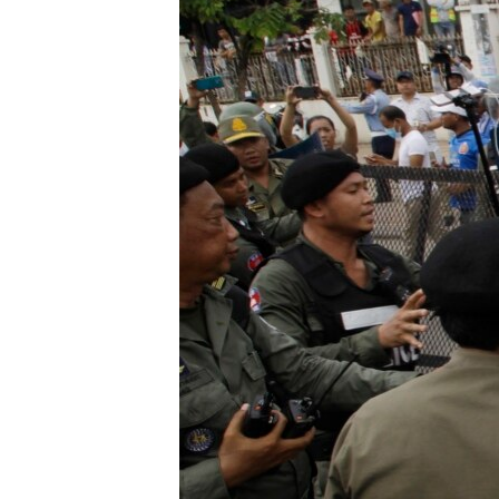
រចនា
សម្ព័ន្ធ​
រំលង​
និង​
ចូល​
ទៅ​
កាន់​
ទំព័រ​
ស្វែង​
រក