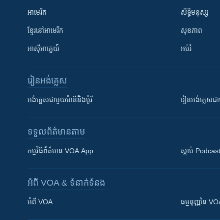
អាមេរិក
សិទ្ធិមនុស្ស
ខ្មែរ​នៅអាមេរិក
សុខភាព
អាស៊ីអាគ្នេយ៍
អប់រំ
រៀន​​អង់គ្លេស
អង់គ្លេស​ជាមួយ​ម៉ានី​និង​ម៉ូរី
រៀន​​​​​​អង់គ្លេ
ទទួល​ព័ត៌មាន​តាម
កម្មវិធី​ព័ត៌មាន VOA App
ស្តាប់ Podcas
អំពី​ VOA & ទំនាក់ទំនង
អំពី​ VOA
ធម្មនុញ្ញ​នៃ V