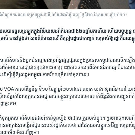
់ទីស្នាក់ការគណបក្សសង្គ្រោះជាតិ នៅរាជធានីភ្នំពេញ ថ្ងៃទី២០ ខែឧសភា ឆ្នាំ២០១៦។
បាន​ចូល​ប្រឡូក​ក្នុង​វិស័យ​សារព័ត៌មាន​ជាង​២០ឆ្នាំ​មក​ហើយ​ ហើយ​បច្ចុប្បន្ន ជា​
មស៍​ ​បានថ្លែងថា សារព័ត៌មាន​សេរី គឺ​ប្រៀប​ដូច​ជា​កញ្ចក់​ សម្រាប់​ឱ្យ​រដ្ឋាភិបាល​ឆ្លុះ
ក​សារព័ត៌មាន​និង​អ្នក​ជំនាញ​ខាង​ប្រព័ន្ធ​ផ្សព្វផ្សាយ​ក្នុង​ប្រទេស​កម្ពុជា​បាន​លើកឡើង​
សារព័ត៌មាន​ឯករាជ្យ​ជា​សត្រូវ​នោះ​ទេ​ ព្រោះ​ពួកគេ​ថា​សារព័ត៌មាន​ឯករាជ្យ​ គឺ​ជា​សមា
ដើម្បី​ធ្វើ​ឱ្យ​សង្គម​កម្ពុជា អាច​រីក​ចម្រើន​ទៅ​មុខ​បាន។
ី Hello VOA កាល​ពី​ថ្ងៃ​ច័ន្ទ​ ទី​១០​ ខែ​ធ្នូ​ ឆ្នាំ​២០១៨​នេះ​ លោក យាង សុធារិន ហៅ យ
​សេរី​ម្នាក់​ដែល​ត្រូវ​បាន​អាជ្ញាធរចាប់ខ្លួន​ក្រោម​បទ​ចោទ​ពាក់ព័ន្ធ​នឹង​ការ​បញ្ជូន​ព័ត
ូច្នេះ​ថា៖
ចាត់​ទុក​អ្នក​សារព័ត៌មាន​ដែល​រិះគន់​ខ្លួន​ហ្នឹង ថា​ជា​សត្រូវ​របស់​ខ្លួន។ គួរ​ចាត់​ទុក​ស
ថា​ត្រង់​នូវ​ទង្វើ​អវិជ្ជមាន​របស់​រដ្ឋាភិបាល​ថា ​ជា​ដៃ​គូរ​របស់​ខ្លួន​ទៅ​វិញ សម្រាប់​ឆ្លុ
ភិបាល​មើល​មិន​ឃើញ»។