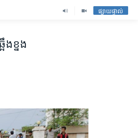
ផ្សាយផ្ទាល់
ឹង​ខ្នង​