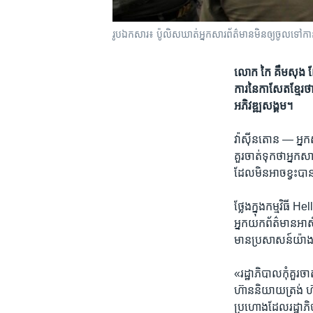
រូបឯកសារ៖ ប៉ូលិស​ឃាត់អ្នកសារព័ត៌មានមិនឲ្យចូលទៅកាន
លោក កៃ គឹមសុង ​ដែល​
ការ​នៃ​កាសែត​ខ្មែរ​ថា
អភិវឌ្ឍ​សង្គម។
វ៉ាស៊ីនតោន —
​អ្ន
គួរ​ចាត់​ទុកថា​អ្នក​
ដែល​មិន​អាច​ខ្វះ​បាន 
​ថ្លែង​ក្នុង​កម្មវិធ
អ្នក​យក​ព័ត៌មាន​អាស៊ី
មាន​ប្រសាសន៍​យ៉ាង​ដ
«‍រដ្ឋាភិបាល​កុំ​គួរ​
ហ៊ាន​និយាយ​ត្រង់ ហ៊ាន​
ប្រហោង​ដែល​រដ្ឋា