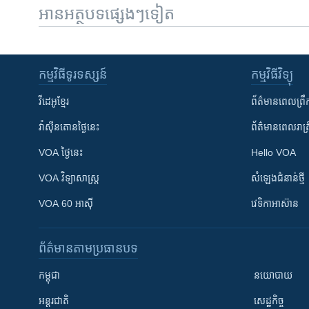
អានអត្ថបទផ្សេងៗទៀត
កម្មវិធី​ទូរទស្សន៍
កម្មវិធី​វិទ្យុ
វីដេអូ​ខ្មែរ
ព័ត៌មាន​ពេល​ព្រឹ
វ៉ាស៊ីនតោន​ថ្ងៃ​នេះ
ព័ត៌មាន​​ពេល​រាត្រ
VOA ថ្ងៃនេះ
Hello VOA
VOA ​វិទ្យាសាស្ត្រ
សំឡេង​ជំនាន់​ថ្មី
VOA 60 អាស៊ី
វេទិកា​អាស៊ាន
ព័ត៌មាន​តាមប្រធានបទ​
កម្ពុជា
នយោបាយ
អន្តរជាតិ
សេដ្ឋកិច្ច