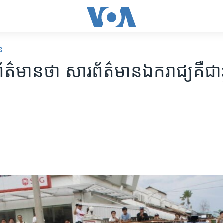
ន
័ត៌មាន​ថា សារព័ត៌មាន​ឯករាជ្យ​គឺ​ជា​ឆ្អ