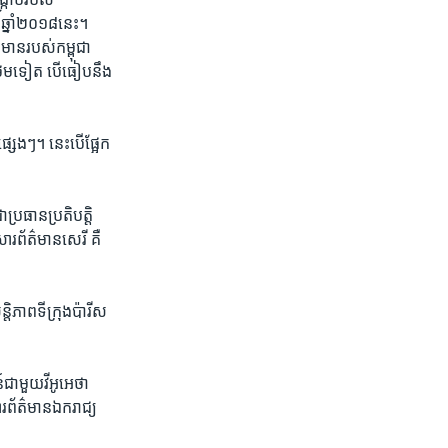
 ឆ្នាំ២០១៨​នេះ។​
មាន​របស់​កម្ពុជា​
ថែម​ទៀត បើ​ធៀប​នឹង​
ផ្សេងៗ។ នេះ​បើ​ផ្អែក​
ប្រធាន​ប្រតិបត្តិ
 សារព័ត៌មាន​សេរី គឺ​
តិភាព​ទីក្រុង​ប៉ារីស
​ជាមួយ​វីអូអេ​ថា
ារព័ត៌មាន​ឯករាជ្យ​