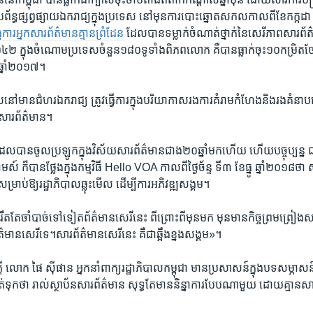
័ន្ធ​ផ្សព្វផ្សាយ​ឯករាជ្យ​ក្នុង​ប្រទេស​ នៅ​មុន​ការ​បោះឆ្នោត​សកល​កាល​ពី​ខែ​កក្កដា
ារ​អ្នក​សារព័ត៌មាន​គ្មាន​ព្រំដែន
ដែល​បាន​ទម្លាក់​ចំណាត់​ថ្នាក់​នៃ​សេរីភាព​សារព័ត៌
១៤២ ក្នុង​ចំណោម​ប្រទេស​ចំនួន​១៨០ទូទាំង​ពិភពលោក គឺ​បាន​ធ្លាក់​ចុះ​១០​កម្រិត
​ឆ្នាំ​២០១៧។
ៅ​មាន​ជំហរ​ឯករាជ្យ​ ត្រូវ​ធ្វើ​ការ​ក្នុង​បរិយាកាស​រង​ការ​គំរាមកំហែង​និង​រង​គំនាប​
​សារព័ត៌មាន។
​បាន​ចូល​ប្រឡូក​ក្នុង​វិស័យ​សារព័ត៌មាន​ជាង​២០ឆ្នាំ​មក​ហើយ​ ហើយ​បច្ចុប្បន្ន ជា​
ស៍​ ក៏​បាន​ថ្លែង​ក្នុង​កម្មវិធី Hello VOA កាល​ពី​ថ្ងៃ​ច័ន្ទ​ ទី៣​ ខែ​ធ្នូ​ ឆ្នាំ​២០១៨​ថា
សម្រាប់​ឱ្យ​រដ្ឋាភិបាល​ឆ្លុះ​មើល​ ដើម្បី​ការ​អភិវឌ្ឍ​សង្គម។
រឹត​តែ​ចាំបាច់​ទៅ​ទៀត​ព័ត៌មាន​សេរី​នេះ ពីព្រោះ​ពី​មុន​មក មុន​មាន​កិច្ចព្រមព្រៀង​សន្
មាន​សេរី​ទេ។សារ​ព័ត៌មាន​សេរី​នេះ គឺ​ជា​ឆ្អឹង​ខ្នង​សង្គម»។
តី លោក ផៃ ស៊ីផាន អ្នក​នាំ​ពាក្យ​រដ្ឋាភិបាល​កម្ពុជា មាន​ប្រសាសន៍​ក្នុង​បទសម្ភាសន៍
ាត់​ទុក​ថា រាល់​ស្ថាប័ន​សារព័ត៌មាន សុទ្ធតែ​មាន​និន្នាការ​បែប​ណា​មួយ ដោយ​គ្មាន​ស