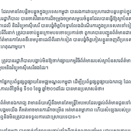
ែល​មាន​តែ​បន្តិចបន្តួច​ក្នុង​ប្រទេស​កម្ពុជា បាន​រង​ការ​វាយប្រហារ​ជា​បន្តបន្ទាប់​ក
្ឋាភិបាល បាន​ចាត់វិធានការ​ដ៏​ចម្រូងចម្រាស​មួយ​ចំនួន​ដែល​បាន​ធ្វើ​ឱ្យ​ស្ថាប័ន​សា
លី និង​វិទ្យុ​អាស៊ី​សេរី បាន​បង្ខំ​ចិត្ត​បិទ​ទ្វារ​លែង​ដំណើរ​ការ​ក្នុង​ប្រទេស​តទ
ី​ពីរ​នាក់​ ត្រូវ​បាន​ចាប់ខ្លួន​ក្រោម​បទចោទប្រកាន់​ថា​ ពួកគេ​បាន​បញ្ជូន​ព័ត៌មាន​ជាអា
ត៌មានកាសែត​ឌឹខេមបូឌាដេលី​ពីរ​នាក់​ទៀត​ បាន​បង្ខំ​ចិត្ត​ភៀសខ្លួន​ចេញ​ពី​ប្រទេស​កម
យថាហេតុ​ណាមួយ។
ស្រុក ត្រូវ​បាន​រដ្ឋាភិបាល​បង្គាប់​មិន​ឱ្យ​ចាក់​ផ្សាយ​កម្មវិធី​ព័ត៌មាន​របស់​ស្ថាប័ន​សារព័ត៌
អូអេ​និង​វិទ្យុ​អាស៊ី​សេរី​ផង​ដែរ។
ប្រព័ន្ធ​ផ្សព្វផ្សាយ​នៃ​មជ្ឈមណ្ឌល​កម្ពុជា ដើម្បី​ប្រព័ន្ធ​ផ្សព្វផ្សាយ​ឯករាជ្យ ដែល​ជា​វា
ល​ពី​ថ្ងៃ​ច័ន្ទ ​ទី​១០​ ខែ​ធ្នូ​ ឆ្នាំ​២០១៨​ដែរ​ បាន​មាន​ប្រសាសន៍ថា៖
រព័ត៌មាន​ឯករាជ្យ វា​មាន​ន័យ​ស្មើ​នឹង​មាន​តែ​មន្ត្រី​អែបអប​ដែល​ផ្ដល់​ព័ត៌មាន​ជូន​ទៅ​
 សង្គម​យើង គឺ​អត់​អាច​មាន​ការ​រីកចម្រើន អត់​មាន​តម្លាភាព​ ហើយ​សំឡេង​របស់​ប្រ
បាន​ឮ​និង​មិន​ត្រូវ​បាន​ទទួល​ការ​ដោះស្រាយ​ទេ​បាទ»។
​កម្ពុជា បាន​ធ្លាក់​ដាំ​ក្បាល​ចុះ​ចាប់​តាំង​ពី​ពាក់​កណ្ដាល​ឆ្នាំ​មុន ដោយសារ​ការ​បង្