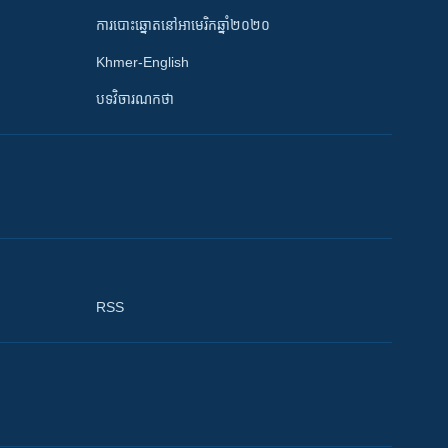
ការបោះឆ្នោតនៅអាមេរិកឆ្នាំ២០២០
Khmer-English
បទវិចារណកថា
RSS