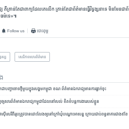
យ ​គឺ​គ្រាន់តែ​ជា​ពាក្យ​ដែល​គេ​លើក គ្រាន់តែ​ជា​ព័ត៌មាន​ធ្វើ​វិទ្ធង្សនា​ទេ មិន​មែន​ជ
សីលធម៌​ទេ»៕
Follow us
បោះពុម្ព
មនុស្ស
សេរីភាពសារព័ត៌មាន
ទង
​ជា​បញ្ហា​ចោទ​ថ្មី​មួយ​ក្នុង​សង្គម​កម្ពុជា ខណៈ​ព័ត៌មាន​ឯករាជ្យ​មាន​ការ​ធ្លាក់​ចុះ
ញ​ឲ្យ​សារព័ត៌មាន​ឯករាជ្យ​កម្ពុជា​​ដែល​នៅ​សល់​ ខិតខំ​បន្ត​ការងារ​របស់​ខ្លួន
ស៊ី​សេរី​ពីរ​រូប​ត្រូវ​បាន​ដោះលែង​ឲ្យ​នៅ​ក្រៅ​ឃុំ​បណ្តោះ​អាសន្ន ក្រោយ​ជាប់​ពន្ធនាគារ​ជាង​៩ខែ