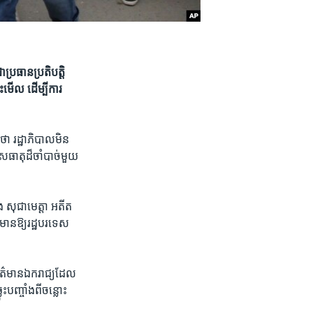
ប្រធាន​ប្រតិបត្តិ
​មើល​ ដើម្បី​ការ​
ថា​ រដ្ឋាភិបាល​មិន​
សធាតុ​ដ៏​ចាំបាច់​មួយ​
ាង​ សុជាមេត្តា អតីត​
៌មាន​ឱ្យ​រដ្ឋ​បរទេស​
ារព័ត៌មាន​ឯករាជ្យ​ដែល​
ះ​បញ្ចាំង​ពី​ចន្លោះ​