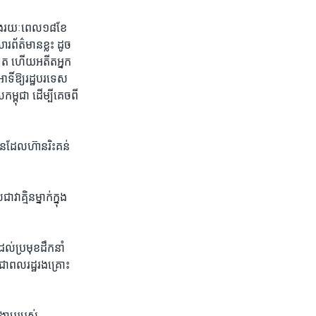
្នុង​រយៈពេល​១៨​ខែ​
រព័ត៌មាន​ខ្លះ ដូច​
ៅទៀត ហើយ​អតីត​អ្នក​
ទិ៍​ឱ្យ​រដ្ឋ​បរទេស
្ពុជា ដើម្បី​គេច​ពី​
មាន​ដែល​ហ៊ាន​រិះគន់​
គ្មិន​ម្នាក់​ក្នុង​
ដល់​ប្រមុខ​ដឹកនាំ​
ជាពលរដ្ឋ​រងគ្រោះ​
ក្រាប​របស់​