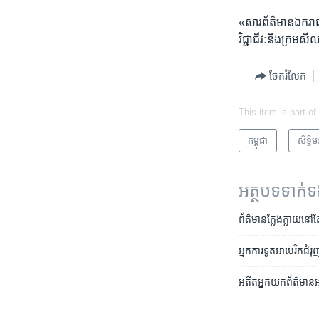
«‍សារ​ព័ត៌មាន​ឯករាជ្
វិជ្ជាជីវៈ​និង​ក្រម​
ចែករំលែក
This item is part of
កម្ពុជា
សិទ្ធិ​
អត្ថបទ​ទាក់
ព័ត៌មាន​ក្លែងក្លាយ​នៅ​តែ
អ្នក​ការទូត​អាមេរិក​ជំរុ
អតីត​អ្នក​យក​ព័ត៌មាន​អា