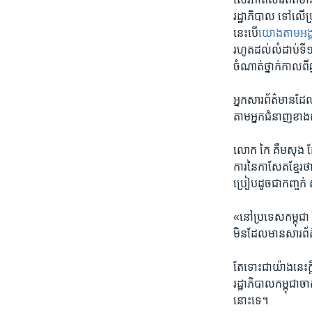
រដ្ឋាភិបាល ទៅលើ​ប្រព
នេះ​បើ​
យោង​តាម​អង្គក
រហូត​ដល់លំដាប់​ទី​
ចំណាត់​ថ្នាក់​កាល​ពី
អ្នកសារព័ត៌មាន​ដែល​ន
តាម​អ្នក​ជំនាញ​ខាង
​លោក កៃ គឹមសុង ​ដែល
ការ​នៃ​កាសែត​ខ្មែរ​ថាម
ប្រៀប​ដូច​ជា​កញ្ចក់​ 
«‍នៅ​ប្រទេស​កម្ពុជា 
មិន​ដែល​មាន​សារព័ត៌
តែ​ទោះជា​យ៉ាង​នេះ​ក្
រដ្ឋាភិបាល​កម្ពុជា​ច
នោះ​ទេ។