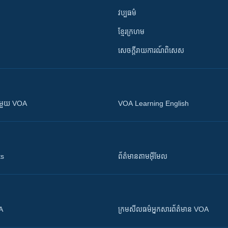
វប្បធម៌
ខ្មែរក្រហម
សេចក្តីរាយការណ៍ពិសេស
ស​​ជាមួយ VOA
VOA Learning English
ts
ព័ត៌មាន​តាម​អ៊ីមែល
OA
ក្រម​​​សីលធម៌​​​អ្នក​​​សារព័ត៌មាន VOA