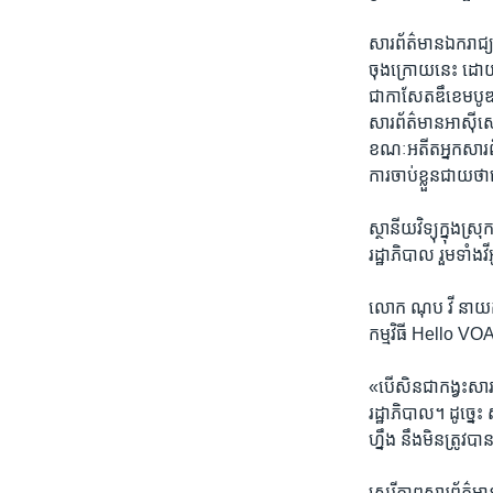
សារព័ត៌មាន​ឯករាជ្យ ដ
ចុងក្រោយ​នេះ ដោយ​រដ
ជា​កាសែត​ឌឹខេមបូឌាដេ
សារព័ត៌មាន​អាស៊ី​សេរ
ខណៈ​អតីត​អ្នក​សារព័
ការ​ចាប់​ខ្លួន​ជា
​ស្ថានីយ​វិទ្យុ​ក្នុង​
រដ្ឋាភិបាល រួម​ទាំង​វី
លោក ណុប វី នាយក​ផ្នែក​
កម្មវិធី​ Hello VOAកា
«‍បើ​សិន​ជា​កង្វះ​សា
រដ្ឋាភិបាល។ ដូច្នេះ
ហ្នឹង នឹង​មិន​ត្រូវ​
សេរីភាព​សារព័ត៌មាន​នៅ