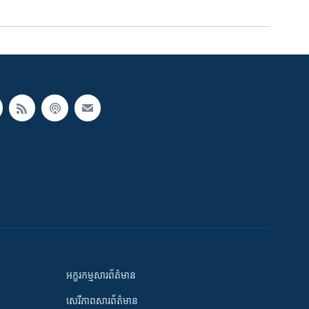
អក្ខរកម្មសារព័ត៌មាន
សេរីភាពសារព័ត៌មាន