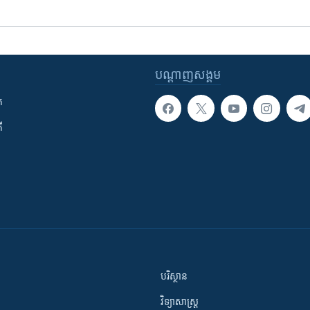
បណ្តាញ​សង្គម
ក
ី
បរិស្ថាន
វិទ្យាសាស្រ្ត