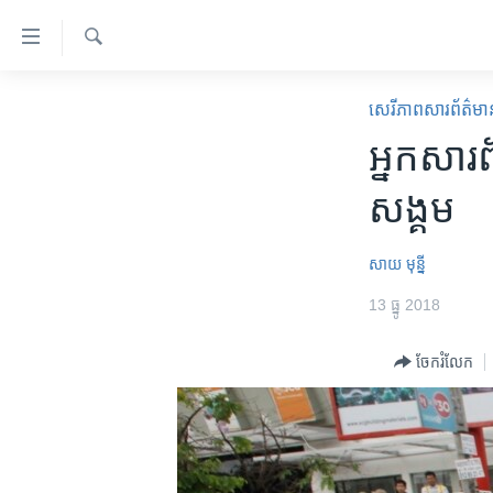
ភ្ជាប់​
ទៅ​
គេហទំព័រ​
ស្វែង​
កម្ពុជា
រក
សេរីភាពសារព័ត៌មា
ទាក់ទង
អន្តរជាតិ
អ្នក​សារព
រំលង​
និង​
អាមេរិក
សង្គម
ចូល​
ចិន
ទៅ​​
ទំព័រ​
ហេឡូវីអូអេ
សាយ មុន្នី
ព័ត៌មាន​​
កម្ពុជាច្នៃប្រតិដ្ឋ
13 ធ្នូ 2018
តែ​
ម្តង
ព្រឹត្តិការណ៍ព័ត៌មាន
ចែករំលែក
រំលង​
ទូរទស្សន៍ / វីដេអូ​
និង​
ចូល​
វិទ្យុ / ផតខាសថ៍
ទៅ​
កម្មវិធីទាំងអស់
ទំព័រ​