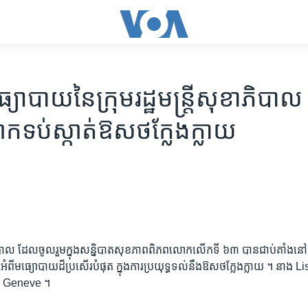
្យោបាយ​នៃ​ក្រុម​រដ្ឋមន្រ្តី​សុខាភិបាល​
ទប់ស្កាត់​ឱសថ​ក្លែងក្លាយ​
ខាភិបាល ​ដែល​ចូល​រួម​ក្នុង​សន្និបាត​សុខភាព​ពិភពលោក​លើក​ទី ​៦៣​ បាន​ជាប់​គាំង​នៅ​
យ​ អំពី​មធ្យោបាយដ៏​ប្រសើរ​បំផុត​ ក្នុង​ការ​ប្រយុទ្ធ​ទល់​នឹង​ឱសថ​ក្លែង​ក្លាយ ។​ នា
​ក្រុង Geneve ។