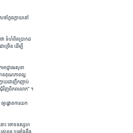
សថ​ក្លែង​ក្លាយ​នៅ​
ថា​ ទំហំ​ពិត​ប្រាកដ​
ា​ច្រើន ​ដើម្បី
ក​អាជ្ញាធរ​សុខា​
វ​មាន​គុណភាព​ល្អ​
ែង​ក្លាយជា​ញឹក​ញាប់
ទៅ​ជុំ​វិញ​ពិភពលោក” ។
ឲ្យ​ផ្តោត​ការ​យក​
ទៅ​នោះ​ ចោទ​ឧស្សហ
​ខ្លួន​ ប្រឆាំងនឹង​