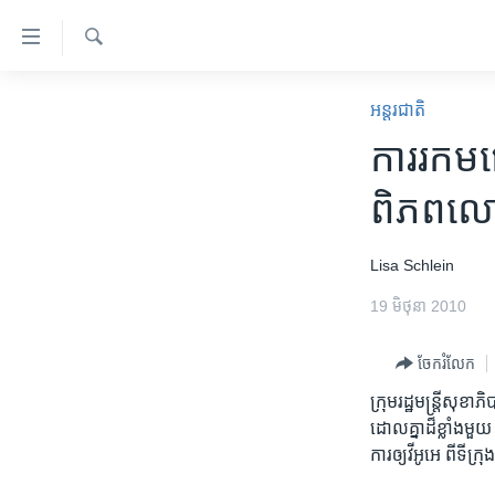
ភ្ជាប់​
ទៅ​
គេហទំព័រ​
ស្វែង​
កម្ពុជា
រក
អន្តរជាតិ
ទាក់ទង
អន្តរជាតិ
ការ​រក​មធ
រំលង​
និង​
អាមេរិក
ពិភពលោក​
ចូល​
ចិន
ទៅ​​
ទំព័រ​
ហេឡូវីអូអេ
Lisa Schlein
ព័ត៌មាន​​
កម្ពុជាច្នៃប្រតិដ្ឋ
19 មិថុនា 2010
តែ​
ម្តង
ព្រឹត្តិការណ៍ព័ត៌មាន
ចែករំលែក
រំលង​
ទូរទស្សន៍ / វីដេអូ​
និង​
ក្រុមរដ្ឋ​មន្ត្រី​សុ
ចូល​
វិទ្យុ / ផតខាសថ៍
ដោល​គ្នា​ដ៏​ខ្លាំងមួ
ទៅ​
ការ​ឲ្យ​វីអូអេ​ ពី​ទី
កម្មវិធីទាំងអស់
ទំព័រ​