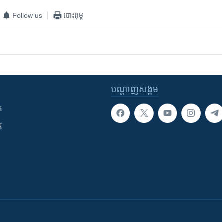
Follow us
បោះពុម្ព
បណ្តាញ​សង្គម
ក
ី