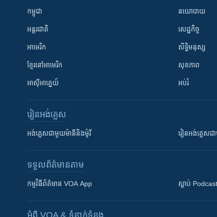
កម្ពុជា
នយោបាយ
អន្តរជាតិ
សេដ្ឋកិច្ច
អាមេរិក
សិទ្ធិមនុស្ស
ខ្មែរ​នៅអាមេរិក
សុខភាព
អាស៊ីអាគ្នេយ៍
អប់រំ
រៀន​​អង់គ្លេស
អង់គ្លេស​ជាមួយ​ម៉ានី​និង​ម៉ូរី
រៀន​​​​​​អង់គ្លេ
ទទួល​ព័ត៌មាន​តាម
កម្មវិធី​ព័ត៌មាន VOA App
ស្តាប់ Podcas
អំពី​ VOA & ទំនាក់ទំនង