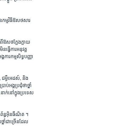
ៃ​កម្មវិធី​ឱសថ​សារ
ី​ឱសថ​ក្លែង​ក្លាយ​
ន​ធ្វើការ​អនុវត្ត​
គការ​កម្មសិទ្ធ​បញ្ញា​
ម្ងឺ​អេដស៍, និង ​
​អង្គ​ប្រជុំ​ថា​ថ្នាំ​
៤នាក់​នៅ​ក្នុង​ប្រទេស​
ព័ន្ធ​អ៊ិនធឺណិត ។​
្នាំ​ជា​ច្រើនដែល​