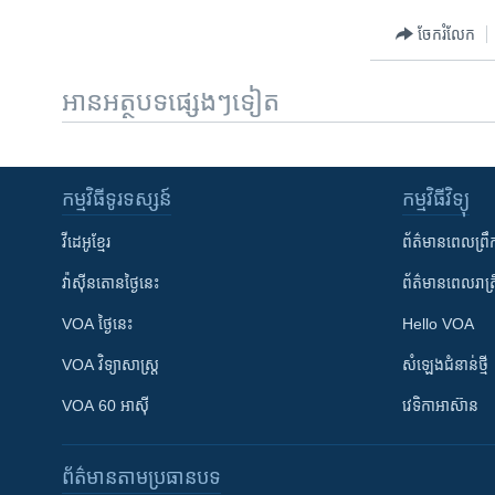
ចែករំលែក
អានអត្ថបទផ្សេងៗទៀត
កម្មវិធី​ទូរទស្សន៍
កម្មវិធី​វិទ្យុ
វីដេអូ​ខ្មែរ
ព័ត៌មាន​ពេល​ព្រឹ
វ៉ាស៊ីនតោន​ថ្ងៃ​នេះ
ព័ត៌មាន​​ពេល​រាត្រ
VOA ថ្ងៃនេះ
Hello VOA
VOA ​វិទ្យាសាស្ត្រ
សំឡេង​ជំនាន់​ថ្មី
VOA 60 អាស៊ី
វេទិកា​អាស៊ាន
ព័ត៌មាន​តាមប្រធានបទ​