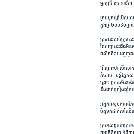
រចនា
អ្នកស្រី​ នុច សារីតា​
សម្ព័ន្ធ​
រំលង​
ក្រុម​អ្នក​ឃ្លាំ​មើ
និង​
ក្នុង​ឆ្នាំ​២០០៩​ចំន
ចូល​
ទៅ​
ប្រធាន​របស់​ក្រុម​នេះ
កាន់​
នៃ​បញ្ហា​នេះ​ដឹង​មិន
ទំព័រ​
ផលិត​និង​បញ្ចេញ
ស្វែង​
រក
“ពីព្រោះ​ថា​ បើ​លោក​អ
ភិបាល , បន្លំ​ភ្នែកសា
ព្រោះ​ ពួក​គេ​មិន​ចង់
នឹង​ដាក់​គ្រឿង​ផ្សំ​
អង្គការ​សុខភាព​ពិភព
ចិត្ត​ទុក​ដាក់​ទៅ​
ប្រទេស​ដូច​ជា​ប្រទ
កម្ម​ធ្វើ​ឱសថ​ អំពី