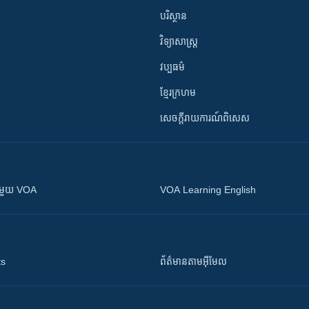
បរិស្ថាន
វិទ្យាសាស្រ្ត
វប្បធម៌
ខ្មែរក្រហម
សេចក្តីរាយការណ៍ពិសេស
ស​​ជាមួយ VOA
VOA Learning English
ts
ព័ត៌មាន​តាម​អ៊ីមែល