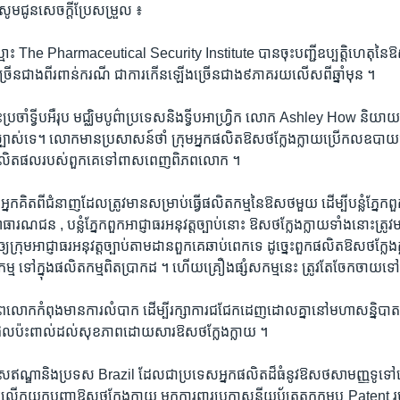
 សូម​ជូន​សេចក្តី​ប្រែ​សម្រួល ៖
ល​ឈ្មោះ The​ Pharmaceutical​ Security​ Institute បានចុះ​បញ្ជីឧប្បត្តិ​ហេតុ​នៃ​ឱ
ួន​ច្រើន​ជាង​ពីរ​ពាន់​ករណី​ ជា​ការ​កើន​ឡើង​ច្រើន​ជាង​៩​ភាគរយ​លើស​ពី​ឆ្នាំ​មុន ។
​ប្រចាំ​ទ្វីប​អឺរុប​ មជ្ឈិម​បូព៌ា​ប្រទេស​និង​ទ្វីប​អាហ្វ្រិក​ លោក Ashley​ How និយាយ
​ច្បាស់​ទេ​។​ លោក​មាន​ប្រសាសន៍​ថាំ ​ក្រុម​អ្នក​ផលិត​ឱសថ​ក្លែង​ក្លាយ​ប្រើ​កល​ឧបាយ​ជ
ផលិតផលរបស់​ពួក​គេ​ទៅ​ពាស​ពេញ​ពិភព​លោក ។
្នក​គិត​ពី​ជំនាញ​ដែល​ត្រូវ​មាន​សម្រាប់​ធ្វើ​ផលិត​កម្ម​នៃ​ឱសថមួយ​ ដើម្បី​បន្លំ​ភ្នែក​ពួ
ធារណជន , បន្លំ​ភ្នែក​ពួក​អាជ្ញាធរ​អនុវត្ត​ច្បាប់​នោះ​ ឱសថ​ក្លែង​ក្លាយ​ទាំង​នោះ​ត្រូ
​ឲ្យ​ក្រុម​អាជ្ញាធរ​អនុវត្ត​ច្បាប់​តាម​ដាន​ពួក​គេ​ឆាប់ពេក​ទេ​ ដូច្នេះ​ពួក​ផលិត​ឱសថ​ក្ល
សកម្ម ​ទៅ​ក្នុង​ផលិតកម្ម​ពិត​ប្រាកដ ។​ ហើយ​គ្រឿង​ផ្សំសកម្ម​នេះ ​ត្រូវ​តែ​ចែក​ចាយ​
​លោក​កំពុង​មាន​ការ​លំបាក​ ដើម្បី​រក្សា​ការ​ជជែក​ដេញ​ដោល​គ្នា​នៅ​មហា​សន្និបាត​ 
លើ​ផល​ប៉ះ​ពាល់​ដល់​សុខភាព​ដោយ​សារ​ឱសថ​ក្លែងក្លាយ ។
េស​ឥណ្ឌា​និង​ប្រទស Brazil ដែល​ជា​ប្រទេស​អ្នក​ផលិត​ដ៏​ធំ​នូវ​ឱសថ​សាមញ្ញ​ទូ
​ការ​លើក​យក​បញ្ហា​ឱសថ​ក្លែង​ក្លាយ មក​ការពារ​ប្រកាសនីយប័ត្រតក្កកម្ម​ឬ Patent របស់