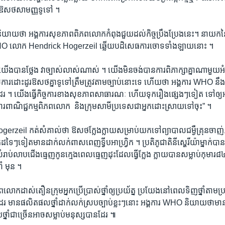
ួត​ឱសថ​សាមញ្ញ​ទូទៅ ។
និយាយ​ថា​ អង្គការ​សុខភាព​ពិភព​លោក​កំពុង​ជួយ​ដល់​កិច្ច​ប្រឹង​ប្រែង​នេះ។​ នាយក​ន
រ WHO លោក Hendrick​ Hogerzeil ឆ្លើយ​បដិសេធ​ការ​ចោទ​ទាំង​ឡាយ​នោះ ។
ាន​ថ្លែង​ វា​ច្បាស់​លាស់​ណាស់ ។​ យើង​មិន​ចង់​បាន​ការ​ពិភាក្សា​គ្នា​ណា​មួយ​អំព
​ដល់​ការ​ដោះ​ដូរ​ឱសថ​គ្នា​ទូទៅ​ត្រឹម​ត្រូវ​តាមច្បាប់​នោះ​ទេ​ ហើយ​ថា​ អង្គការ WHO នឹង​មិ
ញា​ដែរ ។​ យើង​ធ្វើ​កិច្ចការ​ខាង​សុខភាពសាធារណៈ​ ហើយ​ទុក​រឿង​ផ្សេងៗ​ទៀត​ ទៅ​ឲ្យ​អង្
រ​ពាណិជ្ជកម្ម​ពិភព​លោក ​ និង​ក្រុម​សាមី​ប្រទេស​ជា​អ្នក​ដោះ​ស្រាយ​ទៅ​ចុះ” ។
gerzeil កត់​សំគាល់​ថា​ ឱសថ​ក្លែង​ក្លាយ​សម្រាប់​យក​ទៅ​ព្យាបាល​ជម្ងឺគ្រុនចាញ់, ជ
​ដទៃៗ​ទៀត​មាន​ដាក់​លក់​ពាស​ពេញ​ទ្វីប​អាហ្វ្រិក ។​ ប្រតិភូ​ជាតិ​នីស្ហេរីយ៉ា​ម្នាក់​បាន​ប្រាប់
ំរាប់​លាប​ជើង​ធ្មេញ​កូន​ក្មេង​ពេល​ធ្មេញ​ដុះ​ដែល​ធ្វើ​ក្លែង​ ក្លាយ​បាន​សម្លាប់​កុមារ​៨
ំ​ មុន ។
ោក​ដាស់​តឿន​ក្រុម​អ្នក​ប្រើ​ប្រាស់​ថ្នាំ​ឲ្យ​ប្រយ័ត្ន​ ប្រយែង​នៅ​ពេល​ទិញ​ថ្នាំ​តាម​ប្រ
ដែរ មាន​ផលិតផលថ្នាំ​ដាក់​លក់​ស្រប​ច្បាប់​ខ្លះៗ​នោះ​ អង្គការ WHO និយាយ​ថា​មាន​ថ
ថ្នាំ​ជា​ច្រើន​អាច​សម្លាប់​មនុស្ស​បាន​ដែរ ៕