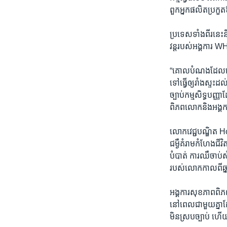
ពួក​អ្នក​ផលិត​ប្រក
ប្រទេសទាំង​ពីរ​នេះ​
វន្ត​របស់​អង្គកា
“គោល​បំណង​ដែល​យើង​ប
ទៅ​ធ្វើ​ឲ្យ​រាំង​ស្ទះ
ច្បាប់​កម្មសិទ្ធ​បញ្
ពិភព​លោក​និង​អង្គកា
លោក​វេជ្ជ​បណ្ឌិត Ho
ជម្ងឺ​គំរាម​កំហែង​ជីវិត
បំបាត់​ ការ​ឈឺ​ចាប់​ស
របស់​លោក​កាល​ពី​ឆ្នា
អង្គការ​សុខភាព​ពិភព​ល
នៅ​ពេល​ជា​មួយ​គ្នា​
មិន​ស្រប​ច្បាប់​ ហើយ​