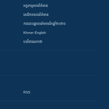
អក្ខរកម្មសារព័ត៌មាន
សេរីភាពសារព័ត៌មាន
ការបោះឆ្នោតនៅអាមេរិកឆ្នាំ២០២០
Khmer-English
បទវិចារណកថា
RSS