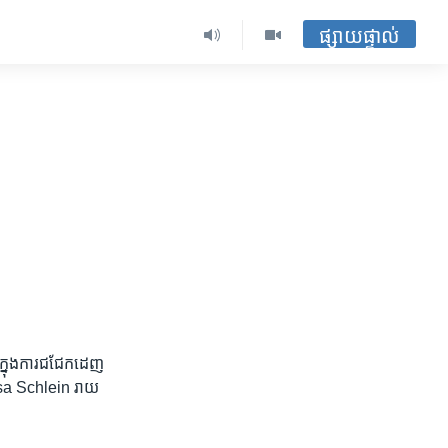
ផ្សាយផ្ទាល់
ក្នុង​ការ​ជជែក​ដេញ​
ង Lisa Schlein រាយ​