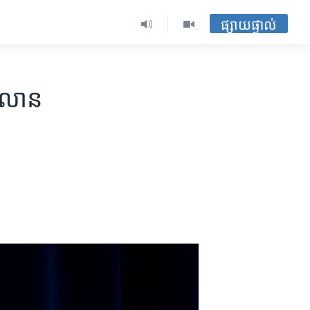
ផ្សាយផ្ទាល់
​លាន​