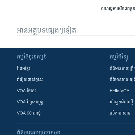
សហរដ្ឋ​អាមេរិក​ដក​ខ្លួ
អានអត្ថបទផ្សេងៗទៀត
កម្មវិធី​ទូរទស្សន៍
កម្មវិធី​វិទ្យុ
វីដេអូ​ខ្មែរ
ព័ត៌មាន​ពេល​ព្រឹ
វ៉ាស៊ីនតោន​ថ្ងៃ​នេះ
ព័ត៌មាន​​ពេល​រាត្រ
VOA ថ្ងៃនេះ
Hello VOA
VOA ​វិទ្យាសាស្ត្រ
សំឡេង​ជំនាន់​ថ្មី
VOA 60 អាស៊ី
វេទិកា​អាស៊ាន
ព័ត៌មាន​តាមប្រធានបទ​