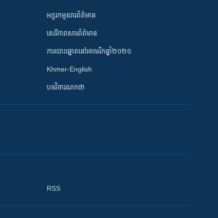
អក្ខរកម្មសារព័ត៌មាន
សេរីភាពសារព័ត៌មាន
ការបោះឆ្នោតនៅអាមេរិកឆ្នាំ២០២០
Khmer-English
បទវិចារណកថា
RSS