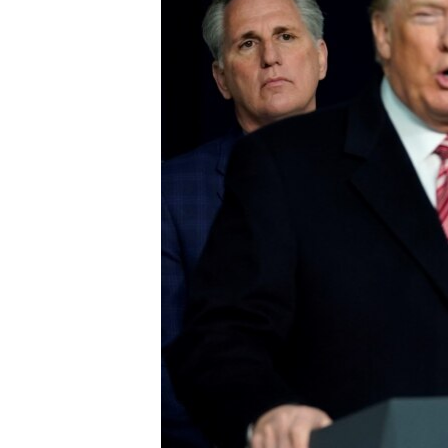
រចនា
សម្ព័ន្ធ​
រំលង​
និង​
ចូល​
ទៅ​
កាន់​
ទំព័រ​
ស្វែង​
រក