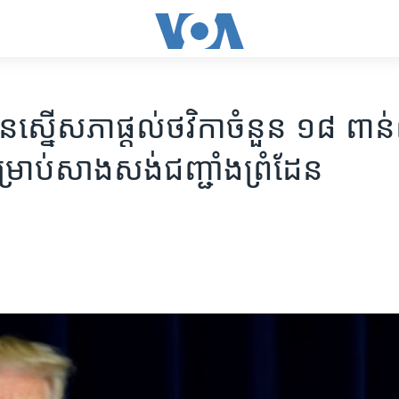
​ស្នើ​សភា​ផ្ដល់​ថវិកា​ចំនួន ១៨ ពាន់
ម្រាប់​សាងសង់​ជញ្ជាំង​ព្រំដែន