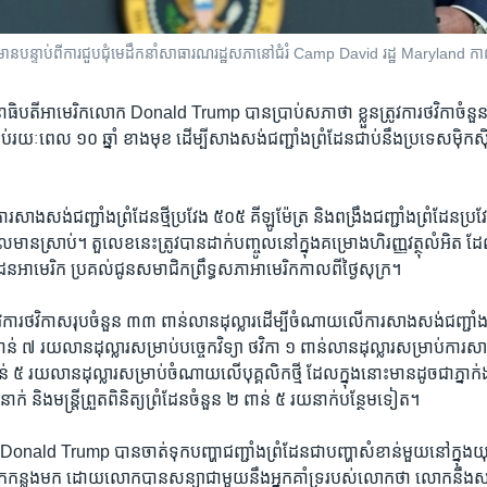
័ត៌មាន​បន្ទាប់​ពី​ការ​ជួប​ជុំ​មេដឹកនាំ​សាធារណរដ្ឋសភា​នៅ​ជំរំ Camp David រដ្ឋ Maryland​ 
នាធិបតី​អាមេរិក​លោក Donald Trump បាន​ប្រាប់​សភា​ថា ខ្លួន​ត្រូវការ​ថវិកា​ចំនួ
រាប់​រយៈពេល ១០ ឆ្នាំ ខាង​មុខ ដើម្បី​សាងសង់​ជញ្ជាំង​ព្រំដែន​ជាប់​នឹង​ប្រទេស​ម៉ិ
​ការ​សាងសង់​ជញ្ជាំង​ព្រំដែន​ថ្មី​ប្រវែង ៥០៥ គីឡូម៉ែត្រ និង​ពង្រឹង​ជញ្ជាំង​ព្រំដែន​ប្
ល​មាន​ស្រាប់។ តួលេខ​នេះ​ត្រូវ​បាន​ដាក់​បញ្ចូល​នៅ​ក្នុង​គម្រោង​ហិរញ្ញវត្ថុ​លំអិត ដែល​ត
ែន​អាមេរិក ប្រគល់​ជូន​សមាជិក​ព្រឹទ្ធសភា​អាមេរិក​កាល​ពី​ថ្ងៃ​សុក្រ។
វការ​ថវិកា​សរុប​ចំនួន ៣៣ ពាន់​លាន​ដុល្លារ​ដើម្បី​ចំណាយ​លើ​ការ​សាងសង់​ជញ្ជាំង​ព្រំ
ន់ ៧ រយ​លាន​ដុល្លារ​សម្រាប់​បច្ចេកវិទ្យា ថវិកា ១ ពាន់​លាន​ដុល្លារ​សម្រាប់​ការ​សាងស
ន់ ៥ រយ​លាន​ដុល្លារ​សម្រាប់​ចំណាយ​លើ​បុគ្គលិក​ថ្មី ដែល​ក្នុង​នោះ​មាន​ដូចជា​ភ្នាក
នាក់ និង​មន្ត្រី​ព្រួត​ពិនិត្យ​ព្រំដែន​ចំនួន ២ ពាន់ ៥ រយ​នាក់​បន្ថែម​ទៀត។
onald Trump បាន​ចាត់ទុក​បញ្ហា​ជញ្ជាំង​ព្រំដែន​ជា​បញ្ហា​សំខាន់​មួយ​នៅ​ក្នុង​
ក​កន្លង​មក ដោយ​លោក​បាន​សន្យា​ជាមួយ​នឹង​អ្នក​គាំទ្រ​របស់​លោក​ថា លោក​នឹង​