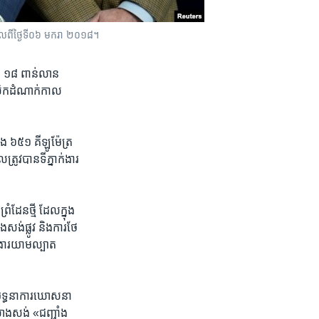
កាលពី​ថ្ងៃទី​០៦ មករា​ ២០១៨។
ន ១៨ ពាន់​លាន​
កស៊ិក​ដំណាក់កាល​
រវែង ៦៥១ គីឡូម៉ែត្រ
្រូវ​បាន​ទីភ្នាក់ងារ​
ដែន​ថ្មី ដែល​ក្នុង​
ង់​ផ្លូវ និង​ការ​ថែ​
់ងារ​យាម​ល្បាត​
យុទ្ធនាការ​ឃោសនា​
សាងសង់ «ជញ្ជាំង​