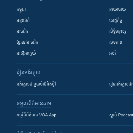
កម្ពុជា
នយោបាយ
អន្តរជាតិ
សេដ្ឋកិច្ច
អាមេរិក
សិទ្ធិមនុស្ស
ខ្មែរ​នៅអាមេរិក
សុខភាព
អាស៊ីអាគ្នេយ៍
អប់រំ
រៀន​​អង់គ្លេស
អង់គ្លេស​ជាមួយ​ម៉ានី​និង​ម៉ូរី
រៀន​​​​​​អង់គ្លេ
ទទួល​ព័ត៌មាន​តាម
កម្មវិធី​ព័ត៌មាន VOA App
ស្តាប់ Podcas