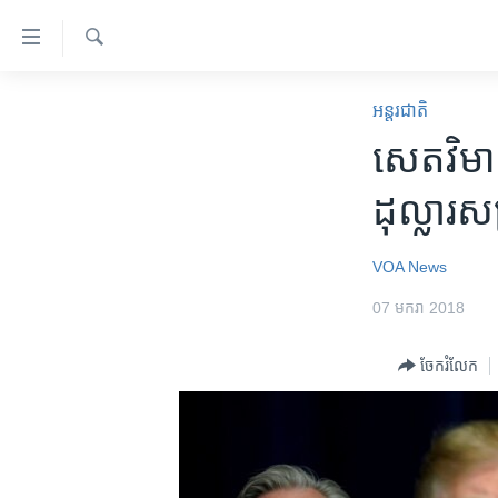
ភ្ជាប់​
ទៅ​
គេហទំព័រ​
ស្វែង​
កម្ពុជា
រក
អន្តរជាតិ
ទាក់ទង
អន្តរជាតិ
សេតវិមាន
រំលង​
និង​
អាមេរិក
ដុល្លារ​ស
ចូល​
ចិន
ទៅ​​
ទំព័រ​
ហេឡូវីអូអេ
VOA News
ព័ត៌មាន​​
កម្ពុជាច្នៃប្រតិដ្ឋ
07 មករា 2018
តែ​
ម្តង
ព្រឹត្តិការណ៍ព័ត៌មាន
ចែករំលែក
រំលង​
ទូរទស្សន៍ / វីដេអូ​
និង​
ចូល​
វិទ្យុ / ផតខាសថ៍
ទៅ​
កម្មវិធីទាំងអស់
ទំព័រ​