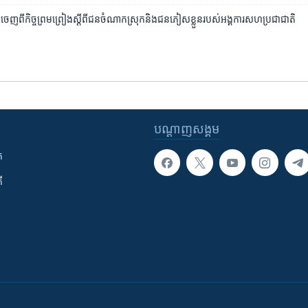
ន​ចេញ​ពី​កិច្ច​ព្រមព្រៀង​ស្ដី​ពី​ជន​ចំណាក​ស្រុកនិង​ជន​ភៀស​ខ្លួន​របស់​អង្គការ​សហប្រជាជាតិ
បណ្តាញ​សង្គម
ក
ី