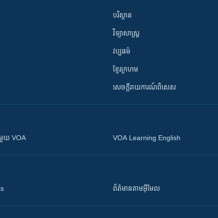
បរិស្ថាន
វិទ្យាសាស្រ្ត
វប្បធម៌
ខ្មែរក្រហម
សេចក្តីរាយការណ៍ពិសេស
ស​​ជាមួយ VOA
VOA Learning English
ts
ព័ត៌មាន​តាម​អ៊ីមែល