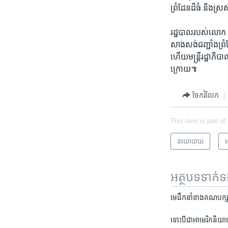
ព្រំដែន​ដ៏​ធំ និង​ស្
រដ្ឋបាល​របស់​លោក Tru
សាង​សង់​ជញ្ជាំង​ព្រំដ
ហើយ​មន្ត្រី​រដ្ឋាភិប
ក្រោយ៕
ចែករំលែក
This item is part of
នយោបាយ
អ
អត្ថបទ​ទាក់
មេដឹកនាំ​ខាង​គណបក្
ទោះបី​ជា​អាមេរិក​និយា