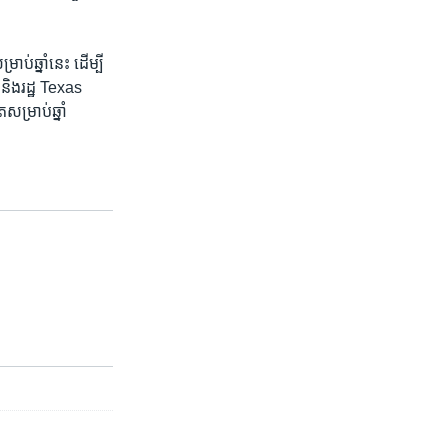
់​ឆ្នាំ​នេះ ដើម្បី​
a និង​រដ្ឋ Texas
ម្រាប់​ឆ្នាំ​