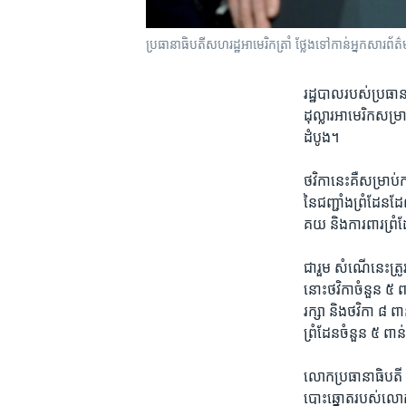
ប្រធានាធិបតី​សហរដ្ឋអាមេរិក​ត្រាំ ថ្លែង​ទៅកាន់​អ្នក​សារព
រដ្ឋបាល​របស់​ប្រធា
ដុល្លារ​អាមេរិក​សម្
ដំបូង។
ថវិកា​នេះ​គឺ​សម្រាប់
នៃ​ជញ្ជាំង​ព្រំដែន​ដែ
គយ និង​ការពារ​ព្រំដ
ជា​រួម សំណើ​នេះ​ត្រូ
នោះ​ថវិកា​ចំនួន ៥ ពា
រក្សា និង​ថវិកា ៨ ពា
ព្រំដែន​ចំនួន ៥ ពាន់​
លោក​ប្រធានាធិបតី D
បោះ​ឆ្នោត​របស់​លោ