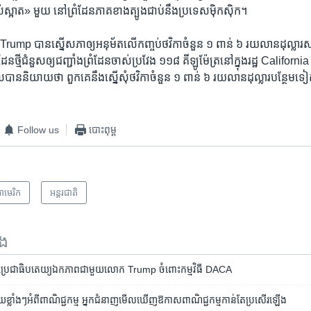
រស់​ស្អាត» មួយ នៅ​ព្រំដែន​ភាគ​ខាង​ត្បូង​ជាប់​នឹង​ប្រទេស​ម៉ិកស៊ិក។
mp បាន​ស្នើ​សភា​ឲ្យ​អនុម័ត​លើ​កញ្ចប់​ថវិកា​ចំនួន ១ ពាន់ ៦ រយ​លាន​ដុល្លារ​សម្រាប
ែន​ថ្មី​ជំនួស​ឲ្យ​ជញ្ជាំង​ព្រំដែន​ចាស់​ប្រវែង ១១៨ គីឡូម៉ែត្រ​នៅ​ក្នុង​រដ្ឋ Californi
ាល​បាន​និយាយ​ថា ពួកគេ​នឹង​ស្នើ​សុំ​ថវិកា​ចំនួន ១ ពាន់ ៦ រយ​លាន​ដុល្លារ​បន្ថែម​ទៀត​ស
Follow us
បោះពុម្ព
ាមេរិក​
អន្តរជាតិ
ទង
ស​ប្រជាធិបតេយ្យ​ឯកភាព​ជាមួយ​លោក Trump ចំពោះ​កម្មវិធី DACA
យ​ខ្លាំងៗ​អំពី​ពាណិជ្ជកម្ម អ្នក​ជំនាញ​មើល​ឃើញ​ឱកាស​ពាណិជ្ជកម្ម​កាន់តែ​ប្រសើរ​ឡើង