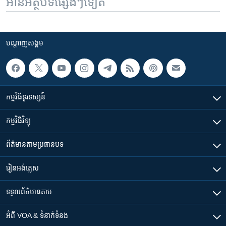
អានអត្ថបទផ្សេងៗទៀត
បណ្តាញ​សង្គម
កម្មវិធី​ទូរទស្សន៍
កម្មវិធី​វិទ្យុ
ព័ត៌មាន​តាមប្រធានបទ​
រៀន​​អង់គ្លេស
ទទួល​ព័ត៌មាន​តាម
អំពី​ VOA & ទំនាក់ទំនង